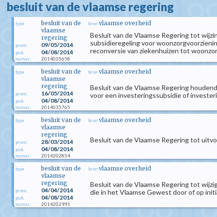
besluit van de vlaamse regering
besluit van de
vlaamse overheid
type
bron
vlaamse
Besluit van de Vlaamse Regering tot wijzi
regering
subsidieregeling voor woonzorgvoorzienin
09/05/2014
prom.
reconversie van ziekenhuizen tot woonzor
04/08/2014
pub.
2014035658
numac
besluit van de
vlaamse overheid
type
bron
vlaamse
regering
Besluit van de Vlaamse Regering houdend
16/05/2014
prom.
voor een investeringssubsidie of invest
04/08/2014
pub.
2014035765
numac
besluit van de
vlaamse overheid
type
bron
vlaamse
regering
Besluit van de Vlaamse Regering tot uit
28/03/2014
prom.
04/08/2014
pub.
2014202854
numac
besluit van de
vlaamse overheid
type
bron
vlaamse
regering
Besluit van de Vlaamse Regering tot wijzi
04/04/2014
prom.
die in het Vlaamse Gewest door of op init
04/08/2014
pub.
2014202991
numac