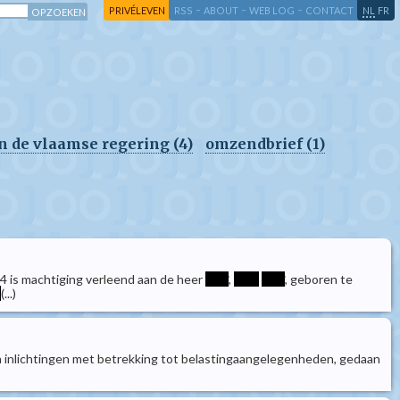
-
-
-
-
PRIVÉLEVEN
RSS
ABOUT
WEB LOG
CONTACT
NL
FR
an de vlaamse regering (4)
omzendbrief (1)
4 is machtiging verleend aan de heer
****
,
****
****
, geboren te
*
(...)
n inlichtingen met betrekking tot belastingaangelegenheden, gedaan