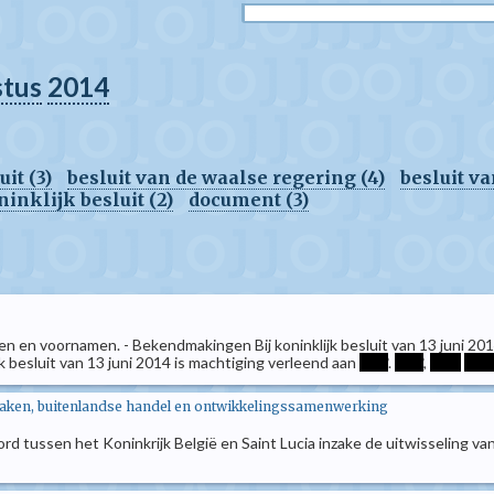
stus
2014
it (3)
besluit van de waalse regering (4)
besluit v
nklijk besluit (2)
document (3)
 en voornamen. - Bekendmakingen Bij koninklijk besluit van 13 juni 201
klijk besluit van 13 juni 2014 is machtiging verleend aan
****
.
****
,
****
***
zaken, buitenlandse handel en ontwikkelingssamenwerking
tussen het Koninkrijk België en Saint Lucia inzake de uitwisseling va