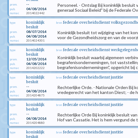
--
Personeel. - Ontslag Bij koninklijk besluit
prom.
04/08/2014
pub.
generaal Sociaal Beleid" bij de Federale
2014022442
numac
koninklijk
federale overheidsdienst volksgezondhei
type
bron
besluit
08/07/2014
Koninklijk besluit tot wijziging van het 
prom.
04/08/2014
pub.
voor de Gezondheidszorg en van de voorzit
2014024301
numac
koninklijk
federale overheidsdienst werkgelegenhei
type
bron
besluit
Koninklijk besluit waarbij algemeen verbi
12/05/2014
prom.
begrafenisondernemingen, tot vaststellin
04/08/2014
pub.
begrafenisondernemingen", opgericht bij 
2014202222
numac
koninklijk
federale overheidsdienst justitie
type
bron
besluit
--
Rechterlijke Orde. - Nationale Orden Bij k
prom.
04/08/2014
pub.
vredegerecht van het kanton Diest; - de h
2014204875
numac
koninklijk
federale overheidsdienst justitie
type
bron
besluit
--
Rechterlijke Orde Bij koninklijk besluit van
prom.
04/08/2014
pub.
Hof van Cassatie. Het is hem vergund de titel
2014204880
numac
koninklijk
federale overheidsdienst justitie
type
bron
besluit