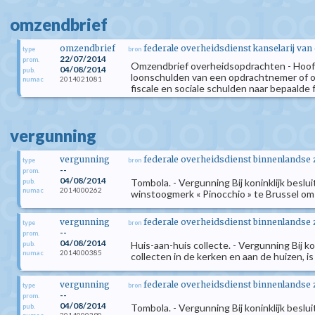
omzendbrief
omzendbrief
federale overheidsdienst kanselarij van
type
bron
22/07/2014
prom.
Omzendbrief overheidsopdrachten - Hoofde
04/08/2014
pub.
loonschulden van een opdrachtnemer of ond
2014021081
numac
fiscale en sociale schulden naar bepaald
vergunning
vergunning
federale overheidsdienst binnenlandse
type
bron
--
prom.
04/08/2014
Tombola. - Vergunning Bij koninklijk besl
pub.
2014000262
numac
winstoogmerk « Pinocchio » te Brussel om
vergunning
federale overheidsdienst binnenlandse
type
bron
--
prom.
04/08/2014
Huis-aan-huis collecte. - Vergunning Bij 
pub.
2014000385
numac
collecten in de kerken en aan de huizen, i
vergunning
federale overheidsdienst binnenlandse
type
bron
--
prom.
04/08/2014
Tombola. - Vergunning Bij koninklijk besl
pub.