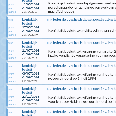
besluit
Koninklijk besluit waarbij algemeen verbin
12/05/2014
prom.
porseleinaarde- en zandgroeven welke in
04/08/2014
pub.
maaltijdcheques
2014012017
numac
koninklijk
federale overheidsdienst sociale zekerh
type
bron
besluit
27/05/2014
prom.
Koninklijk besluit tot gelijkstelling van 
04/08/2014
pub.
2014022369
numac
koninklijk
federale overheidsdienst sociale zekerh
type
bron
besluit
21/07/2014
Koninklijk besluit tot wijziging van artik
prom.
04/08/2014
pub.
inzake verplichte verzekering voor genee
2014022416
numac
koninklijk
federale overheidsdienst sociale zekerh
type
bron
besluit
09/07/2014
Koninklijk besluit tot wijziging van het k
prom.
04/08/2014
pub.
gecoördineerd op 14 juli 1994
2014022423
numac
koninklijk
federale overheidsdienst sociale zekerh
type
bron
besluit
22/11/2013
Koninklijk besluit tot wijziging van het k
prom.
04/08/2014
pub.
voor beroepsziekten, gecoördineerd op 3 
2014022426
numac
koninklijk
federale overheidsdienst sociale zekerh
type
bron
besluit