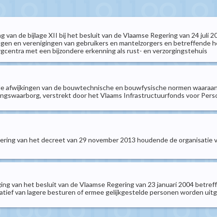
ng van de bijlage XII bij het besluit van de Vlaamse Regering van 24 ju
gen en verenigingen van gebruikers en mantelzorgers en betreffende h
gcentra met een bijzondere erkenning als rust- en verzorgingstehuis
e afwijkingen van de bouwtechnische en bouwfysische normen waaraan d
eringswaarborg, verstrekt door het Vlaams Infrastructuurfonds voor P
voering van het decreet van 29 november 2013 houdende de organisatie
ging van het besluit van de Vlaamse Regering van 23 januari 2004 betre
iatief van lagere besturen of ermee gelijkgestelde personen worden uit