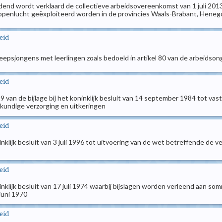
dend wordt verklaard de collectieve arbeidsovereenkomst van 1 juli 2013,
 openlucht geëxploiteerd worden in de provincies Waals-Brabant, Hene
eid
scheepsjongens met leerlingen zoals bedoeld in artikel 80 van de arbeidso
eid
el 29 van de bijlage bij het koninklijk besluit van 14 september 1984 tot
skundige verzorging en uitkeringen
eid
oninklijk besluit van 3 juli 1996 tot uitvoering van de wet betreffende de
eid
oninklijk besluit van 17 juli 1974 waarbij bijslagen worden verleend aan
juni 1970
eid