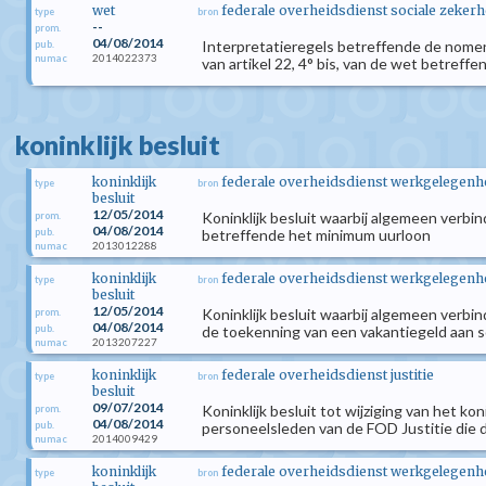
wet
federale overheidsdienst sociale zekerh
type
bron
--
prom.
04/08/2014
Interpretatieregels betreffende de nome
pub.
2014022373
numac
van artikel 22, 4° bis, van de wet betreffe
koninklijk besluit
koninklijk
federale overheidsdienst werkgelegenhei
type
bron
besluit
12/05/2014
Koninklijk besluit waarbij algemeen verbi
prom.
04/08/2014
pub.
betreffende het minimum uurloon
2013012288
numac
koninklijk
federale overheidsdienst werkgelegenhei
type
bron
besluit
12/05/2014
Koninklijk besluit waarbij algemeen verbi
prom.
04/08/2014
pub.
de toekenning van een vakantiegeld aan s
2013207227
numac
koninklijk
federale overheidsdienst justitie
type
bron
besluit
09/07/2014
Koninklijk besluit tot wijziging van het k
prom.
04/08/2014
pub.
personeelsleden van de FOD Justitie die d
2014009429
numac
koninklijk
federale overheidsdienst werkgelegenhei
type
bron