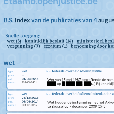
Etaamb.openjustice.be
B.S.
Index
van de publicaties van 4
augu
Snelle toegang:
wet (3)
koninklijk besluit (14)
ministerieel beslu
vergunning (7)
erratum (1)
benoeming door koni
wet
wet
federale overheidsdienst justitie
type
bron
--
prom.
04/08/2014
Wet van 15 mei 1987 betreffende de namen
pub.
2014009401
numac
*****
op
**
*****
****
,
****
(...) Bij konin
wet
federale overheidsdienst buitenlandse 
type
bron
26/12/2013
prom.
04/08/2014
Wet houdende instemming met het Akkoord 
pub.
2014015045
numac
te Brussel op 7 december 2009 (2) (3)