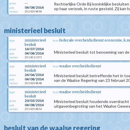
--
Rechterlijke Orde Bij koninklijke besluite
prom.
04/08/2014
pub.
op haar verzoek, in ruste gesteld. Zij kan h
2014204896
numac
ministerieel besluit
ministerieel
federale overheidsdienst economie, k.m
type
bron
besluit
14/07/2014
prom.
Ministerieel besluit tot benoeming van de
04/08/2014
pub.
2014011475
numac
ministerieel
waalse overheidsdienst
type
bron
besluit
24/06/2014
Ministerieel besluit betreffende het in t
prom.
04/08/2014
pub.
van de Waalse Regering van 23 februari 2
2014204848
numac
ministerieel
waalse overheidsdienst
type
bron
besluit
20/03/2014
Ministerieel besluit houdende overdracht
prom.
04/08/2014
pub.
uitgavenbegroting van het Waalse Gewest
2014204856
numac
besluit van de waalse regering