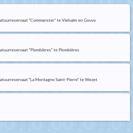
 natuurreservaat "Commanster" te Vielsalm en Gouvy
natuurreservaat "Plombières" te Plombières
natuurreservaat "La Montagne Saint-Pierre" te Wezet