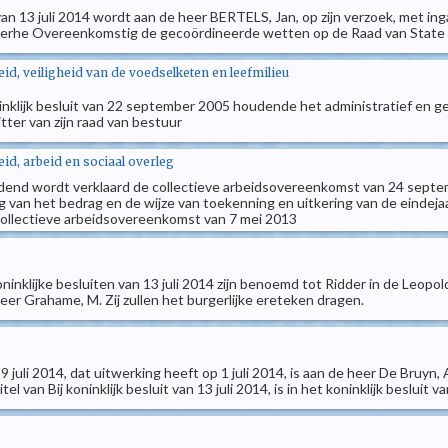
 van 13 juli 2014 wordt aan de heer BERTELS, Jan, op zijn verzoek, met ing
 Overhe Overeenkomstig de gecoördineerde wetten op de Raad van State k
d, veiligheid van de voedselketen en leefmilieu
koninklijk besluit van 22 september 2005 houdende het administratief en 
ter van zijn raad van bestuur
d, arbeid en sociaal overleg
ndend wordt verklaard de collectieve arbeidsovereenkomst van 24 septem
g van het bedrag en de wijze van toekenning en uitkering van de eindej
collectieve arbeidsovereenkomst van 7 mei 2013
oninklijke besluiten van 13 juli 2014 zijn benoemd tot Ridder in de Leopol
eer Grahame, M. Zij zullen het burgerlijke ereteken dragen.
 9 juli 2014, dat uitwerking heeft op 1 juli 2014, is aan de heer De Bruyn, 
 van Bij koninklijk besluit van 13 juli 2014, is in het koninklijk besluit van 