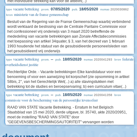
met individuele strekking kan voor de afdelin(...)
vacante bettreking
07/05/2020
18/05/2020
2020030862
type
prom.
pub.
numac
ministerie van de franse gemeenschap
bron
Besluit van de Regering van de Franse Gemeenschap waarbij verbindend
wordt verklaard de beslissing van de Centrale Paritaire Commissie voor
het confessioneel vrij onderwijs van 3 maart 2020 betreffende de
mededeling van vacante betrekkingen aan Zonale Affectatiecommissies
met toepassing van artikel 34quater, § 3, van het decreet van 1 februari
1993 houdende het statuut van de gesubsidieerde personeelsleden van
het gesubsidieerd vrij onderwijs
vacante bettreking
federale
--
18/05/2020
2020041293
type
prom.
pub.
numac
bron
overheidsdienst justitie
Rechterlijke Orde. - Vacante betrekkingen Elke kandidatuur voor een
benoeming of voor een aanwijzing tot korpschef (zie opsomming in artikel
58bis, 2°, van het Gerechtelijk Wet(...) a) alle stavingstukken met
betrekking tot de studies en beroepservaring; b) een curriculum vitae(...)
vacante bettreking
--
18/05/2020
2020041358
type
prom.
pub.
numac
bron
commissie voor de bescherming van de persoonlijke levenssfeer
RAAD VAN STATE Vacante Betrekking. - Erratum In het Belgisch
Staatsblad van 15 mei 2020, derde uitgave, bl. 35740, akte 2020/20951,
moet de instelling "RAAD VAN STATE" door
"GEGEVENSBESCHERMINGSAUTORITEIT" vervangen worden