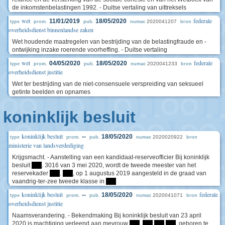
de inkomstenbelastingen 1992. - Duitse vertaling van uittreksels
wet
federale
11/01/2019
18/05/2020
2020041207
type
prom.
pub.
numac
bron
overheidsdienst binnenlandse zaken
Wet houdende maatregelen van bestrijding van de belastingfraude en -
ontwijking inzake roerende voorheffing. - Duitse vertaling
wet
federale
04/05/2020
18/05/2020
2020041233
type
prom.
pub.
numac
bron
overheidsdienst justitie
Wet ter bestrijding van de niet-consensuele verspreiding van seksueel
getinte beelden en opnames
koninklijk besluit
koninklijk besluit
--
18/05/2020
2020020922
type
prom.
pub.
numac
bron
ministerie van landsverdediging
Krijgsmacht. - Aanstelling van een kandidaat-reserveofficier Bij koninklijk
besluit
****
. 3016 van 3 mei 2020, wordt de tweede meester van het
reservekader
****
.
****
, op 1 augustus 2019 aangesteld in de graad van
vaandrig-ter-zee tweede klasse in
****
koninklijk besluit
federale
--
18/05/2020
2020041071
type
prom.
pub.
numac
bron
overheidsdienst justitie
Naamsverandering. - Bekendmaking Bij koninklijk besluit van 23 april
2020 is machtiging verleend aan mevrouw
****
,
****
****
****
, geboren te