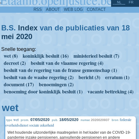
^
-
NL
FR
RSS
ABOUT
WEB LOG
CONTACT
B.S.
Index
van de publicaties van 18
mei
2020
Snelle toegang:
wet (8)
koninklijk besluit (16)
ministerieel besluit (7)
decreet (2)
besluit van de vlaamse regering (4)
besluit van de regering van de franse gemeenschap (1)
besluit van de waalse regering (2)
bericht (3)
erratum (1)
document (17)
benoemingen (2)
benoeming door koninklijk besluit (1)
vacante bettreking (4)
wet
wet
federale
07/05/2020
18/05/2020
2020020937
type
prom.
pub.
numac
bron
overheidsdienst sociale zekerheid
Wet houdende uitzonderlijke maatregelen in het kader van de COVID-19-
pandemie inzake pensioenen, aanvullende pensioenen en andere