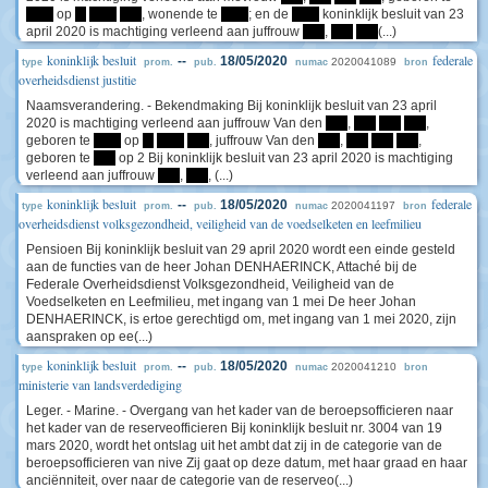
*****
op
**
*****
****
, wonende te
*****
; en de
*****
koninklijk besluit van 23
april 2020 is machtiging verleend aan juffrouw
****
,
****
****
(...)
koninklijk besluit
federale
--
18/05/2020
2020041089
type
prom.
pub.
numac
bron
overheidsdienst justitie
Naamsverandering. - Bekendmaking Bij koninklijk besluit van 23 april
2020 is machtiging verleend aan juffrouw Van den
****
,
****
****
****
,
geboren te
*****
op
**
*****
****
, juffrouw Van den
****
,
****
****
****
,
geboren te
****
op 2 Bij koninklijk besluit van 23 april 2020 is machtiging
verleend aan juffrouw
****
,
****
, (...)
koninklijk besluit
federale
--
18/05/2020
2020041197
type
prom.
pub.
numac
bron
overheidsdienst volksgezondheid, veiligheid van de voedselketen en leefmilieu
Pensioen Bij koninklijk besluit van 29 april 2020 wordt een einde gesteld
aan de functies van de heer Johan DENHAERINCK, Attaché bij de
Federale Overheidsdienst Volksgezondheid, Veiligheid van de
Voedselketen en Leefmilieu, met ingang van 1 mei De heer Johan
DENHAERINCK, is ertoe gerechtigd om, met ingang van 1 mei 2020, zijn
aanspraken op ee(...)
koninklijk besluit
--
18/05/2020
2020041210
type
prom.
pub.
numac
bron
ministerie van landsverdediging
Leger. - Marine. - Overgang van het kader van de beroepsofficieren naar
het kader van de reserveofficieren Bij koninklijk besluit nr. 3004 van 19
mars 2020, wordt het ontslag uit het ambt dat zij in de categorie van de
beroepsofficieren van nive Zij gaat op deze datum, met haar graad en haar
anciënniteit, over naar de categorie van de reserveo(...)