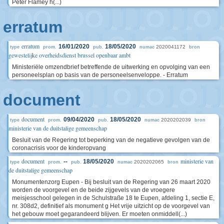
Peter Flamey h(...)
erratum
erratum
16/01/2020
18/05/2020
2020041172
type
prom.
pub.
numac
bron
gewestelijke overheidsdienst brussel openbaar ambt
Ministeriële omzendbrief betreffende de uitwerking en opvolging van een
personeelsplan op basis van de personeelsenveloppe. - Erratum
document
document
09/04/2020
18/05/2020
2020202039
type
prom.
pub.
numac
bron
ministerie van de duitstalige gemeenschap
Besluit van de Regering tot beperking van de negatieve gevolgen van de
coronacrisis voor de kinderopvang
document
ministerie van
--
18/05/2020
2020202065
type
prom.
pub.
numac
bron
de duitstalige gemeenschap
Monumentenzorg Eupen - Bij besluit van de Regering van 26 maart 2020
worden de voorgevel en de beide zijgevels van de vroegere
meisjesschool gelegen in de Schulstraße 18 te Eupen, afdeling 1, sectie E,
nr. 308d2, definitief als monument g Het vrije uitzicht op de voorgevel van
het gebouw moet gegarandeerd blijven. Er moeten onmiddell(...)