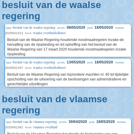
besluit van de waalse
regering
besluit van de waalse regering
08/05/2020
18/05/2020
type
prom.
pub.
numac
waalse overheidsdienst
2020041313
bron
Besluit van de Waalse Regering houdende noodmaatregelen inzake de
hervatting van de rijopleiding en tot opheffing van het besluit van de
Waalse Regering van 17 maart 2020 houdende noodmaatregelen inzake
rijopleiding
besluit van de waalse regering
13/05/2020
18/05/2020
type
prom.
pub.
numac
waalse overheidsdienst
2020041337
bron
Besluit van de Waalse Regering van bijzondere machten nr. 40 tot tijdelijke
opschorting van de uitvoering van de beslissingen van administratieve en
gerechtelijke uitzettingen
besluit van de vlaamse
regering
besluit van de vlaamse regering
30/04/2020
18/05/2020
type
prom.
pub.
numac
vlaamse overheid
2020041342
bron