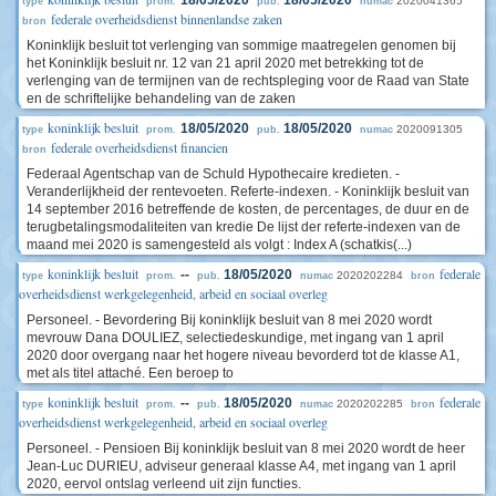
18/05/2020
18/05/2020
2020041365
type
prom.
pub.
numac
federale overheidsdienst binnenlandse zaken
bron
Koninklijk besluit tot verlenging van sommige maatregelen genomen bij
het Koninklijk besluit nr. 12 van 21 april 2020 met betrekking tot de
verlenging van de termijnen van de rechtspleging voor de Raad van State
en de schriftelijke behandeling van de zaken
koninklijk besluit
18/05/2020
18/05/2020
2020091305
type
prom.
pub.
numac
federale overheidsdienst financien
bron
Federaal Agentschap van de Schuld Hypothecaire kredieten. -
Veranderlijkheid der rentevoeten. Referte-indexen. - Koninklijk besluit van
14 september 2016 betreffende de kosten, de percentages, de duur en de
terugbetalingsmodaliteiten van kredie De lijst der referte-indexen van de
maand mei 2020 is samengesteld als volgt : Index A (schatkis(...)
koninklijk besluit
federale
--
18/05/2020
2020202284
type
prom.
pub.
numac
bron
overheidsdienst werkgelegenheid, arbeid en sociaal overleg
Personeel. - Bevordering Bij koninklijk besluit van 8 mei 2020 wordt
mevrouw Dana DOULIEZ, selectiedeskundige, met ingang van 1 april
2020 door overgang naar het hogere niveau bevorderd tot de klasse A1,
met als titel attaché. Een beroep to
koninklijk besluit
federale
--
18/05/2020
2020202285
type
prom.
pub.
numac
bron
overheidsdienst werkgelegenheid, arbeid en sociaal overleg
Personeel. - Pensioen Bij koninklijk besluit van 8 mei 2020 wordt de heer
Jean-Luc DURIEU, adviseur generaal klasse A4, met ingang van 1 april
2020, eervol ontslag verleend uit zijn functies.