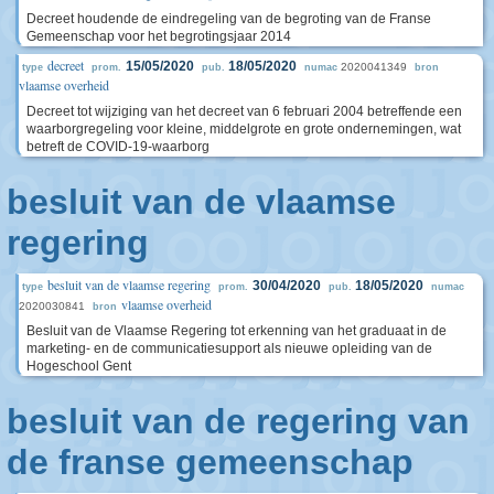
Decreet houdende de eindregeling van de begroting van de Franse
Gemeenschap voor het begrotingsjaar 2014
decreet
15/05/2020
18/05/2020
2020041349
type
prom.
pub.
numac
bron
vlaamse overheid
Decreet tot wijziging van het decreet van 6 februari 2004 betreffende een
waarborgregeling voor kleine, middelgrote en grote ondernemingen, wat
betreft de COVID-19-waarborg
besluit van de vlaamse
regering
besluit van de vlaamse regering
30/04/2020
18/05/2020
type
prom.
pub.
numac
vlaamse overheid
2020030841
bron
Besluit van de Vlaamse Regering tot erkenning van het graduaat in de
marketing- en de communicatiesupport als nieuwe opleiding van de
Hogeschool Gent
besluit van de regering van
de franse gemeenschap