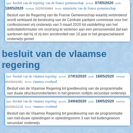
besluit van de regering van de franse gemeenschap
07/05/2020
type
prom.
pub.
ministerie van de franse gemeenschap
18/05/2020
2020030864
numac
bron
Besluit van de Regering van de Franse Gemeenschap waarbij verbindend
wordt verklaard de beslissing van de Centrale paritaire commissie voor het
confessioneel vrij onderwijs van 3 maart 2020 tot vaststelling van het
sollicitatieformulier om voorrang te verlenen aan een personeelslid dat kan
aantonen dat hij of zij een anciënniteit van 10 jaar in het gespecialiseerd
onderwijs geniet
besluit van de vlaamse
regering
besluit van de vlaamse regering
27/03/2020
18/05/2020
type
prom.
pub.
numac
vlaamse overheid
2020041081
bron
Besluit van de Vlaamse Regering tot goedkeuring van de programmatie
van duale structuuronderdelen in het gewoon voltijds secundair onderwijs
besluit van de vlaamse regering
24/04/2020
18/05/2020
type
prom.
pub.
numac
vlaamse overheid
2020041218
bron
Besluit van de Vlaamse Regering tot goedkeuring van de programmatie
van niet-duale opleidingen in opleidingsvorm 3 van het buitengewoon
secundair onderwijs