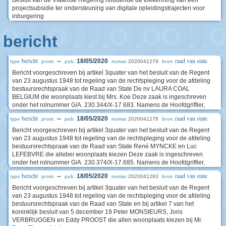
Besluit van de Vlaamse Regering houdende de toekenning van een
projectsubsidie ter ondersteuning van digitale opleidingstrajecten voor
inburgering
bericht
bericht
raad van state
--
18/05/2020
2020041279
type
prom.
pub.
numac
bron
Bericht voorgeschreven bij artikel 3quater van het besluit van de Regent
van 23 augustus 1948 tot regeling van de rechtspleging voor de afdeling
bestuursrechtspraak van de Raad van State De nv LAURA COAL
BELGIUM die woonplaats kiest bij Mrs. Koe Deze zaak is ingeschreven
onder het rolnummer G/A. 230.344/X-17.683. Namens de Hoofdgriffier,
bericht
raad van state
--
18/05/2020
2020041278
type
prom.
pub.
numac
bron
Bericht voorgeschreven bij artikel 3quater van het besluit van de Regent
van 23 augustus 1948 tot regeling van de rechtspleging voor de afdeling
bestuursrechtspraak van de Raad van State René MYNCKE en Luc
LEFEBVRE die allebei woonplaats kiezen Deze zaak is ingeschreven
onder het rolnummer G/A. 230.374/X-17.685. Namens de Hoofdgriffier,
bericht
raad van state
--
18/05/2020
2020041283
type
prom.
pub.
numac
bron
Bericht voorgeschreven bij artikel 3quater van het besluit van de Regent
van 23 augustus 1948 tot regeling van de rechtspleging voor de afdeling
bestuursrechtspraak van de Raad van State en bij artikel 7 van het
koninklijk besluit van 5 december 19 Peter MONSIEURS, Joris
VERBRUGGEN en Eddy PROOST die allen woonplaats kiezen bij Mr.