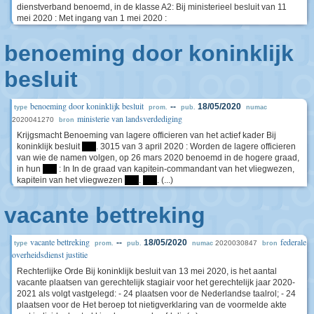
dienstverband benoemd, in de klasse A2: Bij ministerieel besluit van 11
mei 2020 : Met ingang van 1 mei 2020 :
benoeming door koninklijk
besluit
benoeming door koninklijk besluit
--
18/05/2020
type
prom.
pub.
numac
ministerie van landsverdediging
2020041270
bron
Krijgsmacht Benoeming van lagere officieren van het actief kader Bij
koninklijk besluit
****
. 3015 van 3 april 2020 : Worden de lagere officieren
van wie de namen volgen, op 26 mars 2020 benoemd in de hogere graad,
in hun
****
: In In de graad van kapitein-commandant van het vliegwezen,
kapitein van het vliegwezen
****
.
****
. (...)
vacante bettreking
vacante bettreking
federale
--
18/05/2020
2020030847
type
prom.
pub.
numac
bron
overheidsdienst justitie
Rechterlijke Orde Bij koninklijk besluit van 13 mei 2020, is het aantal
vacante plaatsen van gerechtelijk stagiair voor het gerechtelijk jaar 2020-
2021 als volgt vastgelegd: - 24 plaatsen voor de Nederlandse taalrol; - 24
plaatsen voor de Het beroep tot nietigverklaring van de voormelde akte