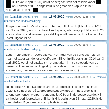
****
. 3012 van 3 april 2020, wordt de sergeant van het reservekader
****
.
****
, op 1 oktober 2019 aangesteld in de graad van kapitein in het
reservekader, in zijn
****
koninklijk besluit
--
18/05/2020
2020041255
type
prom.
pub.
numac
bron
ministerie van landsverdediging
Burgerpersoneel. - Ontslag van ambtswege Bij koninklijk besluit nr. 3011
van 3 april 2020, wordt mijnheer Erik Laporte, adviseur, op 1 februari 2020
ambtshalve op rustpensioen gesteld. Hij wordt gemachtigd de titel van het
laatst uitgeoefende
koninklijk besluit
--
18/05/2020
2020041273
type
prom.
pub.
numac
bron
ministerie van landsverdediging
Leger. - Landmacht. - Overgang van het kader van de beroepsofficieren
naar het kader van de reserveofficieren Bij koninklijk besluit nr. 3014 van 3
april 2020, wordt het ontslag uit het ambt dat hij in de categorie van de
beroepsofficieren van n Hij gaat op deze datum, met zijn graad en zijn
anciënniteit, over naar de categorie van de reserveo(...)
koninklijk besluit
federale
--
18/05/2020
2020041339
type
prom.
pub.
numac
bron
overheidsdienst justitie
Rechterlijke Orde. - Nationale Orden Bij koninklijk besluit van 8 maart
2020, is de heer Bergé J., eregerechtsdeurwaarder in het gerechtelijk
arrondissement Antwerpen, benoemd tot Officier in de Leopoldsorde. Hij
zal het burgerlijk ereteken d Bij koninklijk besluit van 23 maart 2020, is de
heer Verbert D., notaris ter standplaats Antwer(...)
koninklijk besluit