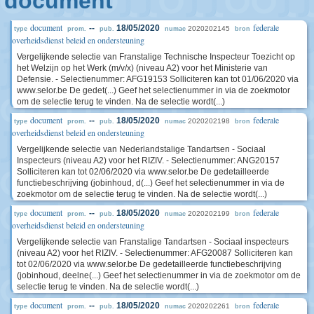
document
document
federale
--
18/05/2020
2020202145
type
prom.
pub.
numac
bron
overheidsdienst beleid en ondersteuning
Vergelijkende selectie van Franstalige Technische Inspecteur Toezicht op
het Welzijn op het Werk (m/v/x) (niveau A2) voor het Ministerie van
Defensie. - Selectienummer: AFG19153 Solliciteren kan tot 01/06/2020 via
www.selor.be De gedet(...) Geef het selectienummer in via de zoekmotor
om de selectie terug te vinden. Na de selectie wordt(...)
document
federale
--
18/05/2020
2020202198
type
prom.
pub.
numac
bron
overheidsdienst beleid en ondersteuning
Vergelijkende selectie van Nederlandstalige Tandartsen - Sociaal
Inspecteurs (niveau A2) voor het RIZIV. - Selectienummer: ANG20157
Solliciteren kan tot 02/06/2020 via www.selor.be De gedetailleerde
functiebeschrijving (jobinhoud, d(...) Geef het selectienummer in via de
zoekmotor om de selectie terug te vinden. Na de selectie wordt(...)
document
federale
--
18/05/2020
2020202199
type
prom.
pub.
numac
bron
overheidsdienst beleid en ondersteuning
Vergelijkende selectie van Franstalige Tandartsen - Sociaal inspecteurs
(niveau A2) voor het RIZIV. - Selectienummer: AFG20087 Solliciteren kan
tot 02/06/2020 via www.selor.be De gedetailleerde functiebeschrijving
(jobinhoud, deelne(...) Geef het selectienummer in via de zoekmotor om de
selectie terug te vinden. Na de selectie wordt(...)
document
federale
--
18/05/2020
2020202261
type
prom.
pub.
numac
bron