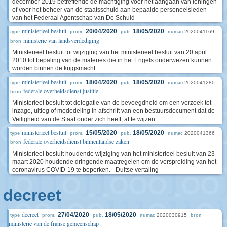
december 2019 betreffende de machtiging voor het aangaan van leningen
of voor het beheer van de staatsschuld aan bepaalde personeelsleden
van het Federaal Agentschap van De Schuld
ministerieel besluit
20/04/2020
18/05/2020
2020041169
type
prom.
pub.
numac
ministerie van landsverdediging
bron
Ministerieel besluit tot wijziging van het ministerieel besluit van 20 april
2010 tot bepaling van de materies die in het Engels onderwezen kunnen
worden binnen de krijgsmacht
ministerieel besluit
18/04/2020
18/05/2020
2020041280
type
prom.
pub.
numac
federale overheidsdienst justitie
bron
Ministerieel besluit tot delegatie van de bevoegdheid om een verzoek tot
inzage, uitleg of mededeling in afschrift van een bestuursdocument dat de
Veiligheid van de Staat onder zich heeft, af te wijzen
ministerieel besluit
15/05/2020
18/05/2020
2020041366
type
prom.
pub.
numac
federale overheidsdienst binnenlandse zaken
bron
Ministerieel besluit houdende wijziging van het ministerieel besluit van 23
maart 2020 houdende dringende maatregelen om de verspreiding van het
coronavirus COVID-19 te beperken. - Duitse vertaling
decreet
decreet
27/04/2020
18/05/2020
2020030915
type
prom.
pub.
numac
bron
ministerie van de franse gemeenschap