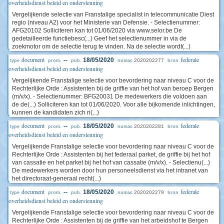
overheidsdienst beleid en ondersteuning
Vergelijkende selectie van Franstalige specialist in telecommunicatie Diest
regio (niveau A2) voor het Ministerie van Defensie. - Selectienummer:
AFG20102 Solliciteren kan tot 01/06/2020 via www.selor.be De
gedetailleerde functiebesc(...) Geef het selectienummer in via de
zoekmotor om de selectie terug te vinden. Na de selectie wordt(...)
document
federale
--
18/05/2020
2020202277
type
prom.
pub.
numac
bron
overheidsdienst beleid en ondersteuning
Vergelijkende Franstalige selectie voor bevordering naar niveau C voor de
Rechterlijke Orde : Assistenten bij de griffie van het hof van beroep Bergen
(m/v/x). - Selectienummer: BFG20031 De medewerkers die voldoen aan
de de(...) Solliciteren kan tot 01/06/2020. Voor alle bijkomende inlichtingen,
kunnen de kandidaten zich ri(...)
document
federale
--
18/05/2020
2020202281
type
prom.
pub.
numac
bron
overheidsdienst beleid en ondersteuning
Vergelijkende Franstalige selectie voor bevordering naar niveau C voor de
Rechterlijke Orde : Assistenten bij het federaal parket, de griffie bij het hof
van cassatie en het parket bij het hof van cassatie (m/v/x). - Selectienu(...)
De medewerkers worden door hun personeelsdienst via het intranet van
het directoraat-generaal recht(...)
document
federale
--
18/05/2020
2020202279
type
prom.
pub.
numac
bron
overheidsdienst beleid en ondersteuning
Vergelijkende Franstalige selectie voor bevordering naar niveau C voor de
Rechterlijke Orde : Assistenten bij de griffie van het arbeidshof te Bergen