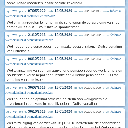
aanvullende voordelen inzake sociale zekerheid
wet
federale
07/05/2020
18/05/2020
2020041193
type
prom.
pub.
numac
bron
overheidsdienst mobiliteit en vervoer
Wet om maatregelen te nemen in de strijd tegen de verspreiding van het
coronavirus SARS-CoV-2 inzake spoorvervoer
wet
federale
21/12/2018
18/05/2020
2020041202
type
prom.
pub.
numac
bron
overheidsdienst binnenlandse zaken
Wet houdende diverse bepalingen inzake sociale zaken. - Duitse vertaling
van uittreksels
wet
federale
06/12/2018
18/05/2020
2020041204
type
prom.
pub.
numac
bron
overheidsdienst binnenlandse zaken
Wet tot instelling van een vrij aanvullend pensioen voor de werknemers en
houdende diverse bepalingen inzake aanvullende pensioenen. - Duitse
vertaling van uittreksels
wet
federale
30/07/2018
18/05/2020
2020041206
type
prom.
pub.
numac
bron
overheidsdienst binnenlandse zaken
Wet houdende de optimalisatie van de steun aan werkgevers die
investeren in een zone in moeilijkheden. - Duitse vertaling
wet
federale
30/10/2018
18/05/2020
2020041205
type
prom.
pub.
numac
bron
overheidsdienst binnenlandse zaken
Wet tot wijziging van de wet van 18 juli 2018 betreffende de economische
relance en de versterking van de sociale cohesie en van het Wetboek van