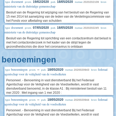
document
19/02/2020
18/05/2020
2020202109
type
prom.
pub.
numac
bron
ministerie van de duitstalige gemeenschap
Besluit van de Regering tot wijziging van het besluit van de Regering van
15 mei 2014 tot aanwijzing van de leden van de Verdelingscommissie van
het Fonds voor afbetaling van schulden
document
07/05/2020
18/05/2020
2020202245
type
prom.
pub.
numac
bron
ministerie van de duitstalige gemeenschap
Besluit van de Regering tot oprichting van een contactcentrum dat belast is
met het contactonderzoek in het kader van de strijd tegen de
gezondheidscrisis die door het coronavirus is ontstaan
benoemingen
benoemingen
federaal
--
18/05/2020
2020020943
type
prom.
pub.
numac
bron
agentschap voor de veiligheid van de voedselketen
Personeel. - Benoeming in vast dienstverband Bij het Federaal
Agentschap voor de Veiligheid van de Voedselketen, wordt in vast
dienstverband benoemd, in de klasse A1 : Bij ministerieel besluit van 11
mei 2020 : Met ingang van 1 mei 2020 :
benoemingen
federaal
--
18/05/2020
2020020944
type
prom.
pub.
numac
bron
agentschap voor de veiligheid van de voedselketen
Personeel. - Benoeming in vast dienstverband Bij het Federaal
Agentschap voor de Veiligheid van de Voedselketen, wordt in vast