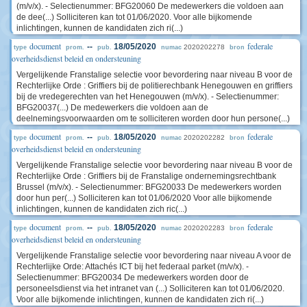
(m/v/x). - Selectienummer: BFG20060 De medewerkers die voldoen aan
de dee(...) Solliciteren kan tot 01/06/2020. Voor alle bijkomende
inlichtingen, kunnen de kandidaten zich ri(...)
document
federale
--
18/05/2020
2020202278
type
prom.
pub.
numac
bron
overheidsdienst beleid en ondersteuning
Vergelijkende Franstalige selectie voor bevordering naar niveau B voor de
Rechterlijke Orde : Griffiers bij de politierechbank Henegouwen en griffiers
bij de vredegerechten van het Henegouwen (m/v/x). - Selectienummer:
BFG20037(...) De medewerkers die voldoen aan de
deelnemingsvoorwaarden om te solliciteren worden door hun persone(...)
document
federale
--
18/05/2020
2020202282
type
prom.
pub.
numac
bron
overheidsdienst beleid en ondersteuning
Vergelijkende Franstalige selectie voor bevordering naar niveau B voor de
Rechterlijke Orde : Griffiers bij de Franstalige ondernemingsrechtbank
Brussel (m/v/x). - Selectienummer: BFG20033 De medewerkers worden
door hun per(...) Solliciteren kan tot 01/06/2020 Voor alle bijkomende
inlichtingen, kunnen de kandidaten zich ric(...)
document
federale
--
18/05/2020
2020202283
type
prom.
pub.
numac
bron
overheidsdienst beleid en ondersteuning
Vergelijkende Franstalige selectie voor bevordering naar niveau A voor de
Rechterlijke Orde: Attachés ICT bij het federaal parket (m/v/x). -
Selectienummer: BFG20034 De medewerkers worden door de
personeelsdienst via het intranet van (...) Solliciteren kan tot 01/06/2020.
Voor alle bijkomende inlichtingen, kunnen de kandidaten zich ri(...)