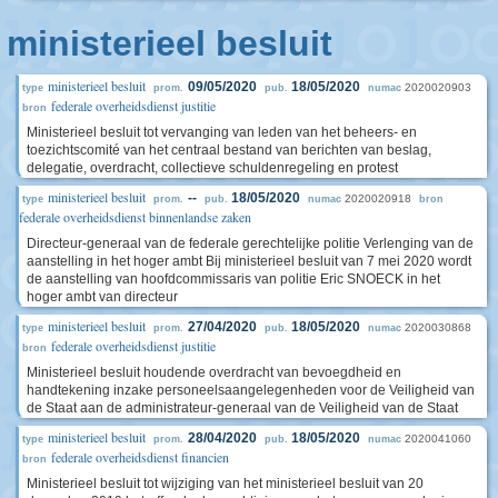
ministerieel besluit
ministerieel besluit
09/05/2020
18/05/2020
2020020903
type
prom.
pub.
numac
federale overheidsdienst justitie
bron
Ministerieel besluit tot vervanging van leden van het beheers- en
toezichtscomité van het centraal bestand van berichten van beslag,
delegatie, overdracht, collectieve schuldenregeling en protest
ministerieel besluit
--
18/05/2020
2020020918
type
prom.
pub.
numac
bron
federale overheidsdienst binnenlandse zaken
Directeur-generaal van de federale gerechtelijke politie Verlenging van de
aanstelling in het hoger ambt Bij ministerieel besluit van 7 mei 2020 wordt
de aanstelling van hoofdcommissaris van politie Eric SNOECK in het
hoger ambt van directeur
ministerieel besluit
27/04/2020
18/05/2020
2020030868
type
prom.
pub.
numac
federale overheidsdienst justitie
bron
Ministerieel besluit houdende overdracht van bevoegdheid en
handtekening inzake personeelsaangelegenheden voor de Veiligheid van
de Staat aan de administrateur-generaal van de Veiligheid van de Staat
ministerieel besluit
28/04/2020
18/05/2020
2020041060
type
prom.
pub.
numac
federale overheidsdienst financien
bron
Ministerieel besluit tot wijziging van het ministerieel besluit van 20