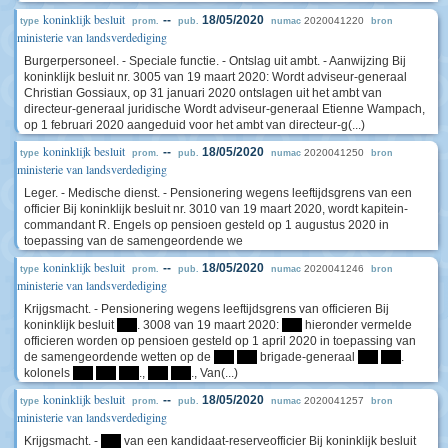
koninklijk besluit
--
18/05/2020
2020041220
type
prom.
pub.
numac
bron
ministerie van landsverdediging
Burgerpersoneel. - Speciale functie. - Ontslag uit ambt. - Aanwijzing Bij
koninklijk besluit nr. 3005 van 19 maart 2020: Wordt adviseur-generaal
Christian Gossiaux, op 31 januari 2020 ontslagen uit het ambt van
directeur-generaal juridische Wordt adviseur-generaal Etienne Wampach,
op 1 februari 2020 aangeduid voor het ambt van directeur-g(...)
koninklijk besluit
--
18/05/2020
2020041250
type
prom.
pub.
numac
bron
ministerie van landsverdediging
Leger. - Medische dienst. - Pensionering wegens leeftijdsgrens van een
officier Bij koninklijk besluit nr. 3010 van 19 maart 2020, wordt kapitein-
commandant R. Engels op pensioen gesteld op 1 augustus 2020 in
toepassing van de samengeordende we
koninklijk besluit
--
18/05/2020
2020041246
type
prom.
pub.
numac
bron
ministerie van landsverdediging
Krijgsmacht. - Pensionering wegens leeftijdsgrens van officieren Bij
koninklijk besluit
****
. 3008 van 19 maart 2020:
****
hieronder vermelde
officieren worden op pensioen gesteld op 1 april 2020 in toepassing van
de samengeordende wetten op de
****
****
brigade-generaal
****
****
.
kolonels
****
****
****
.,
****
****
., Van(...)
koninklijk besluit
--
18/05/2020
2020041257
type
prom.
pub.
numac
bron
ministerie van landsverdediging
Krijgsmacht. -
****
van een kandidaat-reserveofficier Bij koninklijk besluit