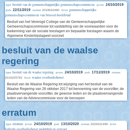
besluit van de gemeenschappelijke gemeenschapscommissie
24/10/2019
type
prom.
gemeenschappelijke
22/11/2019
2019042480
pub.
numac
bron
gemeenschapscommissie van brussel-hoofdstad
Besluit van het Verenigd College van de Gemeenschappelijke
Gemeenschapscommissie tot vaststelling van de voorwaarden voor de
toekenning van de sociale toeslagen en bepaalde toeslagen waarin de
Algemene Kinderbijslagwet voorziet
besluit van de waalse
regering
besluit van de waalse regering
24/10/2019
17/12/2019
type
prom.
pub.
numac
waalse overheidsdienst
2019205792
bron
Besluit van de Waalse Regering tot wijziging van het besluit van de
Waalse Regering van 26 oktober 2017 tot benoeming van de voorzitter, de
plaatsvervangende voorzitter, de gewone leden en de plaatsvervangende
leden van de Adviescommissie voor de beroepen
erratum
erratum
24/10/2019
13/10/2020
2020031496
type
prom.
pub.
numac
bron
federale overheidsdienst mobiliteit en vervoer