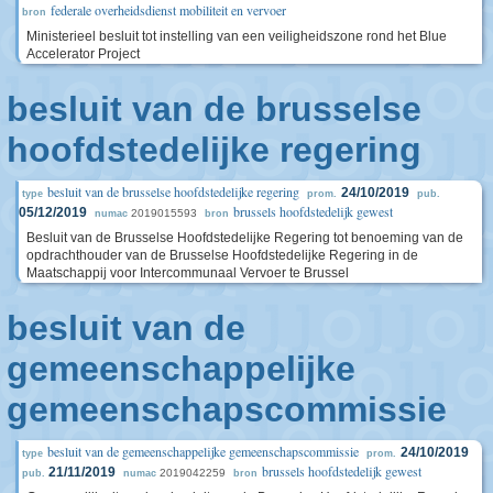
federale overheidsdienst mobiliteit en vervoer
bron
Ministerieel besluit tot instelling van een veiligheidszone rond het Blue
Accelerator Project
besluit van de brusselse
hoofdstedelijke regering
besluit van de brusselse hoofdstedelijke regering
24/10/2019
type
prom.
pub.
brussels hoofdstedelijk gewest
05/12/2019
2019015593
numac
bron
Besluit van de Brusselse Hoofdstedelijke Regering tot benoeming van de
opdrachthouder van de Brusselse Hoofdstedelijke Regering in de
Maatschappij voor Intercommunaal Vervoer te Brussel
besluit van de
gemeenschappelijke
gemeenschapscommissie
besluit van de gemeenschappelijke gemeenschapscommissie
24/10/2019
type
prom.
brussels hoofdstedelijk gewest
21/11/2019
2019042259
pub.
numac
bron