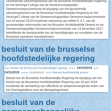
Gezamenlijk uitvoeringsbesluit van de Brusselse Hoofdstedelijke Regering
en het Verenigd College van de Gemeenschappelijke
Gemeenschapscommissie tot wijziging van het gezamenlijk
uitvoeringsbesluit van de Brusselse Hoofdstedelijke Regering en het
Verenigd College van de Gemeenschappelijke Gemeenschapscommissie
van 24 januari 2019 houdende uitvoering van artikel 5, § 1, van de
gezamenlijke ordonnantie van het Brussels Hoofdstedelijk Gewest en de
Gemeenschappelijke Gemeenschapscommissie van 14 december 2017
betreffende de transparantie van de bezoldigingen en voordelen van de
Brusselse openbare mandatarissen
besluit van de brusselse
hoofdstedelijke regering
besluit van de brusselse hoofdstedelijke regering
24/10/2019
type
prom.
pub.
brussels hoofdstedelijk gewest
14/11/2019
2019042415
numac
bron
Besluit van de Brusselse Hoofdstedelijke Regering tot wijziging van het
besluit van de Brusselse Hoofdstedelijke Regering van 16 juni 2016
houdende de aanstelling van effectieve en plaatsvervangende leden van
het Overlegplatform voor de Werkgelegenheid
besluit van de