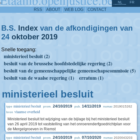
^
-
NL
FR
RSS
ABOUT
WEB LOG
CONTACT
B.S.
Index
van de afkondigingen van
24
oktober
2019
Snelle toegang:
ministerieel besluit (2)
besluit van de brusselse hoofdstedelijke regering (2)
besluit van de gemeenschappelijke gemeenschapscommissie (5)
besluit van de waalse regering (1)
erratum (1)
ministerieel besluit
ministerieel besluit
24/10/2019
14/11/2019
2019015262
type
prom.
pub.
numac
vlaamse overheid
bron
Ministerieel besluit tot wijziging van de bijlage bij het ministerieel besluit
van 26 april 2019 tot vaststelling van het onroerenderfgoedrichtplan voor
de Mergelgroeven in Riemst
ministerieel besluit
24/10/2019
07/10/2020
2020043203
type
prom.
pub.
numac