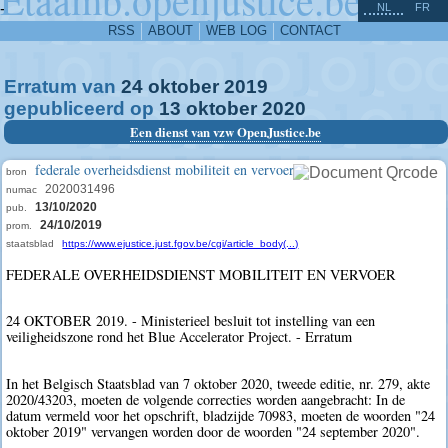
^
-
NL
FR
RSS
ABOUT
WEB LOG
CONTACT
Erratum van
24
oktober
2019
gepubliceerd op
13
oktober
2020
Een dienst van vzw OpenJustice.be
federale overheidsdienst mobiliteit en vervoer
bron
2020031496
numac
13/10/2020
pub.
24/10/2019
prom.
staatsblad
https://www.ejustice.just.fgov.be/cgi/article_body(...)
FEDERALE OVERHEIDSDIENST MOBILITEIT EN VERVOER
24 OKTOBER 2019. - Ministerieel besluit tot instelling van een
veiligheidszone rond het Blue Accelerator Project. - Erratum
In het Belgisch Staatsblad van 7 oktober 2020, tweede editie, nr. 279, akte
2020/43203, moeten de volgende correcties worden aangebracht: In de
datum vermeld voor het opschrift, bladzijde 70983, moeten de woorden "24
oktober 2019" vervangen worden door de woorden "24 september 2020".