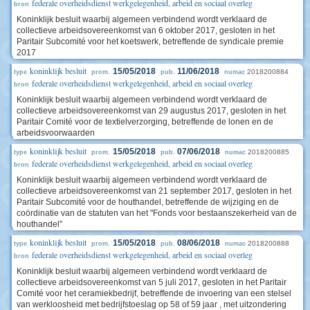
federale overheidsdienst werkgelegenheid, arbeid en sociaal overleg
bron
Koninklijk besluit waarbij algemeen verbindend wordt verklaard de
collectieve arbeidsovereenkomst van 6 oktober 2017, gesloten in het
Paritair Subcomité voor het koetswerk, betreffende de syndicale premie
2017
koninklijk besluit
15/05/2018
11/06/2018
2018200884
type
prom.
pub.
numac
federale overheidsdienst werkgelegenheid, arbeid en sociaal overleg
bron
Koninklijk besluit waarbij algemeen verbindend wordt verklaard de
collectieve arbeidsovereenkomst van 29 augustus 2017, gesloten in het
Paritair Comité voor de textielverzorging, betreffende de lonen en de
arbeidsvoorwaarden
koninklijk besluit
15/05/2018
07/06/2018
2018200885
type
prom.
pub.
numac
federale overheidsdienst werkgelegenheid, arbeid en sociaal overleg
bron
Koninklijk besluit waarbij algemeen verbindend wordt verklaard de
collectieve arbeidsovereenkomst van 21 september 2017, gesloten in het
Paritair Subcomité voor de houthandel, betreffende de wijziging en de
coördinatie van de statuten van het "Fonds voor bestaanszekerheid van de
houthandel"
koninklijk besluit
15/05/2018
08/06/2018
2018200888
type
prom.
pub.
numac
federale overheidsdienst werkgelegenheid, arbeid en sociaal overleg
bron
Koninklijk besluit waarbij algemeen verbindend wordt verklaard de
collectieve arbeidsovereenkomst van 5 juli 2017, gesloten in het Paritair
Comité voor het ceramiekbedrijf, betreffende de invoering van een stelsel
van werkloosheid met bedrijfstoeslag op 58 of 59 jaar , met uitzondering