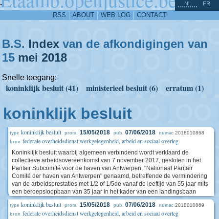
^
-
NL
FR
RSS
ABOUT
WEB LOG
CONTACT
B.S.
Index
van de afkondigingen van
15
mei
2018
Snelle toegang:
koninklijk besluit (41)
ministerieel besluit (6)
erratum (1)
koninklijk besluit
koninklijk besluit
15/05/2018
07/06/2018
2018010868
type
prom.
pub.
numac
federale overheidsdienst werkgelegenheid, arbeid en sociaal overleg
bron
Koninklijk besluit waarbij algemeen verbindend wordt verklaard de
collectieve arbeidsovereenkomst van 7 november 2017, gesloten in het
Paritair Subcomité voor de haven van Antwerpen, "Nationaal Paritair
Comité der haven van Antwerpen" genaamd, betreffende de vermindering
van de arbeidsprestaties met 1/2 of 1/5de vanaf de leeftijd van 55 jaar mits
een beroepsloopbaan van 35 jaar in het kader van een landingsbaan
koninklijk besluit
15/05/2018
07/06/2018
2018010869
type
prom.
pub.
numac
federale overheidsdienst werkgelegenheid, arbeid en sociaal overleg
bron