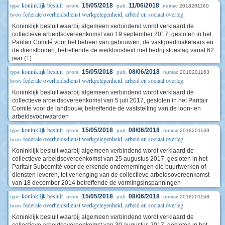
koninklijk besluit
15/05/2018
11/06/2018
2018201160
type
prom.
pub.
numac
federale overheidsdienst werkgelegenheid, arbeid en sociaal overleg
bron
Koninklijk besluit waarbij algemeen verbindend wordt verklaard de
collectieve arbeidsovereenkomst van 19 september 2017, gesloten in het
Paritair Comité voor het beheer van gebouwen, de vastgoedmakelaars en
de dienstboden, betreffende de werkloosheid met bedrijfstoeslag vanaf 62
jaar (1)
koninklijk besluit
15/05/2018
08/06/2018
2018201163
type
prom.
pub.
numac
federale overheidsdienst werkgelegenheid, arbeid en sociaal overleg
bron
Koninklijk besluit waarbij algemeen verbindend wordt verklaard de
collectieve arbeidsovereenkomst van 5 juli 2017, gesloten in het Paritair
Comité voor de landbouw, betreffende de vaststelling van de loon- en
arbeidsvoorwaarden
koninklijk besluit
15/05/2018
08/06/2018
2018201169
type
prom.
pub.
numac
federale overheidsdienst werkgelegenheid, arbeid en sociaal overleg
bron
Koninklijk besluit waarbij algemeen verbindend wordt verklaard de
collectieve arbeidsovereenkomst van 25 augustus 2017, gesloten in het
Paritair Subcomité voor de erkende ondernemingen die buurtwerken of -
diensten leveren, tot verlenging van de collectieve arbeidsovereenkomst
van 18 december 2014 betreffende de vormingsinspanningen
koninklijk besluit
15/05/2018
08/06/2018
2018201168
type
prom.
pub.
numac
federale overheidsdienst werkgelegenheid, arbeid en sociaal overleg
bron
Koninklijk besluit waarbij algemeen verbindend wordt verklaard de