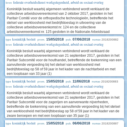
federale overheidsdienst werkgelegenheid, arbeid en sociaal overleg
bron
Koninklijk besluit waarbij algemeen verbindend wordt verklaard de
collectieve arbeidsovereenkomst van 2 oktober 2017, gesloten in het
Paritair Comité voor de orthopedische technologieën, betreffende het
stelsel van werkloosheid met bedrijfstoeslag in uitvoering van de
collectieve arbeidsovereenkomst nr. 124 en de collectieve
arbeidsovereenkomst nr. 125 gesloten in de Nationale Arbeidsraad
koninklijk besluit
15/05/2018
07/06/2018
2018200882
type
prom.
pub.
numac
federale overheidsdienst werkgelegenheid, arbeid en sociaal overleg
bron
Koninklijk besluit waarbij algemeen verbindend wordt verklaard de
collectieve arbeidsovereenkomst van 21 september 2017, gesloten in het
Paritair Subcomité voor de houthandel, betreffende de toekenning van een
aanvullende vergoeding bij het stelsel van werkloosheid met
bedrijfstoeslag op 58 of 59 jaar in het kader van de nachtarbeid en met
een loopbaan van 33 jaar (1)
koninklijk besluit
15/05/2018
11/06/2018
2018200883
type
prom.
pub.
numac
federale overheidsdienst werkgelegenheid, arbeid en sociaal overleg
bron
Koninklijk besluit waarbij algemeen verbindend wordt verklaard de
collectieve arbeidsovereenkomst van 21 september 2017, gesloten in het
Paritair Subcomité voor de zagerijen en aanverwante nijverheden,
betreffende de toekenning van een aanvullende vergoeding bij het stelsel
van werkloosheid met bedrijfstoeslag op 58 of 59 jaar in het kader van de
zware beroepen en met een loopbaan van 35 jaar (1)
koninklijk besluit
15/05/2018
06/06/2018
2018200887
type
prom.
pub.
numac