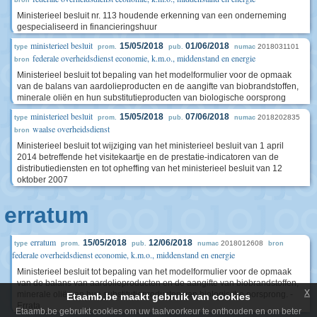
bron
Ministerieel besluit nr. 113 houdende erkenning van een onderneming
gespecialiseerd in financieringshuur
ministerieel besluit
15/05/2018
01/06/2018
2018031101
type
prom.
pub.
numac
federale overheidsdienst economie, k.m.o., middenstand en energie
bron
Ministerieel besluit tot bepaling van het modelformulier voor de opmaak
van de balans van aardolieproducten en de aangifte van biobrandstoffen,
minerale oliën en hun substitutieproducten van biologische oorsprong
ministerieel besluit
15/05/2018
07/06/2018
2018202835
type
prom.
pub.
numac
waalse overheidsdienst
bron
Ministerieel besluit tot wijziging van het ministerieel besluit van 1 april
2014 betreffende het visitekaartje en de prestatie-indicatoren van de
distributiediensten en tot opheffing van het ministerieel besluit van 12
oktober 2007
erratum
erratum
15/05/2018
12/06/2018
2018012608
type
prom.
pub.
numac
bron
federale overheidsdienst economie, k.m.o., middenstand en energie
Ministerieel besluit tot bepaling van het modelformulier voor de opmaak
van de balans van aardolieproducten en de aangifte van biobrandstoffen,
x
minerale oliën en hun substitutieproducten van biologische oorsprong. -
Etaamb.be maakt gebruik van cookies
Errata
Etaamb.be gebruikt cookies om uw taalvoorkeur te onthouden en om beter