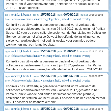
collectieve arbeidsovereenkomst van 30 augustus 2017, gesloten in het
Paritair Comité voor het havenbedrijf, betreffende het sociaal akkoord
2017-2018 voor de vaklui
koninklijk besluit
15/05/2018
06/06/2018
2018201165
type
prom.
pub.
numac
federale overheidsdienst werkgelegenheid, arbeid en sociaal overleg
bron
Koninklijk besluit waarbij algemeen verbindend wordt verklaard de
collectieve arbeidsovereenkomst van 26 juni 2017, gesloten in het Paritair
Subcomité voor de socio-culturele sector van de Franstalige en Duitstalige
Gemeenschap en het Waalse Gewest, betreffende de instelling van een
stelsel van werkloosheid met bedrijfstoeslag voor sommige oudere
werknemers met een lange loopbaan
koninklijk besluit
15/05/2018
11/06/2018
2018201173
type
prom.
pub.
numac
federale overheidsdienst werkgelegenheid, arbeid en sociaal overleg
bron
Koninklijk besluit waarbij algemeen verbindend wordt verklaard de
collectieve arbeidsovereenkomst van 3 juli 2017, gesloten in het Paritair
Comité voor de warenhuizen, betreffende het sectorakkoord 2017-2018
koninklijk besluit
15/05/2018
08/06/2018
2018201175
type
prom.
pub.
numac
federale overheidsdienst werkgelegenheid, arbeid en sociaal overleg
bron
Koninklijk besluit waarbij algemeen verbindend wordt verklaard de
collectieve arbeidsovereenkomst van 9 oktober 2017, gesloten in het
Paritair Comité voor de bedienden der metaalfabrikatennijverheid,
betreffende de statuten van het "Sociaal Fonds voor de bedienden metaal -
BIS - Fonds voor bestaanszekerheid"
koninklijk besluit
15/05/2018
06/06/2018
2018201174
type
prom.
pub.
numac