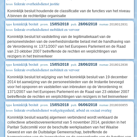
federale overheidsdienst justitie
bron
Koninklijk besluit houdende de classificatie van de functies van het niveau
A binnen de rechterlijke organisatie
koninklijk besluit
15/05/2018
28/06/2018
2018012831
type
prom.
pub.
numac
federale overheidsdienst mobiliteit en vervoer
bron
Koninklijk besluit tot vaststelling van de legitimatiekaart van de
personeelsleden van de overheidsinstantie belast met de handhaving van
de Verordening nr. 1371/2007 van het Europees Parlement en de Raad
van 23 oktober 2007 betreffende de rechten en verplichtingen van
reizigers in het treinverkeer
koninklijk besluit
15/05/2018
28/06/2018
2018012836
type
prom.
pub.
numac
federale overheidsdienst mobiliteit en vervoer
bron
Koninklijk besluit tot wijziging van het koninklijk besluit van 19 december
2014 tot aanwijzing van de personeelsleden van de Instantie bevoegd
voor het opsporen en vaststellen van inbreuken op de Verordening nr.
1371/2007 van het Europees Parlement en de Raad van 23 oktober 2007
betreffende de rechten en verplichtingen van reizigers in het treinverkeer
koninklijk besluit
15/05/2018
06/06/2018
2018030855
type
prom.
pub.
numac
federale overheidsdienst werkgelegenheid, arbeid en sociaal overleg
bron
Koninklijk besluit waarbij algemeen verbindend wordt verklaard de
collectieve arbeidsovereenkomst van 5 november 2014, gesloten in het
Paritair Subcomité voor de beschutte werkplaatsen van het Waalse
Gewest en van de Duitstalige Gemeenschap, betreffende de