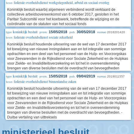
federale overheidsdienst werkgelegenheid, arbeid en sociaal overleg
bron
Koninklijk besluit waarbij algemeen verbindend wordt verklaard de
collectieve arbeidsovereenkomst van 6 oktober 2017, gesloten in het
Paritair Subcomité voor het koetswerk, betreffende de wijziging en de
coördinatie van de statuten van het sociaal fonds
koninklijk besluit
15/05/2018
30/05/2018
2018201420
type
prom.
pub.
numac
federale overheidsdienst sociale zekerheid
bron
Koninklijk besluit houdende uitvoering van de wet van 17 december 2017
tot toewijzing van nieuwe inningstaken aan en tot integratie van sommige
opdrachten en een deel van het personeel van de Hulp- en Voorzorgskas
voor Zeevarenden in de Rijksdienst voor Sociale Zekerheid en de Hulpkas
voor Ziekte- en Invaliditeitsverzekering en tot het in overeenstemming
brengen van diverse besluiten met de overdracht van bevoegdheden
koninklijk besluit
15/05/2018
09/04/2019
2019011557
type
prom.
pub.
numac
federale overheidsdienst binnenlandse zaken
bron
Koninklijk besluit houdende uitvoering van de wet van 17 december 2017
tot toewijzing van nieuwe inningstaken aan en tot integratie van sommige
opdrachten en een deel van het personeel van de Hulp- en Voorzorgskas
voor Zeevarenden in de Rijksdienst voor Sociale Zekerheid en de Hulpkas
voor Ziekte- en Invaliditeitsverzekering en tot het in overeenstemming
brengen van diverse besluiten met de overdracht van bevoegdheden. -
Duitse vertaling van uittreksels
ministerieel besluit