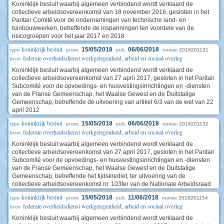
Koninklijk besluit waarbij algemeen verbindend wordt verklaard de
collectieve arbeidsovereenkomst van 18 november 2016, gesloten in het
Paritair Comité voor de ondernemingen van technische land- en
tuinbouwwerken, betreffende de inspanningen ten voordele van de
risicogroepen voor het jaar 2017 en 2018
koninklijk besluit
15/05/2018
06/06/2018
2018201131
type
prom.
pub.
numac
federale overheidsdienst werkgelegenheid, arbeid en sociaal overleg
bron
Koninklijk besluit waarbij algemeen verbindend wordt verklaard de
collectieve arbeidsovereenkomst van 27 april 2017, gesloten in het Paritair
Subcomité voor de opvoedings- en huisvestingsinrichtingen en -diensten
van de Franse Gemeenschap, het Waalse Gewest en de Duitstalige
Gemeenschap, betreffende de uitvoering van artikel 6/3 van de wet van 22
april 2012
koninklijk besluit
15/05/2018
06/06/2018
2018201132
type
prom.
pub.
numac
federale overheidsdienst werkgelegenheid, arbeid en sociaal overleg
bron
Koninklijk besluit waarbij algemeen verbindend wordt verklaard de
collectieve arbeidsovereenkomst van 27 april 2017, gesloten in het Paritair
Subcomité voor de opvoedings- en huisvestingsinrichtingen en -diensten
van de Franse Gemeenschap, het Waalse Gewest en de Duitstalige
Gemeenschap, betreffende het tijdskrediet, ter uitvoering van de
collectieve arbeidsovereenkomst nr. 103ter van de Nationale Arbeidsraad
koninklijk besluit
15/05/2018
11/06/2018
2018201154
type
prom.
pub.
numac
federale overheidsdienst werkgelegenheid, arbeid en sociaal overleg
bron
Koninklijk besluit waarbij algemeen verbindend wordt verklaard de