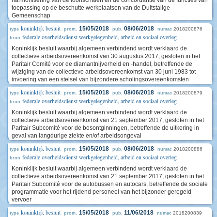
harmonisering van de loonschalen en de concordantie van de functies van
toepassing op de beschutte werkplaatsen van de Duitstalige
Gemeenschap
koninklijk besluit
15/05/2018
08/06/2018
2018200876
type
prom.
pub.
numac
federale overheidsdienst werkgelegenheid, arbeid en sociaal overleg
bron
Koninklijk besluit waarbij algemeen verbindend wordt verklaard de
collectieve arbeidsovereenkomst van 30 augustus 2017, gesloten in het
Paritair Comité voor de diamantnijverheid en -handel, betreffende de
wijziging van de collectieve arbeidsovereenkomst van 30 juni 1983 tot
invoering van een stelsel van bijzondere scholingsovereenkomsten
koninklijk besluit
15/05/2018
08/06/2018
2018200879
type
prom.
pub.
numac
federale overheidsdienst werkgelegenheid, arbeid en sociaal overleg
bron
Koninklijk besluit waarbij algemeen verbindend wordt verklaard de
collectieve arbeidsovereenkomst van 21 september 2017, gesloten in het
Paritair Subcomité voor de bosontginningen, betreffende de uitkering in
geval van langdurige ziekte en/of arbeidsongeval
koninklijk besluit
15/05/2018
08/06/2018
2018200886
type
prom.
pub.
numac
federale overheidsdienst werkgelegenheid, arbeid en sociaal overleg
bron
Koninklijk besluit waarbij algemeen verbindend wordt verklaard de
collectieve arbeidsovereenkomst van 21 september 2017, gesloten in het
Paritair Subcomité voor de autobussen en autocars, betreffende de sociale
programmatie voor het rijdend personeel van het bijzonder geregeld
vervoer
koninklijk besluit
15/05/2018
11/06/2018
2018200839
type
prom.
pub.
numac