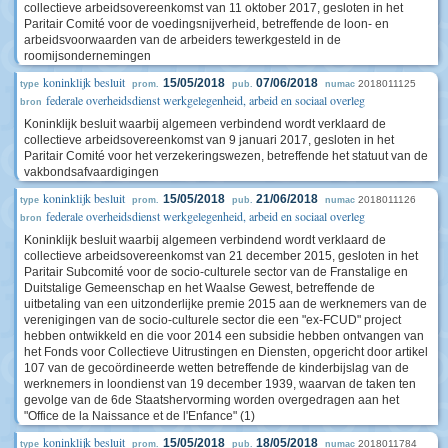
collectieve arbeidsovereenkomst van 11 oktober 2017, gesloten in het
Paritair Comité voor de voedingsnijverheid, betreffende de loon- en
arbeidsvoorwaarden van de arbeiders tewerkgesteld in de
roomijsondernemingen
koninklijk besluit
15/05/2018
07/06/2018
2018011125
type
prom.
pub.
numac
federale overheidsdienst werkgelegenheid, arbeid en sociaal overleg
bron
Koninklijk besluit waarbij algemeen verbindend wordt verklaard de
collectieve arbeidsovereenkomst van 9 januari 2017, gesloten in het
Paritair Comité voor het verzekeringswezen, betreffende het statuut van de
vakbondsafvaardigingen
koninklijk besluit
15/05/2018
21/06/2018
2018011126
type
prom.
pub.
numac
federale overheidsdienst werkgelegenheid, arbeid en sociaal overleg
bron
Koninklijk besluit waarbij algemeen verbindend wordt verklaard de
collectieve arbeidsovereenkomst van 21 december 2015, gesloten in het
Paritair Subcomité voor de socio-culturele sector van de Franstalige en
Duitstalige Gemeenschap en het Waalse Gewest, betreffende de
uitbetaling van een uitzonderlijke premie 2015 aan de werknemers van de
verenigingen van de socio-culturele sector die een "ex-FCUD" project
hebben ontwikkeld en die voor 2014 een subsidie hebben ontvangen van
het Fonds voor Collectieve Uitrustingen en Diensten, opgericht door artikel
107 van de gecoördineerde wetten betreffende de kinderbijslag van de
werknemers in loondienst van 19 december 1939, waarvan de taken ten
gevolge van de 6de Staatshervorming worden overgedragen aan het
"Office de la Naissance et de l'Enfance" (1)
koninklijk besluit
15/05/2018
18/05/2018
2018011784
type
prom.
pub.
numac