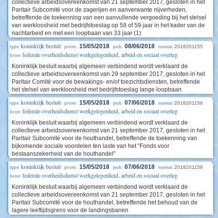
collectieve arbeidsovereenkomst van 21 september 2017, gesloten in het
Paritair Subcomité voor de zagerijen en aanverwante nijverheden,
betreffende de toekenning van een aanvullende vergoeding bij het stelsel
van werkloosheid met bedrijfstoeslag op 58 of 59 jaar in het kader van de
nachtarbeid en met een loopbaan van 33 jaar (1)
koninklijk besluit
15/05/2018
08/06/2018
2018201155
type
prom.
pub.
numac
federale overheidsdienst werkgelegenheid, arbeid en sociaal overleg
bron
Koninklijk besluit waarbij algemeen verbindend wordt verklaard de
collectieve arbeidsovereenkomst van 29 september 2017, gesloten in het
Paritair Comité voor de bewakings- en/of toezichtsdiensten, betreffende
het stelsel van werkloosheid met bedrijfstoeslag lange loopbaan
koninklijk besluit
15/05/2018
07/06/2018
2018201156
type
prom.
pub.
numac
federale overheidsdienst werkgelegenheid, arbeid en sociaal overleg
bron
Koninklijk besluit waarbij algemeen verbindend wordt verklaard de
collectieve arbeidsovereenkomst van 21 september 2017, gesloten in het
Paritair Subcomité voor de houthandel, betreffende de toekenning van
bijkomende sociale voordelen ten laste van het "Fonds voor
bestaanszekerheid van de houthandel"
koninklijk besluit
15/05/2018
07/06/2018
2018201159
type
prom.
pub.
numac
federale overheidsdienst werkgelegenheid, arbeid en sociaal overleg
bron
Koninklijk besluit waarbij algemeen verbindend wordt verklaard de
collectieve arbeidsovereenkomst van 21 september 2017, gesloten in het
Paritair Subcomité voor de houthandel, betreffende het behoud van de
lagere leeftijdsgrens voor de landingsbanen