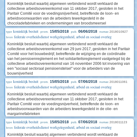
Koninklijk besluit waarbij algemeen verbindend wordt verklaard de
collectieve arbeidsovereenkomst van 11 oktober 2017, gesloten in het
Paritair Comité voor de voedingsnijverheid, betreffende de loon- en
arbeidsvoorwaarden van de arbeiders tewerkgesteld in de
chocoladefabrieken en ondernemingen van broodsmeersel
koninklijk besluit
15/05/2018
06/06/2018
2018010927
type
prom.
pub.
numac
federale overheidsdienst werkgelegenheid, arbeid en sociaal overleg
bron
Koninklijk besluit waarbij algemeen verbindend wordt verklaard de
collectieve arbeidsovereenkomst van 29 juni 2017, gesloten in het Paritair
Comité voor het bouwbedrijf, betreffende de wijziging en de coördinatie
van het pensioenreglement en het solidariteitsreglement vastgelegd bij de
collectieve arbeidsovereenkomst van 16 november 2006 tot invoering van
een "sociaal sectoraal pensioenstelsel" voor de arbeiders van de
bouwnijverheid
koninklijk besluit
15/05/2018
07/06/2018
2018011061
type
prom.
pub.
numac
federale overheidsdienst werkgelegenheid, arbeid en sociaal overleg
bron
Koninklijk besluit waarbij algemeen verbindend wordt verklaard de
collectieve arbeidsovereenkomst van 11 oktober 2017, gesloten in het
Paritair Comité voor de voedingsnijverheid, betreffende de loon- en
arbeidsvoorwaarden van de arbeiders tewerkgesteld in de olie- en
margarinefabrieken
koninklijk besluit
15/05/2018
07/06/2018
2018011123
type
prom.
pub.
numac
federale overheidsdienst werkgelegenheid, arbeid en sociaal overleg
bron
Koninklijk besluit waarbij algemeen verbindend wordt verklaard de