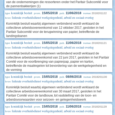
van de ondernemingen die ressorteren onder het Paritair Subcomité voor
de pannenbakkerijen (1)
koninklijk besluit
15/05/2018
11/06/2018
2018201122
type
prom.
pub.
numac
federale overheidsdienst werkgelegenheid, arbeid en sociaal overleg
bron
Koninklijk besluit waarbij algemeen verbindend wordt verklaard de
collectieve arbeidsovereenkomst van 12 oktober 2017, gesloten in het
Paritair Subcomité voor de terugwinning van papier, betreffende de
landingsbanen
koninklijk besluit
15/05/2018
11/06/2018
2018201121
type
prom.
pub.
numac
federale overheidsdienst werkgelegenheid, arbeid en sociaal overleg
bron
Koninklijk besluit waarbij algemeen verbindend wordt verklaard de
collectieve arbeidsovereenkomst van 22 juni 2017, gesloten in het Paritair
Comité voor de voortbrenging van papierpap, papier en karton,
betreffende de maatregelen tot bevordering van de werkgelegenheid en
de vorming
koninklijk besluit
15/05/2018
08/06/2018
2018201130
type
prom.
pub.
numac
federale overheidsdienst werkgelegenheid, arbeid en sociaal overleg
bron
Koninklijk besluit waarbij algemeen verbindend wordt verklaard de
collectieve arbeidsovereenkomst van 30 maart 2017, gesloten in het
Paritair Comité voor de landbouw, tot vaststelling van de loon- en
arbeidsvoorwaarden voor seizoen- en gelegenheidswerk
koninklijk besluit
15/05/2018
11/06/2018
2018201129
type
prom.
pub.
numac
federale overheidsdienst werkgelegenheid, arbeid en sociaal overleg
bron