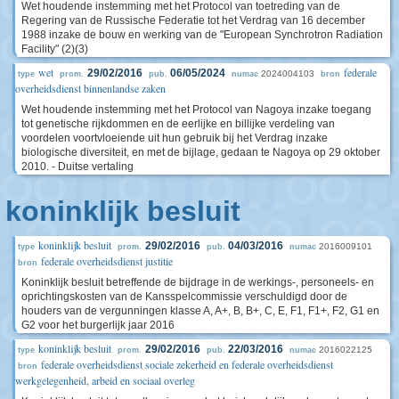
Wet houdende instemming met het Protocol van toetreding van de
Regering van de Russische Federatie tot het Verdrag van 16 december
1988 inzake de bouw en werking van de "European Synchrotron Radiation
Facility" (2)(3)
wet
federale
29/02/2016
06/05/2024
2024004103
type
prom.
pub.
numac
bron
overheidsdienst binnenlandse zaken
Wet houdende instemming met het Protocol van Nagoya inzake toegang
tot genetische rijkdommen en de eerlijke en billijke verdeling van
voordelen voortvloeiende uit hun gebruik bij het Verdrag inzake
biologische diversiteit, en met de bijlage, gedaan te Nagoya op 29 oktober
2010. - Duitse vertaling
koninklijk besluit
koninklijk besluit
29/02/2016
04/03/2016
2016009101
type
prom.
pub.
numac
federale overheidsdienst justitie
bron
Koninklijk besluit betreffende de bijdrage in de werkings-, personeels- en
oprichtingskosten van de Kansspelcommissie verschuldigd door de
houders van de vergunningen klasse A, A+, B, B+, C, E, F1, F1+, F2, G1 en
G2 voor het burgerlijk jaar 2016
koninklijk besluit
29/02/2016
22/03/2016
2016022125
type
prom.
pub.
numac
federale overheidsdienst sociale zekerheid en federale overheidsdienst
bron
werkgelegenheid, arbeid en sociaal overleg