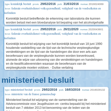
koninklijk besluit
29/02/2016
31/03/2016
2016024069
type
prom.
pub.
numac
federale overheidsdienst volksgezondheid, veiligheid van de voedselketen en
bron
leefmilieu
Koninklijk besluit betreffende de erkenning van laboratoria die kunnen
worden belast met een bloedanalyse tot bepaling van het alcoholgehalte
koninklijk besluit
29/02/2016
26/11/2020
2020043601
type
prom.
pub.
numac
federale overheidsdienst volksgezondheid, veiligheid van de voedselketen en
bron
leefmilieu
Koninklijk besluit tot wijziging van het koninklijk besluit van 18 juni 1990
houdende vaststelling van de lijst van de technische verpleegkundige
verstrekkingen en de lijst van de handelingen die door een arts aan
beoefenaars van de verpleegkunde kunnen worden toevertrouwd,
alsmede de wijze van uitvoering van die verstrekkingen en handelingen
en de kwalificatievereisten waaraan de beoefenaars van de
verpleegkunde moeten voldoen. - Duitse vertaling
ministerieel besluit
ministerieel besluit
29/02/2016
16/03/2016
2016029132
type
prom.
pub.
numac
ministerie van de franse gemeenschap
bron
Ministerieel besluit tot wijziging van de samenstelling van de
Adviescommissie voor Jeugdhuizen en -centra bepaald bij het ministerieel
besluit van 7 oktober 2013 tot benoeming van de leden van de