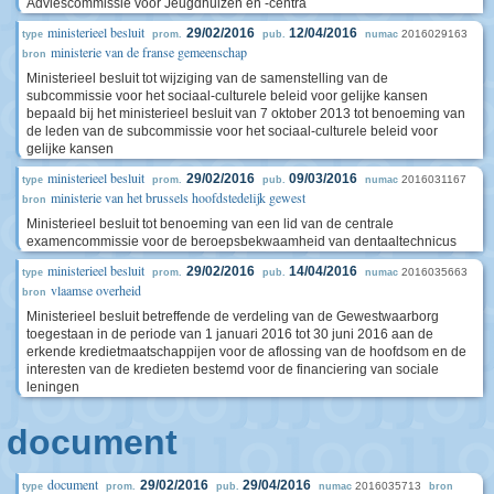
Adviescommissie voor Jeugdhuizen en -centra
ministerieel besluit
29/02/2016
12/04/2016
2016029163
type
prom.
pub.
numac
ministerie van de franse gemeenschap
bron
Ministerieel besluit tot wijziging van de samenstelling van de
subcommissie voor het sociaal-culturele beleid voor gelijke kansen
bepaald bij het ministerieel besluit van 7 oktober 2013 tot benoeming van
de leden van de subcommissie voor het sociaal-culturele beleid voor
gelijke kansen
ministerieel besluit
29/02/2016
09/03/2016
2016031167
type
prom.
pub.
numac
ministerie van het brussels hoofdstedelijk gewest
bron
Ministerieel besluit tot benoeming van een lid van de centrale
examencommissie voor de beroepsbekwaamheid van dentaaltechnicus
ministerieel besluit
29/02/2016
14/04/2016
2016035663
type
prom.
pub.
numac
vlaamse overheid
bron
Ministerieel besluit betreffende de verdeling van de Gewestwaarborg
toegestaan in de periode van 1 januari 2016 tot 30 juni 2016 aan de
erkende kredietmaatschappijen voor de aflossing van de hoofdsom en de
interesten van de kredieten bestemd voor de financiering van sociale
leningen
document
document
29/02/2016
29/04/2016
2016035713
type
prom.
pub.
numac
bron