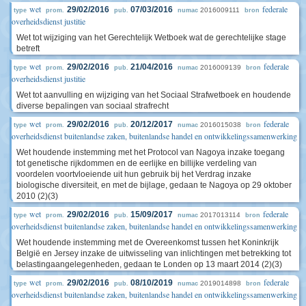
wet
federale
29/02/2016
07/03/2016
2016009111
type
prom.
pub.
numac
bron
overheidsdienst justitie
Wet tot wijziging van het Gerechtelijk Wetboek wat de gerechtelijke stage
betreft
wet
federale
29/02/2016
21/04/2016
2016009139
type
prom.
pub.
numac
bron
overheidsdienst justitie
Wet tot aanvulling en wijziging van het Sociaal Strafwetboek en houdende
diverse bepalingen van sociaal strafrecht
wet
federale
29/02/2016
20/12/2017
2016015038
type
prom.
pub.
numac
bron
overheidsdienst buitenlandse zaken, buitenlandse handel en ontwikkelingssamenwerking
Wet houdende instemming met het Protocol van Nagoya inzake toegang
tot genetische rijkdommen en de eerlijke en billijke verdeling van
voordelen voortvloeiende uit hun gebruik bij het Verdrag inzake
biologische diversiteit, en met de bijlage, gedaan te Nagoya op 29 oktober
2010 (2)(3)
wet
federale
29/02/2016
15/09/2017
2017013114
type
prom.
pub.
numac
bron
overheidsdienst buitenlandse zaken, buitenlandse handel en ontwikkelingssamenwerking
Wet houdende instemming met de Overeenkomst tussen het Koninkrijk
België en Jersey inzake de uitwisseling van inlichtingen met betrekking tot
belastingaangelegenheden, gedaan te Londen op 13 maart 2014 (2)(3)
wet
federale
29/02/2016
08/10/2019
2019014898
type
prom.
pub.
numac
bron
overheidsdienst buitenlandse zaken, buitenlandse handel en ontwikkelingssamenwerking