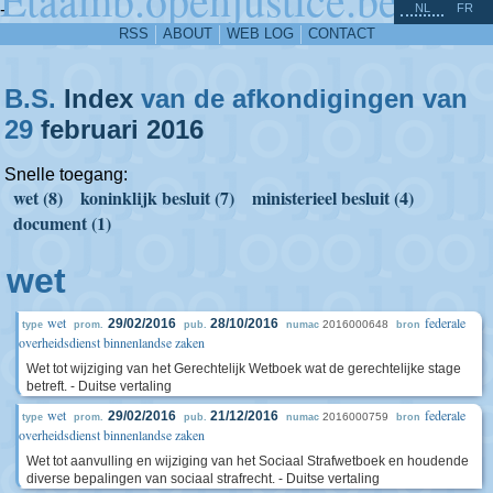
^
-
NL
FR
RSS
ABOUT
WEB LOG
CONTACT
B.S.
Index
van de afkondigingen van
29
februari
2016
Snelle toegang:
wet (8)
koninklijk besluit (7)
ministerieel besluit (4)
document (1)
wet
wet
federale
29/02/2016
28/10/2016
2016000648
type
prom.
pub.
numac
bron
overheidsdienst binnenlandse zaken
Wet tot wijziging van het Gerechtelijk Wetboek wat de gerechtelijke stage
betreft. - Duitse vertaling
wet
federale
29/02/2016
21/12/2016
2016000759
type
prom.
pub.
numac
bron
overheidsdienst binnenlandse zaken
Wet tot aanvulling en wijziging van het Sociaal Strafwetboek en houdende
diverse bepalingen van sociaal strafrecht. - Duitse vertaling