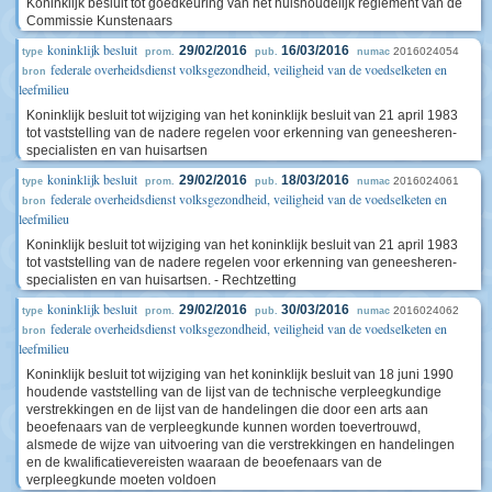
Koninklijk besluit tot goedkeuring van het huishoudelijk reglement van de
Commissie Kunstenaars
koninklijk besluit
29/02/2016
16/03/2016
2016024054
type
prom.
pub.
numac
federale overheidsdienst volksgezondheid, veiligheid van de voedselketen en
bron
leefmilieu
Koninklijk besluit tot wijziging van het koninklijk besluit van 21 april 1983
tot vaststelling van de nadere regelen voor erkenning van geneesheren-
specialisten en van huisartsen
koninklijk besluit
29/02/2016
18/03/2016
2016024061
type
prom.
pub.
numac
federale overheidsdienst volksgezondheid, veiligheid van de voedselketen en
bron
leefmilieu
Koninklijk besluit tot wijziging van het koninklijk besluit van 21 april 1983
tot vaststelling van de nadere regelen voor erkenning van geneesheren-
specialisten en van huisartsen. - Rechtzetting
koninklijk besluit
29/02/2016
30/03/2016
2016024062
type
prom.
pub.
numac
federale overheidsdienst volksgezondheid, veiligheid van de voedselketen en
bron
leefmilieu
Koninklijk besluit tot wijziging van het koninklijk besluit van 18 juni 1990
houdende vaststelling van de lijst van de technische verpleegkundige
verstrekkingen en de lijst van de handelingen die door een arts aan
beoefenaars van de verpleegkunde kunnen worden toevertrouwd,
alsmede de wijze van uitvoering van die verstrekkingen en handelingen
en de kwalificatievereisten waaraan de beoefenaars van de
verpleegkunde moeten voldoen