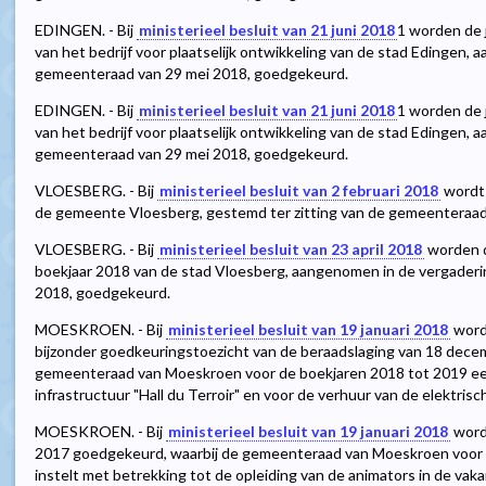
EDINGEN. - Bij
ministerieel besluit van 21 juni 2018
1
worden de j
van het bedrijf voor plaatselijk ontwikkeling van de stad Edingen,
gemeenteraad van 29 mei 2018, goedgekeurd.
EDINGEN. - Bij
ministerieel besluit van 21 juni 2018
1
worden de j
van het bedrijf voor plaatselijk ontwikkeling van de stad Edingen,
gemeenteraad van 29 mei 2018, goedgekeurd.
VLOESBERG. - Bij
ministerieel besluit van 2 februari 2018
wordt 
de gemeente Vloesberg, gestemd ter zitting van de gemeenteraa
VLOESBERG. - Bij
ministerieel besluit van 23 april 2018
worden d
boekjaar 2018 van de stad Vloesberg, aangenomen in de vergader
2018, goedgekeurd.
MOESKROEN. - Bij
ministerieel besluit van 19 januari 2018
worde
bijzonder goedkeuringstoezicht van de beraadslaging van 18 dece
gemeenteraad van Moeskroen voor de boekjaren 2018 tot 2019 een 
infrastructuur "Hall du Terroir" en voor de verhuur van de elektrisc
MOESKROEN. - Bij
ministerieel besluit van 19 januari 2018
word
2017 goedgekeurd, waarbij de gemeenteraad van Moeskroen voor 
instelt met betrekking tot de opleiding van de animators in de vaka