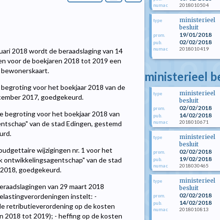
2018010504
numac
ministerieel
type
besluit
19/01/2018
prom.
02/02/2018
pub.
2018010419
numac
anuari 2018 wordt de beraadslaging van 14
n voor de boekjaren 2018 tot 2019 een
n bewonerskaart.
ministerieel b
begroting voor het boekjaar 2018 van de
ministerieel
type
ecember 2017, goedgekeurd.
besluit
02/02/2018
prom.
 begroting voor het boekjaar 2018 van
14/02/2018
pub.
2018010671
numac
entschap" van de stad Edingen, gestemd
urd.
ministerieel
type
besluit
udgettaire wijzigingen nr. 1 voor het
02/02/2018
prom.
19/02/2018
jk ontwikkelingsagentschap" van de stad
pub.
2018030465
numac
i 2018, goedgekeurd.
ministerieel
type
eraadslagingen van 29 maart 2018
besluit
02/02/2018
astingverordeningen instelt: -
prom.
14/02/2018
pub.
e retributieverordening op de kosten
2018010813
numac
 2018 tot 2019); - heffing op de kosten