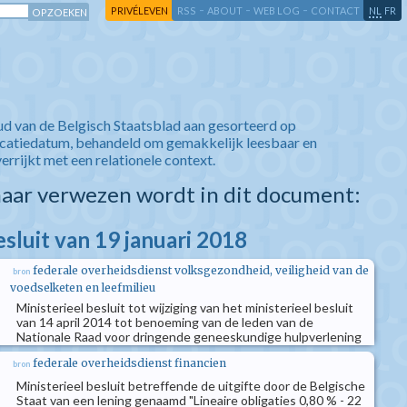
-
-
-
-
PRIVÉLEVEN
RSS
ABOUT
WEB LOG
CONTACT
NL
FR
ud van de Belgisch Staatsblad aan gesorteerd op
icatiedatum, behandeld om gemakkelijk leesbaar en
verrijkt met een relationele context.
aar verwezen wordt in dit document:
esluit van 19 januari 2018
federale overheidsdienst volksgezondheid, veiligheid van de
bron
voedselketen en leefmilieu
Ministerieel besluit tot wijziging van het ministerieel besluit
van 14 april 2014 tot benoeming van de leden van de
Nationale Raad voor dringende geneeskundige hulpverlening
federale overheidsdienst financien
bron
Ministerieel besluit betreffende de uitgifte door de Belgische
Staat van een lening genaamd "Lineaire obligaties 0,80 % - 22