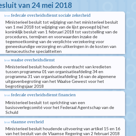
esluit van 24 mei 2018
federale overheidsdienst sociale zekerheid
bron
Ministerieel besluit tot wijziging van het ministerieel besluit
van 1 mei 2018 tot wijziging van de lijst gevoegd bij het
koninklijk besluit van 1 februari 2018 tot vaststelling van de
procedures, termijnen en voorwaarden inzake de
tegemoetkoming van de verplichte verzekering voor
geneeskundige verzorging en uitkeringen in de kosten van
farmaceutische specialiteiten
waalse overheidsdienst
bron
Ministerieel besluit houdende overdracht van kredieten
tussen programma 01 van organisatieafdeling 34 en
programma 31 van organisatieafdeling 16 van de algemene
uitgavenbegroting van het Waalse Gewest voor het
begrotingsjaar 2018
federale overheidsdienst financien
bron
Ministerieel besluit tot oprichting van een
basisoverlegcomité voor het Federaal Agentschap van de
Schuld
vlaamse overheid
bron
Ministerieel besluit houdende uitvoering van artikel 15 en 16
van het besluit van de Vlaamse Regering van 2 februari 2018