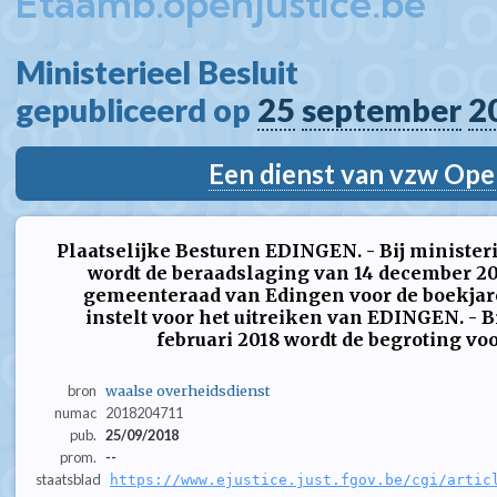
Etaamb.openjustice.be
Ministerieel Besluit  
gepubliceerd op 
25
september
2
Een dienst van vzw Ope
Plaatselijke Besturen EDINGEN. - Bij ministeri
wordt de beraadslaging van 14 december 20
gemeenteraad van Edingen voor de boekjare
instelt voor het uitreiken van EDINGEN. - Bi
februari 2018 wordt de begroting voor
bron
waalse overheidsdienst
numac
2018204711
pub.
25/09/2018
prom.
--
staatsblad
https://www.ejustice.just.fgov.be/cgi/artic