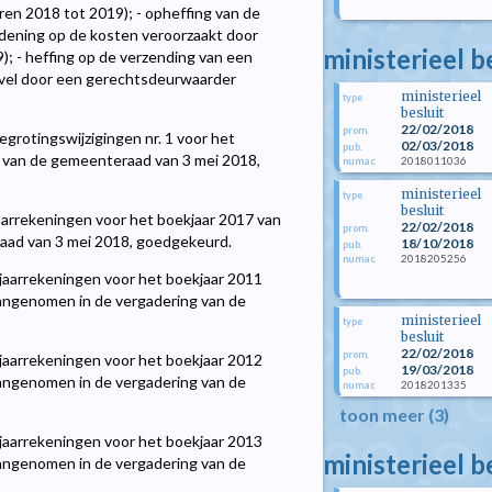
en 2018 tot 2019); - opheffing van de
rdening op de kosten veroorzaakt door
ministerieel b
; - heffing op de verzending van een
evel door een gerechtsdeurwaarder
ministerieel
type
besluit
22/02/2018
prom.
grotingswijzigingen nr. 1 voor het
02/03/2018
pub.
 van de gemeenteraad van 3 mei 2018,
2018011036
numac
ministerieel
type
besluit
arrekeningen voor het boekjaar 2017 van
22/02/2018
prom.
aad van 3 mei 2018, goedgekeurd.
18/10/2018
pub.
2018205256
numac
aarrekeningen voor het boekjaar 2011
 aangenomen in de vergadering van de
ministerieel
type
besluit
22/02/2018
prom.
aarrekeningen voor het boekjaar 2012
19/03/2018
pub.
 aangenomen in de vergadering van de
2018201335
numac
toon meer (3)
aarrekeningen voor het boekjaar 2013
ministerieel b
 aangenomen in de vergadering van de