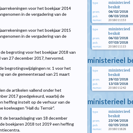
ministerieel
type
besluit
aarrekeningen voor het boekjaar 2014
06/02/2018
prom.
 aangenomen in de vergadering van de
08/03/2018
pub.
2018011153
numac
ministerieel
type
aarrekeningen voor het boekjaar 2015
besluit
 aangenomen in de vergadering van de
06/02/2018
prom.
07/03/2018
pub.
2018011115
numac
de begroting voor het boekjaar 2018 van
d van 27 december 2017, hervormd.
ministerieel b
e begrotingswijzigingen nr. 1 voor het
ministerieel
type
ing van de gemeenteraad van 21 maart
besluit
28/02/2018
prom.
13/03/2018
pub.
2018011242
numac
n de artikelen vallend onder het
mber 2017 goedgekeurd, waarbij de
ministerieel b
heffing instelt op de verhuur van de
he koelwagen "Hall du Terroir".
ministerieel
type
besluit
t de beraadslaging van 18 december
23/04/2018
prom.
de boekjaren 2018 tot 2019 een heffing
02/05/2018
pub.
2018011828
numac
ntiecentra.