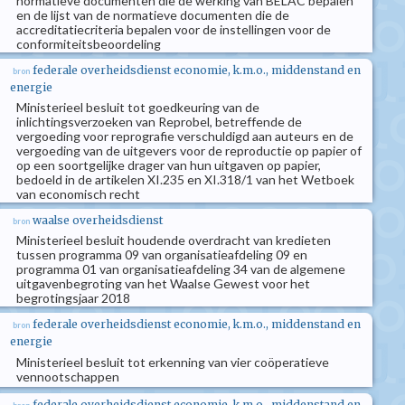
normatieve documenten die de werking van BELAC bepalen
en de lijst van de normatieve documenten die de
accreditatiecriteria bepalen voor de instellingen voor de
conformiteitsbeoordeling
federale overheidsdienst economie, k.m.o., middenstand en
bron
energie
Ministerieel besluit tot goedkeuring van de
inlichtingsverzoeken van Reprobel, betreffende de
vergoeding voor reprografie verschuldigd aan auteurs en de
vergoeding van de uitgevers voor de reproductie op papier of
op een soortgelijke drager van hun uitgaven op papier,
bedoeld in de artikelen XI.235 en XI.318/1 van het Wetboek
van economisch recht
waalse overheidsdienst
bron
Ministerieel besluit houdende overdracht van kredieten
tussen programma 09 van organisatieafdeling 09 en
programma 01 van organisatieafdeling 34 van de algemene
uitgavenbegroting van het Waalse Gewest voor het
begrotingsjaar 2018
federale overheidsdienst economie, k.m.o., middenstand en
bron
energie
Ministerieel besluit tot erkenning van vier coöperatieve
vennootschappen
federale overheidsdienst economie, k.m.o., middenstand en