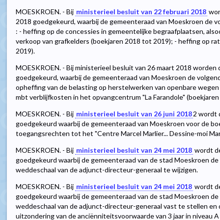
MOESKROEN. - Bij
ministerieel besluit van 22 februari 2018
wor
2018 goedgekeurd, waarbij de gemeenteraad van Moeskroen de vo
: - heffing op de concessies in gemeentelijke begraafplaatsen, als
verkoop van grafkelders (boekjaren 2018 tot 2019); - heffing op ra
2019).
MOESKROEN. - Bij ministerieel besluit van 26 maart 2018 worden 
goedgekeurd, waarbij de gemeenteraad van Moeskroen de volgende 
opheffing van de belasting op herstelwerken van openbare wegen (
mbt verblijfkosten in het opvangcentrum "La Farandole" (boekjaren
MOESKROEN. - Bij
ministerieel besluit van 26 juni 2018
2
wordt d
goedgekeurd waarbij de gemeenteraad van Moeskroen voor de boek
toegangsrechten tot het "Centre Marcel Marlier... Dessine-moi Mart
MOESKROEN. - Bij
ministerieel besluit van 24 mei 2018
wordt de
goedgekeurd waarbij de gemeenteraad van de stad Moeskroen de 
weddeschaal van de adjunct-directeur-generaal te wijzigen.
MOESKROEN. - Bij
ministerieel besluit van 24 mei 2018
wordt de
goedgekeurd waarbij de gemeenteraad van de stad Moeskroen de 
weddeschaal van de adjunct-directeur-generaal vast te stellen en 
uitzondering van de anciënniteitsvoorwaarde van 3 jaar in niveau 