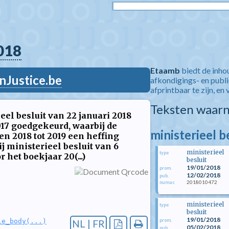
018
Etaamb
biedt de inho
nJustice.be
afkondigings- en publ
afprintbaar te zijn, en 
Teksten waarn
eel besluit van 22 januari 2018
17 goedgekeurd, waarbij de
ministerieel b
n 2018 tot 2019 een heffing
j ministerieel besluit van 6
ministerieel
type
 het boekjaar 20(...)
besluit
19/01/2018
prom.
12/02/2018
pub.
2018010472
numac
ministerieel
type
besluit
19/01/2018
prom.
le_body(...)
NL | FR
05/02/2018
pub.