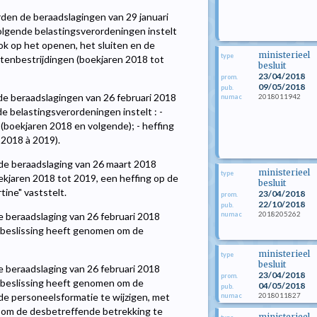
den de beraadslagingen van 29 januari
lgende belastingsverordeningen instelt
ook op het openen, het sluiten en de
ministerieel
type
ttenbestrijdingen (boekjaren 2018 tot
besluit
23/04/2018
prom.
09/05/2018
pub.
de beraadslagingen van 26 februari 2018
2018011942
numac
belastingsverordeningen instelt : -
boekjaren 2018 en volgende); - heffing
 2018 à 2019).
e beraadslaging van 26 maart 2018
ministerieel
type
jaren 2018 tot 2019, een heffing op de
besluit
ine" vaststelt.
23/04/2018
prom.
22/10/2018
pub.
2018205262
numac
 beraadslaging van 26 februari 2018
beslissing heeft genomen om de
ministerieel
type
besluit
 beraadslaging van 26 februari 2018
23/04/2018
prom.
beslissing heeft genomen om de
04/05/2018
pub.
2018011827
de personeelsformatie te wijzigen, met
numac
A om de desbetreffende betrekking te
ministerieel