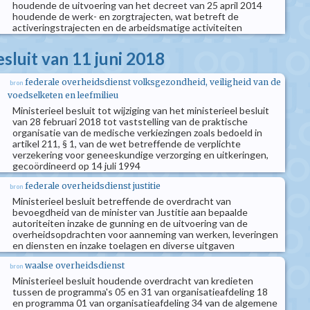
houdende de uitvoering van het decreet van 25 april 2014
houdende de werk- en zorgtrajecten, wat betreft de
activeringstrajecten en de arbeidsmatige activiteiten
esluit van 11 juni 2018
federale overheidsdienst volksgezondheid, veiligheid van de
bron
voedselketen en leefmilieu
Ministerieel besluit tot wijziging van het ministerieel besluit
van 28 februari 2018 tot vaststelling van de praktische
organisatie van de medische verkiezingen zoals bedoeld in
artikel 211, § 1, van de wet betreffende de verplichte
verzekering voor geneeskundige verzorging en uitkeringen,
gecoördineerd op 14 juli 1994
federale overheidsdienst justitie
bron
Ministerieel besluit betreffende de overdracht van
bevoegdheid van de minister van Justitie aan bepaalde
autoriteiten inzake de gunning en de uitvoering van de
overheidsopdrachten voor aanneming van werken, leveringen
en diensten en inzake toelagen en diverse uitgaven
waalse overheidsdienst
bron
Ministerieel besluit houdende overdracht van kredieten
tussen de programma's 05 en 31 van organisatieafdeling 18
en programma 01 van organisatieafdeling 34 van de algemene