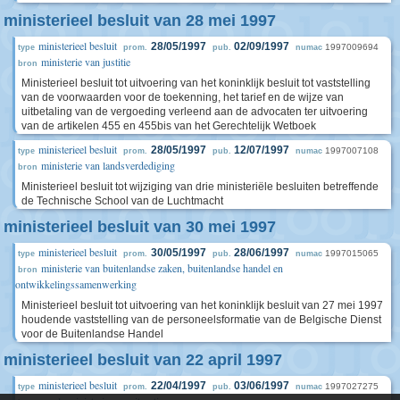
ministerieel besluit van 28 mei 1997
ministerieel besluit
28/05/1997
02/09/1997
1997009694
type
prom.
pub.
numac
ministerie van justitie
bron
Ministerieel besluit tot uitvoering van het koninklijk besluit tot vaststelling
van de voorwaarden voor de toekenning, het tarief en de wijze van
uitbetaling van de vergoeding verleend aan de advocaten ter uitvoering
van de artikelen 455 en 455bis van het Gerechtelijk Wetboek
ministerieel besluit
28/05/1997
12/07/1997
1997007108
type
prom.
pub.
numac
ministerie van landsverdediging
bron
Ministerieel besluit tot wijziging van drie ministeriële besluiten betreffende
de Technische School van de Luchtmacht
ministerieel besluit van 30 mei 1997
ministerieel besluit
30/05/1997
28/06/1997
1997015065
type
prom.
pub.
numac
ministerie van buitenlandse zaken, buitenlandse handel en
bron
ontwikkelingssamenwerking
Ministerieel besluit tot uitvoering van het koninklijk besluit van 27 mei 1997
houdende vaststelling van de personeelsformatie van de Belgische Dienst
voor de Buitenlandse Handel
ministerieel besluit van 22 april 1997
ministerieel besluit
22/04/1997
03/06/1997
1997027275
type
prom.
pub.
numac