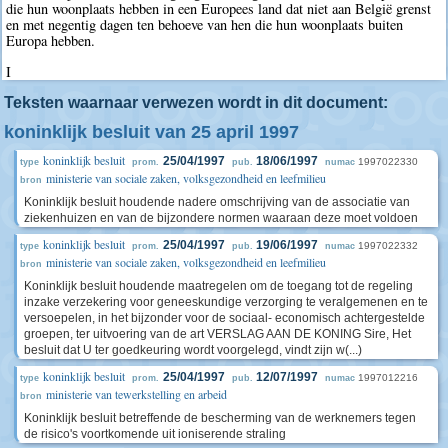
die hun woonplaats hebben in een Europees land dat niet aan België grenst
en met negentig dagen ten behoeve van hen die hun woonplaats buiten
Europa hebben.
I
Teksten waarnaar verwezen wordt in dit document:
koninklijk besluit van 25 april 1997
koninklijk besluit
25/04/1997
18/06/1997
1997022330
type
prom.
pub.
numac
ministerie van sociale zaken, volksgezondheid en leefmilieu
bron
Koninklijk besluit houdende nadere omschrijving van de associatie van
ziekenhuizen en van de bijzondere normen waaraan deze moet voldoen
koninklijk besluit
25/04/1997
19/06/1997
1997022332
type
prom.
pub.
numac
ministerie van sociale zaken, volksgezondheid en leefmilieu
bron
Koninklijk besluit houdende maatregelen om de toegang tot de regeling
inzake verzekering voor geneeskundige verzorging te veralgemenen en te
versoepelen, in het bijzonder voor de sociaal- economisch achtergestelde
groepen, ter uitvoering van de art VERSLAG AAN DE KONING Sire, Het
besluit dat U ter goedkeuring wordt voorgelegd, vindt zijn w(...)
koninklijk besluit
25/04/1997
12/07/1997
1997012216
type
prom.
pub.
numac
ministerie van tewerkstelling en arbeid
bron
Koninklijk besluit betreffende de bescherming van de werknemers tegen
de risico's voortkomende uit ioniserende straling