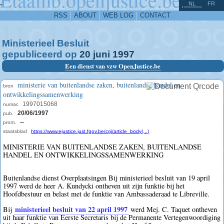
^
-
NL
FR
RSS
ABOUT
WEB LOG
CONTACT
Ministerieel Besluit
gepubliceerd op
20
juni
1997
Een dienst van vzw OpenJustice.be
ministerie van buitenlandse zaken, buitenlandse handel en
bron
ontwikkelingssamenwerking
1997015068
numac
20/06/1997
pub.
--
prom.
staatsblad
https://www.ejustice.just.fgov.be/cgi/article_body(...)
MINISTERIE VAN BUITENLANDSE ZAKEN, BUITENLANDSE
HANDEL EN ONTWIKKELINGSSAMENWERKING
Buitenlandse dienst Overplaatsingen Bij ministerieel besluit van 19 april
1997 werd de heer A. Kundycki ontheven uit zijn funktie bij het
Hoofdbestuur en belast met de funktie van Ambassaderaad te Libreville.
ministerieel besluit van 22 april 1997
Bij
werd Mej. C. Taquet ontheven
uit haar funktie van Eerste Secretaris bij de Permanente Vertegenwoordiging