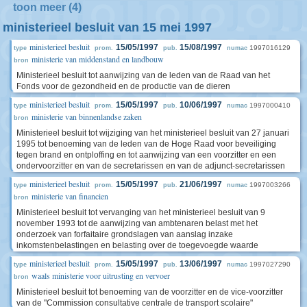
toon meer (4)
ministerieel besluit van 15 mei 1997
ministerieel besluit
15/05/1997
15/08/1997
1997016129
type
prom.
pub.
numac
ministerie van middenstand en landbouw
bron
Ministerieel besluit tot aanwijzing van de leden van de Raad van het
Fonds voor de gezondheid en de productie van de dieren
ministerieel besluit
15/05/1997
10/06/1997
1997000410
type
prom.
pub.
numac
ministerie van binnenlandse zaken
bron
Ministerieel besluit tot wijziging van het ministerieel besluit van 27 januari
1995 tot benoeming van de leden van de Hoge Raad voor beveiliging
tegen brand en ontploffing en tot aanwijzing van een voorzitter en een
ondervoorzitter en van de secretarissen en van de adjunct-secretarissen
ministerieel besluit
15/05/1997
21/06/1997
1997003266
type
prom.
pub.
numac
ministerie van financien
bron
Ministerieel besluit tot vervanging van het ministerieel besluit van 9
november 1993 tot de aanwijzing van ambtenaren belast met het
onderzoek van forfaitaire grondslagen van aanslag inzake
inkomstenbelastingen en belasting over de toegevoegde waarde
ministerieel besluit
15/05/1997
13/06/1997
1997027290
type
prom.
pub.
numac
waals ministerie voor uitrusting en vervoer
bron
Ministerieel besluit tot benoeming van de voorzitter en de vice-voorzitter
van de "Commission consultative centrale de transport scolaire"