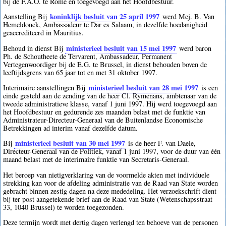
bij de F.A.O. te Rome en toegevoegd aan het Hoofdbestuur.
koninklijk besluit van 25 april 1997
Aanstelling Bij
werd Mej. B. Van
Hemeldonck, Ambassadeur te Dar es Salaam, in dezelfde hoedanigheid
geaccrediteerd in Mauritius.
ministerieel besluit van 15 mei 1997
Behoud in dienst Bij
werd baron
Ph. de Schoutheete de Tervarent, Ambassadeur, Permanent
Vertegenwoordiger bij de E.G. te Brussel, in dienst behouden boven de
leeftijdsgrens van 65 jaar tot en met 31 oktober 1997.
ministerieel besluit van 28 mei 1997
Interimaire aanstellingen Bij
is een
einde gesteld aan de zending van de heer Cl. Rymenans, ambtenaar van de
tweede administratieve klasse, vanaf 1 juni 1997. Hij werd toegevoegd aan
het Hoofdbestuur en gedurende zes maanden belast met de funktie van
Administrateur-Directeur-Generaal van de Buitenlandse Economische
Betrekkingen ad interim vanaf dezelfde datum.
ministerieel besluit van 30 mei 1997
Bij
is de heer F. van Daele,
Directeur-Generaal van de Politiek, vanaf 1 juni 1997, voor de duur van één
maand belast met de interimaire funktie van Secretaris-Generaal.
Het beroep van nietigverklaring van de voormelde akten met individuele
strekking kan voor de afdeling administratie van de Raad van State worden
gebracht binnen zestig dagen na deze mededeling. Het verzoekschrift dient
bij ter post aangetekende brief aan de Raad van State (Wetenschapsstraat
33, 1040 Brussel) te worden toegezonden.
Deze termijn wordt met dertig dagen verlengd ten behoeve van de personen