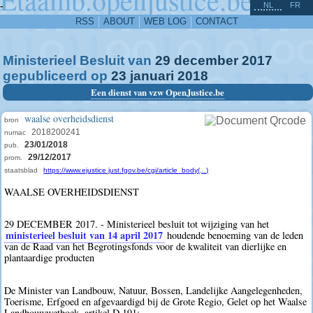
^
-
NL
FR
RSS
ABOUT
WEB LOG
CONTACT
Ministerieel Besluit van
29
december
2017
gepubliceerd op
23
januari
2018
Een dienst van vzw OpenJustice.be
waalse overheidsdienst
bron
2018200241
numac
23/01/2018
pub.
29/12/2017
prom.
staatsblad
https://www.ejustice.just.fgov.be/cgi/article_body(...)
WAALSE OVERHEIDSDIENST
29 DECEMBER 2017. - Ministerieel besluit tot wijziging van het
ministerieel besluit van 14 april 2017
houdende benoeming van de leden
van de Raad van het Begrotingsfonds voor de kwaliteit van dierlijke en
plantaardige producten
De Minister van Landbouw, Natuur, Bossen, Landelijke Aangelegenheden,
Toerisme, Erfgoed en afgevaardigd bij de Grote Regio, Gelet op het Waalse
Landbouwwetboek, artikel D.191;