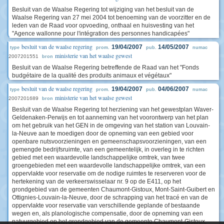
Besluit van de Waalse Regering tot wijziging van het besluit van de
Waalse Regering van 27 mei 2004 tot benoeming van de voorzitter en de
leden van de Raad voor opvoeding, onthaal en huisvesting van het
"Agence wallonne pour l'intégration des personnes handicapées"
besluit van de waalse regering
19/04/2007
14/05/2007
type
prom.
pub.
numac
ministerie van het waalse gewest
2007201551
bron
Besluit van de Waalse Regering betreffende de Raad van het "Fonds
budgétaire de la qualité des produits animaux et végétaux"
besluit van de waalse regering
19/04/2007
04/06/2007
type
prom.
pub.
numac
ministerie van het waalse gewest
2007201689
bron
Besluit van de Waalse Regering tot herziening van het gewestplan Waver-
Geldenaken-Perwijs en tot aanneming van het voorontwerp van het plan
om het gebruik van het GEN in de omgeving van het station van Louvain-
la-Neuve aan te moedigen door de opneming van een gebied voor
openbare nutsvoorzieningen en gemeenschapsvoorzieningen, van een
gemengde bedrijfsruimte, van een gemeentelijk, in overleg in te richten
gebied met een waardevolle landschappelijke omtrek, van twee
groengebieden met een waardevolle landschappelijke omtrek, van een
oppervlakte voor reservatie om de nodige ruimtes te reserveren voor de
hertekening van de verkeerswisselaar nr. 9 op de E411, op het
grondgebied van de gemeenten Chaumont-Gistoux, Mont-Saint-Guibert en
Ottignies-Louvain-la-Neuve, door de schrapping van het tracé en van de
oppervlakte voor reservatie van verschillende geplande of bestaande
wegen en, als planologische compensatie, door de opneming van een
natuurgebied op het grondgebied van de gemeente Chaumont-Gistoux,