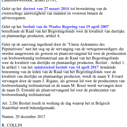
decreet van 27 maart 2014
Gelet op het
tot bevordering van de
evenwichtige aanwezigheid van mannen en vrouwen binnen de
adviesorganen;
besluit van de Waalse Regering van 19 april 2007
Gelet op het
betreffende de Raad van het Begrotingsfonds voor de kwaliteit van dierlijke
en plantaardige producten, artikel 4;
Gelet op de aanvraag ingediend door de "Union Ardennaise des
Pépiniéristes" met het oog op de vervanging van de vertegenwoordigers die
worden aangewezen als gewoon en plaatsvervangend lid voor de producenten
van bosbouwkundig teeltmateriaal aan de Raad van het Begrotingsfonds
voor de kwaliteit van dierlijke en plantaardige producten, Besluit : Artkel 1.
ministerieel besluit van 14 april 2017
In artikel 1 van het
houdende
benoeming van de leden van de Raad van het Begrotingsfonds voor de
kwaliteit van dierlijke en plantaardige producten, wordt de naam Y. Evrard
vervangen door de naam J. Rigaux, als gewoon lid voor de producenten van
bosbouwkundig teeltmateriaal en de naam M. Roset wordt vervangen door
de naam D. Ernould als plaatsvervangend lid voor de producenten van
bosbouwkundig teeltmateriaal.
Art. 2.Dit Besluit treedt in werking de dag waarop het in Belgisch
Staatsblad wordt bekendgemaakt.
Namen, 29 december 2017.
R. COLLIN