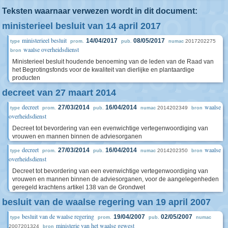
Teksten waarnaar verwezen wordt in dit document:
ministerieel besluit van 14 april 2017
ministerieel besluit
14/04/2017
08/05/2017
2017202275
type
prom.
pub.
numac
waalse overheidsdienst
bron
Ministerieel besluit houdende benoeming van de leden van de Raad van
het Begrotingsfonds voor de kwaliteit van dierlijke en plantaardige
producten
decreet van 27 maart 2014
decreet
waalse
27/03/2014
16/04/2014
2014202349
type
prom.
pub.
numac
bron
overheidsdienst
Decreet tot bevordering van een evenwichtige vertegenwoordiging van
vrouwen en mannen binnen de adviesorganen
decreet
waalse
27/03/2014
16/04/2014
2014202350
type
prom.
pub.
numac
bron
overheidsdienst
Decreet tot bevordering van een evenwichtige vertegenwoordiging van
vrouwen en mannen binnen de adviesorganen, voor de aangelegenheden
geregeld krachtens artikel 138 van de Grondwet
besluit van de waalse regering van 19 april 2007
besluit van de waalse regering
19/04/2007
02/05/2007
type
prom.
pub.
numac
ministerie van het waalse gewest
2007201324
bron