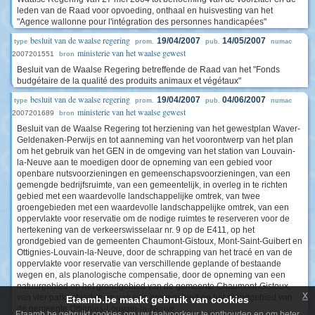
leden van de Raad voor opvoeding, onthaal en huisvesting van het
"Agence wallonne pour l'intégration des personnes handicapées"
besluit van de waalse regering
19/04/2007
14/05/2007
type
prom.
pub.
numac
ministerie van het waalse gewest
2007201551
bron
Besluit van de Waalse Regering betreffende de Raad van het "Fonds
budgétaire de la qualité des produits animaux et végétaux"
besluit van de waalse regering
19/04/2007
04/06/2007
type
prom.
pub.
numac
ministerie van het waalse gewest
2007201689
bron
Besluit van de Waalse Regering tot herziening van het gewestplan Waver-
Geldenaken-Perwijs en tot aanneming van het voorontwerp van het plan
om het gebruik van het GEN in de omgeving van het station van Louvain-
la-Neuve aan te moedigen door de opneming van een gebied voor
openbare nutsvoorzieningen en gemeenschapsvoorzieningen, van een
gemengde bedrijfsruimte, van een gemeentelijk, in overleg in te richten
gebied met een waardevolle landschappelijke omtrek, van twee
groengebieden met een waardevolle landschappelijke omtrek, van een
oppervlakte voor reservatie om de nodige ruimtes te reserveren voor de
hertekening van de verkeerswisselaar nr. 9 op de E411, op het
grondgebied van de gemeenten Chaumont-Gistoux, Mont-Saint-Guibert en
Ottignies-Louvain-la-Neuve, door de schrapping van het tracé en van de
oppervlakte voor reservatie van verschillende geplande of bestaande
wegen en, als planologische compensatie, door de opneming van een
natuurgebied op het grondgebied van de gemeente Chaumont-Gistoux,
x
van vier parkgebieden en van een groengebied op het grondgebied van
Etaamb.be maakt gebruik van cookies
de gemeente Ottignies-Louvain-la-Neuve
Etaamb.be gebruikt cookies om uw taalvoorkeur te onthouden en om beter