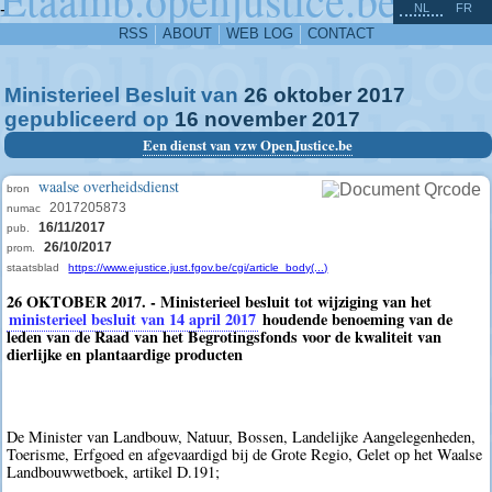
^
-
NL
FR
RSS
ABOUT
WEB LOG
CONTACT
Ministerieel Besluit van
26
oktober
2017
gepubliceerd op
16
november
2017
Een dienst van vzw OpenJustice.be
waalse overheidsdienst
bron
2017205873
numac
16/11/2017
pub.
26/10/2017
prom.
staatsblad
https://www.ejustice.just.fgov.be/cgi/article_body(...)
26 OKTOBER 2017. - Ministerieel besluit tot wijziging van het
ministerieel besluit van 14 april 2017
houdende benoeming van de
leden van de Raad van het Begrotingsfonds voor de kwaliteit van
dierlijke en plantaardige producten
De Minister van Landbouw, Natuur, Bossen, Landelijke Aangelegenheden,
Toerisme, Erfgoed en afgevaardigd bij de Grote Regio, Gelet op het Waalse
Landbouwwetboek, artikel D.191;