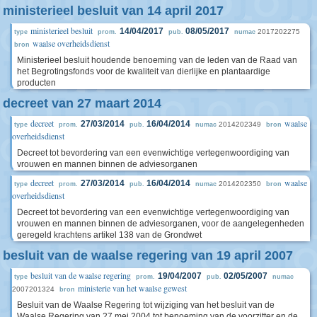
ministerieel besluit van 14 april 2017
ministerieel besluit
14/04/2017
08/05/2017
2017202275
type
prom.
pub.
numac
waalse overheidsdienst
bron
Ministerieel besluit houdende benoeming van de leden van de Raad van
het Begrotingsfonds voor de kwaliteit van dierlijke en plantaardige
producten
decreet van 27 maart 2014
decreet
waalse
27/03/2014
16/04/2014
2014202349
type
prom.
pub.
numac
bron
overheidsdienst
Decreet tot bevordering van een evenwichtige vertegenwoordiging van
vrouwen en mannen binnen de adviesorganen
decreet
waalse
27/03/2014
16/04/2014
2014202350
type
prom.
pub.
numac
bron
overheidsdienst
Decreet tot bevordering van een evenwichtige vertegenwoordiging van
vrouwen en mannen binnen de adviesorganen, voor de aangelegenheden
geregeld krachtens artikel 138 van de Grondwet
besluit van de waalse regering van 19 april 2007
besluit van de waalse regering
19/04/2007
02/05/2007
type
prom.
pub.
numac
ministerie van het waalse gewest
2007201324
bron
Besluit van de Waalse Regering tot wijziging van het besluit van de
Waalse Regering van 27 mei 2004 tot benoeming van de voorzitter en de