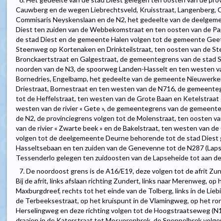
Cauwberg en de wegen Liebrechtsveld, Kruisstraat, Langenberg, Ci
Commisaris Neyskenslaan en de N2, het gedeelte van de deelge
Diest ten zuiden van de Webbekomstraat en ten oosten van de P
de stad Diest en de gemeente Halen volgen tot de gemeente Gee
Steenweg op Kortenaken en Drinkteilstraat, ten oosten van de Ste
Bronckaertstraat en Galgestraat, de gemeentegrens van de stad Si
noorden van de N3, de spoorweg Landen-Hasselt en ten westen v
Bornedries, Engelbamp, het gedeelte van de gemeente Nieuwerker
Driestraat, Bornestraat en ten westen van de N716, de gemeent
tot de Heffelstraat, ten westen van de Grote Baan en Ketelstraat 
westen van de rivier « Gete », de gemeentegrens van de gemeente
de N2, de provinciegrens volgen tot de Molenstraat, ten oosten 
van de rivier « Zwarte beek » en de Bakelstraat, ten westen van d
volgen tot de deelgemeente Deurne behorende tot de stad Diest
Hasseltsebaan en ten zuiden van de Genevenne tot de N287 (Laps
Tessenderlo gelegen ten zuidoosten van de Lapseheide tot aan de 
7. De noordoost grens is de A16/E19, deze volgen tot de afrit Zund
Bij de afrit, links afslaan richting Zundert, links naar Merenweg, op 
Maxburgdreef, rechts tot het einde van de Tolberg, links in de Liebi
de Terbeeksestraat, op het kruispunt in de Vlamingweg, op het ron
Herselingweg en deze richting volgen tot de Hoogstraatseweg (N144
draaien in de Katerstraat tot Mosvorenbrek, de Sneppelbrek vol