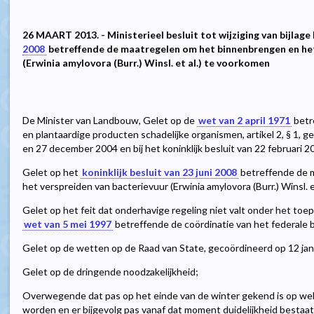
26 MAART 2013. - Ministerieel besluit tot wijziging van bijlage 
2008
betreffende de maatregelen om het binnenbrengen en het
(Erwinia amylovora (Burr.) Winsl. et al.) te voorkomen
De Minister van Landbouw, Gelet op de
wet van 2 april 1971
betr
en plantaardige producten schadelijke organismen, artikel 2, § 1, g
en 27 december 2004 en bij het koninklijk besluit van 22 februari 2
Gelet op het
koninklijk besluit van 23 juni 2008
betreffende de 
het verspreiden van bacterievuur (Erwinia amylovora (Burr.) Winsl. et
Gelet op het feit dat onderhavige regeling niet valt onder het toe
wet van 5 mei 1997
betreffende de coördinatie van het federale 
Gelet op de wetten op de Raad van State, gecoördineerd op 12 januar
Gelet op de dringende noodzakelijkheid;
Overwegende dat pas op het einde van de winter gekend is op wel
worden en er bijgevolg pas vanaf dat moment duidelijkheid bestaa