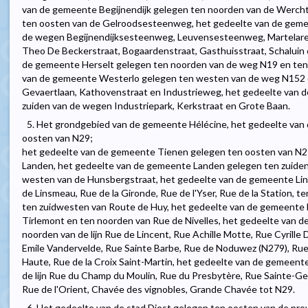
van de gemeente Begijnendijk gelegen ten noorden van de Wercht
ten oosten van de Gelroodsesteenweg, het gedeelte van de geme
de wegen Begijnendijksesteenweg, Leuvensesteenweg, Martelare
Theo De Beckerstraat, Bogaardenstraat, Gasthuisstraat, Schaluin
de gemeente Herselt gelegen ten noorden van de weg N19 en ten
van de gemeente Westerlo gelegen ten westen van de weg N152 
Gevaertlaan, Kathovenstraat en Industrieweg, het gedeelte van 
zuiden van de wegen Industriepark, Kerkstraat en Grote Baan.
5. Het grondgebied van de gemeente Hélécine, het gedeelte va
oosten van N29;
het gedeelte van de gemeente Tienen gelegen ten oosten van N29 
Landen, het gedeelte van de gemeente Landen gelegen ten zuiden
westen van de Hunsbergstraat, het gedeelte van de gemeente Linc
de Linsmeau, Rue de la Gironde, Rue de l'Yser, Rue de la Station, 
ten zuidwesten van Route de Huy, het gedeelte van de gemeente
Tirlemont en ten noorden van Rue de Nivelles, het gedeelte van
noorden van de lijn Rue de Lincent, Rue Achille Motte, Rue Cyrille
Emile Vandervelde, Rue Sainte Barbe, Rue de Noduwez (N279), Rue
Haute, Rue de la Croix Saint-Martin, het gedeelte van de gemeen
de lijn Rue du Champ du Moulin, Rue du Presbytère, Rue Sainte-G
Rue de l'Orient, Chavée des vignobles, Grande Chavée tot N29.
6. Het gedeelte van de stad Diest gelegen ten oosten van de pro