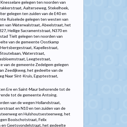
 Knesselare gelegen ten noorden van
rakkerstraat, Aalterseweg, Stekelhoek,
ter gelegen ten zuiden van de E40 en
ente Ruiselede gelegen ten westen van
den van Waterwalstraat, Abeelstraat, het
27, Heilige Sacramentstraat, N370 en
 stad Tielt gelegen ten noorden van
edeelte van de gemeente Oostkamp
 Hertsbergestraat, Kapellestraat,
 Stoutebaan, Waterstraat,
lasbloemstraat, Leegtestraat,
elte van de gemeente Zedelgem gelegen
an Zeedijkweg, het gedeelte van de
 Naar Sint-Kruis, Egyptestraat,
en Ere en Saint-Maur behorende tot de
rende tot de gemeente Antoing.
orden van de wegen Hollandstraat,
oorstraat en N10 en ten zuiden van de
esteenweg en Hulshoutsesteenweg, het
en Booischotstraat, Felix
an en Geetsvondelstraat, het gedeelte