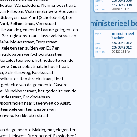
23/06/2008
prom.
11/07/2008
lekouter, Wanzeledorp, Nonnenbosstraat,
pub.
2008018171
numac
 van Billegem, Watermolenweg, Boeygem,
tbergen naar Aard (Schellebelle), het
ministerieel b
rd, Bellamstraat, Veerstraat,
elte van de gemeente Laarne gelegen ten
ministerieel
type
, Portugiezenstraat, Husseveldstraat en
besluit
eire, Molenstraat, Dorpstraat,
15/03/2012
prom.
23/03/2012
i gelegen ten zuiden van E17 en
pub.
2012018146
numac
 zuidoosten van Schoorstraat en
erzelesteenweg, het gedeelte van de
g, Gijzenzelestraat, Schoolstraat,
r, Schellartweg, Beekstraat,
selkouter, Roosbroekstraat, Heet,
 gedeelte van de gemeente Gavere
at, Munckbosstraat, het gedeelte van de
indestraat, Provinciebaan,
poortmolen naar Steenweg op Aalst,
utem gelegen ten westen van
enweg, Kerkkouterstraat,
 van de gemeente Maldegem gelegen ten
weg, Heirweg, Brezendreef, Passiedreef,