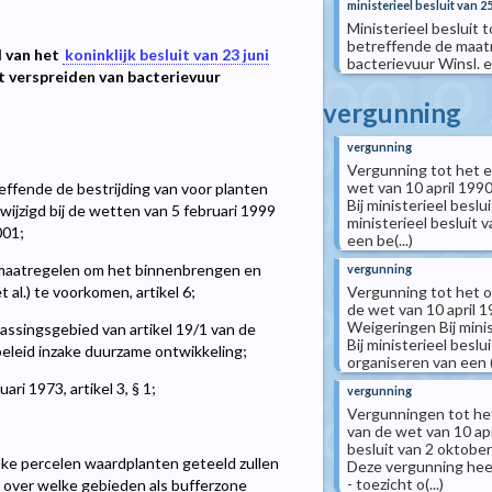
ministerieel besluit van 2
Ministerieel besluit t
betreffende de maat
I van het
koninklijk besluit van 23 juni
bacterievuur Winsl. e
 verspreiden van bacterievuur
vergunning
vergunning
Vergunning tot het 
wet van 10 april 1990
effende de bestrijding van voor planten
Bij ministerieel besl
ewijzigd bij de wetten van 5 februari 1999
ministerieel besluit
001;
een be(...)
maatregelen om het binnenbrengen en
vergunning
Vergunning tot het o
 al.) te voorkomen, artikel 6;
de wet van 10 april 19
Weigeringen Bij mini
passingsgebied van artikel 19/1 van de
Bij ministerieel besl
beleid inzake duurzame ontwikkeling;
organiseren van een (.
i 1973, artikel 3, § 1;
vergunning
Vergunningen tot het
van de wet van 10 apr
besluit van 2 oktobe
ke percelen waardplanten geteeld zullen
Deze vergunning heef
- toezicht o(...)
t over welke gebieden als bufferzone