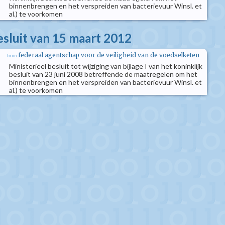
binnenbrengen en het verspreiden van bacterievuur Winsl. et
al.) te voorkomen
esluit van 15 maart 2012
federaal agentschap voor de veiligheid van de voedselketen
bron
Ministerieel besluit tot wijziging van bijlage I van het koninklijk
besluit van 23 juni 2008 betreffende de maatregelen om het
binnenbrengen en het verspreiden van bacterievuur Winsl. et
al.) te voorkomen