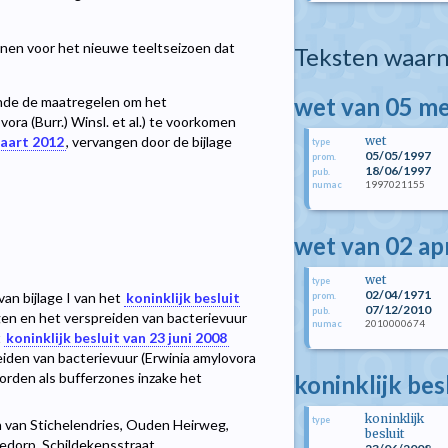
nen voor het nieuwe teeltseizoen dat
Teksten waarn
wet van 05 me
nde de maatregelen om het
ra (Burr.) Winsl. et al.) te voorkomen
wet
maart 2012
, vervangen door de bijlage
type
05/05/1997
prom.
18/06/1997
pub.
1997021155
numac
wet van 02 ap
wet
type
02/04/1971
 van bijlage I van het
koninklijk besluit
prom.
07/12/2010
pub.
n en het verspreiden van bacterievuur
2010000674
numac
t
koninklijk besluit van 23 juni 2008
den van bacterievuur (Erwinia amylovora
worden als bufferzones inzake het
koninklijk bes
koninklijk
type
 van Stichelendries, Ouden Heirweg,
besluit
dorp, Schildekensstraat,