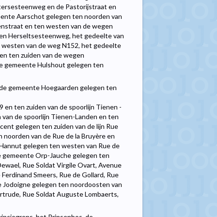
ersesteenweg en de Pastorijstraat en
ente Aarschot gelegen ten noorden van
nstraat en ten westen van de wegen
 en Herseltsesteenweg, het gedeelte van
 westen van de weg N152, het gedeelte
en ten zuiden van de wegen
de gemeente Hulshout gelegen ten
n de gemeente Hoegaarden gelegen ten
en ten zuiden van de spoorlijn Tienen -
 van de spoorlijn Tienen-Landen en ten
ent gelegen ten zuiden van de lijn Rue
ten noorden van de Rue de la Bruyère en
 Hannut gelegen ten westen van Rue de
 de gemeente Orp-Jauche gelegen ten
 Dewael, Rue Soldat Virgile Ovart, Avenue
 Ferdinand Smeers, Rue de Gollard, Rue
te Jodoigne gelegen ten noordoosten van
ertrude, Rue Soldat Auguste Lombaerts,
vinciegrens, het Prinsenbos, de