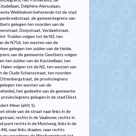
tadellaan, Delphine Alenuslaan,
meente Webbekom behorende tot de stad
apenbroekstraat, de gemeentegrens van
tbets gelegen ten noorden van de
enstraat, Dorpstraat, Verdaelstraat,
nt-Truiden volgen tot de N3, ten
an de N716, ten westen van de
ken gelegen ten zuiden van de Heide,
egrens van de gemeente Geetbets volgen
en ten zuiden van de Kasteellaan, ten
 Halen volgen tot de N2, ten westen van
van de Oude Schansstraat, ten noorden
e Ottenbergstraat, de provinciegrens
 gelegen ten westen van de
eheide), het gedeelte van de gemeente
provinciegrens gelegen in de stad Diest.
ert-Meer (afrit 1).
het einde van de straat naar links in de
gstraat, rechts in de Vaalmoer, rechts in
d punt rechts in de Muntweg, links in de
), naar links draaien, naar rechts
gen en vervolgens de Weehagenbeek tot