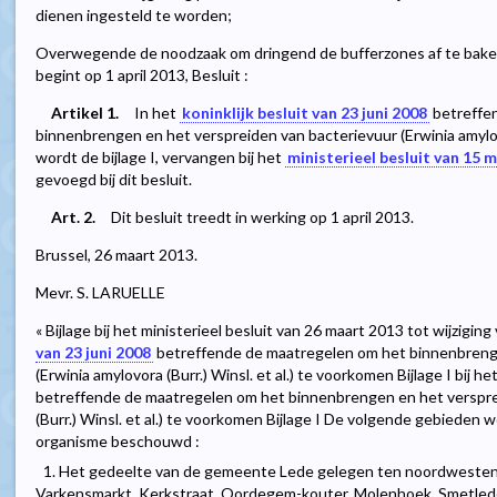
dienen ingesteld te worden;
Overwegende de noodzaak om dringend de bufferzones af te bake
begint op 1 april 2013, Besluit :
Artikel 1.
In het
koninklijk besluit van 23 juni 2008
betreffe
binnenbrengen en het verspreiden van bacterievuur (Erwinia amylovo
wordt de bijlage I, vervangen bij het
ministerieel besluit van 15 
gevoegd bij dit besluit.
Art. 2.
Dit besluit treedt in werking op 1 april 2013.
Brussel, 26 maart 2013.
Mevr. S. LARUELLE
« Bijlage bij het ministerieel besluit van 26 maart 2013 tot wijziging
van 23 juni 2008
betreffende de maatregelen om het binnenbrenge
(Erwinia amylovora (Burr.) Winsl. et al.) te voorkomen Bijlage I bij he
betreffende de maatregelen om het binnenbrengen en het versprei
(Burr.) Winsl. et al.) te voorkomen Bijlage I De volgende gebieden 
organisme beschouwd :
1. Het gedeelte van de gemeente Lede gelegen ten noordwesten
Varkensmarkt, Kerkstraat, Oordegem-kouter, Molenhoek, Smetlede