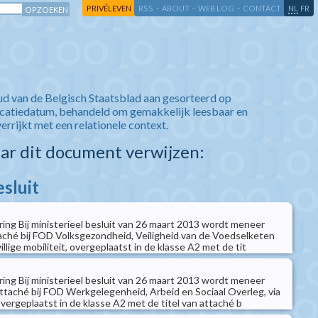
-
-
-
-
PRIVÉLEVEN
RSS
ABOUT
WEB LOG
CONTACT
NL
FR
ud van de Belgisch Staatsblad aan gesorteerd op
icatiedatum, behandeld om gemakkelijk leesbaar en
verrijkt met een relationele context.
aar dit document verwijzen:
esluit
ring Bij ministerieel besluit van 26 maart 2013 wordt meneer
aché bij FOD Volksgezondheid, Veiligheid van de Voedselketen
jwillige mobiliteit, overgeplaatst in de klasse A2 met de tit
ring Bij ministerieel besluit van 26 maart 2013 wordt meneer
attaché bij FOD Werkgelegenheid, Arbeid en Sociaal Overleg, via
, overgeplaatst in de klasse A2 met de titel van attaché b