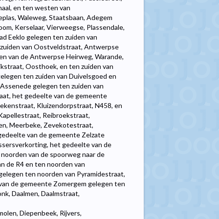
aal, en ten westen van
ieplas, Waleweg, Staatsbaan, Adegem
om, Kerselaar, Vierweegse, Plassendale,
tad Eeklo gelegen ten zuiden van
 zuiden van Oostveldstraat, Antwerpse
den van de Antwerpse Heirweg, Warande,
jkstraat, Oosthoek, en ten zuiden van
legen ten zuiden van Duivelsgoed en
 Assenede gelegen ten zuiden van
traat, het gedeelte van de gemeente
kenstraat, Kluizendorpstraat, N458, en
apellestraat, Reibroekstraat,
en, Meerbeke, Zevekotestraat,
 gedeelte van de gemeente Zelzate
ssersverkorting, het gedeelte van de
noorden van de spoorweg naar de
an de R4 en ten noorden van
elegen ten noorden van Pyramidestraat,
te van de gemeente Zomergem gelegen ten
nk, Daalmen, Daalmstraat,
molen, Diepenbeek, Rijvers,