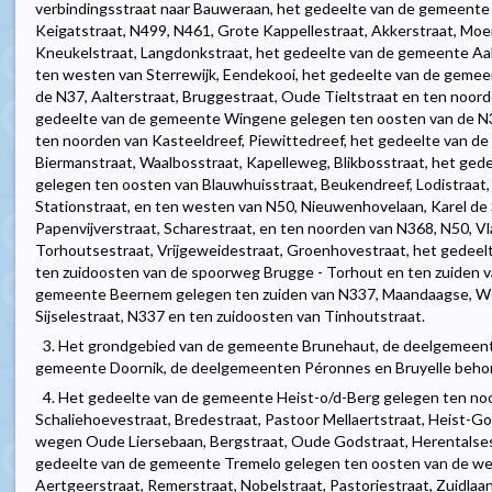
verbindingsstraat naar Bauweraan, het gedeelte van de gemeente
Keigatstraat, N499, N461, Grote Kappellestraat, Akkerstraat, Moe
Kneukelstraat, Langdonkstraat, het gedeelte van de gemeente Aal
ten westen van Sterrewijk, Eendekooi, het gedeelte van de geme
de N37, Aalterstraat, Bruggestraat, Oude Tieltstraat en ten noor
gedeelte van de gemeente Wingene gelegen ten oosten van de N3
ten noorden van Kasteeldreef, Piewittedreef, het gedeelte van de
Biermanstraat, Waalbosstraat, Kapelleweg, Blikbosstraat, het g
gelegen ten oosten van Blauwhuisstraat, Beukendreef, Lodistraat,
Stationstraat, en ten westen van N50, Nieuwenhovelaan, Karel de
Papenvijverstraat, Scharestraat, en ten noorden van N368, N50, V
Torhoutsestraat, Vrijgeweidestraat, Groenhovestraat, het gede
ten zuidoosten van de spoorweg Brugge - Torhout en ten zuiden v
gemeente Beernem gelegen ten zuiden van N337, Maandaagse, Weg
Sijselestraat, N337 en ten zuidoosten van Tinhoutstraat.
3. Het grondgebied van de gemeente Brunehaut, de deelgemeent
gemeente Doornik, de deelgemeenten Péronnes en Bruyelle beho
4. Het gedeelte van de gemeente Heist-o/d-Berg gelegen ten no
Schaliehoevestraat, Bredestraat, Pastoor Mellaertstraat, Heist-G
wegen Oude Liersebaan, Bergstraat, Oude Godstraat, Herentals
gedeelte van de gemeente Tremelo gelegen ten oosten van de weg
Aertgeerstraat, Remerstraat, Nobelstraat, Pastoriestraat, Zuidla