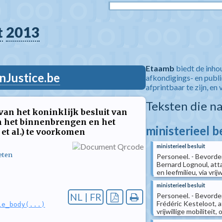
t
2013
Etaamb
biedt de inho
nJustice.be
afkondigings- en publ
afprintbaar te zijn, en 
Teksten die n
I van het koninklijk besluit van
m het binnenbrengen en het
ministerieel b
et al.) te voorkomen
ministerieel besluit
eten
Personeel. - Bevorde
Bernard Lognoul, att
en leefmilieu, via vri
ministerieel besluit
Personeel. - Bevorde
NL | FR
Frédéric Kesteloot, 
le_body(...)
vrijwillige mobiliteit