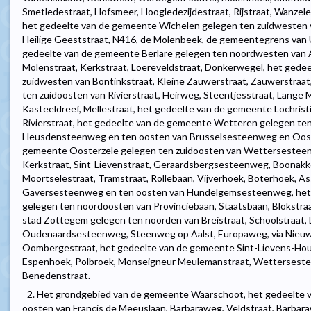
Smetledestraat, Hofsmeer, Hoogledezijdestraat, Rijstraat, Wanze
het gedeelte van de gemeente Wichelen gelegen ten zuidwesten
Heilige Geeststraat, N416, de Molenbeek, de gemeentegrens van Ui
gedeelte van de gemeente Berlare gelegen ten noordwesten van Aa
Molenstraat, Kerkstraat, Loereveldstraat, Donkerwegel, het gede
zuidwesten van Bontinkstraat, Kleine Zauwerstraat, Zauwerstraat
ten zuidoosten van Rivierstraat, Heirweg, Steentjesstraat, Lange M
Kasteeldreef, Mellestraat, het gedeelte van de gemeente Lochrist
Rivierstraat, het gedeelte van de gemeente Wetteren gelegen ten
Heusdensteenweg en ten oosten van Brusselsesteenweg en Oost
gemeente Oosterzele gelegen ten zuidoosten van Wettersesteenwe
Kerkstraat, Sint-Lievenstraat, Geraardsbergsesteenweg, Boonakke
Moortselestraat, Tramstraat, Rollebaan, Vijverhoek, Boterhoek, As
Gaversesteenweg en ten oosten van Hundelgemsesteenweg, het
gelegen ten noordoosten van Provinciebaan, Staatsbaan, Blokstra
stad Zottegem gelegen ten noorden van Breistraat, Schoolstraat, L
Oudenaardsesteenweg, Steenweg op Aalst, Europaweg, via Nieuw
Oombergestraat, het gedeelte van de gemeente Sint-Lievens-Ho
Espenhoek, Polbroek, Monseigneur Meulemanstraat, Wetterseste
Benedenstraat.
2. Het grondgebied van de gemeente Waarschoot, het gedeelte
oosten van Francis de Meeuslaan, Barbaraweg, Veldstraat, Barbara