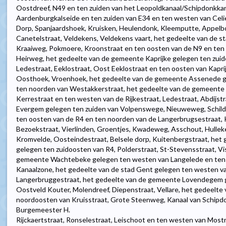
Oostdreef, N49 en ten zuiden van het Leopoldkanaal/Schipdonkkan
Aardenburgkalseide en ten zuiden van E34 en ten westen van Cel
Dorp, Spanjaardshoek, Kruisken, Heulendonk, Kleemputte, Appelbo
Canetelstraat, Veldekens, Veldekens vaart, het gedeelte van de s
Kraaiweg, Pokmoere, Kroonstraat en ten oosten van de N9 en ten
Heirweg, het gedeelte van de gemeente Kaprijke gelegen ten zui
Ledestraat, Eeklostraat, Oost Eeklostraat en ten oosten van Kapri
Oosthoek, Vroenhoek, het gedeelte van de gemeente Assenede ge
ten noorden van Westakkerstraat, het gedeelte van de gemeente
Kerrestraat en ten westen van de Rijkestraat, Ledestraat, Abdijs
Evergem gelegen ten zuiden van Volpenswege, Nieuweweg, Schilde
ten oosten van de R4 en ten noorden van de Langerbrugsestraat, K
Bezoekstraat, Vierlinden, Groentjes, Kwadeweg, Asschout, Hullek
Kromvelde, Oosteindestraat, Belsele dorp, Kuitenbergstraat, het
gelegen ten zuidoosten van R4, Polderstraat, St-Stevensstraat, Vi
gemeente Wachtebeke gelegen ten westen van Langelede en ten 
Kanaalzone, het gedeelte van de stad Gent gelegen ten westen v
Langerbruggestraat, het gedeelte van de gemeente Lovendegem g
Oostveld Kouter, Molendreef, Diepenstraat, Vellare, het gedeel
noordoosten van Kruisstraat, Grote Steenweg, Kanaal van Schipdo
Burgemeester H.
Rijckaertstraat, Ronselestraat, Leischoot en ten westen van Most