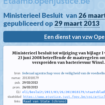
Etaamb.openjustice.be
Ministerieel Besluit  van 
26
maar
gepubliceerd op 
29
maart
2013
Een dienst van vzw Ope
Ministerieel besluit tot wijziging van bijlage 
23 juni 2008 betreffende de maatregelen o
verspreiden van bacterievuur Winsl. 
bron
federaal agentschap voor de veiligheid van de voedselk
numac
2013018179
pub.
29/03/2013
prom.
26/03/2013
ELI
eli/besluit/2013/03/26/2013018179/staatsblad
staatsblad
https://www.ejustice.just.fgov.be/cgi/artic
links
Raad van State (chrono)