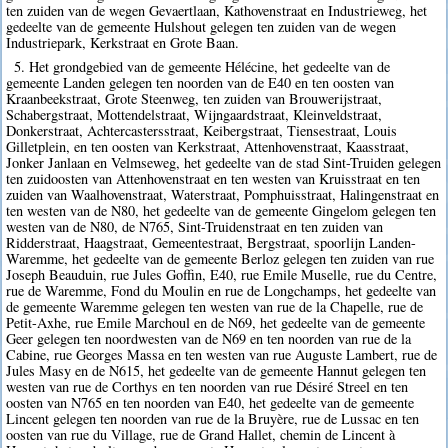
ten zuiden van de wegen Gevaertlaan, Kathovenstraat en Industrieweg, het
gedeelte van de gemeente Hulshout gelegen ten zuiden van de wegen
Industriepark, Kerkstraat en Grote Baan.
5. Het grondgebied van de gemeente Hélécine, het gedeelte van de
gemeente Landen gelegen ten noorden van de E40 en ten oosten van
Kraanbeekstraat, Grote Steenweg, ten zuiden van Brouwerijstraat,
Schabergstraat, Mottendelstraat, Wijngaardstraat, Kleinveldstraat,
Donkerstraat, Achtercastersstraat, Keibergstraat, Tiensestraat, Louis
Gilletplein, en ten oosten van Kerkstraat, Attenhovenstraat, Kaasstraat,
Jonker Janlaan en Velmseweg, het gedeelte van de stad Sint-Truiden gelegen
ten zuidoosten van Attenhovenstraat en ten westen van Kruisstraat en ten
zuiden van Waalhovenstraat, Waterstraat, Pomphuisstraat, Halingenstraat en
ten westen van de N80, het gedeelte van de gemeente Gingelom gelegen ten
westen van de N80, de N765, Sint-Truidenstraat en ten zuiden van
Ridderstraat, Haagstraat, Gemeentestraat, Bergstraat, spoorlijn Landen-
Waremme, het gedeelte van de gemeente Berloz gelegen ten zuiden van rue
Joseph Beauduin, rue Jules Goffin, E40, rue Emile Muselle, rue du Centre,
rue de Waremme, Fond du Moulin en rue de Longchamps, het gedeelte van
de gemeente Waremme gelegen ten westen van rue de la Chapelle, rue de
Petit-Axhe, rue Emile Marchoul en de N69, het gedeelte van de gemeente
Geer gelegen ten noordwesten van de N69 en ten noorden van rue de la
Cabine, rue Georges Massa en ten westen van rue Auguste Lambert, rue de
Jules Masy en de N615, het gedeelte van de gemeente Hannut gelegen ten
westen van rue de Corthys en ten noorden van rue Désiré Streel en ten
oosten van N765 en ten noorden van E40, het gedeelte van de gemeente
Lincent gelegen ten noorden van rue de la Bruyère, rue de Lussac en ten
oosten van rue du Village, rue de Grand Hallet, chemin de Lincent à