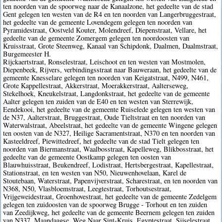
ten noorden van de spoorweg naar de Kanaalzone, het gedeelte van de stad
Gent gelegen ten westen van de R4 en ten noorden van Langerbruggestraat,
het gedeelte van de gemeente Lovendegem gelegen ten noorden van
Pyramidestraat, Oostveld Kouter, Molendreef, Diepenstraat, Vellare, het
gedeelte van de gemeente Zomergem gelegen ten noordoosten van
Kruisstraat, Grote Steenweg, Kanaal van Schipdonk, Daalmen, Daalmstraat,
Burgemeester H.
Rijckaertstraat, Ronselestraat, Leischoot en ten westen van Mostmolen,
Diepenbeek, Rijvers, verbindingsstraat naar Bauweraan, het gedeelte van de
gemeente Knesselare gelegen ten noorden van Keigatstraat, N499, N461,
Grote Kappellestraat, Akkerstraat, Moerakkerstraat, Aalterseweg,
Stekelhoek, Kneukelstraat, Langdonkstraat, het gedeelte van de gemeente
Aalter gelegen ten zuiden van de E40 en ten westen van Sterrewijk,
Eendekooi, het gedeelte van de gemeente Ruiselede gelegen ten westen van
de N37, Aalterstraat, Bruggestraat, Oude Tieltstraat en ten noorden van
Waterwalstraat, Abeelstraat, het gedeelte van de gemeente Wingene gelegen
ten oosten van de N327, Heilige Sacramentstraat, N370 en ten noorden van
Kasteeldreef, Piewittedreef, het gedeelte van de stad Tielt gelegen ten
noorden van Biermanstraat, Waalbosstraat, Kapelleweg, Blikbosstraat, het
gedeelte van de gemeente Oostkamp gelegen ten oosten van
Blauwhuisstraat, Beukendreef, Lodistraat, Hertsbergestraat, Kapellestraat,
Stationstraat, en ten westen van N50, Nieuwenhovelaan, Karel de
Stoutebaan, Waterstraat, Papenvijverstraat, Scharestraat, en ten noorden van
N368, N50, Vlasbloemstraat, Leegtestraat, Torhoutsestraat,
Vrijgeweidestraat, Groenhovestraat, het gedeelte van de gemeente Zedelgem
gelegen ten zuidoosten van de spoorweg Brugge - Torhout en ten zuiden
van Zeedijkweg, het gedeelte van de gemeente Beernem gelegen ten zuiden
van N337, Maandaagse, Weg Naar Sint-Kruis, Egyptestraat, Sijselestraat,