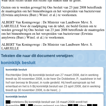
waar deze rechts draait een rechte lijn maken naar de grens.
Gezien om te worden gevoegd bij Ons besluit van 23 juni 2008 betreffende
de maatregelen om het binnenbrengen en het verspreiden van bacterievuur
(Erwinia amylovora (Burr.) Winsl. et al.) te voorkomen.
ALBERT Van Koningswege : De Minister van Landbouw Mevr. S.
LARUELLE Voor de raadpleging van de tabel, zie beeld Gezien om te
worden gevoegd bij Ons besluit van 23 juni 2008 betreffende de maatregelen
om het binnenbrengen en het verspreiden van bacterievuur (Erwinia
amylovora (Burr.) Winsl. et al.) te voorkomen.
ALBERT Van Koningswege : De Minister van Landbouw Mevr. S.
LARUELLE
Teksten die naar dit document verwijzen:
koninklijk besluit
koninklijk besluit
Rechterlijke Orde Bij koninklijk besluit van 27 maart 2008, dat in werking
treedt op 30 november 2008, is de heer De Dobbeleer, P., raadsheer in het
hof van beroep te Brussel, in ruste gesteld. Hij heeft aanspraak op het
emeritaat en het is h Bij koninklijk besluit van 23 april 2008, dat in werking
treedt op 30 november 2008, is de heer(...)
koninklijk besluit
****
eretekens Bij koninklijk besluit van 16 maart 2008 wordt het
Burgerlijke
****
2
****
klasse verleend aan Mevr.
****
****
, Mevr.
****
****
,