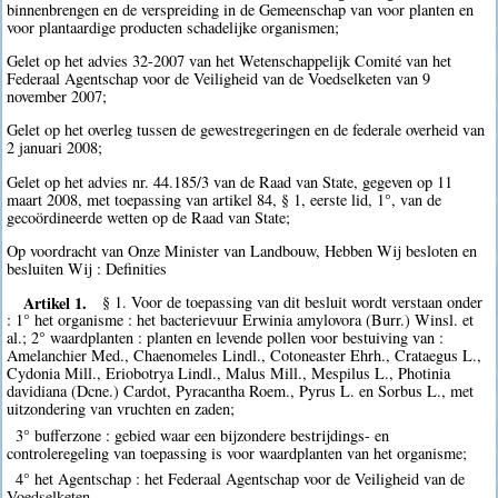
binnenbrengen en de verspreiding in de Gemeenschap van voor planten en
voor plantaardige producten schadelijke organismen;
Gelet op het advies 32-2007 van het Wetenschappelijk Comité van het
Federaal Agentschap voor de Veiligheid van de Voedselketen van 9
november 2007;
Gelet op het overleg tussen de gewestregeringen en de federale overheid van
2 januari 2008;
Gelet op het advies nr. 44.185/3 van de Raad van State, gegeven op 11
maart 2008, met toepassing van artikel 84, § 1, eerste lid, 1°, van de
gecoördineerde wetten op de Raad van State;
Op voordracht van Onze Minister van Landbouw, Hebben Wij besloten en
besluiten Wij : Definities
Artikel 1.
§ 1. Voor de toepassing van dit besluit wordt verstaan onder
: 1° het organisme : het bacterievuur Erwinia amylovora (Burr.) Winsl. et
al.; 2° waardplanten : planten en levende pollen voor bestuiving van :
Amelanchier Med., Chaenomeles Lindl., Cotoneaster Ehrh., Crataegus L.,
Cydonia Mill., Eriobotrya Lindl., Malus Mill., Mespilus L., Photinia
davidiana (Dcne.) Cardot, Pyracantha Roem., Pyrus L. en Sorbus L., met
uitzondering van vruchten en zaden;
3° bufferzone : gebied waar een bijzondere bestrijdings- en
controleregeling van toepassing is voor waardplanten van het organisme;
4° het Agentschap : het Federaal Agentschap voor de Veiligheid van de
Voedselketen.