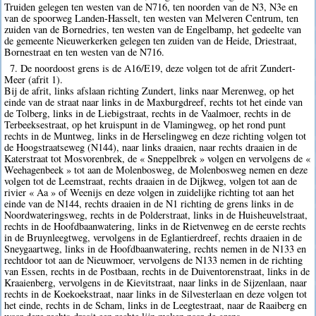
Truiden gelegen ten westen van de N716, ten noorden van de N3, N3e en
van de spoorweg Landen-Hasselt, ten westen van Melveren Centrum, ten
zuiden van de Bornedries, ten westen van de Engelbamp, het gedeelte van
de gemeente Nieuwerkerken gelegen ten zuiden van de Heide, Driestraat,
Bornestraat en ten westen van de N716.
7. De noordoost grens is de A16/E19, deze volgen tot de afrit Zundert-
Meer (afrit 1).
Bij de afrit, links afslaan richting Zundert, links naar Merenweg, op het
einde van de straat naar links in de Maxburgdreef, rechts tot het einde van
de Tolberg, links in de Liebigstraat, rechts in de Vaalmoer, rechts in de
Terbeeksestraat, op het kruispunt in de Vlamingweg, op het rond punt
rechts in de Muntweg, links in de Herselingweg en deze richting volgen tot
de Hoogstraatseweg (N144), naar links draaien, naar rechts draaien in de
Katerstraat tot Mosvorenbrek, de « Sneppelbrek » volgen en vervolgens de «
Weehagenbeek » tot aan de Molenbosweg, de Molenbosweg nemen en deze
volgen tot de Leemstraat, rechts draaien in de Dijkweg, volgen tot aan de
rivier « Aa » of Weenijs en deze volgen in zuidelijke richting tot aan het
einde van de N144, rechts draaien in de N1 richting de grens links in de
Noordwateringsweg, rechts in de Polderstraat, links in de Huisheuvelstraat,
rechts in de Hoofdbaanwatering, links in de Rietvenweg en de eerste rechts
in de Bruynleegtweg, vervolgens in de Eglantierdreef, rechts draaien in de
Sneygaartweg, links in de Hoofdbaanwatering, rechts nemen in de N133 en
rechtdoor tot aan de Nieuwmoer, vervolgens de N133 nemen in de richting
van Essen, rechts in de Postbaan, rechts in de Duiventorenstraat, links in de
Kraaienberg, vervolgens in de Kievitstraat, naar links in de Sijzenlaan, naar
rechts in de Koekoekstraat, naar links in de Silvesterlaan en deze volgen tot
het einde, rechts in de Scham, links in de Leegtestraat, naar de Raaiberg en