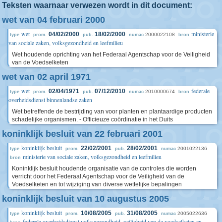
Teksten waarnaar verwezen wordt in dit document:
wet van 04 februari 2000
wet
ministerie
04/02/2000
18/02/2000
2000022108
type
prom.
pub.
numac
bron
van sociale zaken, volksgezondheid en leefmilieu
Wet houdende oprichting van het Federaal Agentschap voor de Veiligheid
van de Voedselketen
wet van 02 april 1971
wet
federale
02/04/1971
07/12/2010
2010000674
type
prom.
pub.
numac
bron
overheidsdienst binnenlandse zaken
Wet betreffende de bestrijding van voor planten en plantaardige producten
schadelijke organismen. - Officieuze coördinatie in het Duits
koninklijk besluit van 22 februari 2001
koninklijk besluit
22/02/2001
28/02/2001
2001022136
type
prom.
pub.
numac
ministerie van sociale zaken, volksgezondheid en leefmilieu
bron
Koninklijk besluit houdende organisatie van de controles die worden
verricht door het Federaal Agentschap voor de Veiligheid van de
Voedselketen en tot wijziging van diverse wettelijke bepalingen
koninklijk besluit van 10 augustus 2005
koninklijk besluit
10/08/2005
31/08/2005
2005022636
type
prom.
pub.
numac
federale overheidsdienst volksgezondheid, veiligheid van de voedselketen en