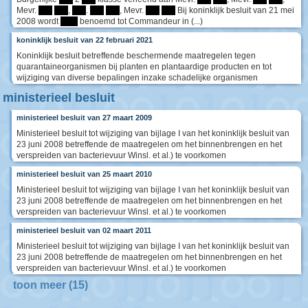
Mevr.
****
****
,
****
.
****
****
, Mevr.
****
****
Bij koninklijk besluit van 21 mei
2008 wordt
*****
benoemd tot Commandeur in (...)
koninklijk besluit van 22 februari 2021
Koninklijk besluit betreffende beschermende maatregelen tegen
quarantaineorganismen bij planten en plantaardige producten en tot
wijziging van diverse bepalingen inzake schadelijke organismen
ministerieel besluit
ministerieel besluit van 27 maart 2009
Ministerieel besluit tot wijziging van bijlage I van het koninklijk besluit van
23 juni 2008 betreffende de maatregelen om het binnenbrengen en het
verspreiden van bacterievuur Winsl. et al.) te voorkomen
ministerieel besluit van 25 maart 2010
Ministerieel besluit tot wijziging van bijlage I van het koninklijk besluit van
23 juni 2008 betreffende de maatregelen om het binnenbrengen en het
verspreiden van bacterievuur Winsl. et al.) te voorkomen
ministerieel besluit van 02 maart 2011
Ministerieel besluit tot wijziging van bijlage I van het koninklijk besluit van
23 juni 2008 betreffende de maatregelen om het binnenbrengen en het
verspreiden van bacterievuur Winsl. et al.) te voorkomen
toon meer (15)