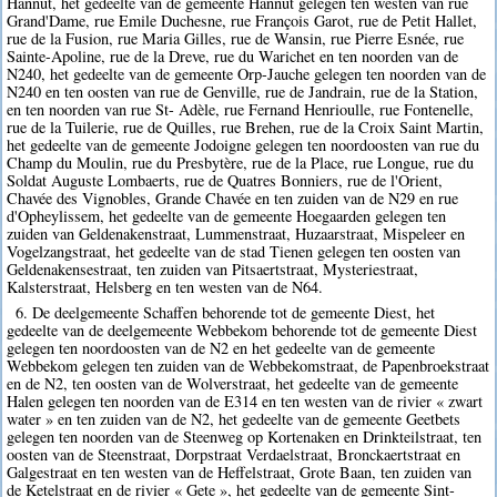
Hannut, het gedeelte van de gemeente Hannut gelegen ten westen van rue
Grand'Dame, rue Emile Duchesne, rue François Garot, rue de Petit Hallet,
rue de la Fusion, rue Maria Gilles, rue de Wansin, rue Pierre Esnée, rue
Sainte-Apoline, rue de la Dreve, rue du Warichet en ten noorden van de
N240, het gedeelte van de gemeente Orp-Jauche gelegen ten noorden van de
N240 en ten oosten van rue de Genville, rue de Jandrain, rue de la Station,
en ten noorden van rue St- Adèle, rue Fernand Henrioulle, rue Fontenelle,
rue de la Tuilerie, rue de Quilles, rue Brehen, rue de la Croix Saint Martin,
het gedeelte van de gemeente Jodoigne gelegen ten noordoosten van rue du
Champ du Moulin, rue du Presbytère, rue de la Place, rue Longue, rue du
Soldat Auguste Lombaerts, rue de Quatres Bonniers, rue de l'Orient,
Chavée des Vignobles, Grande Chavée en ten zuiden van de N29 en rue
d'Opheylissem, het gedeelte van de gemeente Hoegaarden gelegen ten
zuiden van Geldenakenstraat, Lummenstraat, Huzaarstraat, Mispeleer en
Vogelzangstraat, het gedeelte van de stad Tienen gelegen ten oosten van
Geldenakensestraat, ten zuiden van Pitsaertstraat, Mysteriestraat,
Kalsterstraat, Helsberg en ten westen van de N64.
6. De deelgemeente Schaffen behorende tot de gemeente Diest, het
gedeelte van de deelgemeente Webbekom behorende tot de gemeente Diest
gelegen ten noordoosten van de N2 en het gedeelte van de gemeente
Webbekom gelegen ten zuiden van de Webbekomstraat, de Papenbroekstraat
en de N2, ten oosten van de Wolverstraat, het gedeelte van de gemeente
Halen gelegen ten noorden van de E314 en ten westen van de rivier « zwart
water » en ten zuiden van de N2, het gedeelte van de gemeente Geetbets
gelegen ten noorden van de Steenweg op Kortenaken en Drinkteilstraat, ten
oosten van de Steenstraat, Dorpstraat Verdaelstraat, Bronckaertstraat en
Galgestraat en ten westen van de Heffelstraat, Grote Baan, ten zuiden van
de Ketelstraat en de rivier « Gete », het gedeelte van de gemeente Sint-