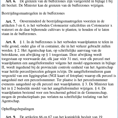
Art. 6.
De grenzen van de bufferzones zijn vastgesteld in bijlage I bij
dit besluit. De Minister kan de grenzen van de bufferzones wijzigen.
Bestrijdingsmaatregelen in de bufferzones
Art. 7.
Onverminderd de bestrijdingsmaatregelen voorzien in de
artikelen 3 en 4, is het verboden Cotoneaster salicifolius en Cotoneaster x
watereri en de daar bijhorende cultivars te planten, te houden of te laten
staan in de bufferzones.
Art. 8.
§ 1. In de bufferzones is het verboden waardplanten te telen in
volle grond, onder glas of in container, die in het verkeer gebracht zullen
worden. § 2. Het Agentschap kan, op schriftelijke aanvraag van de
betrokkene, een afwijking op § 1 toegestaan. Deze afwijking wordt
toegestaan op voorwaarde dat, elk jaar vóór 31 mei, voor elk perceel met
waardplanten een aangifteformulier volgens het model opgenomen in bijlage
II, wordt ingediend bij de provinciale controle eenheid van het Agentschap
waar het/de perceel/percelen gelegen is/zijn. De aangifteformulieren gaan
vergezeld van een liggingsplan (NGI kaart of fotoplan) waarop elk perceel is
aangeduid met een perceelsnummer. Ter plaatse is het perceelsnummer
eveneens aangeduid op elk perceel met waardplanten. § 3. De Minister kan
het in § 2 bedoelde model van het aangifteformulier wijzigen. § 4. De
waardplanten bestemd voor een beschermd gebied in de Gemeenschap,
mogen de productieplaats pas verlaten na schriftelijke toelating van het
Agentschap.
Opheffingsbepalingen
Art. 9.
De artikelen 66 en 67 van het koninklijk besluit van 19