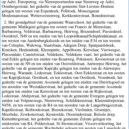
op Aalst, Europaweg, via Nieuwpoortmolen naar Steenweg op Aalst,
Oombergestraat, het gedeelte van de gemeente Sint-Lievens-Houtem
gelegen ten westen van Espenhoek, Polbroek, Monseigneur
Meulemanstraat, Wettersesteenweg, Kerkkouterstraat, Benedenstraat.
2. Het grondgebied van de gemeente Waarschoot, het gedeelte van de
gemeente Maldegem gelegen ten oosten van Francis de Meeuslaan,
Barbaraweg, Veldstraat, Barbaraweg, Heirweg, Brezendreef, Passiedreef,
Oostdreef, N49 en ten zuiden van het Leopoldkanaal/Schipdonkkanaal, en
ten westen van Aardenburgkalseide en ten zuiden van E34 en ten westen
van Celieplas, Waleweg, Staatsbaan, Adegem Dorp, Spanjaardshoek,
Kruisken, Heulendonk, Kleemputte, Appelboom, Kerselaar, Vierweegse,
Plassendale, Canetelstraat, Veldekens, Veldekens vaart, het gedeelte van de
stad Eeklo gelegen ten zuiden van Kraaiweg, Pokmoere, Kroonstraat en ten
oosten van de N9 en ten zuiden van Oostveldstraat, Antwerpse Heirweg, het
gedeelte van de gemeente Kaprijke gelegen ten zuiden van de Antwerpse
Heirweg, Warande, Ledestraat, Eeklostraat, Oost Eeklostraat en ten oosten
van Kaprijkstraat, Oosthoek, en ten zuiden van Oosthoek, Vroenhoek, het
gedeelte van de gemeente Assenede gelegen ten zuiden van Duivelsgoed en
ten noorden van Westakkerstraat, het gedeelte van de gemeente Assenede
gelegen ten zuiden van Kerrestraat en ten westen van de Rijkestraat,
Ledestraat, Abdijstraat, het gedeelte van de gemeente Evergem gelegen ten
zuiden van Volpenswege, Nieuweweg, Schildekenstraat, Kluizendorpstraat,
N458, en ten oosten van de R4 en ten noorden van de Langerbrugsestraat,
Kapellestraat, Reibroekstraat, Bezoekstraat, Vierlinden, Groentjes,
Meerbeke, Zevekotestraat, Kromvelde, Oosteindestraat, Belsele dorp,
Kuitenbergstraat, het gedeelte van de gemeente Zelzate gelegen ten
zuidoosten van R4, Polderstraat, St-Stevensstraat, Vissersverkorting, het
gedeelte van de gemeente Wachtebeke gelegen ten westen van Langelede en