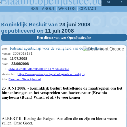
^
-
NL
FR
RSS
ABOUT
WEB LOG
CONTACT
Koninklijk Besluit van
23
juni
2008
gepubliceerd op
11
juli
2008
Een dienst van vzw OpenJustice.be
federaal agentschap voor de veiligheid van de voedselketen
bron
2008018171
numac
11/07/2008
pub.
23/06/2008
prom.
ELI
eli/besluit/2008/06/23/2008018171/staatsblad
staatsblad
https://www.ejustice.just.fgov.be/cgi/article_body(...)
links
Raad van State (chrono)
23 JUNI 2008. - Koninklijk besluit betreffende de maatregelen om het
binnenbrengen en het verspreiden van bacterievuur (Erwinia
amylovora (Burr.) Winsl. et al.) te voorkomen
ALBERT II, Koning der Belgen, Aan allen die nu zijn en hierna wezen
zullen, Onze Groet.