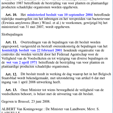
november 1987 betreffende de bestrijding van voor planten en plantaardige
producten schadelijke organismen worden opgeheven.
Art. 10.
ministerieel besluit van 10 september 2004
Het
betreffende
tijdelijke maatregelen om het inbrengen en het verspreiden van bacterievuur
(Erwinia amylovora (Burr.) Winsl. et al.) te voorkomen, gewijzigd bij het
ministerieel van 31 mei 2007, wordt opgeheven.
Slotbepalingen
Art. 11.
Overtredingen van de bepalingen van dit besluit worden
opgespoord, vastgesteld en bestraft overeenkomstig de bepalingen van het
koninklijk besluit van 22 februari 2001
houdende organisatie van de
controles die worden verricht door het Federaal Agentschap voor de
Veiligheid van de Voedselketen en tot wijziging van diverse bepalingen en
wet van 2 april 1971
de
betreffende de bestrijding van voor planten en
plantaardige producten schadelijke organismen.
Art. 12.
Dit besluit treedt in werking de dag waarop het in het Belgisch
Staatsblad wordt bekendgemaakt, met uitzondering van artikel 6 dat met
ingang van 1 april 2008 uitwerking heeft.
Art. 13.
Onze Minister tot wiens bevoegdheid de veiligheid van de
voedselketen behoort, is belast met de uitvoering van dit besluit.
Gegeven te Brussel, 23 juni 2008.
ALBERT Van Koningswege : De Minister van Landbouw, Mevr. S.
LARUELLE