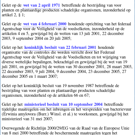
wet van 2 april 1971
Gelet op de
betreffende de bestrijding van voor
planten en plantaardige producten schadelijke organismen, inzonderheid op
artikel 2, § 1;
wet van 4 februari 2000
Gelet op de
houdende oprichting van het federaal
Agentschap voor de Veiligheid van de voedselketen, inzonderheid op de
artikelen 4 en 5, gewijzigd bij de wetten van 13 juli 2001, 22 december
2003, 9 september 2004 en 20 juli 2005;
koninklijk besluit van 22 februari 2001
Gelet op het
houdende
organisatie van de controles die worden verricht door het Federaal
Agentschap voor de Veiligheid van de Voedselketen en tot wijziging van
diverse wettelijke bepalingen, bekrachtigd en gewijzigd bij de wet van 19
juli 2001, en gewijzigd bij de wetten van 30 december 2001, 28 maart 2003,
22 december 2003, 9 juli 2004, 9 december 2004, 23 december 2005, 27
december 2005 en 1 maart 2007;
Gelet op het koninklijk besluit van 19 november 1987 betreffende de
bestrijding van voor planten en plantaardige producten schadelijke
organismen, inzonderheid op de artikelen 66 en 67;
ministerieel besluit van 10 september 2004
Gelet op het
betreffende
tijdelijke maatregelen om het inbrengen en het verspreiden van bacterievuur
(Erwinia amylovora (Burr.) Winsl. et al.) te voorkomen, gewijzigd bij het
ministerieel van 31 mei 2007;
Overwegende de Richtlijn 2000/29/EG van de Raad van de Europese Unie
van 8 mei 2000 betreffende de beschermende maatregelen tegen het