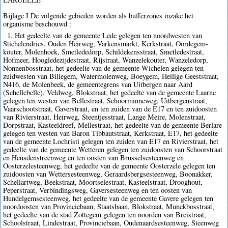
Bijlage I De volgende gebieden worden als bufferzones inzake het
organisme beschouwd :
1. Het gedeelte van de gemeente Lede gelegen ten noordwesten van
Stichelendries, Ouden Heirweg, Varkensmarkt, Kerkstraat, Oordegem-
kouter, Molenhoek, Smetlededorp, Schildekensstraat, Smetledestraat,
Hofmeer, Hoogledezijdestraat, Rijstraat, Wanzelekouter, Wanzeledorp,
Nonnenbosstraat, het gedeelte van de gemeente Wichelen gelegen ten
zuidwesten van Billegem, Watermolenweg, Boeygem, Heilige Geeststraat,
N416, de Molenbeek, de gemeentegrens van Uitbergen naar Aard
(Schellebelle), Veldweg, Blokstraat, het gedeelte van de gemeente Laarne
gelegen ten westen van Bellestraat, Schoorminneweg, Uitbergenstraat,
Vaarschootstraat, Gaverstraat, en ten zuiden van de E17 en ten zuidoosten
van Rivierstraat, Heirweg, Steentjesstraat, Lange Meire, Molenstraat,
Dorpstraat, Kasteeldreef, Mellestraat, het gedeelte van de gemeente Berlare
gelegen ten westen van Baron Tibbautstraat, Kerkstraat, E17, het gedeelte
van de gemeente Lochristi gelegen ten zuiden van E17 en Rivierstraat, het
gedeelte van de gemeente Wetteren gelegen ten zuidoosten van Schoorstraat
en Heusdenstreenweg en ten oosten van Brusselsesteenweg en
Oosterzelesteenweg, het gedeelte van de gemeente Oosterzele gelegen ten
zuidoosten van Wettersesteenweg, Geraardsbergsesteenweg, Boonakker,
Schellartweg, Beekstraat, Moortselestraat, Kasteelstraat, Drooghout,
Peperstraat, Verbindingsweg, Gaversesteenweg en ten oosten van
Hundelgemsesteenweg, het gedeelte van de gemeente Gavere gelegen ten
noordoosten van Provinciebaan, Staatsbaan, Blokstraat, Munckbosstraat,
het gedeelte van de stad Zottegem gelegen ten noorden van Breistraat,
Schoolstraat, Lindestraat, Provinciebaan, Oudenaardsesteenweg, Steenweg