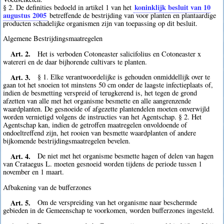
koninklijk besluit van 10
§ 2. De definities bedoeld in artikel 1 van het
augustus 2005
betreffende de bestrijding van voor planten en plantaardige
producten schadelijke organismen zijn van toepassing op dit besluit.
Algemene Bestrijdingsmaatregelen
Art. 2.
Het is verboden Cotoneaster salicifolius en Cotoneaster x
watereri en de daar bijhorende cultivars te planten.
Art. 3.
§ 1. Elke verantwoordelijke is gehouden onmiddellijk over te
gaan tot het snoeien tot minstens 50 cm onder de laagste infectieplaats of,
indien de besmetting verspreid of terugkerend is, het tegen de grond
afzetten van alle met het organisme besmette en alle aangrenzende
waardplanten. De gesnoeide of afgezette plantendelen moeten onverwijld
worden vernietigd volgens de instructies van het Agentschap. § 2. Het
Agentschap kan, indien de getroffen maatregelen onvoldoende of
ondoeltreffend zijn, het rooien van besmette waardplanten of andere
bijkomende bestrijdingsmaatregelen bevelen.
Art. 4.
De niet met het organisme besmette hagen of delen van hagen
van Crataegus L. moeten gesnoeid worden tijdens de periode tussen 1
november en 1 maart.
Afbakening van de bufferzones
Art. 5.
Om de verspreiding van het organisme naar beschermde
gebieden in de Gemeenschap te voorkomen, worden bufferzones ingesteld.