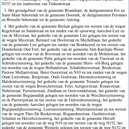
N337 en ten zuidoosten van Tinhoutstraat.
3. Het grondgebied van de gemeente Brunehaut, de deelgemeenten Ere en
Saint-Maur behorende tot de gemeente Doornik, de deelgemeenten Peronnes
en Bruyelle behorende tot de gemeente Antoing.
4. Het gedeelte van de gemeente Berlaar gelegen ten westen van de wegen
Kegelstraat en Smidstraat en ten zuiden van de spoorweg Aarschot-Lier en
van de Misstraat, het gedeelte van de gemeente Lier gelegen ten oosten van
de wegen Misstraat, Bernard van Hoolstraat en Mechelbaan, het gedeelte
van de gemeente Lier gelegen ten zuiden van Beukheuvel en ten oosten van
Donderheide Oud Fort, het gedeelte van de gemeente Sint-Katelijne-Waver
gelegen ten oosten van de Bosstraat en ten noorden van de Molenstraat, het
gedeelte van de gemeente Putte gelegen ten noorden van de Tinstraat en de
Schrieksesteenweg, het gedeelte van de gemeente Heist- o/d-Berg gelegen
ten noorden van de wegen Hollandstraat, Schaliehoevestraat, Bredestraat,
Pastoor Mellaertstraat, Heist-Goorstraat en N10 en ten zuiden van de wegen
Oude Liersebaan, Bergstraat, Oude Godstraat, Herentalsesteenweg en
Hulshoutsesteenweg, het gedeelte van de gemeente Tremelo gelegen ten
oosten van de wegen Booischotstraat, Felix Aertgeerstraat, Remerstraat,
Nobelstraat, Pastoriestraat, Zuidlaan en Geetsvondelstraat, het gedeelte van
de gemeente Begijnendijk gelegen ten noorden van de Werchtersesteenweg
en de Pastorijstraat en ten oosten van de Gelroodsesteenweg, het gedeelte
van de gemeente Aarschot gelegen ten noorden van de wegen
Begijnendijksesteenweg, Leuvensesteenweg, Martelarenstraat en ten westen
van de wegen Theo De Beckerstraat, Bogaardenstraat, Gasthuisstraat,
Schaluin en Herseltsesteenweg, het gedeelte van de gemeente Herselt
gelegen ten noorden van de weg N19 en ten westen van de weg N152, het
gedeelte van de gemeente Westerlo gelegen ten westen van de weg N152 en