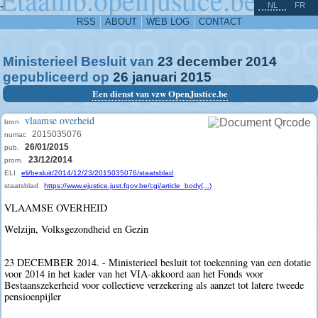
^
-
NL
FR
RSS
ABOUT
WEB LOG
CONTACT
Ministerieel Besluit van
23
december
2014
gepubliceerd op
26
januari
2015
Een dienst van vzw OpenJustice.be
vlaamse overheid
bron
2015035076
numac
26/01/2015
pub.
23/12/2014
prom.
ELI
eli/besluit/2014/12/23/2015035076/staatsblad
staatsblad
https://www.ejustice.just.fgov.be/cgi/article_body(...)
VLAAMSE OVERHEID
Welzijn, Volksgezondheid en Gezin
23 DECEMBER 2014. - Ministerieel besluit tot toekenning van een dotatie
voor 2014 in het kader van het VIA-akkoord aan het Fonds voor
Bestaanszekerheid voor collectieve verzekering als aanzet tot latere tweede
pensioenpijler