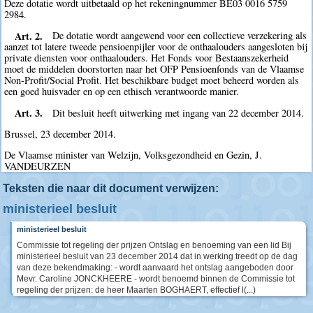
Deze dotatie wordt uitbetaald op het rekeningnummer BE03 0016 5759
2984.
Art. 2.
De dotatie wordt aangewend voor een collectieve verzekering als
aanzet tot latere tweede pensioenpijler voor de onthaalouders aangesloten bij
private diensten voor onthaalouders. Het Fonds voor Bestaanszekerheid
moet de middelen doorstorten naar het OFP Pensioenfonds van de Vlaamse
Non-Profit/Social Profit. Het beschikbare budget moet beheerd worden als
een goed huisvader en op een ethisch verantwoorde manier.
Art. 3.
Dit besluit heeft uitwerking met ingang van 22 december 2014.
Brussel, 23 december 2014.
De Vlaamse minister van Welzijn, Volksgezondheid en Gezin, J.
VANDEURZEN
Teksten die naar dit document verwijzen:
ministerieel besluit
ministerieel besluit
Commissie tot regeling der prijzen Ontslag en benoeming van een lid Bij
ministerieel besluit van 23 december 2014 dat in werking treedt op de dag
van deze bekendmaking: - wordt aanvaard het ontslag aangeboden door
Mevr. Caroline JONCKHEERE - wordt benoemd binnen de Commissie tot
regeling der prijzen: de heer Maarten BOGHAERT, effectief l(...)