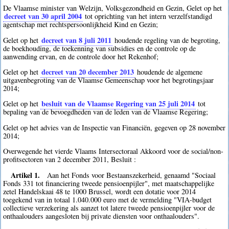
De Vlaamse minister van Welzijn, Volksgezondheid en Gezin, Gelet op het
decreet van 30 april 2004
tot oprichting van het intern verzelfstandigd
agentschap met rechtspersoonlijkheid Kind en Gezin;
decreet van 8 juli 2011
Gelet op het
houdende regeling van de begroting,
de boekhouding, de toekenning van subsidies en de controle op de
aanwending ervan, en de controle door het Rekenhof;
decreet van 20 december 2013
Gelet op het
houdende de algemene
uitgavenbegroting van de Vlaamse Gemeenschap voor het begrotingsjaar
2014;
besluit van de Vlaamse Regering van 25 juli 2014
Gelet op het
tot
bepaling van de bevoegdheden van de leden van de Vlaamse Regering;
Gelet op het advies van de Inspectie van Financiën, gegeven op 28 november
2014;
Overwegende het vierde Vlaams Intersectoraal Akkoord voor de social/non-
profitsectoren van 2 december 2011, Besluit :
Artikel 1.
Aan het Fonds voor Bestaanszekerheid, genaamd "Sociaal
Fonds 331 tot financiering tweede pensioenpijler", met maatschappelijke
zetel Handelskaai 48 te 1000 Brussel, wordt een dotatie voor 2014
toegekend van in totaal 1.040.000 euro met de vermelding "VIA-budget
collectieve verzekering als aanzet tot latere tweede pensioenpijler voor de
onthaalouders aangesloten bij private diensten voor onthaalouders".