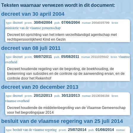
Teksten waarnaar verwezen wordt in dit document:
decreet van 30 april 2004
decreet
30/04/2004
07/06/2004
2004035799
type
prom.
pub.
numac
bron
ministerie van de vlaamse gemeenschap
Decreet tot oprichting van het intern verzelfstandigd agentschap met
rechtspersoonlijkheid Kind en Gezin
decreet van 08 juli 2011
decreet
vlaamse
08/07/2011
05/08/2011
2011035642
type
prom.
pub.
numac
bron
overheid
Decreet houdende regeling van de begroting, de boekhouding, de
toekenning van subsidies en de controle op de aanwending ervan, en de
controle door het Rekenhof
decreet van 20 december 2013
decreet
20/12/2013
30/12/2013
2013036194
type
prom.
pub.
numac
bron
vlaamse overheid
Decreet houdende de middelenbegroting van de Vlaamse Gemeenschap
voor het begrotingsjaar 2014
besluit van de vlaamse regering van 25 juli 2014
besluit van de vlaamse regering
25/07/2014
01/08/2014
type
prom.
pub.
numac