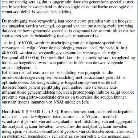
een omstandig verslag dat is opgemaakt door een geneesheer-specialist met
een bijzondere bekwaamheid in de oncologie of de medische oncologie die
verantwoordelijk is voor de behandeling.
De machtiging voor vergoeding kan voor nieuwe perioden van ten hoogste
zes maanden worden verlengd, op grond van een omstandig evolutieverslag
dat door de bovengenoemde specialist is opgemaakt en waaruit blijkt dat het
voortzetten van de behandeling medisch verantwoord is.
e) in § 1610000, wordt de inschrijving van de volgende specialiteit
vervangen als volgt : Voor de raadpleging van de tabel, zie beeld h) in §
4010000, worden de vergoedingsvoorwaarden vervangen als volgt :
Paragraaf 4010000 a) De specialiteit komt in aanmerking voor terugbetaling
indien ze toegediend wordt aan patiënten in één van de twee volgende
omstandigheden : 1.
Patiënten met artrose, voor de behandeling van pijnopstoten die
onvoldoende reageren op een behandeling met paracetamol gebruikt in
optimale doses. De terugbetaling is toegestaan op voorwaarde dat
desbetreffende patiënt gelijktijdig geen andere niet-steroïdale anti-
inflammatoire geneesmiddelen noch een protonpompinhibitor krijgt voor de
preventie van gastro-duodenale erosies en ulceraties die zouden kunnen
ontstaan tijdens innames van NSAI middelen [cfr.
Hoofdstuk II § 20000 1° a) 3.3]. Bovendien vertoont desbetreffende patiënt
minstens 1 van de volgende risicofactoren : - > 65 jaar; - medisch
verantwoord gebruik van anticoagulantia, met uitsluiting van antiaggregantia
die acetylsalicylzuur bevatten, associaties die acetylsalicylzuur bevatten
inbegrepen; - medisch verantwoord gebruik van corticosteroïden, chronisch
en systemisch toegediend; - een ernstige co-morbiditeit, die gepaard gaat