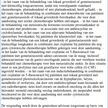
- in het raam van de behandeling van lokaal gevorderd of gemetastaseerd
niet-kleincellig longcarcinoom, nadat een voorafgaande standaard
chemotherapie, platinahoudend of niet platinahoudend, heeft gefaald. - in
het raam van de behandeling in combinatie met doxorubicine van patiënten
met gemetastaseerde of lokaal gevorderde borstkanker, die voor deze
aandoening niet eerder chemotherapie hebben ontvangen. - in het raam van
de behandeling van metastatische hormono-resistente prostaatkanker in
associatie met prednisone. - in associatie met een anthracycline en
cyclofosfamide, in het raam van een adjuvante behandeling van een
opereerbare borstkanker, bij patiënten die klierpositief zijn. - in het raam
van de behandeling van een lokaal gevorderde of gemetastaseerde niet-
kleincellige longkanker in combinatie met cisplatine bij patiënten die nog
geen cytotoxische chemotherapie hebben gekregen voor deze aandoening. -
in het kader van de behandeling met cisplatine en 5-fluorouracil van
patiënten met gemetastaseerde adeno-carcinoom van de maag, inclusief
adenocarcinoom van de gastro-oesofageale junctie die niet voorheen werden
behandeld met chemotherapie voor hun metastatische ziekte. In deze situatie
moet er een profylaxe met een groeifactor voor witte cellen (G-CSF)
ingesteld worden. - in het raam van een inductiebehandeling in combinatie
met cisplatine en 5-fluorouracil bij patiënten met lokaal gevorderd niet
gemetastaseerd plaveiselcelcarcinoom van de hypopharynx, larynx,
mondholte of orofarynx, dat door een multidisciplinair team bestaande uit
een radiotherapeut, neus-keel-oorarts en medisch oncoloog en die allen het
hieronder vermeld omstandig verslag ondertekenen, als inoperabel wordt
beschouwd en die voor deze aandoening niet eerder cytotoxische
chemotherapie hebben ontvangen.
De vergoeding wordt door de geneesheer-adviseur toegestaan op basis van