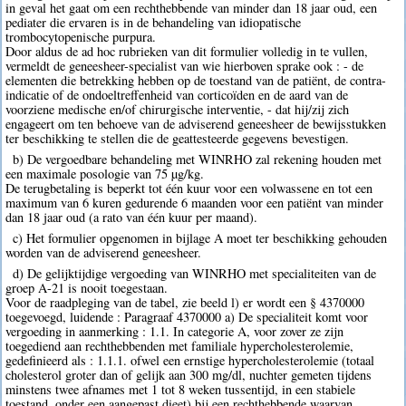
in geval het gaat om een rechthebbende van minder dan 18 jaar oud, een
pediater die ervaren is in de behandeling van idiopatische
trombocytopenische purpura.
Door aldus de ad hoc rubrieken van dit formulier volledig in te vullen,
vermeldt de geneesheer-specialist van wie hierboven sprake ook : - de
elementen die betrekking hebben op de toestand van de patiënt, de contra-
indicatie of de ondoeltreffenheid van corticoïden en de aard van de
voorziene medische en/of chirurgische interventie, - dat hij/zij zich
engageert om ten behoeve van de adviserend geneesheer de bewijsstukken
ter beschikking te stellen die de geattesteerde gegevens bevestigen.
b) De vergoedbare behandeling met WINRHO zal rekening houden met
een maximale posologie van 75 µg/kg.
De terugbetaling is beperkt tot één kuur voor een volwassene en tot een
maximum van 6 kuren gedurende 6 maanden voor een patiënt van minder
dan 18 jaar oud (a rato van één kuur per maand).
c) Het formulier opgenomen in bijlage A moet ter beschikking gehouden
worden van de adviserend geneesheer.
d) De gelijktijdige vergoeding van WINRHO met specialiteiten van de
groep A-21 is nooit toegestaan.
Voor de raadpleging van de tabel, zie beeld l) er wordt een § 4370000
toegevoegd, luidende : Paragraaf 4370000 a) De specialiteit komt voor
vergoeding in aanmerking : 1.1. In categorie A, voor zover ze zijn
toegediend aan rechthebbenden met familiale hypercholesterolemie,
gedefinieerd als : 1.1.1. ofwel een ernstige hypercholesterolemie (totaal
cholesterol groter dan of gelijk aan 300 mg/dl, nuchter gemeten tijdens
minstens twee afnames met 1 tot 8 weken tussentijd, in een stabiele
toestand, onder een aangepast dieet) bij een rechthebbende waarvan