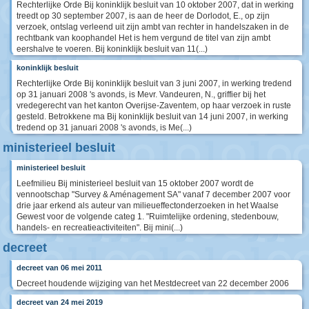
Rechterlijke Orde Bij koninklijk besluit van 10 oktober 2007, dat in werking
treedt op 30 september 2007, is aan de heer de Dorlodot, E., op zijn
verzoek, ontslag verleend uit zijn ambt van rechter in handelszaken in de
rechtbank van koophandel Het is hem vergund de titel van zijn ambt
eershalve te voeren. Bij koninklijk besluit van 11(...)
koninklijk besluit
Rechterlijke Orde Bij koninklijk besluit van 3 juni 2007, in werking tredend
op 31 januari 2008 's avonds, is Mevr. Vandeuren, N., griffier bij het
vredegerecht van het kanton Overijse-Zaventem, op haar verzoek in ruste
gesteld. Betrokkene ma Bij koninklijk besluit van 14 juni 2007, in werking
tredend op 31 januari 2008 's avonds, is Me(...)
ministerieel besluit
ministerieel besluit
Leefmilieu Bij ministerieel besluit van 15 oktober 2007 wordt de
vennootschap "Survey & Aménagement SA" vanaf 7 december 2007 voor
drie jaar erkend als auteur van milieueffectonderzoeken in het Waalse
Gewest voor de volgende categ 1. "Ruimtelijke ordening, stedenbouw,
handels- en recreatieactiviteiten". Bij mini(...)
decreet
decreet van 06 mei 2011
Decreet houdende wijziging van het Mestdecreet van 22 december 2006
decreet van 24 mei 2019