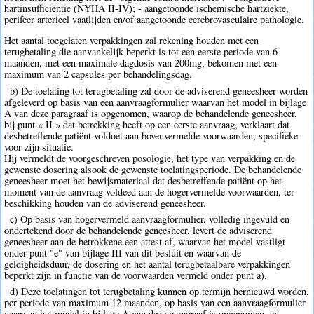
hartinsufficiëntie (NYHA II-IV); - aangetoonde ischemische hartziekte,
perifeer arterieel vaatlijden en/of aangetoonde cerebrovasculaire pathologie.
Het aantal toegelaten verpakkingen zal rekening houden met een
terugbetaling die aanvankelijk beperkt is tot een eerste periode van 6
maanden, met een maximale dagdosis van 200mg, bekomen met een
maximum van 2 capsules per behandelingsdag.
b) De toelating tot terugbetaling zal door de adviserend geneesheer worden
afgeleverd op basis van een aanvraagformulier waarvan het model in bijlage
A van deze paragraaf is opgenomen, waarop de behandelende geneesheer,
bij punt « II » dat betrekking heeft op een eerste aanvraag, verklaart dat
desbetreffende patiënt voldoet aan bovenvermelde voorwaarden, specifieke
voor zijn situatie.
Hij vermeldt de voorgeschreven posologie, het type van verpakking en de
gewenste dosering alsook de gewenste toelatingsperiode. De behandelende
geneesheer moet het bewijsmateriaal dat desbetreffende patiënt op het
moment van de aanvraag voldeed aan de hogervermelde voorwaarden, ter
beschikking houden van de adviserend geneesheer.
c) Op basis van hogervermeld aanvraagformulier, volledig ingevuld en
ondertekend door de behandelende geneesheer, levert de adviserend
geneesheer aan de betrokkene een attest af, waarvan het model vastligt
onder punt "e" van bijlage III van dit besluit en waarvan de
geldigheidsduur, de dosering en het aantal terugbetaalbare verpakkingen
beperkt zijn in functie van de voorwaarden vermeld onder punt a).
d) Deze toelatingen tot terugbetaling kunnen op termijn hernieuwd worden,
per periode van maximum 12 maanden, op basis van een aanvraagformulier
waarvan het model in bijlage A van deze paragraaf is opgenomen, en