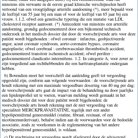
minstens één verwante in de eerste graad klinische verschijnselen heeft
vertoond van een vroegtijdinge arteriële aandoening (*), meer bepaald voor
de leeftijd van 55 jaar bij een man of voor de leeftijd van 65 jaar bij een
vrouw. 1.1.2. ofwel een genetische typering die een mutatie van LDL
cholesterol receptor aantoont. (*) Antecedent van minstens een arteriële
aandoening, grondig gedocumenteerd door een bijkomend technisch
onderzoek in het medisch dossier dat door de voorschrijvende arts voor deze
patiënt wordt bijgehouden : ofwel coronair : infarctus, geobjectiveerde
angor, acuut coronair syndroom, aorto-coronaire bypass, coronaire
angioplastie; ofwel cerebraal : cerebrovasculair thrombotisch accident,
gedocumenteerd transitoir ischemisch accident; ofwel perifeer :
gedocumenteerd claudicatio intermittens. 1.2. In categorie A, voor zover ze
zijn toegediend aan rechthebbenden die een harttransplantatie ondergaan
hebben.
b) Bovendien moet het voorschrift dat aanleiding geeft tot vergoeding
opgesteld zijn, conform aan volgende voorwaarden : de voorschrijvende arts
houdt rekening met een maximale vergoedbare dosering van 40 mg per dag;
de voorschrijvende arts gaat de impact van de behandeling na door jaarlijks
een lipidenprofiel uit te voeren, waarvan melding wordt gemaakt in het
medisch dossier dat voor deze patiënt wordt bijgehouden; de
voorschrijvende arts houdt rekening met de niet vergoeding van de
specialiteit MERCKPRAVASTATINE, tegelijk met een ander
hypolipemiërend geneesmiddel (statine, fibraat, resinaat, of een
nicotinezuurderivaat), behalve indien aan de voorwaarden voor de bedoelde
associatie, zoals ze voorkomen in de reglementering van het andere
hypolipemiërend geneesmiddel, is voldaan.
c) De machtiging tot vergoeding wordt afgeleverd door de adviserend