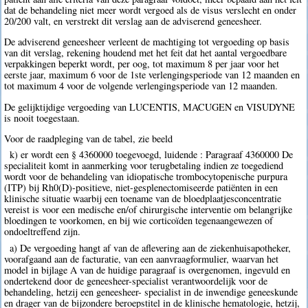
dat de behandeling niet meer wordt vergoed als de visus verslecht en onder
20/200 valt, en verstrekt dit verslag aan de adviserend geneesheer.
De adviserend geneesheer verleent de machtiging tot vergoeding op basis
van dit verslag, rekening houdend met het feit dat het aantal vergoedbare
verpakkingen beperkt wordt, per oog, tot maximum 8 per jaar voor het
eerste jaar, maximum 6 voor de 1ste verlengingsperiode van 12 maanden en
tot maximum 4 voor de volgende verlengingsperiode van 12 maanden.
De gelijktijdige vergoeding van LUCENTIS, MACUGEN en VISUDYNE
is nooit toegestaan.
Voor de raadpleging van de tabel, zie beeld
k) er wordt een § 4360000 toegevoegd, luidende : Paragraaf 4360000 De
specialiteit komt in aanmerking voor terugbetaling indien ze toegediend
wordt voor de behandeling van idiopatische trombocytopenische purpura
(ITP) bij Rh0(D)-positieve, niet-gesplenectomiseerde patiënten in een
klinische situatie waarbij een toename van de bloedplaatjesconcentratie
vereist is voor een medische en/of chirurgische interventie om belangrijke
bloedingen te voorkomen, en bij wie corticoïden tegenaangewezen of
ondoeltreffend zijn.
a) De vergoeding hangt af van de aflevering aan de ziekenhuisapotheker,
voorafgaand aan de facturatie, van een aanvraagformulier, waarvan het
model in bijlage A van de huidige paragraaf is overgenomen, ingevuld en
ondertekend door de geneesheer-specialist verantwoordelijk voor de
behandeling, hetzij een geneesheer- specialist in de inwendige geneeskunde
en drager van de bijzondere beroepstitel in de klinische hematologie, hetzij,