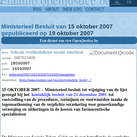
^
-
NL
FR
RSS
ABOUT
WEB LOG
CONTACT
Ministerieel Besluit van
15
oktober
2007
gepubliceerd op
19
oktober
2007
Een dienst van vzw OpenJustice.be
federale overheidsdienst sociale zekerheid
bron
2007023400
numac
19/10/2007
pub.
15/10/2007
prom.
ELI
eli/besluit/2007/10/15/2007023400/staatsblad
staatsblad
https://www.ejustice.just.fgov.be/cgi/article_body(...)
15 OKTOBER 2007. - Ministerieel besluit tot wijziging van de lijst
gevoegd bij het
koninklijk besluit van 21 december 2001
tot
vaststelling van de procedures, termijnen en voorwaarden inzake de
tegemoetkoming van de verplichte verzekering voor geneeskundige
verzorging en uitkeringen in de kosten van farmaceutische
specialiteiten
De Minister van Sociale Zaken, Gelet op de wet betreffende de verplichte