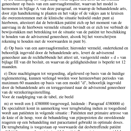
geneesheer op basis van een aanvraagformulier, waarvan het model is
hernomen in bijlage A van deze paragraaf, en waarop de behandelende arts,
door zijn handtekening te plaaten en het vakje of de vakjes aan te kruisen
die overeenstemmen met de klinische situatie bedoeld onder punt a)
hierboven, attesteert dat de betrokken patiënt zich op het moment van de
aanvraag in de hierboven vermelde situatie bevindt en er zich toe verbindt de
bewijsstukken met betrekking tot de situatie van de patiënt ter beschikking
te houden van de adviserend geneesheer, alsook bij het voorschrijven
rekening te houden met de voorwaarden in punt b).
d) Op basis van een aanvraagformulier, hieronder vermeld, ondertekend en
behoorlijk ingevuld door de behandelende arts, levert de adviserend
geneesheer aan de rechthebbende het attest uit, vastgesteld onder « d » van
bijlage III van dit besluit, en waarvan de geldigheidsduur is beperkt tot 12
maanden.
e) Deze machtigingen tot vergoeding, afgeleverd op basis van de huidige
reglementering, kunnen verlengd worden voor hernieuwbare periodes van
maximum 60 maanden op basis van een model "d", behoorlijk ingevuld
door de behandelende arts en teruggestuurd naar de adviserend geneesheer
van de verzekeringsinstelling.
Voor de raadpleging van de tabel, zie beeld
m) er wordt een § 4380000 toegevoegd, luidende : Paragraaf 4380000 a)
De specialiteit komt in aanmerking voor terugbetaling indien ze toegediend
wordt aan patiënten in volgende situatie : Patiënten met primaire artrose van
de knie of de heup, voor de behandeling van pijnopstoten die onvoldoende
reageren op een behandeling met paracetamol gebruikt in optimale doses.
De terugbetaling is toegestaan op voorwaarde dat desbetreffende patiënt