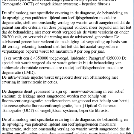
Tomografie (OCT) of vergelijkbaar systeem; - beperkte fibrosis.
De oftalmoloog met specifieke ervaring in de diagnose, de behandeling en
de opvolging van patiënten lijdend aan leeftijdsgebonden maculaire
degeneratie, stelt een omstandig verslag op waarin wordt aangetoond dat de
patiënt aan alle criteria van deze paragraaf voldoet, meer bepaald aan het feit
dat de behandeling niet meer wordt vergoed als de visus verslecht en onder
20/200 valt, en verstrekt dit verslag aan de adviserend geneesheer De
adviserend geneesheer verleent de machtiging tot vergoeding op basis van
dit verslag, rekening houdend met het feit dat het aantal vergoedbare
verpakkingen beperkt wordt tot maximum 9 per oog per jaar.
j) er wordt een § 4350000 toegevoegd, luidende : Paragraaf 4350000 De
specialiteit wordt vergoed als ze wordt gebruikt bij de behandeling van
subfoveale choroïdale neovasculaire (natte) leeftijdsgebonden maculaire
degeneratie (LMD).
De intra-vitreale injectie wordt uitgevoerd door een oftalmoloog met
ervaring in intravitreale injecties.
De diagnose dient gebaseerd te zijn op : nieuwvaatvorming in een actief
stadium; de lekkage moet aangetoond worden met behulp van
fluorescentieangiografie; netvliesoedeem aangetoond met behulp van hetzij
steoreoscopische fluorescentieangiografie, hetzij Optical Coherence
Tomografie (OCT) of vergelijkbaar systeem; beperkte fibrosis.
De oftalmoloog met specifieke ervaring in de diagnose, de behandeling en
de opvolging van patiënten lijdend aan leeftijdsgebonden maculaire
degeneratie, stelt een omstandig verslag op waarin wordt aangetoond dat de
patiënt aan alle criteria van deze paragraaf voldoet, meer bepaald aan het feit