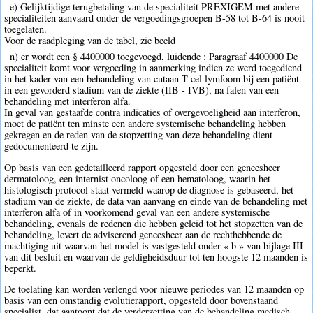
e) Gelijktijdige terugbetaling van de specialiteit PREXIGEM met andere
specialiteiten aanvaard onder de vergoedingsgroepen B-58 tot B-64 is nooit
toegelaten.
Voor de raadpleging van de tabel, zie beeld
n) er wordt een § 4400000 toegevoegd, luidende : Paragraaf 4400000 De
specialiteit komt voor vergoeding in aanmerking indien ze werd toegediend
in het kader van een behandeling van cutaan T-cel lymfoom bij een patiënt
in een gevorderd stadium van de ziekte (IIB - IVB), na falen van een
behandeling met interferon alfa.
In geval van gestaafde contra indicaties of overgevoeligheid aan interferon,
moet de patiënt ten minste een andere systemische behandeling hebben
gekregen en de reden van de stopzetting van deze behandeling dient
gedocumenteerd te zijn.
Op basis van een gedetailleerd rapport opgesteld door een geneesheer
dermatoloog, een internist oncoloog of een hematoloog, waarin het
histologisch protocol staat vermeld waarop de diagnose is gebaseerd, het
stadium van de ziekte, de data van aanvang en einde van de behandeling met
interferon alfa of in voorkomend geval van een andere systemische
behandeling, evenals de redenen die hebben geleid tot het stopzetten van de
behandeling, levert de adviserend geneesheer aan de rechthebbende de
machtiging uit waarvan het model is vastgesteld onder « b » van bijlage III
van dit besluit en waarvan de geldigheidsduur tot ten hoogste 12 maanden is
beperkt.
De toelating kan worden verlengd voor nieuwe periodes van 12 maanden op
basis van een omstandig evolutierapport, opgesteld door bovenstaand
specialist, dat aantoont dat de verderzetting van de behandeling medisch