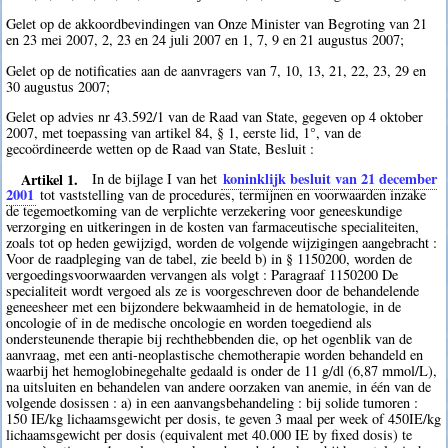
Gelet op de akkoordbevindingen van Onze Minister van Begroting van 21
en 23 mei 2007, 2, 23 en 24 juli 2007 en 1, 7, 9 en 21 augustus 2007;
Gelet op de notificaties aan de aanvragers van 7, 10, 13, 21, 22, 23, 29 en
30 augustus 2007;
Gelet op advies nr 43.592/1 van de Raad van State, gegeven op 4 oktober
2007, met toepassing van artikel 84, § 1, eerste lid, 1°, van de
gecoördineerde wetten op de Raad van State, Besluit :
Artikel 1.
koninklijk besluit van 21 december
In de bijlage I van het
2001
tot vaststelling van de procedures, termijnen en voorwaarden inzake
de tegemoetkoming van de verplichte verzekering voor geneeskundige
verzorging en uitkeringen in de kosten van farmaceutische specialiteiten,
zoals tot op heden gewijzigd, worden de volgende wijzigingen aangebracht :
Voor de raadpleging van de tabel, zie beeld b) in § 1150200, worden de
vergoedingsvoorwaarden vervangen als volgt : Paragraaf 1150200 De
specialiteit wordt vergoed als ze is voorgeschreven door de behandelende
geneesheer met een bijzondere bekwaamheid in de hematologie, in de
oncologie of in de medische oncologie en worden toegediend als
ondersteunende therapie bij rechthebbenden die, op het ogenblik van de
aanvraag, met een anti-neoplastische chemotherapie worden behandeld en
waarbij het hemoglobinegehalte gedaald is onder de 11 g/dl (6,87 mmol/L),
na uitsluiten en behandelen van andere oorzaken van anemie, in één van de
volgende dosissen : a) in een aanvangsbehandeling : bij solide tumoren :
150 IE/kg lichaamsgewicht per dosis, te geven 3 maal per week of 450IE/kg
lichaamsgewicht per dosis (equivalent met 40.000 IE by fixed dosis) te