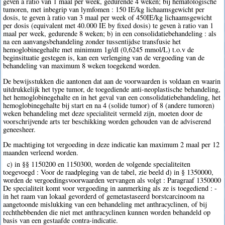
geven à ratio van 1 maal per week, gedurende 4 weken; bij hematologische
tumoren, met inbegrip van lymfomen : 150 IE/kg lichaamsgewicht per
dosis, te geven à ratio van 3 maal per week of 450IE/kg lichaamsgewicht
per dosis (equivalent met 40.000 IE by fixed dosis) te geven à ratio van 1
maal per week, gedurende 8 weken; b) in een consolidatiebehandeling : als
na een aanvangsbehandeling zonder tussentijdse transfusie het
hemoglobinegehalte met minimum 1g/dl (0,6245 mmol/L) t.o.v de
beginsituatie gestegen is, kan een verlenging van de vergoeding van de
behandeling van maximum 8 weken toegekend worden.
De bewijsstukken die aantonen dat aan de voorwaarden is voldaan en waarin
uitdrukkelijk het type tumor, de toegediende anti-neoplastische behandeling,
het hemoglobinegehalte en in het geval van een consolidatiebehandeling, het
hemoglobinegehalte bij start en na 4 (solide tumor) of 8 (andere tumoren)
weken behandeling met deze specialiteit vermeld zijn, moeten door de
voorschrijvende arts ter beschikking worden gehouden van de adviserend
geneesheer.
De machtiging tot vergoeding in deze indicatie kan maximum 2 maal per 12
maanden verleend worden.
c) in §§ 1150200 en 1150300, worden de volgende specialiteiten
toegevoegd : Voor de raadpleging van de tabel, zie beeld d) in § 1350000,
worden de vergoedingsvoorwaarden vervangen als volgt : Paragraaf 1350000
De specialiteit komt voor vergoeding in aanmerking als ze is toegediend : -
in het raam van lokaal gevorderd of gemetastaseerd borstcarcinoom na
aangetoonde mislukking van een behandeling met anthracyclinen, of bij
rechthebbenden die niet met anthracyclinen kunnen worden behandeld op
basis van een gestaafde contra-indicatie.