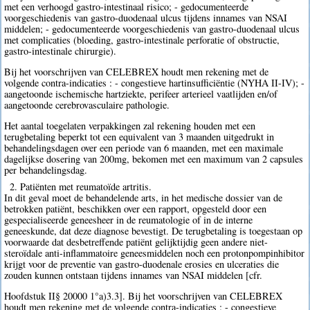
met een verhoogd gastro-intestinaal risico; - gedocumenteerde
voorgeschiedenis van gastro-duodenaal ulcus tijdens innames van NSAI
middelen; - gedocumenteerde voorgeschiedenis van gastro-duodenaal ulcus
met complicaties (bloeding, gastro-intestinale perforatie of obstructie,
gastro-intestinale chirurgie).
Bij het voorschrijven van CELEBREX houdt men rekening met de
volgende contra-indicaties : - congestieve hartinsufficiëntie (NYHA II-IV); -
aangetoonde ischemische hartziekte, perifeer arterieel vaatlijden en/of
aangetoonde cerebrovasculaire pathologie.
Het aantal toegelaten verpakkingen zal rekening houden met een
terugbetaling beperkt tot een equivalent van 3 maanden uitgedrukt in
behandelingsdagen over een periode van 6 maanden, met een maximale
dagelijkse dosering van 200mg, bekomen met een maximum van 2 capsules
per behandelingsdag.
2. Patiënten met reumatoïde artritis.
In dit geval moet de behandelende arts, in het medische dossier van de
betrokken patiënt, beschikken over een rapport, opgesteld door een
gespecialiseerde geneesheer in de reumatologie of in de interne
geneeskunde, dat deze diagnose bevestigt. De terugbetaling is toegestaan op
voorwaarde dat desbetreffende patiënt gelijktijdig geen andere niet-
steroïdale anti-inflammatoire geneesmiddelen noch een protonpompinhibitor
krijgt voor de preventie van gastro-duodenale erosies en ulceraties die
zouden kunnen ontstaan tijdens innames van NSAI middelen [cfr.
Hoofdstuk II§ 20000 1°a)3.3]. Bij het voorschrijven van CELEBREX
houdt men rekening met de volgende contra-indicaties : - congestieve