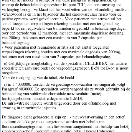
waarop de behandelende geneesheer bij punt "III", dat een aanvraag tot
verlenging beoogt, verklaart dat het voortzetten van de behandeling medisch
verantwoord is en in het bijzonder dat het cardiovasculair risico voor de
patiënt opnieuw werd geëvalueerd : - Voor patiënten met artrose zal het
aantal toegelaten verpakkingen rekening houden met een terugbetaling
beperkt tot een equivalent van 6 maanden uitgedrukt in behandelingsdagen
over een periode van 12 maanden, met een maximale dagelijkse dosering
van 200mg, bekomen met een maximum van 2 capsules per
behandelingsdag.
- Voor patiënten met reumatoïde artritis zal het aantal toegelaten
verpakkingen rekening houden met een maximale dagdosis van 200mg,
bekomen met een maximum van 2 capsules per behandelingsdag.
e) Gelijktijdige terugbetaling van de specialiteit CELEBREX met andere
specialiteiten aanvaard onder de vergoedingsgroepen B-58 tot B-64 is nooit
toegelaten.
Voor de raadpleging van de tabel, zie beeld
i) in § 4030000, worden de vergoedingsvoorwaarden vervangen als volgt :
Paragraaf 4030000 De specialiteit wordt vergoed als ze wordt gebruikt bij de
behandeling van subfoveale choroïdale neovasculaire (natte)
leeftijdsgebonden maculaire degeneratie (LMD).
De intra-vitreale injectie wordt uitgevoerd door een oftalmoloog met
ervaring in intravitreale injecties.
De diagnose dient gebaseerd te zijn op : - nieuwvaatvorming in een actief
stadium; de lekkage moet aangetoond worden met behulp van
fluorescentieangiografie; - netvliesoedeem aangetoond met behulp van hetzij
steoreoscopische fluorescentieangiografie, hetzij Optical Coherence