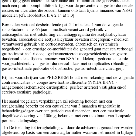
gelijktijdig geen andere niet-steroïdale anti-inflammatoire geneesmiddelen
noch een protonpompinhibitor krijgt voor de preventie van gastro-duodenale
erosies en ulceraties die zouden kunnen ontstaan tijdens innames van NSAI
middelen [cfr. Hoofdstuk II § 2 1° a) 3.3].
Bovendien vertoont desbetreffende patiënt minstens 1 van de volgende
risicofactoren : - > 65 jaar; - medisch verantwoord gebruik van
anticoagulantia, met uitsluiting van antiaggregantia die acetylsalicylzuur
bevatten, associaties die acetylsalicylzuur bevatten inbegrepen; - medisch
verantwoord gebruik van corticosteroïden, chronisch en systemisch
toegediend; - een ernstige co-morbiditeit die gepaard gaat met een verhoogd
gastro-intestinaal risico; - gedocumenteerde voorgeschiedenis van gastro-
duodenaal ulcus tijdens innames van NSAI middelen; - gedocumenteerde
voorgeschiedenis van gastro-duodenaal ulcus met complicaties (bloeding,
gastro-intestinale perforatie of obstructie, gastro-intestinale chirurgie).
Bij het voorschrijven van PREXIGEM houdt men rekening met de volgende
contra-indicaties : - congestieve hartinsufficiëntie (NYHA II-IV); -
aangetoonde ischemische cardiopathie, perifeer arterieel vaatlijden en/of
cerebrovasculaire pathologie.
Het aantal toegelaten verpakkingen zal rekening houden met een
terugbetaling beperkt tot een equivalent van 3 maanden uitgedrukt in
behandelingsdagen over een periode van 6 maanden, met een maximale
dagelijkse dosering van 100mg, bekomen met een maximum van 1 capsule
per behandelingsdag.
b) De toelating tot terugbetaling zal door de adviserend geneesheer worden
afgeleverd op basis van een aanvraagformulier waarvan het model in bijlage