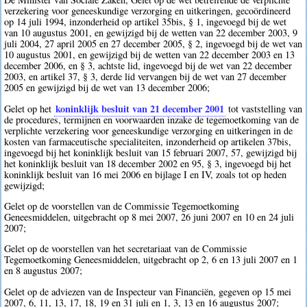
verzekering voor geneeskundige verzorging en uitkeringen, gecoördineerd
op 14 juli 1994, inzonderheid op artikel 35bis, § 1, ingevoegd bij de wet
van 10 augustus 2001, en gewijzigd bij de wetten van 22 december 2003, 9
juli 2004, 27 april 2005 en 27 december 2005, § 2, ingevoegd bij de wet van
10 augustus 2001, en gewijzigd bij de wetten van 22 december 2003 en 13
december 2006, en § 3, achtste lid, ingevoegd bij de wet van 22 december
2003, en artikel 37, § 3, derde lid vervangen bij de wet van 27 december
2005 en gewijzigd bij de wet van 13 december 2006;
koninklijk besluit van 21 december 2001
Gelet op het
tot vaststelling van
de procedures, termijnen en voorwaarden inzake de tegemoetkoming van de
verplichte verzekering voor geneeskundige verzorging en uitkeringen in de
kosten van farmaceutische specialiteiten, inzonderheid op artikelen 37bis,
ingevoegd bij het koninklijk besluit van 15 februari 2007, 57, gewijzigd bij
het koninklijk besluit van 18 december 2002 en 95, § 3, ingevoegd bij het
koninklijk besluit van 16 mei 2006 en bijlage I en IV, zoals tot op heden
gewijzigd;
Gelet op de voorstellen van de Commissie Tegemoetkoming
Geneesmiddelen, uitgebracht op 8 mei 2007, 26 juni 2007 en 10 en 24 juli
2007;
Gelet op de voorstellen van het secretariaat van de Commissie
Tegemoetkoming Geneesmiddelen, uitgebracht op 2, 6 en 13 juli 2007 en 1
en 8 augustus 2007;
Gelet op de adviezen van de Inspecteur van Financiën, gegeven op 15 mei
2007, 6, 11, 13, 17, 18, 19 en 31 juli en 1, 3, 13 en 16 augustus 2007;