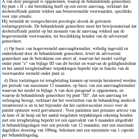
A van deze paragraaf is opgenomen, waarop de behandelende geneesheer,
bij punt « II » dat betrekking heeft op een eerste aanvraag, verklaart dat
desbetreffende patiënt voldoet aan bovenvermelde voorwaarden, specifieke
voor zijn situatie.
Hij vermeldt de voorgeschreven posologie alsook de gewenste
toelatingsperiode. De behandelende geneesheer moet het bewijsmateriaal dat
desbetreffende patiënt op het moment van de aanvraag voldeed aan de
hogervermelde voorwaarden, ter beschikking houden van de adviserend
geneesheer.
c) Op basis van hogervermeld aanvraagformulier, volledig ingevuld en
ondertekend door de behandelende geneesheer, levert de adviserend
geneesheer aan de betrokkene een attest af, waarvan het model vastligt
onder punt "e" van bijlage III van dit besluit en waarvan de geldigheidsduur
en het aantal terugbetaalbare verpakkingen beperkt zijn in functie van de
voorwaarden vermeld onder punt a).
d) Deze toelatingen tot terugbetaling kunnen op termijn hernieuwd worden,
per periode van maximum 12 maanden, op basis van een aanvraagformulier
waarvan het model in bijlage A van deze paragraaf is opgenomen, en
waarop de behandelende geneesheer bij punt "III", dat een aanvraag tot
verlenging beoogt, verklaart dat het voortzetten van de behandeling medisch
verantwoord is en in het bijzonder dat het cardiovasculair risico voor de
patiënt opnieuw werd geëvalueerd : Voor patiënten met primaire artrose van
de knie of de heup zal het aantal toegelaten verpakkingen rekening houden
met een terugbetaling beperkt tot een equivalent van 6 maanden uitgedrukt
in behandelingsdagen over een periode van 12 maanden, met een maximale
dagelijkse dosering van 100mg, bekomen met een maximum van 1 capsule
per behandelingsdag.