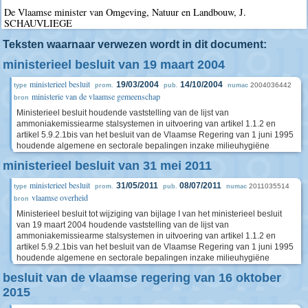
De Vlaamse minister van Omgeving, Natuur en Landbouw, J.
SCHAUVLIEGE
Teksten waarnaar verwezen wordt in dit document:
ministerieel besluit van 19 maart 2004
ministerieel besluit
19/03/2004
14/10/2004
2004036442
type
prom.
pub.
numac
ministerie van de vlaamse gemeenschap
bron
Ministerieel besluit houdende vaststelling van de lijst van
ammoniakemissiearme stalsystemen in uitvoering van artikel 1.1.2 en
artikel 5.9.2.1bis van het besluit van de Vlaamse Regering van 1 juni 1995
houdende algemene en sectorale bepalingen inzake milieuhygiëne
ministerieel besluit van 31 mei 2011
ministerieel besluit
31/05/2011
08/07/2011
2011035514
type
prom.
pub.
numac
vlaamse overheid
bron
Ministerieel besluit tot wijziging van bijlage I van het ministerieel besluit
van 19 maart 2004 houdende vaststelling van de lijst van
ammoniakemissiearme stalsystemen in uitvoering van artikel 1.1.2 en
artikel 5.9.2.1bis van het besluit van de Vlaamse Regering van 1 juni 1995
houdende algemene en sectorale bepalingen inzake milieuhygiëne
besluit van de vlaamse regering van 16 oktober
2015