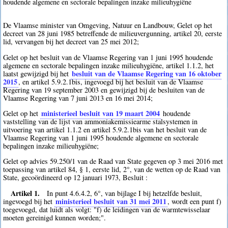
houdende algemene en sectorale bepalingen inzake milieuhygiëne
De Vlaamse minister van Omgeving, Natuur en Landbouw, Gelet op het
decreet van 28 juni 1985 betreffende de milieuvergunning, artikel 20, eerste
lid, vervangen bij het decreet van 25 mei 2012;
Gelet op het besluit van de Vlaamse Regering van 1 juni 1995 houdende
algemene en sectorale bepalingen inzake milieuhygiëne, artikel 1.1.2, het
besluit van de Vlaamse Regering van 16 oktober
laatst gewijzigd bij het
2015
, en artikel 5.9.2.1bis, ingevoegd bij het besluit van de Vlaamse
Regering van 19 september 2003 en gewijzigd bij de besluiten van de
Vlaamse Regering van 7 juni 2013 en 16 mei 2014;
ministerieel besluit van 19 maart 2004
Gelet op het
houdende
vaststelling van de lijst van ammoniakemissiearme stalsystemen in
uitvoering van artikel 1.1.2 en artikel 5.9.2.1bis van het besluit van de
Vlaamse Regering van 1 juni 1995 houdende algemene en sectorale
bepalingen inzake milieuhygiëne;
Gelet op advies 59.250/1 van de Raad van State gegeven op 3 mei 2016 met
toepassing van artikel 84, § 1, eerste lid, 2°, van de wetten op de Raad van
State, gecoördineerd op 12 januari 1973, Besluit :
Artikel 1.
In punt 4.6.4.2, 6°, van bijlage I bij hetzelfde besluit,
ministerieel besluit van 31 mei 2011
ingevoegd bij het
, wordt een punt f)
toegevoegd, dat luidt als volgt: "f) de leidingen van de warmtewisselaar
moeten gereinigd kunnen worden;".