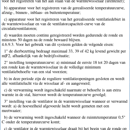
voor het registreren van het aan staan van de warmtewisselaar (urenteller);
b) apparatuur voor het registreren van de gerealiseerde temperatuurcurve,
afzuig-, binnen-, inblaas- en buitentemperatuur;
c) apparatuur voor het registreren van het gerealiseerde ventilatiedebiet in
de warmtewisselaar en van de ventilatorcapaciteit-curve van de
circulatieventilatoren;
d) waarden moeten continu geregistreerd worden gedurende de ronde en
minstens 50 dagen na de ronde bewaard blijven.
4.6.9.3. Voor het gebruik van dit systeem gelden de volgende eisen:
1° de dierbezetting bedraagt maximaal 33, 39 of 42 kg levend gewicht per
m|F2, afhankelijk van de bedrijfssituatie;
2° instelling temperatuurcurve: a) minimaal de eerste 18 tot 20 dagen van
een ronde kan de warmtewisselaar in de volledige minimum
ventilatiebehoefte van een stal voorzien;
b) in deze periode zijn de reguliere ventilatieopeningen gesloten en wordt
alle ventilatielucht via de wisselaar af- en aangevoerd;
c) de verwarming wordt ingeschakeld naarmate er behoefte is aan extra
warmte in de stal, hiervoor wordt de temperatuurcurve gevolgd;
3° instelling van de ventilator in de warmtewisselaar wanneer er verwarmd
wordt: a) de hoeveelheid afgevoerde lucht wordt gemeten met een
meetwaaier;
b) de verwarming wordt ingeschakeld wanneer de ruimtetemperatuur 0,5°
C onder de temperatuurcurve komt;
c) de ventilator in de warmtewisselaar draait bij het begin van de ronde op