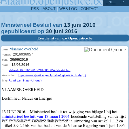
^
-
NL
FR
RSS
ABOUT
WEB LOG
CONTACT
Ministerieel Besluit van
13
juni
2016
gepubliceerd op
30
juni
2016
Een dienst van vzw OpenJustice.be
vlaamse overheid
bron
2016036057
numac
30/06/2016
pub.
13/06/2016
prom.
ELI
eli/besluit/2016/06/13/2016036057/staatsblad
staatsblad
https://www.ejustice.just.fgov.be/cgi/article_body(...)
links
Raad van State (chrono)
VLAAMSE OVERHEID
Leefmilieu, Natuur en Energie
13 JUNI 2016. - Ministerieel besluit tot wijziging van bijlage I bij het
ministerieel besluit van 19 maart 2004
houdende vaststelling van de lijst
van ammoniakemissiearme stalsystemen in uitvoering van artikel 1.1.2 en
artikel 5.9.2.1bis van het besluit van de Vlaamse Regering van 1 juni 1995