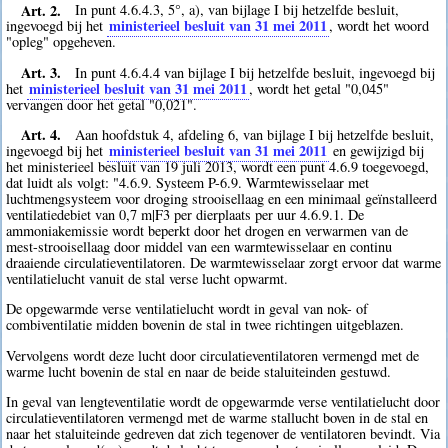
Art. 2.
In punt 4.6.4.3, 5°, a), van bijlage I bij hetzelfde besluit,
ministerieel besluit van 31 mei 2011
ingevoegd bij het
, wordt het woord
"opleg" opgeheven.
Art. 3.
In punt 4.6.4.4 van bijlage I bij hetzelfde besluit, ingevoegd bij
ministerieel besluit van 31 mei 2011
het
, wordt het getal "0,045"
vervangen door het getal "0,021".
Art. 4.
Aan hoofdstuk 4, afdeling 6, van bijlage I bij hetzelfde besluit,
ministerieel besluit van 31 mei 2011
ingevoegd bij het
en gewijzigd bij
het ministerieel besluit van 19 juli 2013, wordt een punt 4.6.9 toegevoegd,
dat luidt als volgt: "4.6.9. Systeem P-6.9. Warmtewisselaar met
luchtmengsysteem voor droging strooisellaag en een minimaal geïnstalleerd
ventilatiedebiet van 0,7 m|F3 per dierplaats per uur 4.6.9.1. De
ammoniakemissie wordt beperkt door het drogen en verwarmen van de
mest-strooisellaag door middel van een warmtewisselaar en continu
draaiende circulatieventilatoren. De warmtewisselaar zorgt ervoor dat warme
ventilatielucht vanuit de stal verse lucht opwarmt.
De opgewarmde verse ventilatielucht wordt in geval van nok- of
combiventilatie midden bovenin de stal in twee richtingen uitgeblazen.
Vervolgens wordt deze lucht door circulatieventilatoren vermengd met de
warme lucht bovenin de stal en naar de beide staluiteinden gestuwd.
In geval van lengteventilatie wordt de opgewarmde verse ventilatielucht door
circulatieventilatoren vermengd met de warme stallucht boven in de stal en
naar het staluiteinde gedreven dat zich tegenover de ventilatoren bevindt. Via