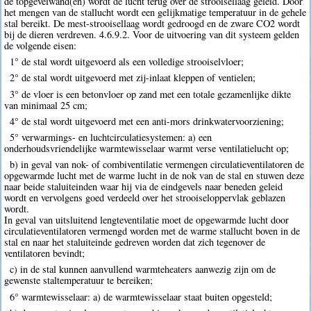
de topgevelwand(en) wordt de lucht terug over de strooisellaag geleid. Door
het mengen van de stallucht wordt een gelijkmatige temperatuur in de gehele
stal bereikt. De mest-strooisellaag wordt gedroogd en de zware CO2 wordt
bij de dieren verdreven. 4.6.9.2. Voor de uitvoering van dit systeem gelden
de volgende eisen:
1° de stal wordt uitgevoerd als een volledige strooiselvloer;
2° de stal wordt uitgevoerd met zij-inlaat kleppen of ventielen;
3° de vloer is een betonvloer op zand met een totale gezamenlijke dikte
van minimaal 25 cm;
4° de stal wordt uitgevoerd met een anti-mors drinkwatervoorziening;
5° verwarmings- en luchtcirculatiesystemen: a) een
onderhoudsvriendelijke warmtewisselaar warmt verse ventilatielucht op;
b) in geval van nok- of combiventilatie vermengen circulatieventilatoren de
opgewarmde lucht met de warme lucht in de nok van de stal en stuwen deze
naar beide staluiteinden waar hij via de eindgevels naar beneden geleid
wordt en vervolgens goed verdeeld over het strooiseloppervlak geblazen
wordt.
In geval van uitsluitend lengteventilatie moet de opgewarmde lucht door
circulatieventilatoren vermengd worden met de warme stallucht boven in de
stal en naar het staluiteinde gedreven worden dat zich tegenover de
ventilatoren bevindt;
c) in de stal kunnen aanvullend warmteheaters aanwezig zijn om de
gewenste staltemperatuur te bereiken;
6° warmtewisselaar: a) de warmtewisselaar staat buiten opgesteld;