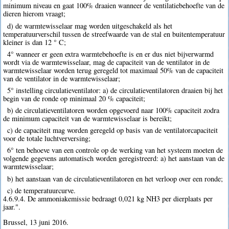
minimum niveau en gaat 100% draaien wanneer de ventilatiebehoefte van de
dieren hierom vraagt;
d) de warmtewisselaar mag worden uitgeschakeld als het
temperatuurverschil tussen de streefwaarde van de stal en buitentemperatuur
kleiner is dan 12 ° C;
4° wanneer er geen extra warmtebehoefte is en er dus niet bijverwarmd
wordt via de warmtewisselaar, mag de capaciteit van de ventilator in de
warmtewisselaar worden terug geregeld tot maximaal 50% van de capaciteit
van de ventilator in de warmtewisselaar;
5° instelling circulatieventilator: a) de circulatieventilatoren draaien bij het
begin van de ronde op minimaal 20 % capaciteit;
b) de circulatieventilatoren worden opgevoerd naar 100% capaciteit zodra
de minimum capaciteit van de warmtewisselaar is bereikt;
c) de capaciteit mag worden geregeld op basis van de ventilatorcapaciteit
voor de totale luchtverversing;
6° ten behoeve van een controle op de werking van het systeem moeten de
volgende gegevens automatisch worden geregistreerd: a) het aanstaan van de
warmtewisselaar;
b) het aanstaan van de circulatieventilatoren en het verloop over een ronde;
c) de temperatuurcurve.
4.6.9.4. De ammoniakemissie bedraagt 0,021 kg NH3 per dierplaats per
jaar.".
Brussel, 13 juni 2016.