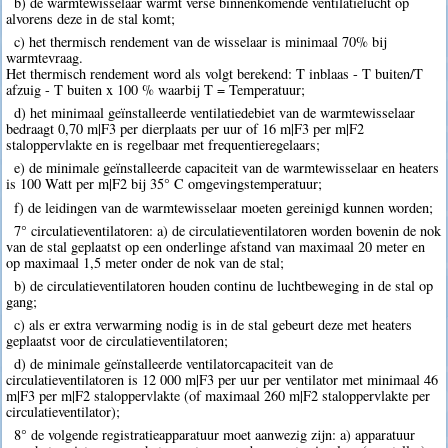
b) de warmtewisselaar warmt verse binnenkomende ventilatielucht op
alvorens deze in de stal komt;
c) het thermisch rendement van de wisselaar is minimaal 70% bij
warmtevraag.
Het thermisch rendement word als volgt berekend: T inblaas - T buiten/T
afzuig - T buiten x 100 % waarbij T = Temperatuur;
d) het minimaal geïnstalleerde ventilatiedebiet van de warmtewisselaar
bedraagt 0,70 m|F3 per dierplaats per uur of 16 m|F3 per m|F2
staloppervlakte en is regelbaar met frequentieregelaars;
e) de minimale geïnstalleerde capaciteit van de warmtewisselaar en heaters
is 100 Watt per m|F2 bij 35° C omgevingstemperatuur;
f) de leidingen van de warmtewisselaar moeten gereinigd kunnen worden;
7° circulatieventilatoren: a) de circulatieventilatoren worden bovenin de nok
van de stal geplaatst op een onderlinge afstand van maximaal 20 meter en
op maximaal 1,5 meter onder de nok van de stal;
b) de circulatieventilatoren houden continu de luchtbeweging in de stal op
gang;
c) als er extra verwarming nodig is in de stal gebeurt deze met heaters
geplaatst voor de circulatieventilatoren;
d) de minimale geïnstalleerde ventilatorcapaciteit van de
circulatieventilatoren is 12 000 m|F3 per uur per ventilator met minimaal 46
m|F3 per m|F2 staloppervlakte (of maximaal 260 m|F2 staloppervlakte per
circulatieventilator);
8° de volgende registratieapparatuur moet aanwezig zijn: a) apparatuur