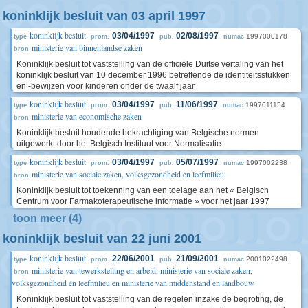
koninklijk besluit van 03 april 1997
koninklijk besluit
03/04/1997
02/08/1997
1997000178
type
prom.
pub.
numac
ministerie van binnenlandse zaken
bron
Koninklijk besluit tot vaststelling van de officiële Duitse vertaling van het
koninklijk besluit van 10 december 1996 betreffende de identiteitsstukken
en -bewijzen voor kinderen onder de twaalf jaar
koninklijk besluit
03/04/1997
11/06/1997
1997011154
type
prom.
pub.
numac
ministerie van economische zaken
bron
Koninklijk besluit houdende bekrachtiging van Belgische normen
uitgewerkt door het Belgisch Instituut voor Normalisatie
koninklijk besluit
03/04/1997
05/07/1997
1997002238
type
prom.
pub.
numac
ministerie van sociale zaken, volksgezondheid en leefmilieu
bron
Koninklijk besluit tot toekenning van een toelage aan het « Belgisch
Centrum voor Farmakoterapeutische informatie » voor het jaar 1997
toon meer (4)
koninklijk besluit van 22 juni 2001
koninklijk besluit
22/06/2001
21/09/2001
2001022498
type
prom.
pub.
numac
ministerie van tewerkstelling en arbeid, ministerie van sociale zaken,
bron
volksgezondheid en leefmilieu en ministerie van middenstand en landbouw
Koninklijk besluit tot vaststelling van de regelen inzake de begroting, de