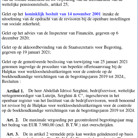
wettelijke pensioenstelsels, artikel 25;
koninklijk besluit van 14 november 2001
Gelet op het
inzake de
uitoefening van de opdracht van de revisoren bij de openbare instellingen
van sociale zekerheid;
Gelet op het advies van de Inspecteur van Financiën, gegeven op 6
december 2020;
Gelet op de akkoordbevinding van de Staatsecretaris voor Begroting,
gegeven op 19 januari 2021;
Gelet op de gemotiveerde beslissing van toewijzing van 25 januari 2021
genomen ingevolge de procedure van beperkte offerteaanvraag bij de
Hulpkas voor werkloosheidsuitkeringen voor de controle op de
boekhoudkundige verrichtingen van de begrotingsjaren 2019 tot 2024;,
Besluiten :
Artikel 1.
De heer Abdellah Idrissi Serghini, bedrijfsrevisor, wettelijke
vertegenwoordiger van Luteijn, Serghini & C°, ingeschreven in het
openbaar register van het Instituut van de bedrijfsrevisoren, wordt benoemd
tot revisor bij de Hulpkas voor werkloosheidsuitkeringen voor de controle
op de boekhoudkundige verrichtingen van de begrotingsjaren 2019 tot 2024.
Art. 2.
De maximale vergoeding per gecontroleerd begrotingsjaar mag
het bedrag van EUR 7.980,00 (excl. B.T.W.) niet overschrijden.
Art. 3.
De in artikel 2 vermelde prijs kan worden geïndexeerd op basis