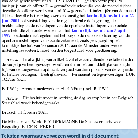
van de volgende formule: Pi = Pb X Io/I1 Pi = geïndexeerde prijs Pb =
basisprijs van de offerte I1 = gezondheidsindexcijfer van de maand tijdens
dewelke de offerte werd verstuurd I0 = gezondheidsindexcijfer van de maand
koninklijk besluit van 22
tijdens dewelke het verslag, overeenkomstig het
juni 2001
tot vaststelling van de regelen inzake de begroting, de
boekhouding en de rekeningen van de openbare instellingen van sociale
koninklijk besluit van 3 april
zekerheid die zijn onderworpen aan het
1997
houdende maatregelen met het oog op de responsabilisering van de
openbare instellingen van sociale zekerheid, zoals gewijzigd bij het
koninklijk besluit van 26 januari 2014, aan de Minister onder wie de
instelling ressorteert, moet worden toegestuurd voor goedkeuring.
Art. 4.
In afwijking van artikel 2 zal elke aanvullende prestatie die door
de voogdijoverheid gevraagd wordt, en die in het onmiddellijke verlengde
ligt van de toegewezen opdracht, vergoed worden op basis van de volgende
forfaitaire bedragen: . Bedrijfsrevisor - Permanent vertegenwoordiger: EUR
105/uur (excl.
B.T.W.); . Ervaren medewerker: EUR 69/uur (excl. B.T.W.).
Art. 5.
Dit besluit treedt in werking de dag waarop het in het Belgisch
Staatsblad wordt bekendgemaakt.
Brussel, 11 februari 2021.
De Minister van Werk, P.-Y. DERMAGNE De Staatssecretaris voor
Begroting, E. DE BLEEKER
Teksten waarnaar verwezen wordt in dit document: