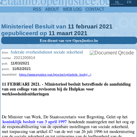
^
-
NL
FR
RSS
ABOUT
WEB LOG
CONTACT
Ministerieel Besluit van
11
februari
2021
gepubliceerd op
11
maart
2021
Een dienst van vzw OpenJustice.be
federale overheidsdienst sociale zekerheid
bron
2021200914
numac
11/03/2021
pub.
11/02/2021
prom.
staatsblad
https://www.ejustice.just.fgov.be/cgi/article_body(...)
11 FEBRUARI 2021. - Ministerieel besluit betreffende de aanduiding
van een college van revisoren bij de Hulpkas voor
werkloosheidsuitkeringen
De Minister van Werk, De Staatssecretaris voor Begroting, Gelet op het
koninklijk besluit van 3 april 1997
houdende maatregelen met het oog op
de responsabilisering van de openbare instellingen van sociale zekerheid,
met toepassing van artikel 47 van de wet van 26 juli 1996 tot modernisering
van de sociale zekerheid en tot vrijwaring van de leefbaarheid van de