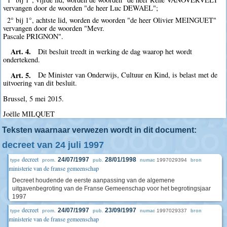
vervangen door de woorden "de heer Luc DEWAEL";
2° bij 1°, achtste lid, worden de woorden "de heer Olivier MEINGUET"
vervangen door de woorden "Mevr.
Pascale PRIGNON".
Art. 4.
Dit besluit treedt in werking de dag waarop het wordt
ondertekend.
Art. 5.
De Minister van Onderwijs, Cultuur en Kind, is belast met de
uitvoering van dit besluit.
Brussel, 5 mei 2015.
Joëlle MILQUET
Teksten waarnaar verwezen wordt in dit document:
decreet van 24 juli 1997
decreet
24/07/1997
28/01/1998
1997029394
type
prom.
pub.
numac
bron
ministerie van de franse gemeenschap
Decreet houdende de eerste aanpassing van de algemene
uitgavenbegroting van de Franse Gemeenschap voor het begrotingsjaar
1997
decreet
24/07/1997
23/09/1997
1997029337
type
prom.
pub.
numac
bron
ministerie van de franse gemeenschap