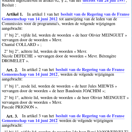
decreet van 24 juli 1997
voldoen ingeschreven in artikel 62, § 2, van het
,
Besluit :
Artikel 1.
besluit van de Regering van de Franse
In artikel 1 van het
Gemeenschap van 14 juni 2012
tot aanwijzing van de leden van de
Commissies voor de programma's, worden de volgende wijzigingen
aangebracht:
1° bij 2°, vijfde lid, worden de woorden « de heer Olivier MEINGUET »
vervangen door de woorden « Mevr.
Chantal COLLARD » ;
2° bij 2°, achtste lid, worden de woorden « Mevr.
Nicole DEFECHE » vervangen door de woorden « Mevr. Bérengère
DROMELET ».
Art. 2.
besluit van de Regering van de Franse
In artikel 2 van het
Gemeenschap van 14 juni 2012
, worden de volgende wijzigingen
aangebracht:
1° bij 1°, zesde lid, worden de woorden « de heer Jules MIEWIS »
vervangen door de woorden « de heer Baudouin JOACHIM »;
2° bij 1°, achtste lid, worden de woorden « de heer Olivier MEINGUET »
vervangen door de woorden « Mevr.
Pascale PRIGNON ».
Art. 3.
besluit van de Regering van de Franse
In artikel 3 van het
Gemeenschap van 14 juni 2012
worden de volgende wijzigingen
aangebracht:
1° bij 1°, vijfde lid, worden de woorden "de heer René VANOVERVELT"