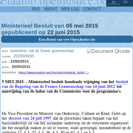
^
-
NL
FR
RSS
ABOUT
WEB LOG
CONTACT
Ministerieel Besluit van
05
mei
2015
gepubliceerd op
22
juni
2015
Een dienst van vzw OpenJustice.be
ministerie van de franse gemeenschap
bron
2015029265
numac
22/06/2015
pub.
05/05/2015
prom.
staatsblad
https://www.ejustice.just.fgov.be/cgi/article_body(...)
5 MEI 2015. - Ministerieel besluit houdende wijziging van het
besluit
van de Regering van de Franse Gemeenschap van 14 juni 2012
tot
aanwijzing van de leden van de Commissies voor de programma's
De Vice-President en Minister van Onderwijs, Cultuur en Kind, Gelet op
decreet van 24 juli 1997
het
dat de prioritaire taken bepaalt van het
basisonderwijs en van het secundair onderwijs en de structuren organiseert
die het mogelijk maken ze uit te voeren, zoals gewijzigd, inzonderheid op de
artikelen 17, § 3, 27, § 3, 36, § 3, 50 en 62, § 1 en § 2;