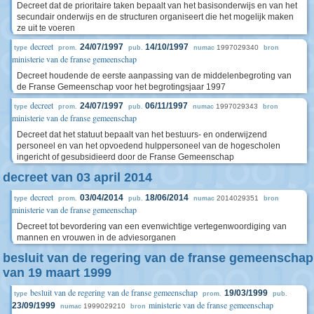
Decreet dat de prioritaire taken bepaalt van het basisonderwijs en van het
secundair onderwijs en de structuren organiseert die het mogelijk maken
ze uit te voeren
decreet
24/07/1997
14/10/1997
1997029340
type
prom.
pub.
numac
bron
ministerie van de franse gemeenschap
Decreet houdende de eerste aanpassing van de middelenbegroting van
de Franse Gemeenschap voor het begrotingsjaar 1997
decreet
24/07/1997
06/11/1997
1997029343
type
prom.
pub.
numac
bron
ministerie van de franse gemeenschap
Decreet dat het statuut bepaalt van het bestuurs- en onderwijzend
personeel en van het opvoedend hulppersoneel van de hogescholen
ingericht of gesubsidieerd door de Franse Gemeenschap
decreet van 03 april 2014
decreet
03/04/2014
18/06/2014
2014029351
type
prom.
pub.
numac
bron
ministerie van de franse gemeenschap
Decreet tot bevordering van een evenwichtige vertegenwoordiging van
mannen en vrouwen in de adviesorganen
besluit van de regering van de franse gemeenschap
van 19 maart 1999
besluit van de regering van de franse gemeenschap
19/03/1999
type
prom.
pub.
ministerie van de franse gemeenschap
23/09/1999
1999029210
numac
bron