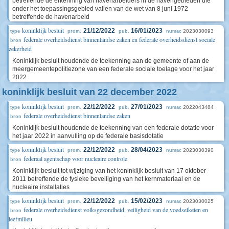
betreffende de erkenning van havenarbeiders in de havengebieden die
onder het toepassingsgebied vallen van de wet van 8 juni 1972
betreffende de havenarbeid
koninklijk besluit
21/12/2022
16/01/2023
2023030093
type
prom.
pub.
numac
federale overheidsdienst binnenlandse zaken en federale overheidsdienst sociale
bron
zekerheid
Koninklijk besluit houdende de toekenning aan de gemeente of aan de
meergemeentepolitiezone van een federale sociale toelage voor het jaar
2022
koninklijk besluit van 22 december 2022
koninklijk besluit
22/12/2022
27/01/2023
2022043484
type
prom.
pub.
numac
federale overheidsdienst binnenlandse zaken
bron
Koninklijk besluit houdende de toekenning van een federale dotatie voor
het jaar 2022 in aanvulling op de federale basisdotatie
koninklijk besluit
22/12/2022
28/04/2023
2023030390
type
prom.
pub.
numac
federaal agentschap voor nucleaire controle
bron
Koninklijk besluit tot wijziging van het koninklijk besluit van 17 oktober
2011 betreffende de fysieke beveiliging van het kernmateriaal en de
nucleaire installaties
koninklijk besluit
22/12/2022
15/02/2023
2023030025
type
prom.
pub.
numac
federale overheidsdienst volksgezondheid, veiligheid van de voedselketen en
bron
leefmilieu