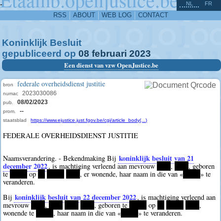
^
-
NL
FR
RSS
ABOUT
WEB LOG
CONTACT
Koninklijk Besluit
gepubliceerd op
08
februari
2023
Een dienst van vzw OpenJustice.be
federale overheidsdienst justitie
bron
2023030086
numac
08/02/2023
pub.
--
prom.
staatsblad
https://www.ejustice.just.fgov.be/cgi/article_body(...)
FEDERALE OVERHEIDSDIENST JUSTITIE
koninklijk besluit van 21
Naamsverandering. - Bekendmaking Bij
december 2022
, is machtiging verleend aan mevrouw
****
,
****
, geboren
te
*****
op
**
*****
****
, er wonende, haar naam in die van «
*****
» te
veranderen.
koninklijk besluit van 22 december 2022
Bij
, is machtiging verleend aan
mevrouw
****
,
****
****
****
, geboren te
*****
op
**
*****
****
,
wonende te
*****
, haar naam in die van «
*****
» te veranderen.