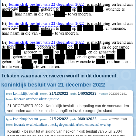
koninklijk besluit van 22 december 2022
Bij
, is machtiging verleend aan
mevrouw
****
,
****
, geboren te
*****
op
**
*****
****
, wonende te
*****
, haar naam in die van «
*****
» te veranderen.
koninklijk besluit van 22 december 2022
Bij
, is machtiging verleend aan
mevrouw
****
,
****
, geboren te
*****
op
**
*****
****
, er wonende,
haar naam in die van «
*****
» te veranderen.
koninklijk besluit van 21 december 2022
Bij
, is machtiging verleend aan
de heer
****
,
****
, geboren te
*****
op
**
*****
****
, en de genaamde
****
,
****
, geboren te
*****
op
**
*****
****
, en de genaamde
****
,
****
, geboren te
*****
op
**
*****
****
, en de genaamde
****
,
****
,
geboren te
*****
op
**
*****
****
, allen wonende te
****
, om hun naam
in die van «
*****
» te veranderen.
Teksten waarnaar verwezen wordt in dit document:
koninklijk besluit van 21 december 2022
koninklijk besluit
21/12/2022
14/03/2023
2023030141
type
prom.
pub.
numac
federale overheidsdienst justitie
bron
21 DECEMBER 2022 - Koninklijk besluit tot bepaling van de voorwaarden
verbonden aan elektronische aangiften inzake burgerlijke stand
koninklijk besluit
21/12/2022
06/01/2023
2022043368
type
prom.
pub.
numac
federale overheidsdienst werkgelegenheid, arbeid en sociaal overleg
bron
Koninklijk besluit tot wijziging van het koninklijk besluit van 5 juli 2004