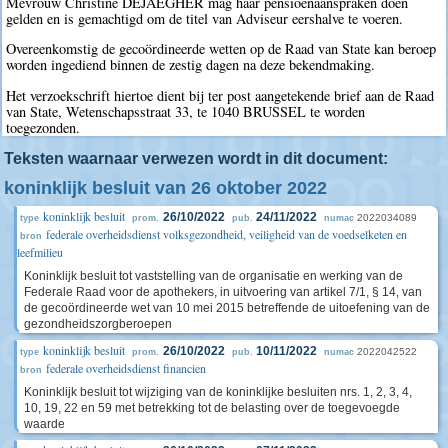
Mevrouw Christine DEJAEGHER mag haar pensioenaanspraken doen
gelden en is gemachtigd om de titel van Adviseur eershalve te voeren.
Overeenkomstig de gecoördineerde wetten op de Raad van State kan beroep
worden ingediend binnen de zestig dagen na deze bekendmaking.
Het verzoekschrift hiertoe dient bij ter post aangetekende brief aan de Raad
van State, Wetenschapsstraat 33, te 1040 BRUSSEL te worden
toegezonden.
Teksten waarnaar verwezen wordt in dit document:
koninklijk besluit van 26 oktober 2022
koninklijk besluit
26/10/2022
24/11/2022
2022034089
type
prom.
pub.
numac
federale overheidsdienst volksgezondheid, veiligheid van de voedselketen en
bron
leefmilieu
Koninklijk besluit tot vaststelling van de organisatie en werking van de
Federale Raad voor de apothekers, in uitvoering van artikel 7/1, § 14, van
de gecoördineerde wet van 10 mei 2015 betreffende de uitoefening van de
gezondheidszorgberoepen
koninklijk besluit
26/10/2022
10/11/2022
2022042522
type
prom.
pub.
numac
federale overheidsdienst financien
bron
Koninklijk besluit tot wijziging van de koninklijke besluiten nrs. 1, 2, 3, 4,
10, 19, 22 en 59 met betrekking tot de belasting over de toegevoegde
waarde