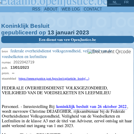
^
-
NL
FR
RSS
ABOUT
WEB LOG
CONTACT
Koninklijk Besluit
gepubliceerd op
13
januari
2023
Een dienst van vzw OpenJustice.be
federale overheidsdienst volksgezondheid, veiligheid van de
bron
voedselketen en leefmilieu
2022042719
numac
13/01/2023
pub.
--
prom.
staatsblad
https://www.ejustice.just.fgov.be/cgi/article_body(...)
FEDERALE OVERHEIDSDIENST VOLKSGEZONDHEID,
VEILIGHEID VAN DE VOEDSELKETEN EN LEEFMILIEU
koninklijk besluit van 26 oktober 2022
Personeel. - Inrustestelling Bij
,
wordt mevrouw Christine DEJAEGHER, rijksambtenaar bij de Federale
Overheidsdienst Volksgezondheid, Veiligheid van de Voedselketen en
Leefmilieu in de klasse A3 met de titel van Adviseur, eervol ontslag uit haar
ambt verleend met ingang van 1 mei 2023.