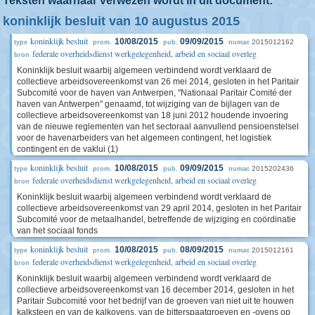
Teksten waarnaar verwezen wordt in dit document:
koninklijk besluit van 10 augustus 2015
koninklijk besluit
10/08/2015
09/09/2015
2015012162
type
prom.
pub.
numac
federale overheidsdienst werkgelegenheid, arbeid en sociaal overleg
bron
Koninklijk besluit waarbij algemeen verbindend wordt verklaard de
collectieve arbeidsovereenkomst van 26 mei 2014, gesloten in het Paritair
Subcomité voor de haven van Antwerpen, "Nationaal Paritair Comité der
haven van Antwerpen" genaamd, tot wijziging van de bijlagen van de
collectieve arbeidsovereenkomst van 18 juni 2012 houdende invoering
van de nieuwe reglementen van het sectoraal aanvullend pensioenstelsel
voor de havenarbeiders van het algemeen contingent, het logistiek
contingent en de vaklui (1)
koninklijk besluit
10/08/2015
09/09/2015
2015202436
type
prom.
pub.
numac
federale overheidsdienst werkgelegenheid, arbeid en sociaal overleg
bron
Koninklijk besluit waarbij algemeen verbindend wordt verklaard de
collectieve arbeidsovereenkomst van 29 april 2014, gesloten in het Paritair
Subcomité voor de metaalhandel, betreffende de wijziging en coördinatie
van het sociaal fonds
koninklijk besluit
10/08/2015
08/09/2015
2015012161
type
prom.
pub.
numac
federale overheidsdienst werkgelegenheid, arbeid en sociaal overleg
bron
Koninklijk besluit waarbij algemeen verbindend wordt verklaard de
collectieve arbeidsovereenkomst van 16 december 2014, gesloten in het
Paritair Subcomité voor het bedrijf van de groeven van niet uit te houwen
kalksteen en van de kalkovens, van de bitterspaatgroeven en -ovens op