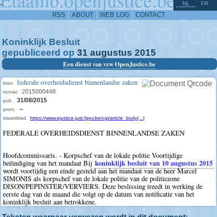
^
-
NL
FR
RSS
ABOUT
WEB LOG
CONTACT
Koninklijk Besluit
gepubliceerd op
31
augustus
2015
Een dienst van vzw OpenJustice.be
federale overheidsdienst binnenlandse zaken
bron
2015000448
numac
31/08/2015
pub.
--
prom.
staatsblad
https://www.ejustice.just.fgov.be/cgi/article_body(...)
FEDERALE OVERHEIDSDIENST BINNENLANDSE ZAKEN
Hoofdcommissaris. - Korpschef van de lokale politie Voortijdige
koninklijk besluit van 10 augustus 2015
beëindiging van het mandaat Bij
wordt voortijdig een einde gesteld aan het mandaat van de heer Marcel
SIMONIS als korpschef van de lokale politie van de politiezone
DISON/PEPINSTER/VERVIERS. Deze beslissing treedt in werking de
eerste dag van de maand die volgt op de datum van notificatie van het
koninklijk besluit aan betrokkene.