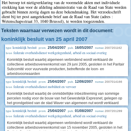
Het beroep tot nietigverklaring van de voormelde akten met individuele
strekking kan voor de afdeling administratie van de Raad van State worden
gebracht binnen zestig dagen na deze bekendmaking. Het verzoekschrift
dient bij ter post aangetekende brief aan de Raad van State (adres :
Wetenschapsstraat 33, 1040 Brussel), te worden toegezonden.
Teksten waarnaar verwezen wordt in dit document:
koninklijk besluit van 25 april 2007
koninklijk besluit
25/04/2007
16/05/2007
2007201162
type
prom.
pub.
numac
federale overheidsdienst werkgelegenheid, arbeid en sociaal overleg
bron
Koninklijk besluit waarbij algemeen verbindend wordt verklaard de
collectieve arbeidsovereenkomst van 29 juni 2005, gesloten in het Paritair
Subcomité voor vuurvaste producten, betreffende de loon- en
arbeidsvoorwaarden
koninklijk besluit
25/04/2007
12/06/2007
2007014166
type
prom.
pub.
numac
federale overheidsdienst mobiliteit en vervoer
bron
Koninklijk besluit waarbij de onmiddellijke inbezitneming van sommige
percelen nodig voor de bouw van het Gewestelijk Expresnet, gelegen op
het grondgebied van de stad Waver van algemeen nut wordt verklaard
koninklijk besluit
25/04/2007
01/08/2007
2007201289
type
prom.
pub.
numac
federale overheidsdienst werkgelegenheid, arbeid en sociaal overleg
bron
Koninklijk besluit waarbij algemeen verbindend wordt verklaard de
collectieve arbeidsovereenkomst van 15 november 2005, gesloten in het