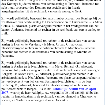
des Konings bij de rechtbank van eerste aanleg te Turnhout, benoemd tot
substituut-procureur des Konings gespecialiseerd in fiscale
aangelegenheden, bij de rechtbank van eerste aanleg te Gent.
Zij wordt gelijktijdig benoemd tot substituut-procureur des Konings bij de
rechtbanken van eerste aanleg te Dendermonde en te Oudenaarde; - is Mevr.
Cabus, I., advocaat, plaatsvervangend rechter in het vredegerecht van het
kanton Andenne, benoemd tot rechter in de rechtbank van eerste aanleg te
Luik.
Zij wordt gelijktijdig benoemd tot rechter in de rechtbanken van eerste
aanleg te Hoei en te Verviers; - is Mevr. Orban, C., advocaat,
plaatsvervangend rechter in de politierechtbank te Marche-en-Famenne,
benoemd tot rechter in de rechtbank van eerste aanleg te Marche-en-
Famenne.
Zij wordt gelijktijdig benoemd tot rechter in de rechtbanken van eerste
aanleg te Aarlen en te Neufchâteau; - is Mevr. Béliard, G., advocaat,
benoemd tot plaatsvervangend rechter in de rechtbank van eerste aanleg te
Bergen; - is Mevr. Petit, V., advocaat, plaatsvervangend rechter in de
arbeidsrechtbank te Neufchâteau, benoemd tot plaatsvervangend rechter in
het vredegerecht van het kanton Bastogne-Neufchâteau; - is de heer
Leclercq, D., advocaat, benoemd tot plaatsvervangend rechter in de
koninklijk besluit van 25 april
politierechtbank te Bergen; - is in het
2007
, waarbij de heer Adolphy, A., vergund is de titel van zijn ambt van
rechter in handelszaken in de rechtbank van koophandel te Charleroi te
voeren, « Charleroi » vervangen door « Doornik ».