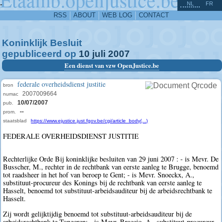
^
-
NL
FR
RSS
ABOUT
WEB LOG
CONTACT
Koninklijk Besluit
gepubliceerd op
10
juli
2007
Een dienst van vzw OpenJustice.be
federale overheidsdienst justitie
bron
2007009664
numac
10/07/2007
pub.
--
prom.
staatsblad
https://www.ejustice.just.fgov.be/cgi/article_body(...)
FEDERALE OVERHEIDSDIENST JUSTITIE
Rechterlijke Orde Bij koninklijke besluiten van 29 juni 2007 : - is Mevr. De
Busscher, M., rechter in de rechtbank van eerste aanleg te Brugge, benoemd
tot raadsheer in het hof van beroep te Gent; - is Mevr. Snoeckx, A.,
substituut-procureur des Konings bij de rechtbank van eerste aanleg te
Hasselt, benoemd tot substituut-arbeidsauditeur bij de arbeidsrechtbank te
Hasselt.
Zij wordt gelijktijdig benoemd tot substituut-arbeidsauditeur bij de
arbeidsrechtbank te Tongeren; - is Mevr. Braccio, A., substituut-procureur