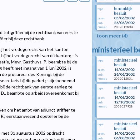
koninklijk
type
besluit
05/06/2002
prom.
26/06/2002
pub.
2002012834
numac
 tot griffier bij de rechtbank van eerste
toon meer (4)
fier bij deze rechtbank.
ministerieel b
r bij het vredegerecht van het kanton
bij het vredegerecht van dit kanton; - is
ministerieel
type
atie, Mevr. Gasthuys, P., beambte bij de
besluit
g heeft met ingang van 1 juni 2002, is
14/06/2002
prom.
 de procureur des Konings bij de
26/06/2002
pub.
2002012831
numac
ecretaris bij dit parket; - zijn benoemd
 bij de rechtbank van eerste aanleg te
ministerieel
type
besluit
eys, D., beambte op arbeidsovereenkomst bij
14/06/2002
prom.
12/10/2002
pub.
2002027928
numac
even om het ambt van adjunct-griffier te
R., eerstaanwezend opsteller bij de
ministerieel
type
besluit
ot en met 31 augustus 2002 opdracht
14/06/2002
prom.
06/08/2002
pub.
degerecht van het eerste kanton Namen,