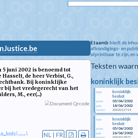
Etaamb
biedt de inho
nJustice.be
afkondigings- en publ
afprintbaar te zijn, en 
Teksten waarn
n 5 juni 2002 is benoemd tot
 Hasselt, de heer Verbist, G.,
koninklijk bes
rechtbank. Bij koninklijke
er bij het vredegerecht van het
koninklijk
type
ers, M., eer(...)
besluit
05/06/2002
prom.
18/06/2002
pub.
2002012714
numac
koninklijk
type
besluit
05/06/2002
prom.
26/06/2002
le_body(...)
NL | FR
pub.
2002012822
numac