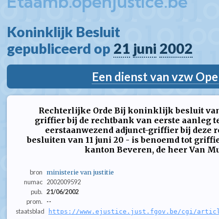
Etaamb.openjustice.be
Koninklijk Besluit  
gepubliceerd op 
21
juni
2002
Een dienst van vzw Ope
Rechterlijke Orde Bij koninklijk besluit va
griffier bij de rechtbank van eerste aanleg te
eerstaanwezend adjunct-griffier bij deze 
besluiten van 11 juni 20 - is benoemd tot griffi
kanton Beveren, de heer Van Muld
bron
ministerie van justitie
numac
2002009592
pub.
21/06/2002
prom.
--
staatsblad
https://www.ejustice.just.fgov.be/cgi/artic