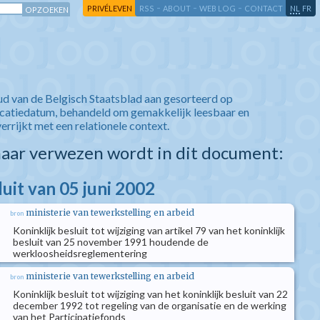
-
-
-
-
PRIVÉLEVEN
RSS
ABOUT
WEB LOG
CONTACT
NL
FR
ud van de Belgisch Staatsblad aan gesorteerd op
icatiedatum, behandeld om gemakkelijk leesbaar en
verrijkt met een relationele context.
aar verwezen wordt in dit document:
luit van 05 juni 2002
ministerie van tewerkstelling en arbeid
bron
Koninklijk besluit tot wijziging van artikel 79 van het koninklijk
besluit van 25 november 1991 houdende de
werkloosheidsreglementering
ministerie van tewerkstelling en arbeid
bron
Koninklijk besluit tot wijziging van het koninklijk besluit van 22
december 1992 tot regeling van de organisatie en de werking
van het Participatiefonds