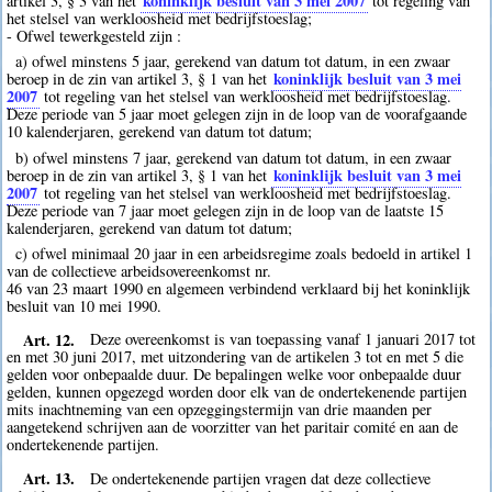
koninklijk besluit van 3 mei 2007
artikel 3, § 3 van het
tot regeling van
het stelsel van werkloosheid met bedrijfstoeslag;
- Ofwel tewerkgesteld zijn :
a) ofwel minstens 5 jaar, gerekend van datum tot datum, in een zwaar
koninklijk besluit van 3 mei
beroep in de zin van artikel 3, § 1 van het
2007
tot regeling van het stelsel van werkloosheid met bedrijfstoeslag.
Deze periode van 5 jaar moet gelegen zijn in de loop van de voorafgaande
10 kalenderjaren, gerekend van datum tot datum;
b) ofwel minstens 7 jaar, gerekend van datum tot datum, in een zwaar
koninklijk besluit van 3 mei
beroep in de zin van artikel 3, § 1 van het
2007
tot regeling van het stelsel van werkloosheid met bedrijfstoeslag.
Deze periode van 7 jaar moet gelegen zijn in de loop van de laatste 15
kalenderjaren, gerekend van datum tot datum;
c) ofwel minimaal 20 jaar in een arbeidsregime zoals bedoeld in artikel 1
van de collectieve arbeidsovereenkomst nr.
46 van 23 maart 1990 en algemeen verbindend verklaard bij het koninklijk
besluit van 10 mei 1990.
Art. 12.
Deze overeenkomst is van toepassing vanaf 1 januari 2017 tot
en met 30 juni 2017, met uitzondering van de artikelen 3 tot en met 5 die
gelden voor onbepaalde duur. De bepalingen welke voor onbepaalde duur
gelden, kunnen opgezegd worden door elk van de ondertekenende partijen
mits inachtneming van een opzeggingstermijn van drie maanden per
aangetekend schrijven aan de voorzitter van het paritair comité en aan de
ondertekenende partijen.
Art. 13.
De ondertekenende partijen vragen dat deze collectieve