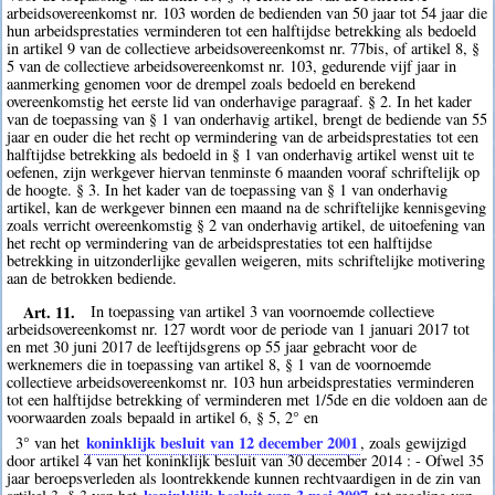
arbeidsovereenkomst nr. 103 worden de bedienden van 50 jaar tot 54 jaar die
hun arbeidsprestaties verminderen tot een halftijdse betrekking als bedoeld
in artikel 9 van de collectieve arbeidsovereenkomst nr. 77bis, of artikel 8, §
5 van de collectieve arbeidsovereenkomst nr. 103, gedurende vijf jaar in
aanmerking genomen voor de drempel zoals bedoeld en berekend
overeenkomstig het eerste lid van onderhavige paragraaf. § 2. In het kader
van de toepassing van § 1 van onderhavig artikel, brengt de bediende van 55
jaar en ouder die het recht op vermindering van de arbeidsprestaties tot een
halftijdse betrekking als bedoeld in § 1 van onderhavig artikel wenst uit te
oefenen, zijn werkgever hiervan tenminste 6 maanden vooraf schriftelijk op
de hoogte. § 3. In het kader van de toepassing van § 1 van onderhavig
artikel, kan de werkgever binnen een maand na de schriftelijke kennisgeving
zoals verricht overeenkomstig § 2 van onderhavig artikel, de uitoefening van
het recht op vermindering van de arbeidsprestaties tot een halftijdse
betrekking in uitzonderlijke gevallen weigeren, mits schriftelijke motivering
aan de betrokken bediende.
Art. 11.
In toepassing van artikel 3 van voornoemde collectieve
arbeidsovereenkomst nr. 127 wordt voor de periode van 1 januari 2017 tot
en met 30 juni 2017 de leeftijdsgrens op 55 jaar gebracht voor de
werknemers die in toepassing van artikel 8, § 1 van de voornoemde
collectieve arbeidsovereenkomst nr. 103 hun arbeidsprestaties verminderen
tot een halftijdse betrekking of verminderen met 1/5de en die voldoen aan de
voorwaarden zoals bepaald in artikel 6, § 5, 2° en
koninklijk besluit van 12 december 2001
3° van het
, zoals gewijzigd
door artikel 4 van het koninklijk besluit van 30 december 2014 : - Ofwel 35
jaar beroepsverleden als loontrekkende kunnen rechtvaardigen in de zin van