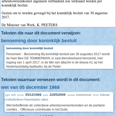
arbeidsovereenkomst algemeen verbindend zou verklaard worden per
koninklijk besluit.
Gezien om te worden gevoegd bij het koninklijk besluit van 30 augustus
2017.
De Minister van Werk, K. PEETERS
Teksten die naar dit document verwijzen:
benoeming door koninklijk besluit
benoeming door koninklijk besluit
Personeel. - Benoeming Bij koninklijk besluit van 30 augustus 2017 wordt
de heer Ben DE TEMMERMAN, in vast dienstverband benoemd, met
ingang van 1 april 2017, in de titel van attaché in de klasse A1 op het
Nederlandstalig taalkader, bij de Feder
Teksten waarnaar verwezen wordt in dit document:
wet van 05 december 1968
wet
federale
05/12/1968
22/05/2009
2009000346
type
prom.
pub.
numac
bron
overheidsdienst binnenlandse zaken
Wet betreffende de collectieve arbeidsovereenkomsten en de paritaire
comités. - Officieuze coördinatie in het Duits