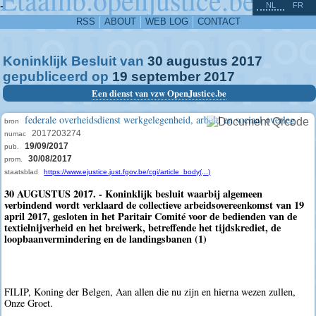
^
-
NL
FR
RSS
ABOUT
WEB LOG
CONTACT
Koninklijk Besluit van
30
augustus
2017
gepubliceerd op
19
september
2017
Een dienst van vzw OpenJustice.be
federale overheidsdienst werkgelegenheid, arbeid en sociaal overleg
bron
2017203274
numac
19/09/2017
pub.
30/08/2017
prom.
staatsblad
https://www.ejustice.just.fgov.be/cgi/article_body(...)
30 AUGUSTUS 2017. - Koninklijk besluit waarbij algemeen
verbindend wordt verklaard de collectieve arbeidsovereenkomst van 19
april 2017, gesloten in het Paritair Comité voor de bedienden van de
textielnijverheid en het breiwerk, betreffende het tijdskrediet, de
loopbaanvermindering en de landingsbanen (1)
FILIP, Koning der Belgen, Aan allen die nu zijn en hierna wezen zullen,
Onze Groet.