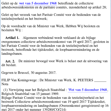
wet van 5 december 1968
Gelet op de
betreffende de collectieve
arbeidsovereenkomsten en de paritaire comités, inzonderheid op artikel 28;
Gelet op het verzoek van het Paritair Comité voor de bedienden van de
textielnijverheid en het breiwerk;
Op de voordracht van de Minister van Werk, Hebben Wij besloten en
besluiten Wij :
Artikel 1.
Algemeen verbindend wordt verklaard de als bijlage
overgenomen collectieve arbeidsovereenkomst van 19 april 2017, gesloten in
het Paritair Comité voor de bedienden van de textielnijverheid en het
breiwerk, betreffende het tijdskrediet, de loopbaanvermindering en de
landingsbanen.
Art. 2.
De minister bevoegd voor Werk is belast met de uitvoering van
dit besluit.
Gegeven te Brussel, 30 augustus 2017.
FILIP Van Koningswege : De Minister van Werk, K. PEETERS _______
Nota
Wet van 5 december 1968
(1) Verwijzing naar het Belgisch Staatsblad :
,
Belgisch Staatsblad van 15 januari 1969.
Bijlage Paritair Comité voor de bedienden van de textielnijverheid en het
breiwerk Collectieve arbeidsovereenkomst van 19 april 2017 Tijdskrediet,
loopbaanvermindering en landingsbanen (Overeenkomst geregistreerd op 16
mei 2017 onder het nummer 139280/CO/214)