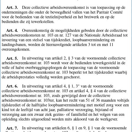
Art. 3.
Deze collectieve arbeidsovereenkomst is van toepassing op de
ondernemingen die onder de bevoegdheid vallen van het Paritair Comité
voor de bedienden van de textielnijverheid en het breiwerk en op de
bedienden die zij tewerkstellen.
Art. 4.
Overeenkomstig de mogelijkheden geboden door de collectieve
arbeidsovereenkomsten nr. 103 en nr. 127 van de Nationale Arbeidsraad tot
invoering van een stelsel van tijdskrediet, loopbaanvermindering en
landingsbanen, worden de hiernavolgende artikelen 3 tot en met 11
overeengekomen.
Art. 5.
In uitvoering van artikel 2, § 3 van de voornoemde collectieve
arbeidsovereenkomst nr. 103 wordt voor de bedienden tewerkgesteld in de
volle of halve overbruggingsploegen de toepassing van de voornoemde
collectieve arbeidsovereenkomst nr. 103 beperkt tot het tijdskrediet waarbij
de arbeidsprestaties volledig worden geschorst.
Art. 6.
In uitvoering van artikel 4, § 1, 3° van de voornoemde
collectieve arbeidsovereenkomst nr. 103 en artikel 4, § 4 van de collectieve
arbeidsovereenkomst nr. 103, zoals gewijzigd door de collectieve
arbeidsovereenkomst nr. 103ter, kan het recht van 51 of 36 maanden voltijds
tijdskrediet of de halftijdse loopbaanvermindering met motief zorg voor een
kind tot de leeftijd van acht jaar, palliatieve verzorging, bijstand of
verzorging aan een zwaar ziek gezins- of familielid en het volgen van een
opleiding slechts uitgeoefend worden mits akkoord van de werkgever.
Art. 7.
In uitvoering van artikelen 6, § 1 en 9, § 1 van de voornoemde