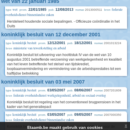
wet van 22 januari 1985
wet
federale
22/01/1985
12/08/2013
2013000511
type
prom.
pub.
numac
bron
overheidsdienst binnenlandse zaken
Herstelwet houdende sociale bepalingen. - Officieuze coördinatie in het
Duits
koninklijk besluit van 12 december 2001
koninklijk besluit
12/12/2001
18/12/2001
2001013224
type
prom.
pub.
numac
ministerie van tewerkstelling en arbeid
bron
Koninklijk besluit tot uitvoering van hoofdstuk IV van de wet van 10
augustus 2001 betreffende verzoening van werkgelegenheid en kwaliteit
van het leven betreffende het stelsel van tijdskrediet,
loopbaanvermindering en vermindering van de arbeidsprestaties tot een
halftijdse betrekking
koninklijk besluit van 03 mei 2007
koninklijk besluit
03/05/2007
08/06/2007
2007201609
type
prom.
pub.
numac
federale overheidsdienst werkgelegenheid, arbeid en sociaal overleg
bron
Koninklijk besluit tot regeling van het conventioneel brugpensioen in het
kader van het generatiepact
koninklijk besluit
03/05/2007
09/05/2007
2007000350
type
prom.
pub.
numac
federale overheidsdienst binnenlandse zaken
bron
x
Koninklijk besluit tot regeling van sommige kiesverrichtingen voor de
Etaamb.be maakt gebruik van cookies