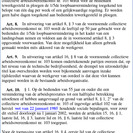
collectieve arbeidsovereenkomst nr. 103 wordt voor de bedienden
tewerkgesteld in ploegen de 1/5de loopbaanvermindering toegekend ten
belope van één dag per week of een gelijkwaardige regeling. Er worden
geen halve dagen toegekend aan bedienden tewerkgesteld in ploegen.
Art. 8.
In uitvoering van artikel 8, § 3 van de voornoemde collectieve
arbeidsovereenkomst nr. 103 wordt de leeftijd op 50 jaar gebracht voor de
bedienden die 1/5de loopbaanvermindering in het kader van een
landingsbaan nemen en voldoen aan de in voornoemd artikel 8, § 3
opgesomde voorwaarden. Van deze mogelijkheid kan alleen gebruik
gemaakt worden mits akkoord van de werkgever.
Art. 9.
In uitvoering van artikel 16, § 8 van de voornoemde collectieve
arbeidsovereenkomst nr. 103 komen ondertekenende partijen overeen dat, op
het niveau van de technische bedrijfseenheid, de drempel ten uitzonderlijke
titel kan overschreden worden voor bijkomende aanvragen inzake
tijdskrediet waarvan de werkgever van oordeel is dat deze vlot kunnen
ingepast worden in de bestaande arbeidsorganisatie.
Art. 10.
§ 1. Op de bedienden van 55 jaar en ouder die een
vermindering van de arbeidsprestaties tot een halftijdse betrekking
uitoefenen of hebben aangevraagd op grond van artikel 8, § 1, 2° van de
collectieve arbeidsovereenkomst nr. 103 of ingevolge artikel 102 van de
wet van 22 januari 1985
herstel
houdende sociale bepalingen, voor zover
dit stelsel doorloopt na 1 januari 2002, worden de artikelen 15, 16, § 1,
laatste lid, 16, § 3, laatste lid en 16, § 6, laatste lid van collectieve
arbeidsovereenkomst nr. 103 toegepast.
Voor de toepassing van artikel 16, § 4, eerste lid van de collectieve