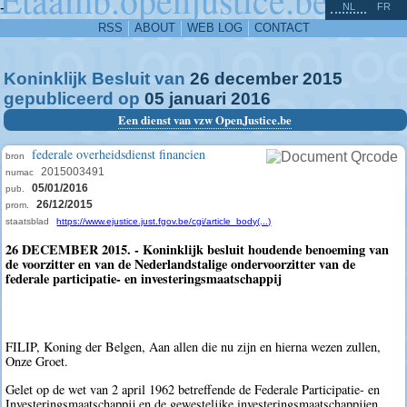
^
-
NL
FR
RSS
ABOUT
WEB LOG
CONTACT
Koninklijk Besluit van
26
december
2015
gepubliceerd op
05
januari
2016
Een dienst van vzw OpenJustice.be
federale overheidsdienst financien
bron
2015003491
numac
05/01/2016
pub.
26/12/2015
prom.
staatsblad
https://www.ejustice.just.fgov.be/cgi/article_body(...)
26 DECEMBER 2015. - Koninklijk besluit houdende benoeming van
de voorzitter en van de Nederlandstalige ondervoorzitter van de
federale participatie- en investeringsmaatschappij
FILIP, Koning der Belgen, Aan allen die nu zijn en hierna wezen zullen,
Onze Groet.
Gelet op de wet van 2 april 1962 betreffende de Federale Participatie- en
Investeringsmaatschappij en de gewestelijke investeringsmaatschappijen,