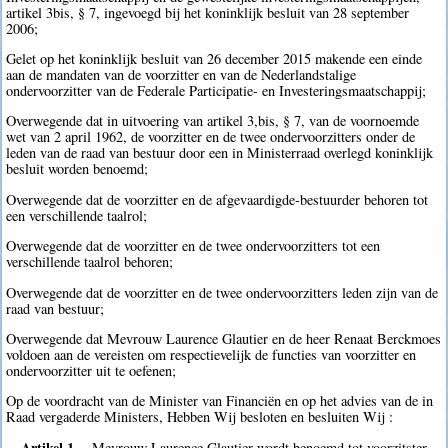
artikel 3bis, § 7, ingevoegd bij het koninklijk besluit van 28 september
2006;
Gelet op het koninklijk besluit van 26 december 2015 makende een einde
aan de mandaten van de voorzitter en van de Nederlandstalige
ondervoorzitter van de Federale Participatie- en Investeringsmaatschappij;
Overwegende dat in uitvoering van artikel 3,bis, § 7, van de voornoemde
wet van 2 april 1962, de voorzitter en de twee ondervoorzitters onder de
leden van de raad van bestuur door een in Ministerraad overlegd koninklijk
besluit worden benoemd;
Overwegende dat de voorzitter en de afgevaardigde-bestuurder behoren tot
een verschillende taalrol;
Overwegende dat de voorzitter en de twee ondervoorzitters tot een
verschillende taalrol behoren;
Overwegende dat de voorzitter en de twee ondervoorzitters leden zijn van de
raad van bestuur;
Overwegende dat Mevrouw Laurence Glautier en de heer Renaat Berckmoes
voldoen aan de vereisten om respectievelijk de functies van voorzitter en
ondervoorzitter uit te oefenen;
Op de voordracht van de Minister van Financiën en op het advies van de in
Raad vergaderde Ministers, Hebben Wij besloten en besluiten Wij :
Artikel 1.
Mevrouw Laurence Glautier wordt benoemd tot voorzitster