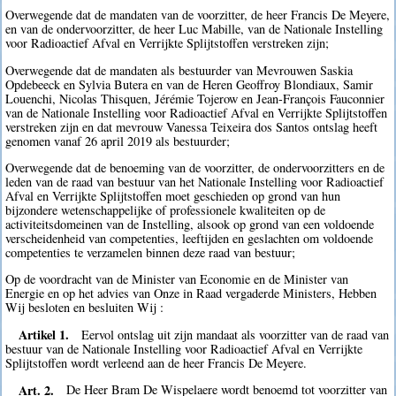
Overwegende dat de mandaten van de voorzitter, de heer Francis De Meyere,
en van de ondervoorzitter, de heer Luc Mabille, van de Nationale Instelling
voor Radioactief Afval en Verrijkte Splijtstoffen verstreken zijn;
Overwegende dat de mandaten als bestuurder van Mevrouwen Saskia
Opdebeeck en Sylvia Butera en van de Heren Geoffroy Blondiaux, Samir
Louenchi, Nicolas Thisquen, Jérémie Tojerow en Jean-François Fauconnier
van de Nationale Instelling voor Radioactief Afval en Verrijkte Splijtstoffen
verstreken zijn en dat mevrouw Vanessa Teixeira dos Santos ontslag heeft
genomen vanaf 26 april 2019 als bestuurder;
Overwegende dat de benoeming van de voorzitter, de ondervoorzitters en de
leden van de raad van bestuur van het Nationale Instelling voor Radioactief
Afval en Verrijkte Splijtstoffen moet geschieden op grond van hun
bijzondere wetenschappelijke of professionele kwaliteiten op de
activiteitsdomeinen van de Instelling, alsook op grond van een voldoende
verscheidenheid van competenties, leeftijden en geslachten om voldoende
competenties te verzamelen binnen deze raad van bestuur;
Op de voordracht van de Minister van Economie en de Minister van
Energie en op het advies van Onze in Raad vergaderde Ministers, Hebben
Wij besloten en besluiten Wij :
Artikel 1.
Eervol ontslag uit zijn mandaat als voorzitter van de raad van
bestuur van de Nationale Instelling voor Radioactief Afval en Verrijkte
Splijtstoffen wordt verleend aan de heer Francis De Meyere.
Art. 2.
De Heer Bram De Wispelaere wordt benoemd tot voorzitter van