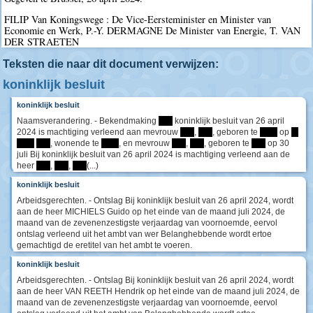
FILIP Van Koningswege : De Vice-Eersteminister en Minister van
Economie en Werk, P.-Y. DERMAGNE De Minister van Energie, T. VAN
DER STRAETEN
Teksten die naar dit document verwijzen:
koninklijk besluit
koninklijk besluit
Naamsverandering. - Bekendmaking
****
koninklijk besluit van 26 april
2024 is machtiging verleend aan mevrouw
****
,
****
, geboren te
*****
op
**
*****
****
, wonende te
*****
, en mevrouw
****
,
****
, geboren te
****
op 30
juli Bij koninklijk besluit van 26 april 2024 is machtiging verleend aan de
heer
****
,
****
,
****
(...)
koninklijk besluit
Arbeidsgerechten. - Ontslag Bij koninklijk besluit van 26 april 2024, wordt
aan de heer MICHIELS Guido op het einde van de maand juli 2024, de
maand van de zevenenzestigste verjaardag van voornoemde, eervol
ontslag verleend uit het ambt van wer Belanghebbende wordt ertoe
gemachtigd de eretitel van het ambt te voeren.
koninklijk besluit
Arbeidsgerechten. - Ontslag Bij koninklijk besluit van 26 april 2024, wordt
aan de heer VAN REETH Hendrik op het einde van de maand juli 2024, de
maand van de zevenenzestigste verjaardag van voornoemde, eervol