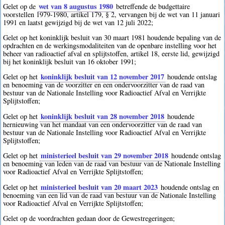
wet van 8 augustus 1980
Gelet op de
betreffende de budgettaire
voorstellen 1979-1980, artikel 179, § 2, vervangen bij de wet van 11 januari
1991 en laatst gewijzigd bij de wet van 12 juli 2022;
Gelet op het koninklijk besluit van 30 maart 1981 houdende bepaling van de
opdrachten en de werkingsmodaliteiten van de openbare instelling voor het
beheer van radioactief afval en splijtstoffen, artikel 18, eerste lid, gewijzigd
bij het koninklijk besluit van 16 oktober 1991;
koninklijk besluit van 12 november 2017
Gelet op het
houdende ontslag
en benoeming van de voorzitter en een ondervoorzitter van de raad van
bestuur van de Nationale Instelling voor Radioactief Afval en Verrijkte
Splijtstoffen;
koninklijk besluit van 28 november 2018
Gelet op het
houdende
hernieuwing van het mandaat van een ondervoorzitter van de raad van
bestuur van de Nationale Instelling voor Radioactief Afval en Verrijkte
Splijtstoffen;
ministerieel besluit van 29 november 2018
Gelet op het
houdende ontslag
en benoeming van leden van de raad van bestuur van de Nationale Instelling
voor Radioactief Afval en Verrijkte Splijtstoffen;
ministerieel besluit van 20 maart 2023
Gelet op het
houdende ontslag en
benoeming van een lid van de raad van bestuur van de Nationale Instelling
voor Radioactief Afval en Verrijkte Splijtstoffen;
Gelet op de voordrachten gedaan door de Gewestregeringen;