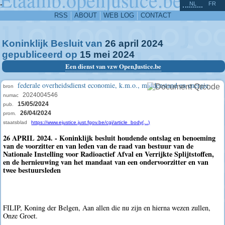
^
-
NL
FR
RSS
ABOUT
WEB LOG
CONTACT
Koninklijk Besluit van
26
april
2024
gepubliceerd op
15
mei
2024
Een dienst van vzw OpenJustice.be
federale overheidsdienst economie, k.m.o., middenstand en energie
bron
2024004546
numac
15/05/2024
pub.
26/04/2024
prom.
staatsblad
https://www.ejustice.just.fgov.be/cgi/article_body(...)
26 APRIL 2024. - Koninklijk besluit houdende ontslag en benoeming
van de voorzitter en van leden van de raad van bestuur van de
Nationale Instelling voor Radioactief Afval en Verrijkte Splijtstoffen,
en de hernieuwing van het mandaat van een ondervoorzitter en van
twee bestuursleden
FILIP, Koning der Belgen, Aan allen die nu zijn en hierna wezen zullen,
Onze Groet.