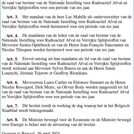
de raad van bestuur van de Nationale Instelling voor Radioactief Afval en
Verrijkte Splijtstoffen voor een periode van zes jaar.
Art. 3.
Het mandaat van de heer Luc Mabille als ondervoorzitter van de
raad van bestuur van de Nationale Instelling voor Radioactief Afval en
Verrijkte Splijtstoffen wordt hernieuwd voor een periode van zes jaar.
Art. 4.
De mandaten van de leden van de raad van bestuur van de
Nationale Instelling voor Radioactief Afval en Verrijkte Splijtstoffen van
Mevrouw Saskia Opdebeeck en van de Heren Jean-François Fauconnier en
Nicolas Thisquen worden hernieuwd voor een periode van zes jaar.
Art. 5.
Eervol ontslag uit hun mandaten als lid van de raad van bestuur
van de Nationale Instelling voor Radioactief Afval en Verrijkte Splijtstoffen
wordt verleend aan Mevrouw Sylvia Butera en aan de Heren Samir
Louenchi, Jérémie Tojerow et Geoffroy Blondiaux.
Art. 6.
Mevrouwen Laura Carlier en Eléonore Simonet en de Heren
Nicolas Rossignol, Dirk Meire, en Olivier Body worden aangesteld tot lid
van de raad van bestuur van de Nationale Instelling voor Radioactief Afval
en Verrijkte Splijtstoffen voor een periode van zes jaar.
Art. 7.
Dit besluit treedt in werking de dag waarop het in het Belgisch
Staatblad wordt bekengemaakt.
Art. 8.
De Minister bevoegd voor de Economie en de Minister bevoegd
voor Energie is belast met de uitvoering van dit besluit.
Gegeven te Brussel, 26 april 2024.