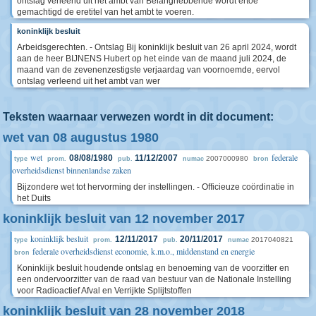
ontslag verleend uit het ambt van Belanghebbende wordt ertoe
gemachtigd de eretitel van het ambt te voeren.
koninklijk besluit
Arbeidsgerechten. - Ontslag Bij koninklijk besluit van 26 april 2024, wordt
aan de heer BIJNENS Hubert op het einde van de maand juli 2024, de
maand van de zevenenzestigste verjaardag van voornoemde, eervol
ontslag verleend uit het ambt van wer
Teksten waarnaar verwezen wordt in dit document:
wet van 08 augustus 1980
wet
federale
08/08/1980
11/12/2007
2007000980
type
prom.
pub.
numac
bron
overheidsdienst binnenlandse zaken
Bijzondere wet tot hervorming der instellingen. - Officieuze coördinatie in
het Duits
koninklijk besluit van 12 november 2017
koninklijk besluit
12/11/2017
20/11/2017
2017040821
type
prom.
pub.
numac
federale overheidsdienst economie, k.m.o., middenstand en energie
bron
Koninklijk besluit houdende ontslag en benoeming van de voorzitter en
een ondervoorzitter van de raad van bestuur van de Nationale Instelling
voor Radioactief Afval en Verrijkte Splijtstoffen
koninklijk besluit van 28 november 2018