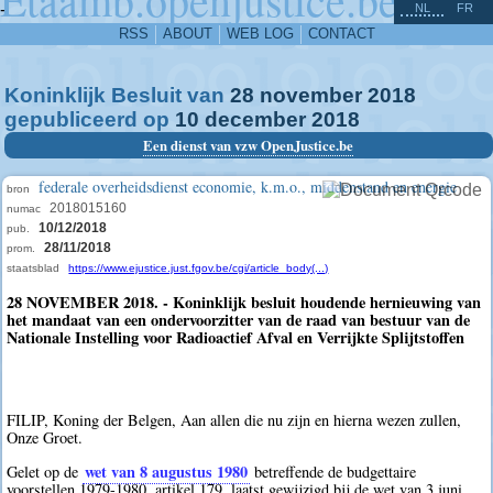
^
-
NL
FR
RSS
ABOUT
WEB LOG
CONTACT
Koninklijk Besluit van
28
november
2018
gepubliceerd op
10
december
2018
Een dienst van vzw OpenJustice.be
federale overheidsdienst economie, k.m.o., middenstand en energie
bron
2018015160
numac
10/12/2018
pub.
28/11/2018
prom.
staatsblad
https://www.ejustice.just.fgov.be/cgi/article_body(...)
28 NOVEMBER 2018. - Koninklijk besluit houdende hernieuwing van
het mandaat van een ondervoorzitter van de raad van bestuur van de
Nationale Instelling voor Radioactief Afval en Verrijkte Splijtstoffen
FILIP, Koning der Belgen, Aan allen die nu zijn en hierna wezen zullen,
Onze Groet.
wet van 8 augustus 1980
Gelet op de
betreffende de budgettaire
voorstellen 1979-1980, artikel 179, laatst gewijzigd bij de wet van 3 juni