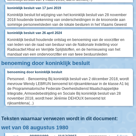
koninklijk besluit van 17 juni 2019
Koninklijk besluit tot wijziging van het koninklijk besluit van 28 november
2018 houdende toekenning van onderscheidingen in de kroonorde aan
sommige personeelsleden van de lokale besturen in het Vlaams Gewest
koninklijk besluit van 26 april 2024
Koninklijk besluit houdende ontslag en benoeming van de voorzitter en
van leden van de raad van bestuur van de Nationale Instelling voor
Radioactief Afval en Verrijkte Splijtstoffen, en de hernieuwing van het
mandaat van een ondervoorzitter en van twee bestuursleden
benoeming door koninklijk besluit
benoeming door koninklijk besluit
Personeel. - Benoeming Bij koninklijk besluit van 2 décember 2018, wordt
mevrouw Wendy LEBRUN benoemd tot rijksambtenaar in de klasse A1 bij
de Programmatorische Federale Overheidsdienst Maatschappelijke
Integratie, Armoedebestrijding en Sociale Bij koninklijk besluit van 28
november 2018, wordt heer Jérémie DEHOUX benoemd tot
rijksambtena(...)
Teksten waarnaar verwezen wordt in dit document:
wet van 08 augustus 1980
wet
federale