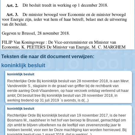
Art. 2.
Dit besluit treedt in werking op 1 december 2018.
Art. 3.
De minister bevoegd voor Economie en de minister bevoegd
voor Energie zijn, ieder wat hem of haar betreft, belast met de uitvoering
van dit besluit.
Gegeven te Brussel, 28 november 2018.
FILIP Van Koningswege : De Vice-eersteminister en Minister van
Economie, K. PEETERS De Minister van Energie, M. C. MARGHEM
Teksten die naar dit document verwijzen:
koninklijk besluit
koninklijk besluit
Rechterlijke Orde Bij koninklijk besluit van 28 november 2018, is aan Mevr.
Vandevelde S., stagiaire in de graad van griffier bij de rechtbank van
eerste aanleg Oost-Vlaanderen, op haar verzoek ontslag verleend uit haar
ambt; Dit besluit tree Bij koninklijk besluit van 28 november 2018, in
werking tredend op 31 juli 2019 `s avonds, is d(...)
koninklijk besluit
Rechterlijke Orde Bij koninklijk besluit van 19 november 2017, is de heer
Bosmans M., raadsheer in het hof van beroep te Brussel, gemachtigd om
zijn ambt te blijven uitoefenen na de leeftijd van zevenenzestig jaar te
hebben bereikt, voor een ter Deze machtiging kan worden hernieuwd. Bij
koninklijk besluit van 1 maart 2018, dat in werkin(...)