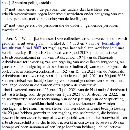
van § 2 worden gelijkgesteld :
1° met werknemers : de personen die, anders dan krachtens een
arbeidsovereenkomst, tegen loonarbeid verrichten onder het gezag van een
andere persoon, met uitzondering van de leerlingen;
2° met werkgevers : de personen die de onder 1° genoemde personen
tewerkstellen.
Art. 2.
Wettelijke basissen Deze collectieve arbeidsovereenkomst wordt
koninklijk
gesloten in uitvoering van : - artikel 3, § § 1, 3 en 7 van het
besluit van 3 mei 2007
tot regeling van het stelsel van werkloosheid met
bedrijfstoeslag (Belgisch Staatsblad van 8 juni 2007); - de collectieve
arbeidsovereenkomst nr. 17 van 19 december 1974 van de Nationale
Arbeidsraad tot invoering van een regeling van aanvullende vergoeding ten
gunste van sommige bejaarde werknemers indien zij worden ontslagen; - de
collectieve arbeidsovereenkomst nr. 152 van 15 juli 2021 van de Nationale
Arbeidsraad tot invoering, voor de periode van 1 juli 2021 tot 30 juni 2023,
van een stelsel van bedrijfstoeslag voor sommige oudere werknemers met
een lange loopbaan die worden ontslagen; - de collectieve
arbeidsovereenkomst nr. 153 van 15 juli 2021 van de Nationale Arbeidsraad
tot vaststelling, voor de periode van 1 juli 2021 tot 31 december 2022, van
de voorwaarden voor de toekenning van de vrijstelling van de verplichting
van aangepaste beschikbaarheid voor oudere werknemers die worden
ontslagen in het raam van een stelsel van werkloosheid met bedrijfstoeslag,
die 20 jaar hebben gewerkt in een regeling van nachtarbeid, die hebben
gewerkt in een zwaar beroep of tewerkgesteld werden in het bouwbedrijf en
arbeidsongeschikt zijn, die hebben gewerkt in een zwaar beroep en 35 jaar
beroepsverleden aantonen of een lange loopbaan hebben; - de collectieve