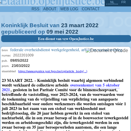
^
-
NL
FR
RSS
ABOUT
WEB LOG
CONTACT
Koninklijk Besluit van
23
maart
2022
gepubliceerd op
09
mei
2022
Een dienst van vzw OpenJustice.be
federale overheidsdienst werkgelegenheid, arbeid en sociaal overleg
bron
2022201009
numac
09/05/2022
pub.
23/03/2022
prom.
staatsblad
https://www.ejustice.just.fgov.be/cgi/article_body(...)
23 MAART 2022. - Koninklijk besluit waarbij algemeen verbindend
wordt verklaard de collectieve arbeids
overeenkomst van 5 oktober
2021
, gesloten in het Paritair Comité voor de binnenscheepvaart,
betreffende de vaststelling, voor 2023-2024, van de voorwaarden voor
de toekenning van de vrijstelling van verplichting van aangepaste
beschikbaarheid voor oudere werknemers die worden ontslagen vóór 1
juli 2023 in het raam van een stelsel van werkloosheid met
bedrijfstoeslag, die 20 jaar hebben gewerkt in een stelsel van
nachtarbeid, die in een zwaar beroep of in de bouwsector tewerkgesteld
werden en arbeidsongeschikt zijn, die tewerkgesteld werden in een
zwaar beroep en 35 jaar beroepsverleden aantonen, die een lange