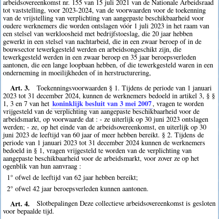
arbeidsovereenkomst nr. 155 van 15 juli 2021 van de Nationale Arbeidsraad
tot vaststelling, voor 2023-2024, van de voorwaarden voor de toekenning
van de vrijstelling van verplichting van aangepaste beschikbaarheid voor
oudere werknemers die worden ontslagen vóór 1 juli 2023 in het raam van
een stelsel van werkloosheid met bedrijfstoeslag, die 20 jaar hebben
gewerkt in een stelsel van nachtarbeid, die in een zwaar beroep of in de
bouwsector tewerkgesteld werden en arbeidsongeschikt zijn, die
tewerkgesteld werden in een zwaar beroep en 35 jaar beroepsverleden
aantonen, die een lange loopbaan hebben, of die tewerkgesteld waren in een
onderneming in moeilijkheden of in herstructurering,
Art. 3.
Toekenningsvoorwaarden § 1. Tijdens de periode van 1 januari
2023 tot 31 december 2024, kunnen de werknemers bedoeld in artikel 3, § §
koninklijk besluit van 3 mei 2007
1, 3 en 7 van het
, vragen te worden
vrijgesteld van de verplichting van aangepaste beschikbaarheid voor de
arbeidsmarkt, op voorwaarde dat : - ze uiterlijk op 30 juni 2023 ontslagen
werden; - ze, op het einde van de arbeidsovereenkomst, en uiterlijk op 30
juni 2023 de leeftijd van 60 jaar of meer hebben bereikt. § 2. Tijdens de
periode van 1 januari 2023 tot 31 december 2024 kunnen de werknemers
bedoeld in § 1, vragen vrijgesteld te worden van de verplichting van
aangepaste beschikbaarheid voor de arbeidsmarkt, voor zover ze op het
ogenblik van hun aanvraag :
1° ofwel de leeftijd van 62 jaar hebben bereikt;
2° ofwel 42 jaar beroepsverleden kunnen aantonen.
Art. 4.
Slotbepalingen Deze collectieve arbeidsovereenkomst is gesloten
voor bepaalde tijd.