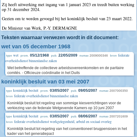
Zij heeft uitwerking met ingang van 1 januari 2023 en treedt buiten werking
op 31 december 2024.
Gezien om te worden gevoegd bij het koninklijk besluit van 23 maart 2022.
De Minister van Werk, P.-Y. DERMAGNE
Teksten waarnaar verwezen wordt in dit document:
wet van 05 december 1968
wet
federale
05/12/1968
22/05/2009
2009000346
type
prom.
pub.
numac
bron
overheidsdienst binnenlandse zaken
Wet betreffende de collectieve arbeidsovereenkomsten en de paritaire
comités. - Officieuze coördinatie in het Duits
koninklijk besluit van 03 mei 2007
koninklijk besluit
03/05/2007
09/05/2007
2007000350
type
prom.
pub.
numac
federale overheidsdienst binnenlandse zaken
bron
Koninklijk besluit tot regeling van sommige kiesverrichtingen voor de
verkiezing van de federale Wetgevende Kamers op 10 juni 2007
koninklijk besluit
03/05/2007
08/06/2007
2007201609
type
prom.
pub.
numac
federale overheidsdienst werkgelegenheid, arbeid en sociaal overleg
bron
Koninklijk besluit tot regeling van het conventioneel brugpensioen in het
kader van het generatiepact