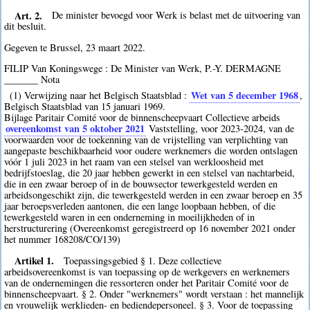
Art. 2.
De minister bevoegd voor Werk is belast met de uitvoering van
dit besluit.
Gegeven te Brussel, 23 maart 2022.
FILIP Van Koningswege : De Minister van Werk, P.-Y. DERMAGNE
_______ Nota
Wet van 5 december 1968
(1) Verwijzing naar het Belgisch Staatsblad :
,
Belgisch Staatsblad van 15 januari 1969.
Bijlage Paritair Comité voor de binnenscheepvaart Collectieve arbeids
overeenkomst van 5 oktober 2021
Vaststelling, voor 2023-2024, van de
voorwaarden voor de toekenning van de vrijstelling van verplichting van
aangepaste beschikbaarheid voor oudere werknemers die worden ontslagen
vóór 1 juli 2023 in het raam van een stelsel van werkloosheid met
bedrijfstoeslag, die 20 jaar hebben gewerkt in een stelsel van nachtarbeid,
die in een zwaar beroep of in de bouwsector tewerkgesteld werden en
arbeidsongeschikt zijn, die tewerkgesteld werden in een zwaar beroep en 35
jaar beroepsverleden aantonen, die een lange loopbaan hebben, of die
tewerkgesteld waren in een onderneming in moeilijkheden of in
herstructurering (Overeenkomst geregistreerd op 16 november 2021 onder
het nummer 168208/CO/139)
Artikel 1.
Toepassingsgebied § 1. Deze collectieve
arbeidsovereenkomst is van toepassing op de werkgevers en werknemers
van de ondernemingen die ressorteren onder het Paritair Comité voor de
binnenscheepvaart. § 2. Onder "werknemers" wordt verstaan : het mannelijk
en vrouwelijk werklieden- en bediendepersoneel. § 3. Voor de toepassing