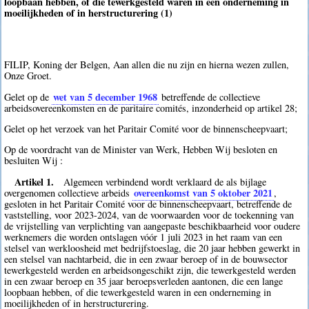
loopbaan hebben, of die tewerkgesteld waren in een onderneming in
moeilijkheden of in herstructurering (1)
FILIP, Koning der Belgen, Aan allen die nu zijn en hierna wezen zullen,
Onze Groet.
wet van 5 december 1968
Gelet op de
betreffende de collectieve
arbeidsovereenkomsten en de paritaire comités, inzonderheid op artikel 28;
Gelet op het verzoek van het Paritair Comité voor de binnenscheepvaart;
Op de voordracht van de Minister van Werk, Hebben Wij besloten en
besluiten Wij :
Artikel 1.
Algemeen verbindend wordt verklaard de als bijlage
overeenkomst van 5 oktober 2021
overgenomen collectieve arbeids
,
gesloten in het Paritair Comité voor de binnenscheepvaart, betreffende de
vaststelling, voor 2023-2024, van de voorwaarden voor de toekenning van
de vrijstelling van verplichting van aangepaste beschikbaarheid voor oudere
werknemers die worden ontslagen vóór 1 juli 2023 in het raam van een
stelsel van werkloosheid met bedrijfstoeslag, die 20 jaar hebben gewerkt in
een stelsel van nachtarbeid, die in een zwaar beroep of in de bouwsector
tewerkgesteld werden en arbeidsongeschikt zijn, die tewerkgesteld werden
in een zwaar beroep en 35 jaar beroepsverleden aantonen, die een lange
loopbaan hebben, of die tewerkgesteld waren in een onderneming in
moeilijkheden of in herstructurering.