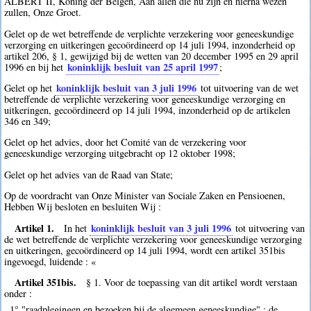
ALBERT II, Koning der Belgen, Aan allen die nu zijn en hierna wezen
zullen, Onze Groet.
Gelet op de wet betreffende de verplichte verzekering voor geneeskundige
verzorging en uitkeringen gecoördineerd op 14 juli 1994, inzonderheid op
artikel 206, § 1, gewijzigd bij de wetten van 20 december 1995 en 29 april
koninklijk besluit van 25 april 1997
1996 en bij het
;
koninklijk besluit van 3 juli 1996
Gelet op het
tot uitvoering van de wet
betreffende de verplichte verzekering voor geneeskundige verzorging en
uitkeringen, gecoördineerd op 14 juli 1994, inzonderheid op de artikelen
346 en 349;
Gelet op het advies, door het Comité van de verzekering voor
geneeskundige verzorging uitgebracht op 12 oktober 1998;
Gelet op het advies van de Raad van State;
Op de voordracht van Onze Minister van Sociale Zaken en Pensioenen,
Hebben Wij besloten en besluiten Wij :
Artikel 1.
koninklijk besluit van 3 juli 1996
In het
tot uitvoering van
de wet betreffende de verplichte verzekering voor geneeskundige verzorging
en uitkeringen, gecoördineerd op 14 juli 1994, wordt een artikel 351bis
ingevoegd, luidende : «
Artikel 351bis.
§ 1. Voor de toepassing van dit artikel wordt verstaan
onder :
1° "raadplegingen en bezoeken bij de algemeen geneeskundige" : de