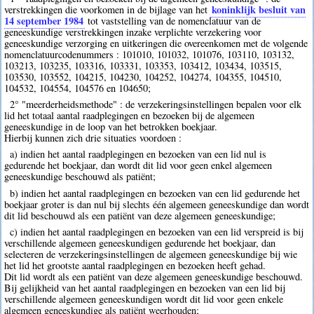
koninklijk besluit van
verstrekkingen die voorkomen in de bijlage van het
14 september 1984
tot vaststelling van de nomenclatuur van de
geneeskundige verstrekkingen inzake verplichte verzekering voor
geneeskundige verzorging en uitkeringen die overeenkomen met de volgende
nomenclatuurcodenummers : 101010, 101032, 101076, 103110, 103132,
103213, 103235, 103316, 103331, 103353, 103412, 103434, 103515,
103530, 103552, 104215, 104230, 104252, 104274, 104355, 104510,
104532, 104554, 104576 en 104650;
2° "meerderheidsmethode" : de verzekeringsinstellingen bepalen voor elk
lid het totaal aantal raadplegingen en bezoeken bij de algemeen
geneeskundige in de loop van het betrokken boekjaar.
Hierbij kunnen zich drie situaties voordoen :
a) indien het aantal raadplegingen en bezoeken van een lid nul is
gedurende het boekjaar, dan wordt dit lid voor geen enkel algemeen
geneeskundige beschouwd als patiënt;
b) indien het aantal raadplegingen en bezoeken van een lid gedurende het
boekjaar groter is dan nul bij slechts één algemeen geneeskundige dan wordt
dit lid beschouwd als een patiënt van deze algemeen geneeskundige;
c) indien het aantal raadplegingen en bezoeken van een lid verspreid is bij
verschillende algemeen geneeskundigen gedurende het boekjaar, dan
selecteren de verzekeringsinstellingen de algemeen geneeskundige bij wie
het lid het grootste aantal raadplegingen en bezoeken heeft gehad.
Dit lid wordt als een patiënt van deze algemeen geneeskundige beschouwd.
Bij gelijkheid van het aantal raadplegingen en bezoeken van een lid bij
verschillende algemeen geneeskundigen wordt dit lid voor geen enkele
algemeen geneeskundige als patiënt weerhouden;