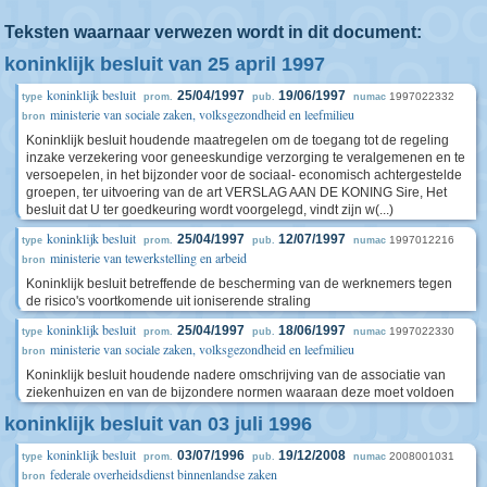
Teksten waarnaar verwezen wordt in dit document:
koninklijk besluit van 25 april 1997
koninklijk besluit
25/04/1997
19/06/1997
1997022332
type
prom.
pub.
numac
ministerie van sociale zaken, volksgezondheid en leefmilieu
bron
Koninklijk besluit houdende maatregelen om de toegang tot de regeling
inzake verzekering voor geneeskundige verzorging te veralgemenen en te
versoepelen, in het bijzonder voor de sociaal- economisch achtergestelde
groepen, ter uitvoering van de art VERSLAG AAN DE KONING Sire, Het
besluit dat U ter goedkeuring wordt voorgelegd, vindt zijn w(...)
koninklijk besluit
25/04/1997
12/07/1997
1997012216
type
prom.
pub.
numac
ministerie van tewerkstelling en arbeid
bron
Koninklijk besluit betreffende de bescherming van de werknemers tegen
de risico's voortkomende uit ioniserende straling
koninklijk besluit
25/04/1997
18/06/1997
1997022330
type
prom.
pub.
numac
ministerie van sociale zaken, volksgezondheid en leefmilieu
bron
Koninklijk besluit houdende nadere omschrijving van de associatie van
ziekenhuizen en van de bijzondere normen waaraan deze moet voldoen
koninklijk besluit van 03 juli 1996
koninklijk besluit
03/07/1996
19/12/2008
2008001031
type
prom.
pub.
numac
federale overheidsdienst binnenlandse zaken
bron