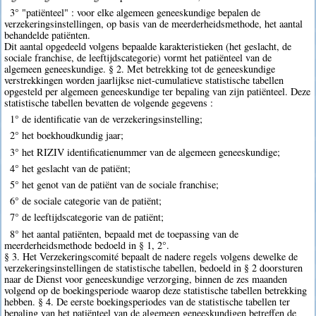
3° "patiënteel" : voor elke algemeen geneeskundige bepalen de
verzekeringsinstellingen, op basis van de meerderheidsmethode, het aantal
behandelde patiënten.
Dit aantal opgedeeld volgens bepaalde karakteristieken (het geslacht, de
sociale franchise, de leeftijdscategorie) vormt het patiënteel van de
algemeen geneeskundige. § 2. Met betrekking tot de geneeskundige
verstrekkingen worden jaarlijkse niet-cumulatieve statistische tabellen
opgesteld per algemeen geneeskundige ter bepaling van zijn patiënteel. Deze
statistische tabellen bevatten de volgende gegevens :
1° de identificatie van de verzekeringsinstelling;
2° het boekhoudkundig jaar;
3° het RIZIV identificatienummer van de algemeen geneeskundige;
4° het geslacht van de patiënt;
5° het genot van de patiënt van de sociale franchise;
6° de sociale categorie van de patiënt;
7° de leeftijdscategorie van de patiënt;
8° het aantal patiënten, bepaald met de toepassing van de
meerderheidsmethode bedoeld in § 1, 2°.
§ 3. Het Verzekeringscomité bepaalt de nadere regels volgens dewelke de
verzekeringsinstellingen de statistische tabellen, bedoeld in § 2 doorsturen
naar de Dienst voor geneeskundige verzorging, binnen de zes maanden
volgend op de boekingsperiode waarop deze statistische tabellen betrekking
hebben. § 4. De eerste boekingsperiodes van de statistische tabellen ter
bepaling van het patiënteel van de algemeen geneeskundigen betreffen de