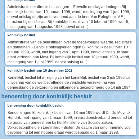
Administratie der directe belastingen. - Eervolle ontslagverleningen Bij
koninklijk besluit van 10 januari 1999, wordt, met ingang van 1 juni 1999,
eervol ontslag uit zijn ambt verleend aan de heer Van Releghem, V.E.,
directeur bij een fiscaal Bij koninklijk besluit van 10 februari 1999, wordt,
met ingang van 1 augustus 1998, eervol onts(...)
koninklijk besluit
Administratie van de belastingen over de toegevoegde waarde, registratie
en domeinen. - Eervolle ontslagverleningen Bij koninklijk besluit van 10
januari 1999, wordt, met ingang van 1 april 1999, eervol ontslag uit haar
ambt verleend aan Mevr. Bij koninklijk besluit van 10 januari 1999, wordt,
met ingang van 1 juni 1999, eervol ontslag u(...)
koninklijk besluit van 10 december 2002
Koninklijk besluit tot wijziging van het koninklijk besluit van 3 juli 1996 tot
uitvoering van de wet betreffende de verplichte verzekering voor
geneeskundige verzorging en uitkeringen, gecoördineerd op 14 juli 1994
benoeming door koninklijk besluit
benoeming door koninklijk besluit
Benoemingen Bij koninklijk besluit van 13 mei 1999 wordt Dr. De Muynck,
Hendrik, met ingang van 1 maart 1999, in vast dienstverband benoemd tot
de graad van geneesheer bij het Ministerie van Sociale Zaken,
Volksgezondheid en Leefmilieu - Buiten De datum van ranginneming voor
bevordering tot een hogere graad wordt bepaald op 1 maart 1998.