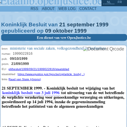
^
-
NL
FR
RSS
ABOUT
WEB LOG
CONTACT
Koninklijk Besluit van
21
september
1999
gepubliceerd op
09
oktober
1999
Een dienst van vzw OpenJustice.be
ministerie van sociale zaken, volksgezondheid en leefmilieu
bron
1999022816
numac
09/10/1999
pub.
21/09/1999
prom.
ELI
eli/besluit/1999/09/21/1999022816/staatsblad
staatsblad
https://www.ejustice.just.fgov.be/cgi/article_body(...)
links
Raad van State (chrono)
21 SEPTEMBER 1999. - Koninklijk besluit tot wijziging van het
koninklijk besluit van 3 juli 1996
tot uitvoering van de wet betreffende
de verplichte verzekering voor geneeskundige verzorging en uitkeringen,
gecoördineerd op 14 juli 1994, inzake de gegevensinzameling
betreffende het patiënteel van de algemeen geneeskundigen