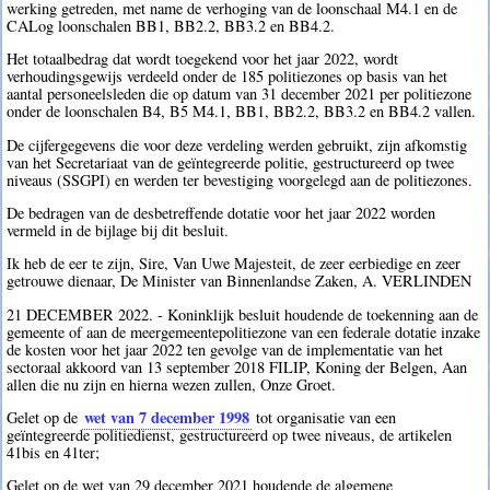
werking getreden, met name de verhoging van de loonschaal M4.1 en de
CALog loonschalen BB1, BB2.2, BB3.2 en BB4.2.
Het totaalbedrag dat wordt toegekend voor het jaar 2022, wordt
verhoudingsgewijs verdeeld onder de 185 politiezones op basis van het
aantal personeelsleden die op datum van 31 december 2021 per politiezone
onder de loonschalen B4, B5 M4.1, BB1, BB2.2, BB3.2 en BB4.2 vallen.
De cijfergegevens die voor deze verdeling werden gebruikt, zijn afkomstig
van het Secretariaat van de geïntegreerde politie, gestructureerd op twee
niveaus (SSGPI) en werden ter bevestiging voorgelegd aan de politiezones.
De bedragen van de desbetreffende dotatie voor het jaar 2022 worden
vermeld in de bijlage bij dit besluit.
Ik heb de eer te zijn, Sire, Van Uwe Majesteit, de zeer eerbiedige en zeer
getrouwe dienaar, De Minister van Binnenlandse Zaken, A. VERLINDEN
21 DECEMBER 2022. - Koninklijk besluit houdende de toekenning aan de
gemeente of aan de meergemeentepolitiezone van een federale dotatie inzake
de kosten voor het jaar 2022 ten gevolge van de implementatie van het
sectoraal akkoord van 13 september 2018 FILIP, Koning der Belgen, Aan
allen die nu zijn en hierna wezen zullen, Onze Groet.
wet van 7 december 1998
Gelet op de
tot organisatie van een
geïntegreerde politiedienst, gestructureerd op twee niveaus, de artikelen
41bis en 41ter;
Gelet op de wet van 29 december 2021 houdende de algemene