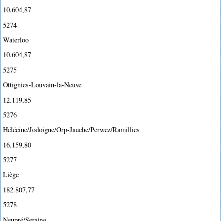
10.604,87
5274
Waterloo
10.604,87
5275
Ottignies-Louvain-la-Neuve
12.119,85
5276
Hélécine/Jodoigne/Orp-Jauche/Perwez/Ramillies
16.159,80
5277
Liège
182.807,77
5278
Neupré/Seraing