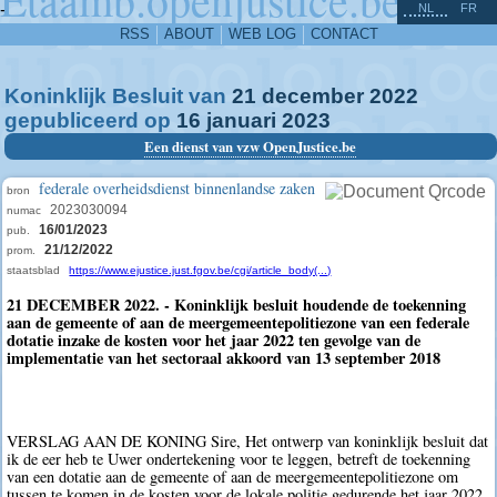
^
-
NL
FR
RSS
ABOUT
WEB LOG
CONTACT
Koninklijk Besluit van
21
december
2022
gepubliceerd op
16
januari
2023
Een dienst van vzw OpenJustice.be
federale overheidsdienst binnenlandse zaken
bron
2023030094
numac
16/01/2023
pub.
21/12/2022
prom.
staatsblad
https://www.ejustice.just.fgov.be/cgi/article_body(...)
21 DECEMBER 2022. - Koninklijk besluit houdende de toekenning
aan de gemeente of aan de meergemeentepolitiezone van een federale
dotatie inzake de kosten voor het jaar 2022 ten gevolge van de
implementatie van het sectoraal akkoord van 13 september 2018
VERSLAG AAN DE KONING Sire, Het ontwerp van koninklijk besluit dat
ik de eer heb te Uwer ondertekening voor te leggen, betreft de toekenning
van een dotatie aan de gemeente of aan de meergemeentepolitiezone om
tussen te komen in de kosten voor de lokale politie gedurende het jaar 2022