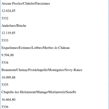
Aiseau-Presles/Châtelet/Farciennes
12.624,85
5332
Anderlues/Binche
12.119,85
5333
Erquelinnes/Estinnes/Lobbes/Merbes-le-Château
9.594,88
5334
Beaumont/Chimay/Froidchapelle/Momignies/Sivry-Rance
10.099,88
5335
Chapelle-lez-Herlaimont/Manage/Morlanwelz/Seneffe
16.664,80
5336