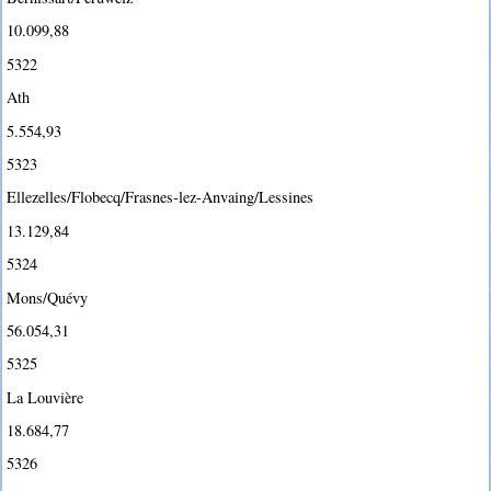
10.099,88
5322
Ath
5.554,93
5323
Ellezelles/Flobecq/Frasnes-lez-Anvaing/Lessines
13.129,84
5324
Mons/Quévy
56.054,31
5325
La Louvière
18.684,77
5326