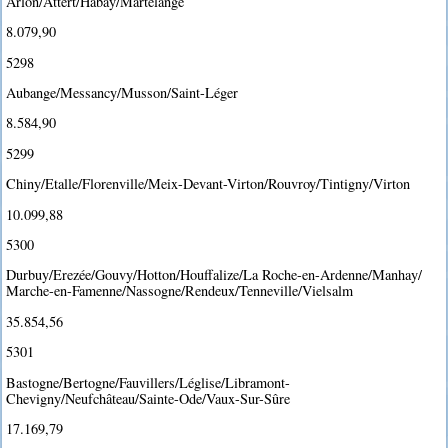
Arlon/Attert/Habay/Martelange
8.079,90
5298
Aubange/Messancy/Musson/Saint-Léger
8.584,90
5299
Chiny/Etalle/Florenville/Meix-Devant-Virton/Rouvroy/Tintigny/Virton
10.099,88
5300
Durbuy/Erezée/Gouvy/Hotton/Houffalize/La Roche-en-Ardenne/Manhay/
Marche-en-Famenne/Nassogne/Rendeux/Tenneville/Vielsalm
35.854,56
5301
Bastogne/Bertogne/Fauvillers/Léglise/Libramont-
Chevigny/Neufchâteau/Sainte-Ode/Vaux-Sur-Sûre
17.169,79