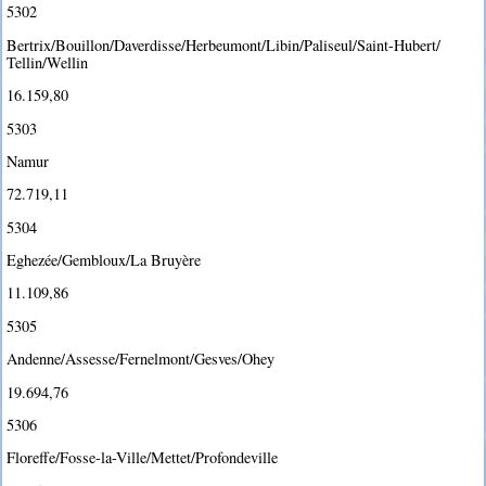
5302
Bertrix/Bouillon/Daverdisse/Herbeumont/Libin/Paliseul/Saint-Hubert/
Tellin/Wellin
16.159,80
5303
Namur
72.719,11
5304
Eghezée/Gembloux/La Bruyère
11.109,86
5305
Andenne/Assesse/Fernelmont/Gesves/Ohey
19.694,76
5306
Floreffe/Fosse-la-Ville/Mettet/Profondeville