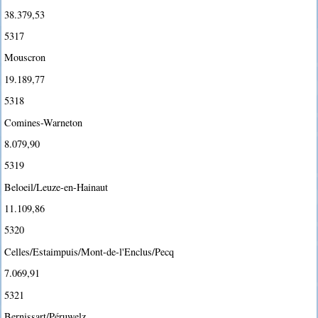
38.379,53
5317
Mouscron
19.189,77
5318
Comines-Warneton
8.079,90
5319
Beloeil/Leuze-en-Hainaut
11.109,86
5320
Celles/Estaimpuis/Mont-de-l'Enclus/Pecq
7.069,91
5321
Bernissart/Péruwelz