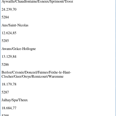
Aywaille/Chaudfontaine/Esneux/Sprimont/Trooz
24.239,70
5284
Ans/Saint-Nicolas
12.624,85
5285
Awans/Grâce-Hollogne
13.129,84
5286
Berloz/Crisnée/Donceel/Faimes/Fexhe-le-Haut-
Clocher/Geer/Oreye/Remicourt/Waremme
18.179,78
5287
Jalhay/Spa/Theux
18.684,77
5288