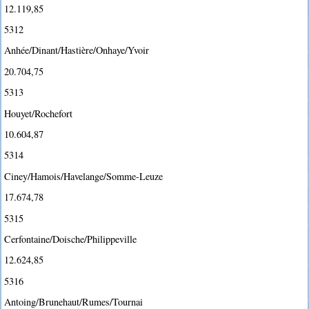
12.119,85
5312
Anhée/Dinant/Hastière/Onhaye/Yvoir
20.704,75
5313
Houyet/Rochefort
10.604,87
5314
Ciney/Hamois/Havelange/Somme-Leuze
17.674,78
5315
Cerfontaine/Doische/Philippeville
12.624,85
5316
Antoing/Brunehaut/Rumes/Tournai