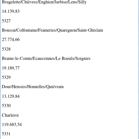
Brugelette/Chièvres/Enghien/Jurbise/Lens/Silly
14.139,83
5327
Boussu/Colfontaine/Frameries/Quaregnon/Saint-Ghislain
27.774,66
5328
Braine-le-Comte/Ecaussinnes/Le Roeulx/Soignies
19.189,77
5329
Dour/Hensies/Honnelles/Quiévrain
13.129,84
5330
Charleroi
119.683,54
5331