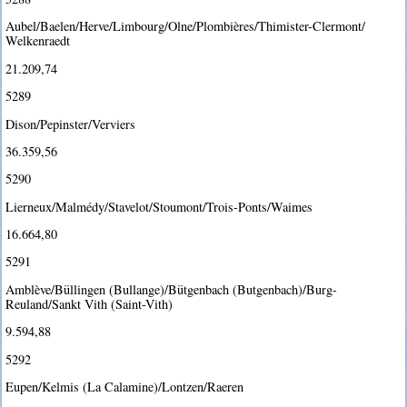
Aubel/Baelen/Herve/Limbourg/Olne/Plombières/Thimister-Clermont/
Welkenraedt
21.209,74
5289
Dison/Pepinster/Verviers
36.359,56
5290
Lierneux/Malmédy/Stavelot/Stoumont/Trois-Ponts/Waimes
16.664,80
5291
Amblève/Büllingen (Bullange)/Bütgenbach (Butgenbach)/Burg-
Reuland/Sankt Vith (Saint-Vith)
9.594,88
5292
Eupen/Kelmis (La Calamine)/Lontzen/Raeren