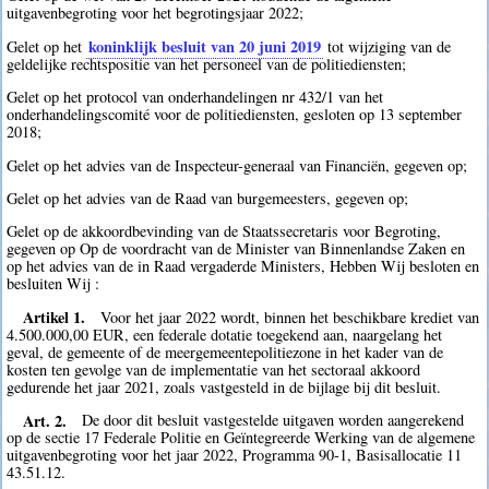
uitgavenbegroting voor het begrotingsjaar 2022;
koninklijk besluit van 20 juni 2019
Gelet op het
tot wijziging van de
geldelijke rechtspositie van het personeel van de politiediensten;
Gelet op het protocol van onderhandelingen nr 432/1 van het
onderhandelingscomité voor de politiediensten, gesloten op 13 september
2018;
Gelet op het advies van de Inspecteur-generaal van Financiën, gegeven op;
Gelet op het advies van de Raad van burgemeesters, gegeven op;
Gelet op de akkoordbevinding van de Staatssecretaris voor Begroting,
gegeven op Op de voordracht van de Minister van Binnenlandse Zaken en
op het advies van de in Raad vergaderde Ministers, Hebben Wij besloten en
besluiten Wij :
Artikel 1.
Voor het jaar 2022 wordt, binnen het beschikbare krediet van
4.500.000,00 EUR, een federale dotatie toegekend aan, naargelang het
geval, de gemeente of de meergemeentepolitiezone in het kader van de
kosten ten gevolge van de implementatie van het sectoraal akkoord
gedurende het jaar 2021, zoals vastgesteld in de bijlage bij dit besluit.
Art. 2.
De door dit besluit vastgestelde uitgaven worden aangerekend
op de sectie 17 Federale Politie en Geïntegreerde Werking van de algemene
uitgavenbegroting voor het jaar 2022, Programma 90-1, Basisallocatie 11
43.51.12.