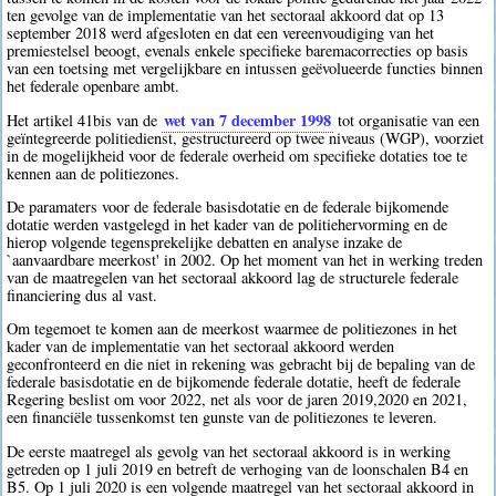
ten gevolge van de implementatie van het sectoraal akkoord dat op 13
september 2018 werd afgesloten en dat een vereenvoudiging van het
premiestelsel beoogt, evenals enkele specifieke baremacorrecties op basis
van een toetsing met vergelijkbare en intussen geëvolueerde functies binnen
het federale openbare ambt.
wet van 7 december 1998
Het artikel 41bis van de
tot organisatie van een
geïntegreerde politiedienst, gestructureerd op twee niveaus (WGP), voorziet
in de mogelijkheid voor de federale overheid om specifieke dotaties toe te
kennen aan de politiezones.
De paramaters voor de federale basisdotatie en de federale bijkomende
dotatie werden vastgelegd in het kader van de politiehervorming en de
hierop volgende tegensprekelijke debatten en analyse inzake de
`aanvaardbare meerkost' in 2002. Op het moment van het in werking treden
van de maatregelen van het sectoraal akkoord lag de structurele federale
financiering dus al vast.
Om tegemoet te komen aan de meerkost waarmee de politiezones in het
kader van de implementatie van het sectoraal akkoord werden
geconfronteerd en die niet in rekening was gebracht bij de bepaling van de
federale basisdotatie en de bijkomende federale dotatie, heeft de federale
Regering beslist om voor 2022, net als voor de jaren 2019,2020 en 2021,
een financiële tussenkomst ten gunste van de politiezones te leveren.
De eerste maatregel als gevolg van het sectoraal akkoord is in werking
getreden op 1 juli 2019 en betreft de verhoging van de loonschalen B4 en
B5. Op 1 juli 2020 is een volgende maatregel van het sectoraal akkoord in