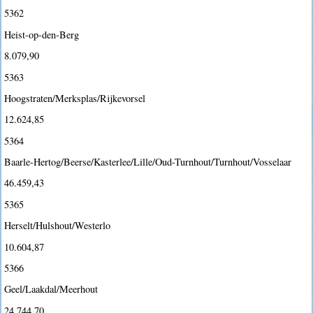
5362
Heist-op-den-Berg
8.079,90
5363
Hoogstraten/Merksplas/Rijkevorsel
12.624,85
5364
Baarle-Hertog/Beerse/Kasterlee/Lille/Oud-Turnhout/Turnhout/Vosselaar
46.459,43
5365
Herselt/Hulshout/Westerlo
10.604,87
5366
Geel/Laakdal/Meerhout
24.744,70