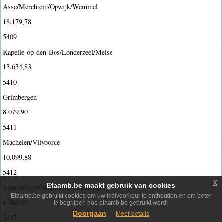
Asse/Merchtem/Opwijk/Wemmel
18.179,78
5409
Kapelle-op-den-Bos/Londerzeel/Meise
13.634,83
5410
Grimbergen
8.079,90
5411
Machelen/Vilvoorde
10.099,88
5412
x
Etaamb.be maakt gebruik van cookies
Kampenhout/Steenokkerzeel/Zemst
Etaamb.be gebruikt cookies om uw taalvoorkeur te onthouden en om beter
6.564,92
te begrijpen hoe etaamb.be gebruikt wordt.
Doorgaan
Meer details
5415