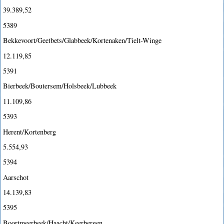
39.389,52
5389
Bekkevoort/Geetbets/Glabbeek/Kortenaken/Tielt-Winge
12.119,85
5391
Bierbeek/Boutersem/Holsbeek/Lubbeek
11.109,86
5393
Herent/Kortenberg
5.554,93
5394
Aarschot
14.139,83
5395
Boortmeerbeek/Haacht/Keerbergen