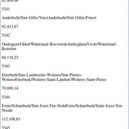
81.809,00
5341
Anderlecht/Sint-Gillis/VorstAnderlecht/Sint-Gilles/Forest
92.413,87
5342
Oudergem/Ukkel/Watermaal-BosvoordeAuderghem/Uccle/Watermael-
Boitsfort
64.134,22
5343
Etterbeek/Sint-Lambrechts-Woluwe/Sint-Pieters-
WoluweEtterbeek/Woluwe-Saint-Lambert/Woluwe-Saint-Pierre
70.699,14
5344
Evere/Schaarbeek/Sint-Joost-Ten-NodeEvere/Schaerbeek/Saint-Josse-Ten-
Noode
112.108,63
5345