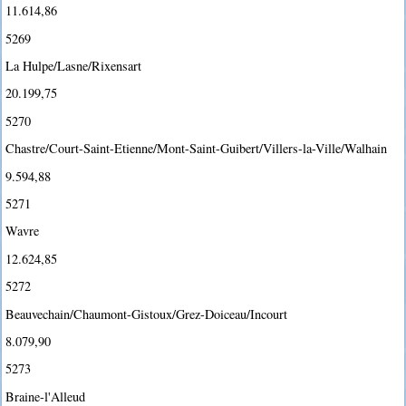
11.614,86
5269
La Hulpe/Lasne/Rixensart
20.199,75
5270
Chastre/Court-Saint-Etienne/Mont-Saint-Guibert/Villers-la-Ville/Walhain
9.594,88
5271
Wavre
12.624,85
5272
Beauvechain/Chaumont-Gistoux/Grez-Doiceau/Incourt
8.079,90
5273
Braine-l'Alleud