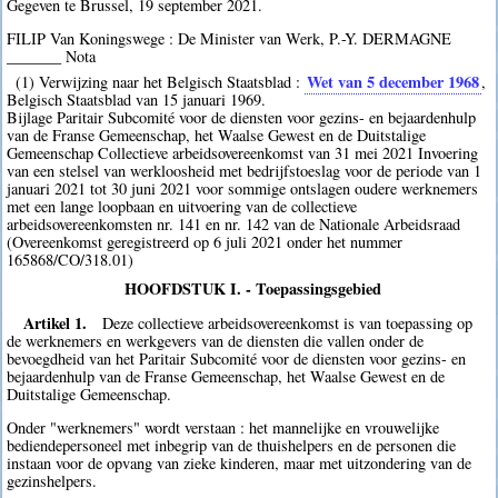
Gegeven te Brussel, 19 september 2021.
FILIP Van Koningswege : De Minister van Werk, P.-Y. DERMAGNE
_______ Nota
Wet van 5 december 1968
(1) Verwijzing naar het Belgisch Staatsblad :
,
Belgisch Staatsblad van 15 januari 1969.
Bijlage Paritair Subcomité voor de diensten voor gezins- en bejaardenhulp
van de Franse Gemeenschap, het Waalse Gewest en de Duitstalige
Gemeenschap Collectieve arbeidsovereenkomst van 31 mei 2021 Invoering
van een stelsel van werkloosheid met bedrijfstoeslag voor de periode van 1
januari 2021 tot 30 juni 2021 voor sommige ontslagen oudere werknemers
met een lange loopbaan en uitvoering van de collectieve
arbeidsovereenkomsten nr. 141 en nr. 142 van de Nationale Arbeidsraad
(Overeenkomst geregistreerd op 6 juli 2021 onder het nummer
165868/CO/318.01)
HOOFDSTUK I. - Toepassingsgebied
Artikel 1.
Deze collectieve arbeidsovereenkomst is van toepassing op
de werknemers en werkgevers van de diensten die vallen onder de
bevoegdheid van het Paritair Subcomité voor de diensten voor gezins- en
bejaardenhulp van de Franse Gemeenschap, het Waalse Gewest en de
Duitstalige Gemeenschap.
Onder "werknemers" wordt verstaan : het mannelijke en vrouwelijke
bediendepersoneel met inbegrip van de thuishelpers en de personen die
instaan voor de opvang van zieke kinderen, maar met uitzondering van de
gezinshelpers.