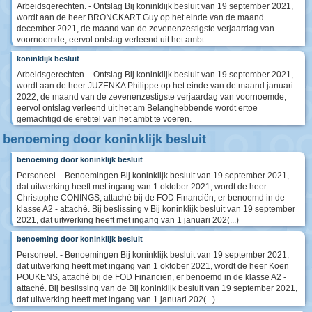
Arbeidsgerechten. - Ontslag Bij koninklijk besluit van 19 september 2021,
wordt aan de heer BRONCKART Guy op het einde van de maand
december 2021, de maand van de zevenenzestigste verjaardag van
voornoemde, eervol ontslag verleend uit het ambt
koninklijk besluit
Arbeidsgerechten. - Ontslag Bij koninklijk besluit van 19 september 2021,
wordt aan de heer JUZENKA Philippe op het einde van de maand januari
2022, de maand van de zevenenzestigste verjaardag van voornoemde,
eervol ontslag verleend uit het am Belanghebbende wordt ertoe
gemachtigd de eretitel van het ambt te voeren.
benoeming door koninklijk besluit
benoeming door koninklijk besluit
Personeel. - Benoemingen Bij koninklijk besluit van 19 september 2021,
dat uitwerking heeft met ingang van 1 oktober 2021, wordt de heer
Christophe CONINGS, attaché bij de FOD Financiën, er benoemd in de
klasse A2 - attaché. Bij beslissing v Bij koninklijk besluit van 19 september
2021, dat uitwerking heeft met ingang van 1 januari 202(...)
benoeming door koninklijk besluit
Personeel. - Benoemingen Bij koninklijk besluit van 19 september 2021,
dat uitwerking heeft met ingang van 1 oktober 2021, wordt de heer Koen
POUKENS, attaché bij de FOD Financiën, er benoemd in de klasse A2 -
attaché. Bij beslissing van de Bij koninklijk besluit van 19 september 2021,
dat uitwerking heeft met ingang van 1 januari 202(...)