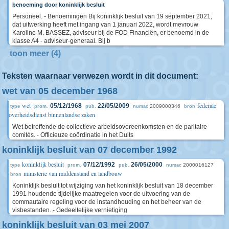
benoeming door koninklijk besluit
Personeel. - Benoemingen Bij koninklijk besluit van 19 september 2021,
dat uitwerking heeft met ingang van 1 januari 2022, wordt mevrouw
Karoline M. BASSEZ, adviseur bij de FOD Financiën, er benoemd in de
klasse A4 - adviseur-generaal. Bij b
toon meer (4)
Teksten waarnaar verwezen wordt in dit document:
wet van 05 december 1968
wet
federale
05/12/1968
22/05/2009
2009000346
type
prom.
pub.
numac
bron
overheidsdienst binnenlandse zaken
Wet betreffende de collectieve arbeidsovereenkomsten en de paritaire
comités. - Officieuze coördinatie in het Duits
koninklijk besluit van 07 december 1992
koninklijk besluit
07/12/1992
26/05/2000
2000016127
type
prom.
pub.
numac
ministerie van middenstand en landbouw
bron
Koninklijk besluit tot wijziging van het koninklijk besluit van 18 december
1991 houdende tijdelijke maatregelen voor de uitvoering van de
commautaire regeling voor de instandhouding en het beheer van de
visbestanden. - Gedeeltelijke vernietiging
koninklijk besluit van 03 mei 2007