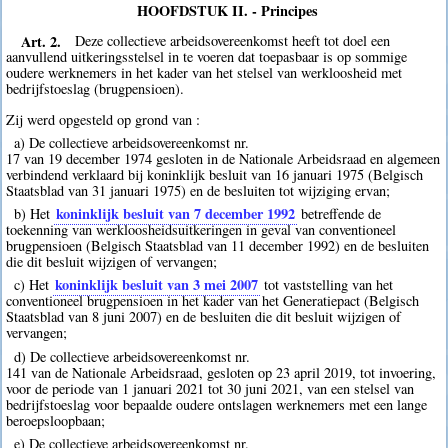
HOOFDSTUK II. - Principes
Art. 2.
Deze collectieve arbeidsovereenkomst heeft tot doel een
aanvullend uitkeringsstelsel in te voeren dat toepasbaar is op sommige
oudere werknemers in het kader van het stelsel van werkloosheid met
bedrijfstoeslag (brugpensioen).
Zij werd opgesteld op grond van :
a) De collectieve arbeidsovereenkomst nr.
17 van 19 december 1974 gesloten in de Nationale Arbeidsraad en algemeen
verbindend verklaard bij koninklijk besluit van 16 januari 1975 (Belgisch
Staatsblad van 31 januari 1975) en de besluiten tot wijziging ervan;
koninklijk besluit van 7 december 1992
b) Het
betreffende de
toekenning van werkloosheidsuitkeringen in geval van conventioneel
brugpensioen (Belgisch Staatsblad van 11 december 1992) en de besluiten
die dit besluit wijzigen of vervangen;
koninklijk besluit van 3 mei 2007
c) Het
tot vaststelling van het
conventioneel brugpensioen in het kader van het Generatiepact (Belgisch
Staatsblad van 8 juni 2007) en de besluiten die dit besluit wijzigen of
vervangen;
d) De collectieve arbeidsovereenkomst nr.
141 van de Nationale Arbeidsraad, gesloten op 23 april 2019, tot invoering,
voor de periode van 1 januari 2021 tot 30 juni 2021, van een stelsel van
bedrijfstoeslag voor bepaalde oudere ontslagen werknemers met een lange
beroepsloopbaan;
e) De collectieve arbeidsovereenkomst nr.