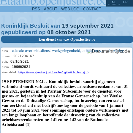
^
-
NL
FR
RSS
ABOUT
WEB LOG
CONTACT
Koninklijk Besluit van
19
september
2021
gepubliceerd op
08
oktober
2021
Een dienst van vzw OpenJustice.be
federale overheidsdienst werkgelegenheid, arbeid en sociaal overleg
bron
2021204167
numac
08/10/2021
pub.
19/09/2021
prom.
staatsblad
https://www.ejustice.just.fgov.be/cgi/article_body(...)
19 SEPTEMBER 2021. - Koninklijk besluit waarbij algemeen
verbindend wordt verklaard de collectieve arbeidsovereenkomst van 31
mei 2021, gesloten in het Paritair Subcomité voor de diensten voor
gezins- en bejaardenhulp van de Franse Gemeenschap, het Waalse
Gewest en de Duitstalige Gemeenschap, tot invoering van een stelsel
van werkloosheid met bedrijfstoeslag voor de periode van 1 januari
2021 tot 30 juni 2021 voor sommige ontslagen oudere werknemers met
een lange loopbaan en betreffende de uitvoering van de collectieve
arbeidsovereenkomsten nr. 141 en nr. 142 van de Nationale
Arbeidsraad (1)