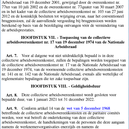
Arbeidsraad van 19 december 2001, gewijzigd door de overeenkomst nr.
77ter van 10 juli 2002 en de overeenkomst nr. 77quater van 30 maart 2007
en in het kader van de collectieve arbeidsovereenkomst nr. 103 van 27 juni
2012 en de koninklijk besluiten tot wijziging ervan, naar het conventioneel
brugpensioen, zal de aanvullende vergoeding bij brugpensioen worden
berekend op basis van de bezoldiging ontvangen vóór de vermindering van
de arbeidsprestaties.
HOOFDSTUK VII. - Toepassing van de collectieve
arbeidsovereenkomst nr. 17 van 19 december 1974 van de Nationale
Arbeidsraad
Art. 7.
Voor al datgene wat niet uitdrukkelijk bepaald is in deze
collectieve arbeidsovereenkomst, zullen de bepalingen worden toegepast van
de collectieve arbeidsovereenkomst nr. 17 van de Nationale Arbeidsraad van
19 december 1974, van de voornoemde collectieve arbeidsovereenkomsten
nr. 141 en nr. 142 van de Nationale Arbeidsraad, evenals alle wettelijke of
reglementaire bepalingen die ter zake toepasbaar zijn.
HOOFDSTUK VIII. - Geldigheidsduur
Art. 8.
Deze collectieve arbeidsovereenkomst wordt gesloten voor
bepaalde duur, van 1 januari 2021 tot 31 december 2022.
Art. 9.
wet van 5 december 1968
Conform artikel 14 van de
betreffende de collectieve arbeidsovereenkomsten en de paritaire comités
worden, voor wat betreft de ondertekening van deze collectieve
arbeidsovereenkomst, de handtekeningen van de personen die deze aangaan
namens de werknemersorganisaties enerzijds en namens de