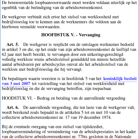
De bovenvermelde loopbaanvoorwaarde moet worden voldaan uiterlijk op het
ogenblik van de beëindiging van de arbeidsovereenkomst.
De werkgever verbindt zich ertoe het stelsel van werkloosheid met
bedrijfstoeslag toe te kennen aan de werknemers die voldoen aan de
hierboven vermelde voorwaarden.
HOOFDSTUK V. - Vervanging
Art. 5.
De werkgever is verplicht om de ontslagen werknemer bedoeld
in artikel 3 en die, op het einde van zijn arbeidsovereenkomst de leeftijd van
62 jaar niet heeft bereikt, te vervangen door een uitkeringsgerechtigd
volledig werkloze wiens arbeidsstelsel gemiddeld ten minste hetzelfde
aantal arbeidsuren per arbeidscyclus omvat als het arbeidsstelsel van de
werkloze met bedrijfstoeslag die hij vervangt.
koninklijk besluit
De bepalingen waarin voorzien is in hoofdstuk 5 van het
van 3 mei 2007
tot vaststelling van het stelsel van werkloosheid met
bedrijfstoeslag en die de vervanging betreffen, zijn toepasbaar.
HOODSTUK VI. - Bedrag en betaling van de aanvullende vergoeding
Art. 6.
De aanvullende vergoeding, die ten laste van de werkgever valt,
wordt berekend zoals bepaald in de artikelen 5 tot en met 10 van de
collectieve arbeidsovereenkomst nr. 17 van 19 december 1974.
Bij de eventuele overgang van een stelsel van tijdskrediet,
loopbaanvermindering of vermindering van de arbeidsprestaties in het kader
van de collectieve arbeidsovereenkomst nr. 77bis gesloten in de Nationale