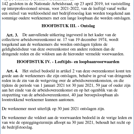
142 gesloten in de Nationale Arbeidsraad, op 23 april 2019, tot vaststelling
op interprofessioneel niveau, voor 2021-2022, van de leeftijd vanaf welke
een stelsel van werkloosheid met bedrijfstoeslag kan worden toegekend aan
sommige oudere werknemers met een lange loopbaan die worden ontslagen.
HOOFDSTUK III. - Ontslag
Art. 3.
De aanvullende uitkering ingevoerd in het kader van de
collectieve arbeidsovereenkomst nr. 17 van 19 december 1974, wordt
toegekend aan de werknemers die worden ontslagen tijdens de
geldigheidsduur van deze overeenkomst om andere redenen dan de
dringende reden en die voldoen aan de hieronder vermelde voorwaarden.
HOOFDSTUK IV. - Leeftijds- en loopbaanvoorwaarden
Art. 4.
Het stelsel bedoeld in artikel 2 van deze overeenkomst komt ten
goede aan de werknemers die zijn ontslagen, behalve in geval van dringende
reden in de zin van de wetgeving over de arbeidsovereenkomsten, en die
tijdens de periode van 1 januari 2021 tot 30 juni 2021, 59 jaar of ouder zijn
aan het einde van de arbeidsovereenkomst en op het ogenblik van de
stopzetting van de arbeidsovereenkomst, 40 jaar beroepsloopbaan als
loontrekkend werknemer kunnen aantonen.
De werknemer moet uiterlijk op 30 juni 2021 ontslagen zijn.
De werknemer die voldoet aan de voorwaarden bedoeld in de vorige leden en
van wie de opzeggingstermijn afloopt na 30 juni 2021, behoudt het recht op
de bedrijfstoeslag.