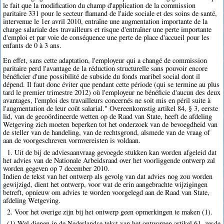
le fait que la modification du champ d'application de la commission
paritaire 331 pour le secteur flamand de l'aide sociale et des soins de santé,
intervenue le 1er avril 2010, entraîne une augmentation importante de la
charge salariale des travailleurs et risque d'entraîner une perte importante
d'emploi et par voie de conséquence une perte de place d'accueil pour les
enfants de 0 à 3 ans.
En effet, sans cette adaptation, l'employeur qui a changé de commission
paritaire perd l'avantage de la réduction structurelle sans pouvoir encore
bénéficier d'une possibilité de subside du fonds maribel social dont il
dépend. Il faut donc éviter que pendant cette période (qui se termine au plus
tard le premier trimestre 2012) où l'employeur ne bénéficie d'aucun des deux
avantages, l'emploi des travailleurs concernés ne soit mis en péril suite à
l'augmentation de leur coût salarial." Overeenkomstig artikel 84, § 3, eerste
lid, van de gecoördineerde wetten op de Raad van State, heeft de afdeling
Wetgeving zich moeten beperken tot het onderzoek van de bevoegdheid van
de steller van de handeling, van de rechtsgrond, alsmede van de vraag of
aan de voorgeschreven vormvereisten is voldaan.
1. Uit de bij de adviesaanvraag gevoegde stukken kan worden afgeleid dat
het advies van de Nationale Arbeidsraad over het voorliggende ontwerp zal
worden gegeven op 7 december 2010.
Indien de tekst van het ontwerp als gevolg van dat advies nog zou worden
gewijzigd, dient het ontwerp, voor wat de erin aangebrachte wijzigingen
betreft, opnieuw om advies te worden voorgelegd aan de Raad van State,
afdeling Wetgeving.
2. Voor het overige zijn bij het ontwerp geen opmerkingen te maken (1).
(1) Wel dienen in de Nederlandse tekst van het ontworpen artikel 61, zesde