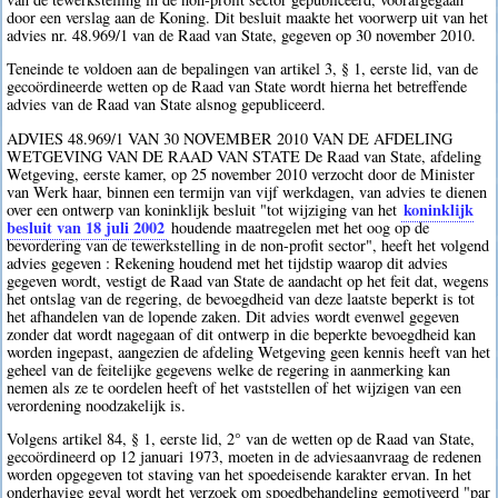
door een verslag aan de Koning. Dit besluit maakte het voorwerp uit van het
advies nr. 48.969/1 van de Raad van State, gegeven op 30 november 2010.
Teneinde te voldoen aan de bepalingen van artikel 3, § 1, eerste lid, van de
gecoördineerde wetten op de Raad van State wordt hierna het betreffende
advies van de Raad van State alsnog gepubliceerd.
ADVIES 48.969/1 VAN 30 NOVEMBER 2010 VAN DE AFDELING
WETGEVING VAN DE RAAD VAN STATE De Raad van State, afdeling
Wetgeving, eerste kamer, op 25 november 2010 verzocht door de Minister
van Werk haar, binnen een termijn van vijf werkdagen, van advies te dienen
koninklijk
over een ontwerp van koninklijk besluit "tot wijziging van het
besluit van 18 juli 2002
houdende maatregelen met het oog op de
bevordering van de tewerkstelling in de non-profit sector", heeft het volgend
advies gegeven : Rekening houdend met het tijdstip waarop dit advies
gegeven wordt, vestigt de Raad van State de aandacht op het feit dat, wegens
het ontslag van de regering, de bevoegdheid van deze laatste beperkt is tot
het afhandelen van de lopende zaken. Dit advies wordt evenwel gegeven
zonder dat wordt nagegaan of dit ontwerp in die beperkte bevoegdheid kan
worden ingepast, aangezien de afdeling Wetgeving geen kennis heeft van het
geheel van de feitelijke gegevens welke de regering in aanmerking kan
nemen als ze te oordelen heeft of het vaststellen of het wijzigen van een
verordening noodzakelijk is.
Volgens artikel 84, § 1, eerste lid, 2° van de wetten op de Raad van State,
gecoördineerd op 12 januari 1973, moeten in de adviesaanvraag de redenen
worden opgegeven tot staving van het spoedeisende karakter ervan. In het
onderhavige geval wordt het verzoek om spoedbehandeling gemotiveerd "par