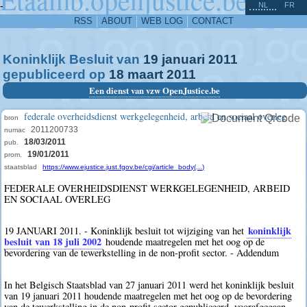
^
-
NL
FR
RSS
ABOUT
WEB LOG
CONTACT
Koninklijk Besluit van
19
januari
2011
gepubliceerd op
18
maart
2011
Een dienst van vzw OpenJustice.be
federale overheidsdienst werkgelegenheid, arbeid en sociaal overleg
bron
2011200733
numac
18/03/2011
pub.
19/01/2011
prom.
staatsblad
https://www.ejustice.just.fgov.be/cgi/article_body(...)
FEDERALE OVERHEIDSDIENST WERKGELEGENHEID, ARBEID
EN SOCIAAL OVERLEG
koninklijk
19 JANUARI 2011. - Koninklijk besluit tot wijziging van het
besluit van 18 juli 2002
houdende maatregelen met het oog op de
bevordering van de tewerkstelling in de non-profit sector. - Addendum
In het Belgisch Staatsblad van 27 januari 2011 werd het koninklijk besluit
van 19 januari 2011 houdende maatregelen met het oog op de bevordering
van de tewerkstelling in de non-profit sector gepubliceerd, voorafgegaan