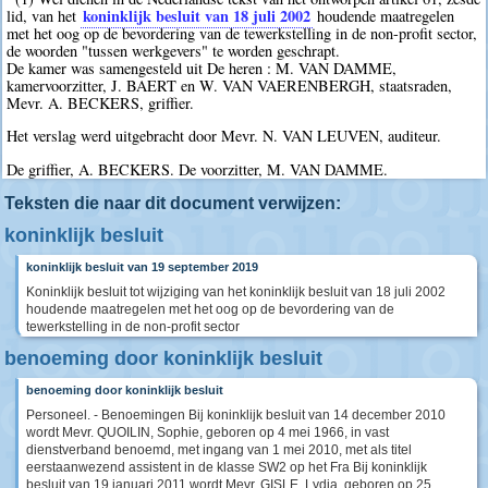
koninklijk besluit van 18 juli 2002
lid, van het
houdende maatregelen
met het oog op de bevordering van de tewerkstelling in de non-profit sector,
de woorden "tussen werkgevers" te worden geschrapt.
De kamer was samengesteld uit De heren : M. VAN DAMME,
kamervoorzitter, J. BAERT en W. VAN VAERENBERGH, staatsraden,
Mevr. A. BECKERS, griffier.
Het verslag werd uitgebracht door Mevr. N. VAN LEUVEN, auditeur.
De griffier, A. BECKERS. De voorzitter, M. VAN DAMME.
Teksten die naar dit document verwijzen:
koninklijk besluit
koninklijk besluit van 19 september 2019
Koninklijk besluit tot wijziging van het koninklijk besluit van 18 juli 2002
houdende maatregelen met het oog op de bevordering van de
tewerkstelling in de non-profit sector
benoeming door koninklijk besluit
benoeming door koninklijk besluit
Personeel. - Benoemingen Bij koninklijk besluit van 14 december 2010
wordt Mevr. QUOILIN, Sophie, geboren op 4 mei 1966, in vast
dienstverband benoemd, met ingang van 1 mei 2010, met als titel
eerstaanwezend assistent in de klasse SW2 op het Fra Bij koninklijk
besluit van 19 januari 2011 wordt Mevr. GISLE, Lydia, geboren op 25