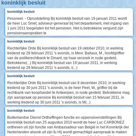
koninklijk besluit
koninklijk besluit
Pesoneel. - Opruststelling Bij koninklijk besluit van 19 januari 2011 wordt
de heer Luc Smet, adviseur-generaal bij het departement, met ingang van
1 juni 2011 toegelaten tot het pensioen. Het is betrokkene vergund zijn
pensioenaanspraken te
koninklijk besluit
Rechterlijke Orde Bij koninklijk besluit van 19 oktober 2010, in werking
tredend op 28 februari 2011 's avonds, is Mevr. Ballaux, M., hoofdgriffier
van de politierechtbank te Dinant, op haar verzoek in ruste gesteld.
Betrokkene(...) Bij koninklijk besluit van 19 januari 2011, in werking
tredend op 28 februari 2011 's avonds, i(...)
koninklijk besluit
Rechterlijke Orde Bij koninklijk besluit van 8 december 2010, in werking
tredend op 30 juni 2011 's avonds, is de heer Peet, W., griffier bij de
rechtbank van koophandel te Antwerpen, in ruste gesteld. Betrokkene mag
zijn aanspraak op pensioe Bij koninklijk besluit van 15 februari 2011, in
werking tredend op 30 juni 2011 's avonds, is M(...)
koninklijk besluit
Buitenlandse Dienst Ontheffingen functie en oppensioenstellingen Bij
koninklijk besluit van 25 augustus 2010 wordt de heer Luc CARBONEZ
ontheven uit zijn functie van Ambassadeur van België in het Koninkrijk der
Nederlanden alsook uit zijn fu Hij wordt gemachtigd aanspraak te maken