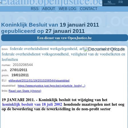
^
-
NL
FR
RSS
ABOUT
WEB LOG
CONTACT
Koninklijk Besluit van
19
januari
2011
gepubliceerd op
27
januari
2011
Een dienst van vzw OpenJustice.be
federale overheidsdienst werkgelegenheid, arbeid en sociaal overleg en
bron
federale overheidsdienst volksgezondheid, veiligheid van de voedselketen en
leefmilieu
2010206544
numac
27/01/2011
pub.
19/01/2011
prom.
ELI
eli/besluit/2011/01/19/2010206544/staatsblad
staatsblad
https://www.ejustice.just.fgov.be/cgi/article_body(...)
links
Raad van State (chrono)
19 JANUARI 2011. - Koninklijk besluit tot wijziging van het
koninklijk besluit van 18 juli 2002
houdende maatregelen met het oog
op de bevordering van de tewerkstelling in de non-profit sector