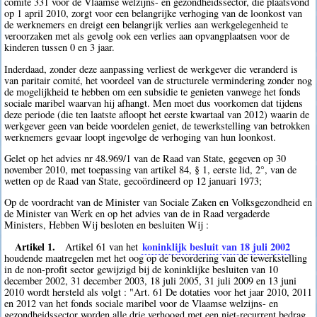
comité 331 voor de Vlaamse welzijns- en gezondheidssector, die plaatsvond
op 1 april 2010, zorgt voor een belangrijke verhoging van de loonkost van
de werknemers en dreigt een belangrijk verlies aan werkgelegenheid te
veroorzaken met als gevolg ook een verlies aan opvangplaatsen voor de
kinderen tussen 0 en 3 jaar.
Inderdaad, zonder deze aanpassing verliest de werkgever die veranderd is
van paritair comité, het voordeel van de structurele vermindering zonder nog
de mogelijkheid te hebben om een subsidie te genieten vanwege het fonds
sociale maribel waarvan hij afhangt. Men moet dus voorkomen dat tijdens
deze periode (die ten laatste afloopt het eerste kwartaal van 2012) waarin de
werkgever geen van beide voordelen geniet, de tewerkstelling van betrokken
werknemers gevaar loopt ingevolge de verhoging van hun loonkost.
Gelet op het advies nr 48.969/1 van de Raad van State, gegeven op 30
november 2010, met toepassing van artikel 84, § 1, eerste lid, 2°, van de
wetten op de Raad van State, gecoördineerd op 12 januari 1973;
Op de voordracht van de Minister van Sociale Zaken en Volksgezondheid en
de Minister van Werk en op het advies van de in Raad vergaderde
Ministers, Hebben Wij besloten en besluiten Wij :
Artikel 1.
koninklijk besluit van 18 juli 2002
Artikel 61 van het
houdende maatregelen met het oog op de bevordering van de tewerkstelling
in de non-profit sector gewijzigd bij de koninklijke besluiten van 10
december 2002, 31 december 2003, 18 juli 2005, 31 juli 2009 en 13 juni
2010 wordt hersteld als volgt : "Art. 61 De dotaties voor het jaar 2010, 2011
en 2012 van het fonds sociale maribel voor de Vlaamse welzijns- en
gezondheidssector worden alle drie verhoogd met een niet-recurrent bedrag