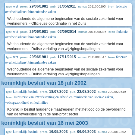
wet
federale
29/06/1981
31/05/2011
2011000295
type
prom.
pub.
numac
bron
overheidsdienst binnenlandse zaken
Wet houdende de algemene beginselen van de sociale zekerheid voor
werknemers. - Officieuze coördinatie in het Duits
wet
federale
29/06/1981
02/09/2014
2014000386
type
prom.
pub.
numac
bron
overheidsdienst binnenlandse zaken
Wet houdende de algemene beginselen van de sociale zekerheid voor
werknemers. - Duitse vertaling van wijzigingsbepalingen
wet
federale
29/06/1981
17/11/2015
2015000647
type
prom.
pub.
numac
bron
overheidsdienst binnenlandse zaken
Wet houdende de algemene beginselen van de sociale zekerheid voor
werknemers. - Duitse vertaling van wijzigingsbepalingen
koninklijk besluit van 18 juli 2002
koninklijk besluit
18/07/2002
22/08/2002
2002022549
type
prom.
pub.
numac
ministerie van tewerkstelling en arbeid en ministerie van sociale zaken,
bron
volksgezondheid en leefmilieu
Koninklijk besluit houdende maatregelen met het oog op de bevordering
van de tewerkstelling in de non-profit sector
koninklijk besluit van 16 mei 2003
koninklijk besluit
16/05/2003
06/06/2003
2003012302
type
prom.
pub.
numac