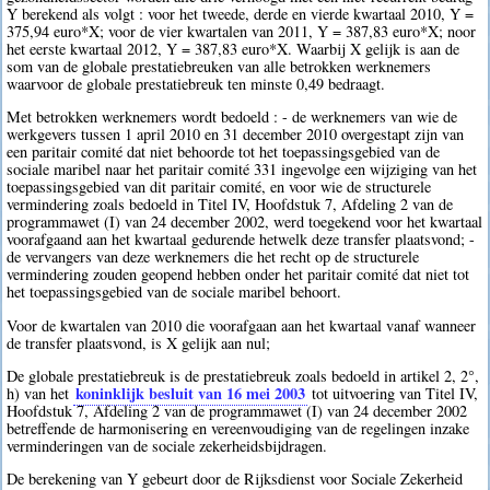
Y berekend als volgt : voor het tweede, derde en vierde kwartaal 2010, Y =
375,94 euro*X; voor de vier kwartalen van 2011, Y = 387,83 euro*X; noor
het eerste kwartaal 2012, Y = 387,83 euro*X. Waarbij X gelijk is aan de
som van de globale prestatiebreuken van alle betrokken werknemers
waarvoor de globale prestatiebreuk ten minste 0,49 bedraagt.
Met betrokken werknemers wordt bedoeld : - de werknemers van wie de
werkgevers tussen 1 april 2010 en 31 december 2010 overgestapt zijn van
een paritair comité dat niet behoorde tot het toepassingsgebied van de
sociale maribel naar het paritair comité 331 ingevolge een wijziging van het
toepassingsgebied van dit paritair comité, en voor wie de structurele
vermindering zoals bedoeld in Titel IV, Hoofdstuk 7, Afdeling 2 van de
programmawet (I) van 24 december 2002, werd toegekend voor het kwartaal
voorafgaand aan het kwartaal gedurende hetwelk deze transfer plaatsvond; -
de vervangers van deze werknemers die het recht op de structurele
vermindering zouden geopend hebben onder het paritair comité dat niet tot
het toepassingsgebied van de sociale maribel behoort.
Voor de kwartalen van 2010 die voorafgaan aan het kwartaal vanaf wanneer
de transfer plaatsvond, is X gelijk aan nul;
De globale prestatiebreuk is de prestatiebreuk zoals bedoeld in artikel 2, 2°,
koninklijk besluit van 16 mei 2003
h) van het
tot uitvoering van Titel IV,
Hoofdstuk 7, Afdeling 2 van de programmawet (I) van 24 december 2002
betreffende de harmonisering en vereenvoudiging van de regelingen inzake
verminderingen van de sociale zekerheidsbijdragen.
De berekening van Y gebeurt door de Rijksdienst voor Sociale Zekerheid