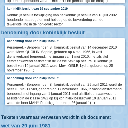
op een rustpensioen vanaf 1 mei 2011 en gemachtigd de ereti(...)
koninklijk besluit van 19 september 2019
Koninklijk besluit tot wijziging van het koninklijk besluit van 18 juli 2002
houdende maatregelen met het oog op de bevordering van de
tewerkstelling in de non-profit sector
benoeming door koninklijk besluit
benoeming door koninklijk besluit
Personeel. - Benoemingen Bij koninklijk besluit van 14 december 2010
wordt Mevr. QUOILIN, Sophie, geboren op 4 mei 1966, in vast
dienstverband benoemd, met ingang van 1 mei 2010, met als titel
eerstaanwezend assistent in de klasse SW2 op het Fra Bij koninklijk
besluit van 19 januari 2011 wordt Mevr. GISLE, Lydia, geboren op 25
november 196(...)
benoeming door koninklijk besluit
Personeel. - Benoemingen Bij koninklijk besluit van 29 april 2011 wordt de
heer DENIS, Olivier, geboren op 17 november 1966, in vast dienstverband
benoemd, met ingang van 1 januari 2011, met als titel eerstaanwezend
assistent in de klasse SW2 op Bij koninklijk besluit van 19 januari 2011
wordt de heer MAHY, Patrick, geboren op 26 januari 1(...)
Teksten waarnaar verwezen wordt in dit document:
wet van 29 juni 1981