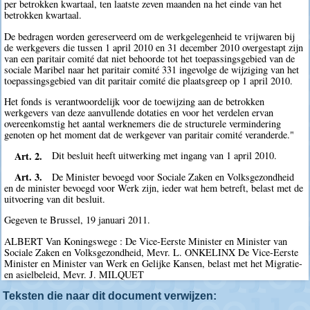
per betrokken kwartaal, ten laatste zeven maanden na het einde van het
betrokken kwartaal.
De bedragen worden gereserveerd om de werkgelegenheid te vrijwaren bij
de werkgevers die tussen 1 april 2010 en 31 december 2010 overgestapt zijn
van een paritair comité dat niet behoorde tot het toepassingsgebied van de
sociale Maribel naar het paritair comité 331 ingevolge de wijziging van het
toepassingsgebied van dit paritair comité die plaatsgreep op 1 april 2010.
Het fonds is verantwoordelijk voor de toewijzing aan de betrokken
werkgevers van deze aanvullende dotaties en voor het verdelen ervan
overeenkomstig het aantal werknemers die de structurele vermindering
genoten op het moment dat de werkgever van paritair comité veranderde."
Art. 2.
Dit besluit heeft uitwerking met ingang van 1 april 2010.
Art. 3.
De Minister bevoegd voor Sociale Zaken en Volksgezondheid
en de minister bevoegd voor Werk zijn, ieder wat hem betreft, belast met de
uitvoering van dit besluit.
Gegeven te Brussel, 19 januari 2011.
ALBERT Van Koningswege : De Vice-Eerste Minister en Minister van
Sociale Zaken en Volksgezondheid, Mevr. L. ONKELINX De Vice-Eerste
Minister en Minister van Werk en Gelijke Kansen, belast met het Migratie-
en asielbeleid, Mevr. J. MILQUET
Teksten die naar dit document verwijzen: