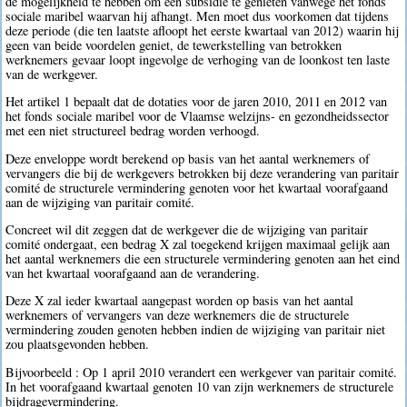
de mogelijkheid te hebben om een subsidie te genieten vanwege het fonds
sociale maribel waarvan hij afhangt. Men moet dus voorkomen dat tijdens
deze periode (die ten laatste afloopt het eerste kwartaal van 2012) waarin hij
geen van beide voordelen geniet, de tewerkstelling van betrokken
werknemers gevaar loopt ingevolge de verhoging van de loonkost ten laste
van de werkgever.
Het artikel 1 bepaalt dat de dotaties voor de jaren 2010, 2011 en 2012 van
het fonds sociale maribel voor de Vlaamse welzijns- en gezondheidssector
met een niet structureel bedrag worden verhoogd.
Deze enveloppe wordt berekend op basis van het aantal werknemers of
vervangers die bij de werkgevers betrokken bij deze verandering van paritair
comité de structurele vermindering genoten voor het kwartaal voorafgaand
aan de wijziging van paritair comité.
Concreet wil dit zeggen dat de werkgever die de wijziging van paritair
comité ondergaat, een bedrag X zal toegekend krijgen maximaal gelijk aan
het aantal werknemers die een structurele vermindering genoten aan het eind
van het kwartaal voorafgaand aan de verandering.
Deze X zal ieder kwartaal aangepast worden op basis van het aantal
werknemers of vervangers van deze werknemers die de structurele
vermindering zouden genoten hebben indien de wijziging van paritair niet
zou plaatsgevonden hebben.
Bijvoorbeeld : Op 1 april 2010 verandert een werkgever van paritair comité.
In het voorafgaand kwartaal genoten 10 van zijn werknemers de structurele
bijdragevermindering.