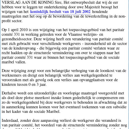
VERSLAG AAN DE KONING Sire, Het ontwerpbesluit dat wij de eer
hebben voor te leggen ter ondertekening door uwe Majesteit beoogt het
koninklijk besluit van 18 juli 2002
wijzigen van het
houdende
maatregelen met het oog op de bevordering van de tewerkstelling in de non-
profit sector.
Op 1 april 2010 is een wijziging van het toepassingsgebied van het paritair
comité 331 in werking getreden voor de Vlaamse welzijns- en
gezondheidssector. Deze wijzing heeft een verandering van paritair comité
met zich gebracht voor verschillende werkgevers - inzonderheid uit de sector
van de kinderopvang - die bijgevolg een paritair comité verlaten waar ze
recht hadden op de structurele vermindering om over te stappen naar het
paritair comité 331 waar ze binnen het toepassingsgebied van de sociale
maribel vallen.
Deze wijziging zorgt voor een belangrijke verhoging van de loonkost van de
werknemers en dreigt een belangrijk verlies aan werkgelegenheid te
veroorzaken met als gevolg ook een verlies aan opvangplaatsen voor de
kinderen tussen 0 en 3 jaar.
Derhalve wordt een uitzonderlijke en voorlopige maatregel voorgesteld met
als doel deze plotse meerkost inzake lonen gedeeltelijk te compenseren om
zo de werkgelegenheid bij deze werkgevers te behouden in afwachting dat ze
in aanmerking kunnen komen voor het eventueel toekennen van een subsidie
in het kader van de sociale Maribel.
Inderdaad, zonder deze aanpassing verliest de werkgever die veranderd is
van paritair comité, het voordeel van de structurele vermindering zonder nog