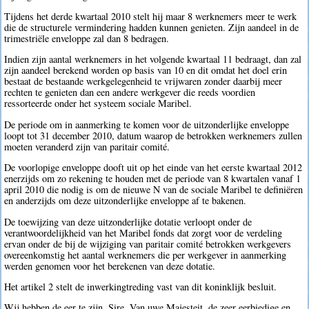
Tijdens het derde kwartaal 2010 stelt hij maar 8 werknemers meer te werk
die de structurele vermindering hadden kunnen genieten. Zijn aandeel in de
trimestriële enveloppe zal dan 8 bedragen.
Indien zijn aantal werknemers in het volgende kwartaal 11 bedraagt, dan zal
zijn aandeel berekend worden op basis van 10 en dit omdat het doel erin
bestaat de bestaande werkgelegenheid te vrijwaren zonder daarbij meer
rechten te genieten dan een andere werkgever die reeds voordien
ressorteerde onder het systeem sociale Maribel.
De periode om in aanmerking te komen voor de uitzonderlijke enveloppe
loopt tot 31 december 2010, datum waarop de betrokken werknemers zullen
moeten veranderd zijn van paritair comité.
De voorlopige enveloppe dooft uit op het einde van het eerste kwartaal 2012
enerzijds om zo rekening te houden met de periode van 8 kwartalen vanaf 1
april 2010 die nodig is om de nieuwe N van de sociale Maribel te definiëren
en anderzijds om deze uitzonderlijke enveloppe af te bakenen.
De toewijzing van deze uitzonderlijke dotatie verloopt onder de
verantwoordelijkheid van het Maribel fonds dat zorgt voor de verdeling
ervan onder de bij de wijziging van paritair comité betrokken werkgevers
overeenkomstig het aantal werknemers die per werkgever in aanmerking
werden genomen voor het berekenen van deze dotatie.
Het artikel 2 stelt de inwerkingtreding vast van dit koninklijk besluit.
Wij hebben de eer te zijn, Sire, Van uwe Majesteit, de zeer eerbiedige en