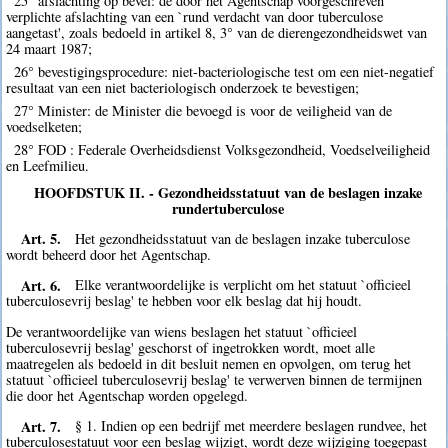
25° afslachting op bevel: de door het Agentschap voorgeschreven
verplichte afslachting van een `rund verdacht van door tuberculose
aangetast', zoals bedoeld in artikel 8, 3° van de dierengezondheidswet van
24 maart 1987;
26° bevestigingsprocedure: niet-bacteriologische test om een niet-negatief
resultaat van een niet bacteriologisch onderzoek te bevestigen;
27° Minister: de Minister die bevoegd is voor de veiligheid van de
voedselketen;
28° FOD : Federale Overheidsdienst Volksgezondheid, Voedselveiligheid
en Leefmilieu.
HOOFDSTUK II. - Gezondheidsstatuut van de beslagen inzake
rundertuberculose
Art. 5.
Het gezondheidsstatuut van de beslagen inzake tuberculose
wordt beheerd door het Agentschap.
Art. 6.
Elke verantwoordelijke is verplicht om het statuut `officieel
tuberculosevrij beslag' te hebben voor elk beslag dat hij houdt.
De verantwoordelijke van wiens beslagen het statuut `officieel
tuberculosevrij beslag' geschorst of ingetrokken wordt, moet alle
maatregelen als bedoeld in dit besluit nemen en opvolgen, om terug het
statuut `officieel tuberculosevrij beslag' te verwerven binnen de termijnen
die door het Agentschap worden opgelegd.
Art. 7.
§ 1. Indien op een bedrijf met meerdere beslagen rundvee, het
tuberculosestatuut voor een beslag wijzigt, wordt deze wijziging toegepast