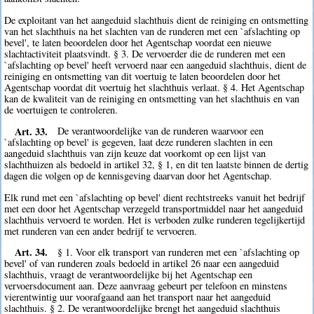
De exploitant van het aangeduid slachthuis dient de reiniging en ontsmetting
van het slachthuis na het slachten van de runderen met een `afslachting op
bevel', te laten beoordelen door het Agentschap voordat een nieuwe
slachtactiviteit plaatsvindt. § 3. De vervoerder die de runderen met een
`afslachting op bevel' heeft vervoerd naar een aangeduid slachthuis, dient de
reiniging en ontsmetting van dit voertuig te laten beoordelen door het
Agentschap voordat dit voertuig het slachthuis verlaat. § 4. Het Agentschap
kan de kwaliteit van de reiniging en ontsmetting van het slachthuis en van
de voertuigen te controleren.
Art. 33.
De verantwoordelijke van de runderen waarvoor een
`afslachting op bevel' is gegeven, laat deze runderen slachten in een
aangeduid slachthuis van zijn keuze dat voorkomt op een lijst van
slachthuizen als bedoeld in artikel 32, § 1, en dit ten laatste binnen de dertig
dagen die volgen op de kennisgeving daarvan door het Agentschap.
Elk rund met een `afslachting op bevel' dient rechtstreeks vanuit het bedrijf
met een door het Agentschap verzegeld transportmiddel naar het aangeduid
slachthuis vervoerd te worden. Het is verboden zulke runderen tegelijkertijd
met runderen van een ander bedrijf te vervoeren.
Art. 34.
§ 1. Voor elk transport van runderen met een `afslachting op
bevel' of van runderen zoals bedoeld in artikel 26 naar een aangeduid
slachthuis, vraagt de verantwoordelijke bij het Agentschap een
vervoersdocument aan. Deze aanvraag gebeurt per telefoon en minstens
vierentwintig uur voorafgaand aan het transport naar het aangeduid
slachthuis. § 2. De verantwoordelijke brengt het aangeduid slachthuis