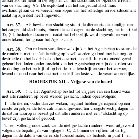
artikel 26, vermeldt in het register van het slachthuis de bijzondere reden
van de slachting. § 2. De exploitant van het aangeduid slachthuis
overhandigt aan de vervoerder een kopie van het volledige vervoersdocument
nadat hij zijn deel heeft ingevuld.
Art. 37.
Als bewijs van slachting stuurt de dierenarts deskundige van
het aangeduid slachthuis, binnen de acht dagen na de slachting, het in artikel
35, § 1, bedoelde document, nadat het behoorlijk werd ingevuld en werd
ondertekend, terug naar het Agentschap.
Art. 38.
Om redenen van dierenwelzijn kan het Agentschap toestaan dat
de runderen met een `afslachting op bevel' worden gedood met het oog op
destructie op het bedrijf of op het destructiebedrijf. In voorkomend geval
gebeurt het doden onder toezicht van het Agentschap en zijn de kosten voor
de doding op het bedrijf of op het destructiebedrijf en voor het vervoer,
levend of dood naar het destructiebedrijf ten laste van de verantwoordelijke.
HOOFDSTUK XII. - Vrijgave van de haard
Art. 39.
§ 1. Het Agentschap beslist tot vrijgave van een haard waar
niet alle runderen op bevel werden geslacht, indien opeenvolgend:
1° alle dieren, ouder dan zes weken, negatief hebben gereageerd op een
eerste vergelijkende tuberculinatie, uitgevoerd ten vroegste zestig dagen na
de datum waarop is bevestigd dat alle runderen met een "afslachting op
bevel' zijn geslacht of gedood;
2° een volledig onderzoek van de niet geslachte runderen werd uitgevoerd
volgens de bepalingen van bijlage 3, C, 2, binnen de vijftien tot dertig
dagen na de datum van de eerste tuberculinatie, als bedoeld in punt 1° en