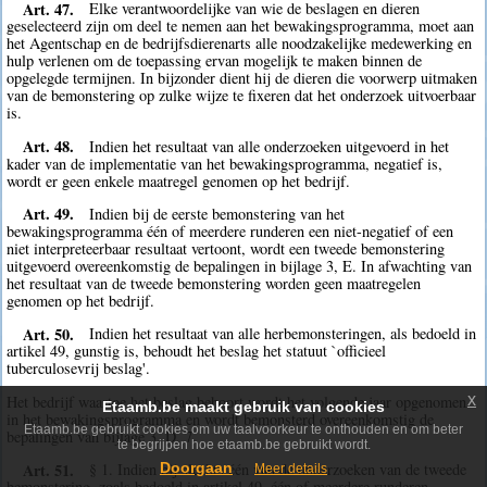
Art. 47.
Elke verantwoordelijke van wie de beslagen en dieren
geselecteerd zijn om deel te nemen aan het bewakingsprogramma, moet aan
het Agentschap en de bedrijfsdierenarts alle noodzakelijke medewerking en
hulp verlenen om de toepassing ervan mogelijk te maken binnen de
opgelegde termijnen. In bijzonder dient hij de dieren die voorwerp uitmaken
van de bemonstering op zulke wijze te fixeren dat het onderzoek uitvoerbaar
is.
Art. 48.
Indien het resultaat van alle onderzoeken uitgevoerd in het
kader van de implementatie van het bewakingsprogramma, negatief is,
wordt er geen enkele maatregel genomen op het bedrijf.
Art. 49.
Indien bij de eerste bemonstering van het
bewakingsprogramma één of meerdere runderen een niet-negatief of een
niet interpreteerbaar resultaat vertoont, wordt een tweede bemonstering
uitgevoerd overeenkomstig de bepalingen in bijlage 3, E. In afwachting van
het resultaat van de tweede bemonstering worden geen maatregelen
genomen op het bedrijf.
Art. 50.
Indien het resultaat van alle herbemonsteringen, als bedoeld in
artikel 49, gunstig is, behoudt het beslag het statuut `officieel
tuberculosevrij beslag'.
x
Het bedrijf waartoe het beslag behoort wordt het volgende jaar opgenomen
Etaamb.be maakt gebruik van cookies
in het bewakingsprogramma en wordt bemonsterd overeenkomstig de
Etaamb.be gebruikt cookies om uw taalvoorkeur te onthouden en om beter
bepalingen van bijlage 3, D, 7.
te begrijpen hoe etaamb.be gebruikt wordt.
Art. 51.
Doorgaan
§ 1. Indien bij slechts één van de onderzoeken van de tweede
Meer details
bemonstering, zoals bedoeld in artikel 49, één of meerdere runderen