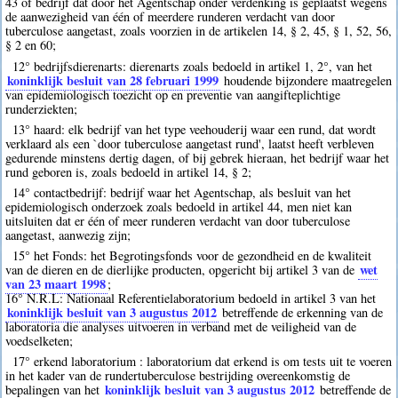
43 of bedrijf dat door het Agentschap onder verdenking is geplaatst wegens
de aanwezigheid van één of meerdere runderen verdacht van door
tuberculose aangetast, zoals voorzien in de artikelen 14, § 2, 45, § 1, 52, 56,
§ 2 en 60;
12° bedrijfsdierenarts: dierenarts zoals bedoeld in artikel 1, 2°, van het
koninklijk besluit van 28 februari 1999
houdende bijzondere maatregelen
van epidemiologisch toezicht op en preventie van aangifteplichtige
runderziekten;
13° haard: elk bedrijf van het type veehouderij waar een rund, dat wordt
verklaard als een `door tuberculose aangetast rund', laatst heeft verbleven
gedurende minstens dertig dagen, of bij gebrek hieraan, het bedrijf waar het
rund geboren is, zoals bedoeld in artikel 14, § 2;
14° contactbedrijf: bedrijf waar het Agentschap, als besluit van het
epidemiologisch onderzoek zoals bedoeld in artikel 44, men niet kan
uitsluiten dat er één of meer runderen verdacht van door tuberculose
aangetast, aanwezig zijn;
15° het Fonds: het Begrotingsfonds voor de gezondheid en de kwaliteit
wet
van de dieren en de dierlijke producten, opgericht bij artikel 3 van de
van 23 maart 1998
;
16° N.R.L: Nationaal Referentielaboratorium bedoeld in artikel 3 van het
koninklijk besluit van 3 augustus 2012
betreffende de erkenning van de
laboratoria die analyses uitvoeren in verband met de veiligheid van de
voedselketen;
17° erkend laboratorium : laboratorium dat erkend is om tests uit te voeren
in het kader van de rundertuberculose bestrijding overeenkomstig de
koninklijk besluit van 3 augustus 2012
bepalingen van het
betreffende de