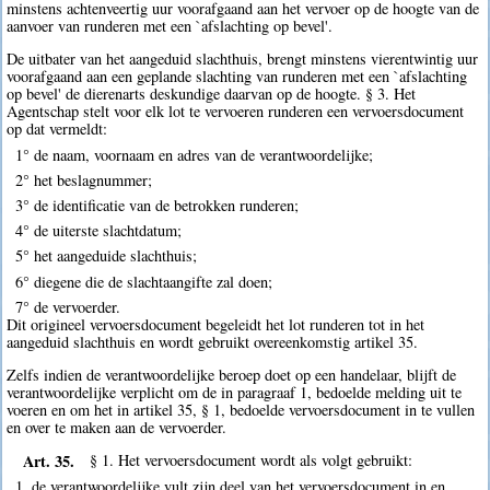
minstens achtenveertig uur voorafgaand aan het vervoer op de hoogte van de
aanvoer van runderen met een `afslachting op bevel'.
De uitbater van het aangeduid slachthuis, brengt minstens vierentwintig uur
voorafgaand aan een geplande slachting van runderen met een `afslachting
op bevel' de dierenarts deskundige daarvan op de hoogte. § 3. Het
Agentschap stelt voor elk lot te vervoeren runderen een vervoersdocument
op dat vermeldt:
1° de naam, voornaam en adres van de verantwoordelijke;
2° het beslagnummer;
3° de identificatie van de betrokken runderen;
4° de uiterste slachtdatum;
5° het aangeduide slachthuis;
6° diegene die de slachtaangifte zal doen;
7° de vervoerder.
Dit origineel vervoersdocument begeleidt het lot runderen tot in het
aangeduid slachthuis en wordt gebruikt overeenkomstig artikel 35.
Zelfs indien de verantwoordelijke beroep doet op een handelaar, blijft de
verantwoordelijke verplicht om de in paragraaf 1, bedoelde melding uit te
voeren en om het in artikel 35, § 1, bedoelde vervoersdocument in te vullen
en over te maken aan de vervoerder.
Art. 35.
§ 1. Het vervoersdocument wordt als volgt gebruikt:
1. de verantwoordelijke vult zijn deel van het vervoersdocument in en