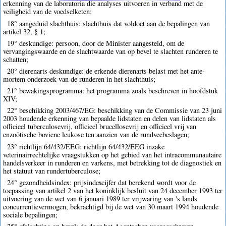
erkenning van de laboratoria die analyses uitvoeren in verband met de
veiligheid van de voedselketen;
18° aangeduid slachthuis: slachthuis dat voldoet aan de bepalingen van
artikel 32, § 1;
19° deskundige: persoon, door de Minister aangesteld, om de
vervangingswaarde en de slachtwaarde van op bevel te slachten runderen te
schatten;
20° dierenarts deskundige: de erkende dierenarts belast met het ante-
mortem onderzoek van de runderen in het slachthuis;
21° bewakingsprogramma: het programma zoals beschreven in hoofdstuk
XIV;
22° beschikking 2003/467/EG: beschikking van de Commissie van 23 juni
2003 houdende erkenning van bepaalde lidstaten en delen van lidstaten als
officieel tuberculosevrij, officieel brucellosevrij en officieel vrij van
enzoötische boviene leukose ten aanzien van de rundveebeslagen;
23° richtlijn 64/432/EEG: richtlijn 64/432/EEG inzake
veterinairrechtelijke vraagstukken op het gebied van het intracommunautaire
handelsverkeer in runderen en varkens, met betrekking tot de diagnostiek en
het statuut van rundertuberculose;
24° gezondheidsindex: prijsindexcijfer dat berekend wordt voor de
toepassing van artikel 2 van het koninklijk besluit van 24 december 1993 ter
uitvoering van de wet van 6 januari 1989 ter vrijwaring van 's lands
concurrentievermogen, bekrachtigd bij de wet van 30 maart 1994 houdende
sociale bepalingen;