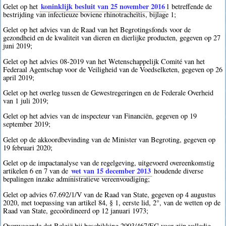
koninklijk besluit van 25 november 2016
Gelet op het
1
betreffende de
bestrijding van infectieuze boviene rhinotracheïtis, bijlage 1;
Gelet op het advies van de Raad van het Begrotingsfonds voor de
gezondheid en de kwaliteit van dieren en dierlijke producten, gegeven op 27
juni 2019;
Gelet op het advies 08-2019 van het Wetenschappelijk Comité van het
Federaal Agentschap voor de Veiligheid van de Voedselketen, gegeven op 26
april 2019;
Gelet op het overleg tussen de Gewestregeringen en de Federale Overheid
van 1 juli 2019;
Gelet op het advies van de inspecteur van Financiën, gegeven op 19
september 2019;
Gelet op de akkoordbevinding van de Minister van Begroting, gegeven op
19 februari 2020;
Gelet op de impactanalyse van de regelgeving, uitgevoerd overeenkomstig
wet van 15 december 2013
artikelen 6 en 7 van de
houdende diverse
bepalingen inzake administratieve vereenvoudiging;
Gelet op advies 67.692/1/V van de Raad van State, gegeven op 4 augustus
2020, met toepassing van artikel 84, § 1, eerste lid, 2°, van de wetten op de
Raad van State, gecoördineerd op 12 januari 1973;
Overwegende dat België bij beschikking 2003/467/EG voor zijn volledig