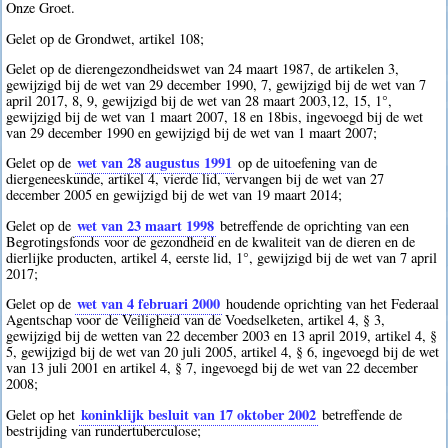
Onze Groet.
Gelet op de Grondwet, artikel 108;
Gelet op de dierengezondheidswet van 24 maart 1987, de artikelen 3,
gewijzigd bij de wet van 29 december 1990, 7, gewijzigd bij de wet van 7
april 2017, 8, 9, gewijzigd bij de wet van 28 maart 2003,12, 15, 1°,
gewijzigd bij de wet van 1 maart 2007, 18 en 18bis, ingevoegd bij de wet
van 29 december 1990 en gewijzigd bij de wet van 1 maart 2007;
wet van 28 augustus 1991
Gelet op de
op de uitoefening van de
diergeneeskunde, artikel 4, vierde lid, vervangen bij de wet van 27
december 2005 en gewijzigd bij de wet van 19 maart 2014;
wet van 23 maart 1998
Gelet op de
betreffende de oprichting van een
Begrotingsfonds voor de gezondheid en de kwaliteit van de dieren en de
dierlijke producten, artikel 4, eerste lid, 1°, gewijzigd bij de wet van 7 april
2017;
wet van 4 februari 2000
Gelet op de
houdende oprichting van het Federaal
Agentschap voor de Veiligheid van de Voedselketen, artikel 4, § 3,
gewijzigd bij de wetten van 22 december 2003 en 13 april 2019, artikel 4, §
5, gewijzigd bij de wet van 20 juli 2005, artikel 4, § 6, ingevoegd bij de wet
van 13 juli 2001 en artikel 4, § 7, ingevoegd bij de wet van 22 december
2008;
koninklijk besluit van 17 oktober 2002
Gelet op het
betreffende de
bestrijding van rundertuberculose;