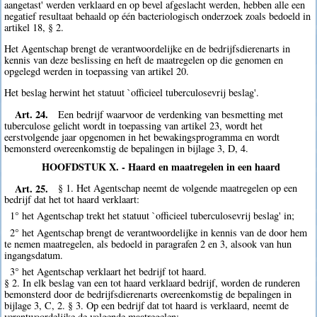
aangetast' werden verklaard en op bevel afgeslacht werden, hebben alle een
negatief resultaat behaald op één bacteriologisch onderzoek zoals bedoeld in
artikel 18, § 2.
Het Agentschap brengt de verantwoordelijke en de bedrijfsdierenarts in
kennis van deze beslissing en heft de maatregelen op die genomen en
opgelegd werden in toepassing van artikel 20.
Het beslag herwint het statuut `officieel tuberculosevrij beslag'.
Art. 24.
Een bedrijf waarvoor de verdenking van besmetting met
tuberculose gelicht wordt in toepassing van artikel 23, wordt het
eerstvolgende jaar opgenomen in het bewakingsprogramma en wordt
bemonsterd overeenkomstig de bepalingen in bijlage 3, D, 4.
HOOFDSTUK X. - Haard en maatregelen in een haard
Art. 25.
§ 1. Het Agentschap neemt de volgende maatregelen op een
bedrijf dat het tot haard verklaart:
1° het Agentschap trekt het statuut `officieel tuberculosevrij beslag' in;
2° het Agentschap brengt de verantwoordelijke in kennis van de door hem
te nemen maatregelen, als bedoeld in paragrafen 2 en 3, alsook van hun
ingangsdatum.
3° het Agentschap verklaart het bedrijf tot haard.
§ 2. In elk beslag van een tot haard verklaard bedrijf, worden de runderen
bemonsterd door de bedrijfsdierenarts overeenkomstig de bepalingen in
bijlage 3, C, 2. § 3. Op een bedrijf dat tot haard is verklaard, neemt de
verantwoordelijke de volgende maatregelen: