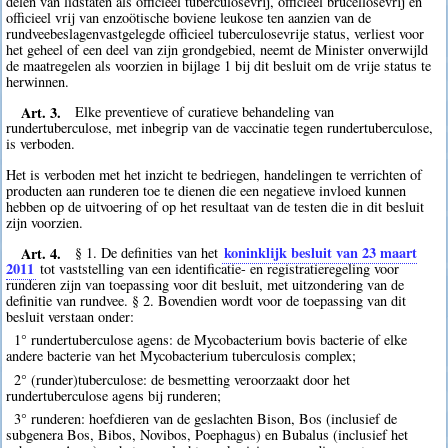
delen van lidstaten als officieel tuberculosevrij, officieel brucellosevrij en
officieel vrij van enzoötische boviene leukose ten aanzien van de
rundveebeslagenvastgelegde officieel tuberculosevrije status, verliest voor
het geheel of een deel van zijn grondgebied, neemt de Minister onverwijld
de maatregelen als voorzien in bijlage 1 bij dit besluit om de vrije status te
herwinnen.
Art. 3.
Elke preventieve of curatieve behandeling van
rundertuberculose, met inbegrip van de vaccinatie tegen rundertuberculose,
is verboden.
Het is verboden met het inzicht te bedriegen, handelingen te verrichten of
producten aan runderen toe te dienen die een negatieve invloed kunnen
hebben op de uitvoering of op het resultaat van de testen die in dit besluit
zijn voorzien.
Art. 4.
koninklijk besluit van 23 maart
§ 1. De definities van het
2011
tot vaststelling van een identificatie- en registratieregeling voor
runderen zijn van toepassing voor dit besluit, met uitzondering van de
definitie van rundvee. § 2. Bovendien wordt voor de toepassing van dit
besluit verstaan onder:
1° rundertuberculose agens: de Mycobacterium bovis bacterie of elke
andere bacterie van het Mycobacterium tuberculosis complex;
2° (runder)tuberculose: de besmetting veroorzaakt door het
rundertuberculose agens bij runderen;
3° runderen: hoefdieren van de geslachten Bison, Bos (inclusief de
subgenera Bos, Bibos, Novibos, Poephagus) en Bubalus (inclusief het