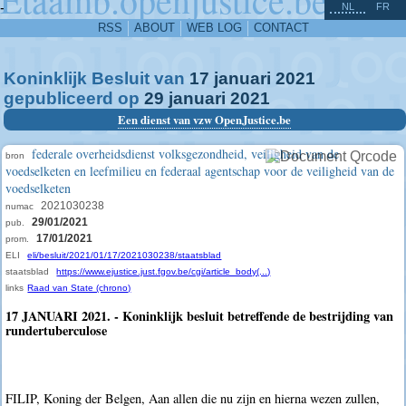
^
-
NL
FR
RSS
ABOUT
WEB LOG
CONTACT
Koninklijk Besluit van
17
januari
2021
gepubliceerd op
29
januari
2021
Een dienst van vzw OpenJustice.be
federale overheidsdienst volksgezondheid, veiligheid van de
bron
voedselketen en leefmilieu en federaal agentschap voor de veiligheid van de
voedselketen
2021030238
numac
29/01/2021
pub.
17/01/2021
prom.
ELI
eli/besluit/2021/01/17/2021030238/staatsblad
staatsblad
https://www.ejustice.just.fgov.be/cgi/article_body(...)
links
Raad van State (chrono)
17 JANUARI 2021. - Koninklijk besluit betreffende de bestrijding van
rundertuberculose
FILIP, Koning der Belgen, Aan allen die nu zijn en hierna wezen zullen,