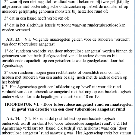
2° waarbij een niet negatief resultaat wordt bekomen bij twee gelijktijdig
uitgevoerde niet-bacteriologische onderzoeken op hetzelfde monster of op
meerdere gelijktijdig genomen monsters bij hetzelfde rund of;
3° dat in een haard heeft verbleven of;
4° dat in het slachthuis letsels vertoont waarvan rundertuberculose kan
worden vermoed.
Art. 13.
§ 1. Volgende maatregelen gelden voor de runderen `verdacht
van door tuberculose aangetast':
1° de `runderen verdacht van door tuberculose aangetast' worden binnen de
gebouwen van het bedrijf afgezonderd van alle andere dieren en bij
onvoldoende capaciteit, op een geïsoleerde weide goedgekeurd door het
Agentschap;
2° deze runderen mogen geen rechtstreeks of onrechtstreeks contact
hebben met runderen van een ander beslag, noch met de andere dieren op
het bedrijf.
§ 2. Het Agentschap geeft een `afslachting op bevel' uit voor elk rund
verdacht van door tuberculose aangetast met het oog op een bacteriologisch
onderzoek conform de bepalingen van artikelen 18 en 19.
HOOFDSTUK VI. - Door tuberculose aangetast rund en maatregelen
in geval van detectie van een door tuberculose aangetast rund
Art. 14.
§ 1. Elk rund dat positief test op een bacteriologisch
onderzoek wordt verklaard tot `door tuberculose aangetast rund'. § 2. Het
Agentschap verklaart tot `haard' elk bedrijf van herkomst waar een `door
tuberculose aangetast `rund aanwezig was. Het Agentschap trekt het statuut