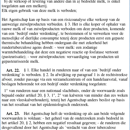
b) de verkoop of levering van andere dan in a) bedoelde melk, is enkel
toegelaten aan een melkerij.
Elk eigen gebruik van deze melk is verboden;
Het Agentschap kan op basis van een risicoanalyse elke verkoop van de
aanwezige zuivelproducten verbieden. § 3. Het is elke koper of ophaler van
rauwe melk of van zuivelproducten verboden om deze producten, komende
van een `bedrijf onder verdenking', te bestemmen of te verwerken voor de
menselijke of dierlijke consumptie tenzij deze producten eerst een gepaste
thermische behandeling hebben ondergaan die met zekerheid het
rundertuberculose agens doodt: - voor melk: een zodanige
warmtebehandeling dat deze een negatieve reactie op fosfatase vertoont
(pasteurisatie); - voor zuivelproducten: vervaardiging van producten uit
gepasteuriseerde melk.
Art. 22.
§ 1. Elke handel in runderen naar of van een `bedrijf onder
verdenking' is verboden. § 2. In afwijking op paragraaf 1 is de rechtstreekse
afvoer, zonder passage via een verzamelcentrum of een handelaarsstal, vanaf
beslagen behorende tot een bedrijf onder verdenking toegelaten:
1° van runderen naar een nationaal slachthuis, onder de voorwaarde zoals
bepaald onder artikel 20, § 3, 1°, 2° van kalveren van minder dan zes weken
naar een vleeskalverhouderij, tenzij het Agentschap anders beslist op basis
van het resultaat van het epidemiologisch onderzoek.
Art. 23.
Het Agentschap heft de verdenking op als aan beide volgende
voorwaarden is voldaan: - het geheel van de onderzoeken zoals bedoeld in
het artikel 20, § 2, hebben een negatief resultaat gegeven; - de runderen die
desgevallend door het Agentschap als `verdacht van door tuberculose