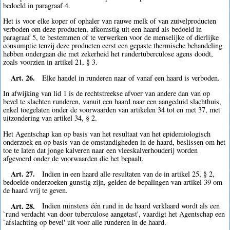
bedoeld in paragraaf 4.
Het is voor elke koper of ophaler van rauwe melk of van zuivelproducten
verboden om deze producten, afkomstig uit een haard als bedoeld in
paragraaf 5, te bestemmen of te verwerken voor de menselijke of dierlijke
consumptie tenzij deze producten eerst een gepaste thermische behandeling
hebben ondergaan die met zekerheid het rundertuberculose agens doodt,
zoals voorzien in artikel 21, § 3.
Art. 26.
Elke handel in runderen naar of vanaf een haard is verboden.
In afwijking van lid 1 is de rechtstreekse afvoer van andere dan van op
bevel te slachten runderen, vanuit een haard naar een aangeduid slachthuis,
enkel toegelaten onder de voorwaarden van artikelen 34 tot en met 37, met
uitzondering van artikel 34, § 2.
Het Agentschap kan op basis van het resultaat van het epidemiologisch
onderzoek en op basis van de omstandigheden in de haard, beslissen om het
toe te laten dat jonge kalveren naar een vleeskalverhouderij worden
afgevoerd onder de voorwaarden die het bepaalt.
Art. 27.
Indien in een haard alle resultaten van de in artikel 25, § 2,
bedoelde onderzoeken gunstig zijn, gelden de bepalingen van artikel 39 om
de haard vrij te geven.
Art. 28.
Indien minstens één rund in de haard verklaard wordt als een
`rund verdacht van door tuberculose aangetast', vaardigt het Agentschap een
`afslachting op bevel' uit voor alle runderen in de haard.