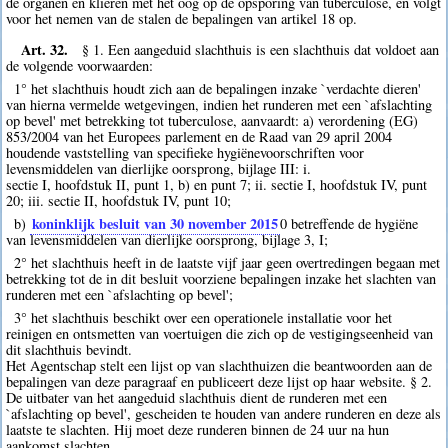
de organen en klieren met het oog op de opsporing van tuberculose, en volgt
voor het nemen van de stalen de bepalingen van artikel 18 op.
Art. 32.
§ 1. Een aangeduid slachthuis is een slachthuis dat voldoet aan
de volgende voorwaarden:
1° het slachthuis houdt zich aan de bepalingen inzake `verdachte dieren'
van hierna vermelde wetgevingen, indien het runderen met een `afslachting
op bevel' met betrekking tot tuberculose, aanvaardt: a) verordening (EG)
853/2004 van het Europees parlement en de Raad van 29 april 2004
houdende vaststelling van specifieke hygiënevoorschriften voor
levensmiddelen van dierlijke oorsprong, bijlage III: i.
sectie I, hoofdstuk II, punt 1, b) en punt 7; ii. sectie I, hoofdstuk IV, punt
20; iii. sectie II, hoofdstuk IV, punt 10;
koninklijk besluit van 30 november 2015
b)
0
betreffende de hygiëne
van levensmiddelen van dierlijke oorsprong, bijlage 3, I;
2° het slachthuis heeft in de laatste vijf jaar geen overtredingen begaan met
betrekking tot de in dit besluit voorziene bepalingen inzake het slachten van
runderen met een `afslachting op bevel';
3° het slachthuis beschikt over een operationele installatie voor het
reinigen en ontsmetten van voertuigen die zich op de vestigingseenheid van
dit slachthuis bevindt.
Het Agentschap stelt een lijst op van slachthuizen die beantwoorden aan de
bepalingen van deze paragraaf en publiceert deze lijst op haar website. § 2.
De uitbater van het aangeduid slachthuis dient de runderen met een
`afslachting op bevel', gescheiden te houden van andere runderen en deze als
laatste te slachten. Hij moet deze runderen binnen de 24 uur na hun
aankomst slachten.