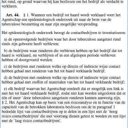
het rund, op grond waarvan hij kan beslissen om het bedrijf als verdacht te
verklaren.
Art. 44.
§ 1. Wanneer een bedrijf tot haard wordt verklaard voert het
Agentschap een epidemiologisch onderzoek uit naar de bron van de
tuberculose besmetting en naar zijn mogelijke verspreiding.
Het epidemiologisch onderzoek beoogt de contactbedrijven te inventariseren:
a) de opeenvolgende bedrijven waar het door tuberculose aangetast rund
sinds zijn geboorte heeft verbleven;
b) de bedrijven waar runderen die verbleven hebben op het bedrijf dat tot
haard is verklaard, nu verblijven of in een afgelopen periode verbleven
hebben of doorgevoerd werden;
c) de bedrijven met runderen welke op directe of indirecte wijze contact
hebben gehad met runderen van het tot haard verklaarde bedrijf;
d) de bedrijven met runderen welke op directe of indirecte wijze contact
hebben gehad met stoffen of materialen van het tot haard verklaarde bedrijf;
e) elk bedrijf waarvan het Agentschap oordeelt dat er mogelijk een link is
met het tot haard verklaarde bedrijf, zodat niet kan worden uitgesloten dat er
één of meer `door tuberculose aangetaste runderen kunnen aanwezig zijn.
§ 2. Het Agentschap kan op basis van een risicoanalyse en in functie van de
capaciteit van de betrokken laboratoria beslissen om de in paragraaf 1
bedoelde lijst van contactbedrijven op te delen in een lijst met de `hoog
risico contactbedrijven' die met voorrang dienen getest te worden en een lijst
met de `laag risico contactbedrijven'.