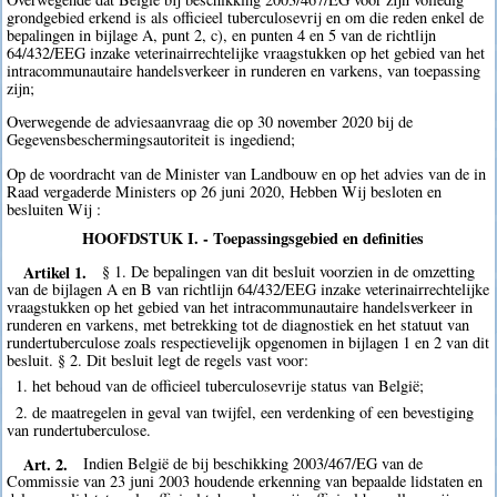
grondgebied erkend is als officieel tuberculosevrij en om die reden enkel de
bepalingen in bijlage A, punt 2, c), en punten 4 en 5 van de richtlijn
64/432/EEG inzake veterinairrechtelijke vraagstukken op het gebied van het
intracommunautaire handelsverkeer in runderen en varkens, van toepassing
zijn;
Overwegende de adviesaanvraag die op 30 november 2020 bij de
Gegevensbeschermingsautoriteit is ingediend;
Op de voordracht van de Minister van Landbouw en op het advies van de in
Raad vergaderde Ministers op 26 juni 2020, Hebben Wij besloten en
besluiten Wij :
HOOFDSTUK I. - Toepassingsgebied en definities
Artikel 1.
§ 1. De bepalingen van dit besluit voorzien in de omzetting
van de bijlagen A en B van richtlijn 64/432/EEG inzake veterinairrechtelijke
vraagstukken op het gebied van het intracommunautaire handelsverkeer in
runderen en varkens, met betrekking tot de diagnostiek en het statuut van
rundertuberculose zoals respectievelijk opgenomen in bijlagen 1 en 2 van dit
besluit. § 2. Dit besluit legt de regels vast voor:
1. het behoud van de officieel tuberculosevrije status van België;
2. de maatregelen in geval van twijfel, een verdenking of een bevestiging
van rundertuberculose.
Art. 2.
Indien België de bij beschikking 2003/467/EG van de
Commissie van 23 juni 2003 houdende erkenning van bepaalde lidstaten en