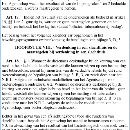
Het Agentschap wacht het resultaat af van de in paragrafen 1 en 2 bedoelde
onderzoeken, alvorens maatregelen te nemen.
Art. 17.
Indien het resultaat van de onderzoeken als bedoeld in artikel
16, §§ 1 en 2, gunstig is, worden er geen maatregelen genomen op het
bedrijf en behoudt het beslag het statuut `officieel tuberculosevrij beslag'.
Het beslag wordt het volgende kalenderjaar opgenomen in het
bewakingsprogramma overeenkomstig de bepalingen van bijlage 3, D, 3.
HOOFDSTUK VIII. - Verdenking in een slachthuis en de
maatregelen bij verdenking in een slachthuis
Art. 18.
§ 1. Wanneer de dierenarts deskundige bij de keuring van een
rund in het slachthuis letsels vaststelt die kunnen wijzen op een besmetting
met tuberculose, neemt hij monsters van de verdachte letsels bij dit rund
overeenkomstig de bepalingen van bijlage 3, B, 3, en zendt deze naar het
N.R.L. volgens de technische modaliteiten van het Agentschap, voor
bacteriologisch onderzoek. § 2. Wanneer de dierenarts deskundige bij de
keuring van een rund, afgeslacht op bevel in het kader van dit besluit, geen
letsels vaststelt die kunnen wijzen op een besmetting met tuberculose,
neemt hij monsters overeenkomstig de bepalingen van bijlage 3, B, 3 en
zendt deze naar het N.R.L. volgens de technische modaliteiten van het
Agentschap, voor bacteriologisch onderzoek.
Echter in het geval van een afslachtingsbevel voor alle runderen van
dezelfde haard, bepaalt het Agentschap het aantal te bemonsteren runderen.
§ 3. In afwachting van het resultaat van het bacteriologisch onderzoek wordt
er op het bedrijf geen enkele maatregel genomen. Het beslag behoudt het