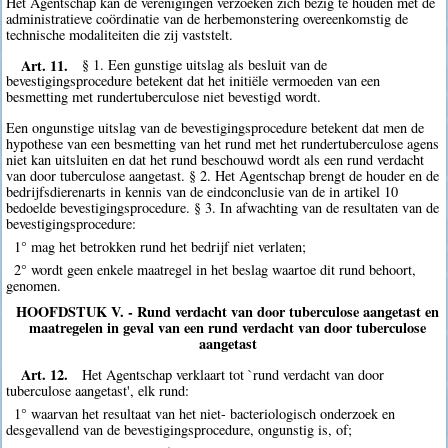
Het Agentschap kan de verenigingen verzoeken zich bezig te houden met de
administratieve coördinatie van de herbemonstering overeenkomstig de
technische modaliteiten die zij vaststelt.
Art. 11.
§ 1. Een gunstige uitslag als besluit van de
bevestigingsprocedure betekent dat het initiële vermoeden van een
besmetting met rundertuberculose niet bevestigd wordt.
Een ongunstige uitslag van de bevestigingsprocedure betekent dat men de
hypothese van een besmetting van het rund met het rundertuberculose agens
niet kan uitsluiten en dat het rund beschouwd wordt als een rund verdacht
van door tuberculose aangetast. § 2. Het Agentschap brengt de houder en de
bedrijfsdierenarts in kennis van de eindconclusie van de in artikel 10
bedoelde bevestigingsprocedure. § 3. In afwachting van de resultaten van de
bevestigingsprocedure:
1° mag het betrokken rund het bedrijf niet verlaten;
2° wordt geen enkele maatregel in het beslag waartoe dit rund behoort,
genomen.
HOOFDSTUK V. - Rund verdacht van door tuberculose aangetast en
maatregelen in geval van een rund verdacht van door tuberculose
aangetast
Art. 12.
Het Agentschap verklaart tot `rund verdacht van door
tuberculose aangetast', elk rund:
1° waarvan het resultaat van het niet- bacteriologisch onderzoek en
desgevallend van de bevestigingsprocedure, ongunstig is, of;