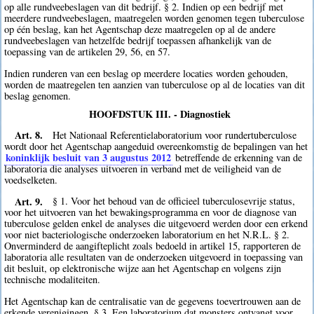
op alle rundveebeslagen van dit bedrijf. § 2. Indien op een bedrijf met
meerdere rundveebeslagen, maatregelen worden genomen tegen tuberculose
op één beslag, kan het Agentschap deze maatregelen op al de andere
rundveebeslagen van hetzelfde bedrijf toepassen afhankelijk van de
toepassing van de artikelen 29, 56, en 57.
Indien runderen van een beslag op meerdere locaties worden gehouden,
worden de maatregelen ten aanzien van tuberculose op al de locaties van dit
beslag genomen.
HOOFDSTUK III. - Diagnostiek
Art. 8.
Het Nationaal Referentielaboratorium voor rundertuberculose
wordt door het Agentschap aangeduid overeenkomstig de bepalingen van het
koninklijk besluit van 3 augustus 2012
betreffende de erkenning van de
laboratoria die analyses uitvoeren in verband met de veiligheid van de
voedselketen.
Art. 9.
§ 1. Voor het behoud van de officieel tuberculosevrije status,
voor het uitvoeren van het bewakingsprogramma en voor de diagnose van
tuberculose gelden enkel de analyses die uitgevoerd werden door een erkend
voor niet bacteriologische onderzoeken laboratorium en het N.R.L. § 2.
Onverminderd de aangifteplicht zoals bedoeld in artikel 15, rapporteren de
laboratoria alle resultaten van de onderzoeken uitgevoerd in toepassing van
dit besluit, op elektronische wijze aan het Agentschap en volgens zijn
technische modaliteiten.
Het Agentschap kan de centralisatie van de gegevens toevertrouwen aan de
erkende verenigingen. § 3. Een laboratorium dat monsters ontvangt voor