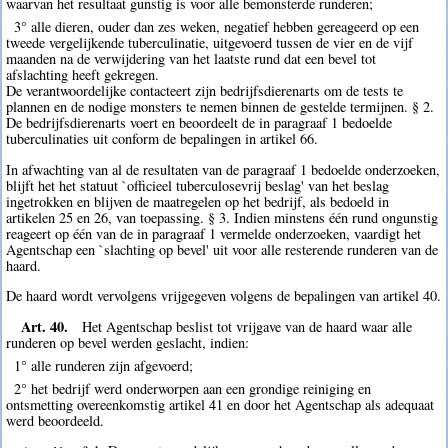
waarvan het resultaat gunstig is voor alle bemonsterde runderen;
3° alle dieren, ouder dan zes weken, negatief hebben gereageerd op een
tweede vergelijkende tuberculinatie, uitgevoerd tussen de vier en de vijf
maanden na de verwijdering van het laatste rund dat een bevel tot
afslachting heeft gekregen.
De verantwoordelijke contacteert zijn bedrijfsdierenarts om de tests te
plannen en de nodige monsters te nemen binnen de gestelde termijnen. § 2.
De bedrijfsdierenarts voert en beoordeelt de in paragraaf 1 bedoelde
tuberculinaties uit conform de bepalingen in artikel 66.
In afwachting van al de resultaten van de paragraaf 1 bedoelde onderzoeken,
blijft het het statuut `officieel tuberculosevrij beslag' van het beslag
ingetrokken en blijven de maatregelen op het bedrijf, als bedoeld in
artikelen 25 en 26, van toepassing. § 3. Indien minstens één rund ongunstig
reageert op één van de in paragraaf 1 vermelde onderzoeken, vaardigt het
Agentschap een `slachting op bevel' uit voor alle resterende runderen van de
haard.
De haard wordt vervolgens vrijgegeven volgens de bepalingen van artikel 40.
Art. 40.
Het Agentschap beslist tot vrijgave van de haard waar alle
runderen op bevel werden geslacht, indien:
1° alle runderen zijn afgevoerd;
2° het bedrijf werd onderworpen aan een grondige reiniging en
ontsmetting overeenkomstig artikel 41 en door het Agentschap als adequaat
werd beoordeeld.