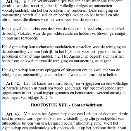
Art. 41.
§ 1. De verantwoordelijke van een haard waar alle runderen
geruimd werden, moet zijn bedrijf volledig reinigen en ontsmetten
voorafgaandelijk aan het herbevolken met runderen. Deze reiniging en
ontsmetting betreft alle stallen en bedrijfslokalen op het bedrijf en alle
uitrustingen die dienen voor het verzorgen van de runderen.
In het geval dat slechts een deel van de runderen is geslacht, dienen enkel
de bedrijfslokalen waar de geslachte runderen hebben verbleven, gereinigd
en ontsmet te worden.
Het Agentschap kan technische modaliteiten opstellen voor de reiniging en
de ontsmetting van een bedrijf, in het bijzonder voor het type van het te
gebruiken ontsmettingsmiddel. § 2. Het Agentschap begeeft zich naar het
bedrijf om de kwaliteit van de reiniging en ontsmetting na te gaan.
Het Agentschap kan tests opleggen of uitvoeren om de kwaliteit van de
reiniging en ontsmetting te controleren alvorens de haard op te heffen.
Art. 42.
Een tot haard verklaard bedrijf en vrijgegeven na een volledige
of partiële afvoer van runderen wordt gedurende vijf opeenvolgende jaren
opgenomen in het bewakingsprogramma en bemonsterd overeenkomstig de
bepalingen van bijlage 3, D, 5.
HOOFDSTUK XIII. - Contactbedrijven
Art. 43.
Van zodra het Agentschap door een Lidstaat of door een derde
land in kennis wordt gesteld van een vaststelling op zijn grondgebied van
tuberculose bij een van een Belgisch bedrijf afkomstig rund, voert het
Agentschap een epidemiologisch onderzoek uit op het herkomstbedrijf van