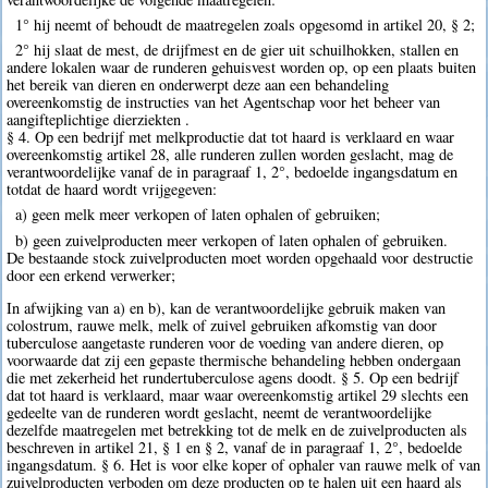
1° hij neemt of behoudt de maatregelen zoals opgesomd in artikel 20, § 2;
2° hij slaat de mest, de drijfmest en de gier uit schuilhokken, stallen en
andere lokalen waar de runderen gehuisvest worden op, op een plaats buiten
het bereik van dieren en onderwerpt deze aan een behandeling
overeenkomstig de instructies van het Agentschap voor het beheer van
aangifteplichtige dierziekten .
§ 4. Op een bedrijf met melkproductie dat tot haard is verklaard en waar
overeenkomstig artikel 28, alle runderen zullen worden geslacht, mag de
verantwoordelijke vanaf de in paragraaf 1, 2°, bedoelde ingangsdatum en
totdat de haard wordt vrijgegeven:
a) geen melk meer verkopen of laten ophalen of gebruiken;
b) geen zuivelproducten meer verkopen of laten ophalen of gebruiken.
De bestaande stock zuivelproducten moet worden opgehaald voor destructie
door een erkend verwerker;
In afwijking van a) en b), kan de verantwoordelijke gebruik maken van
colostrum, rauwe melk, melk of zuivel gebruiken afkomstig van door
tuberculose aangetaste runderen voor de voeding van andere dieren, op
voorwaarde dat zij een gepaste thermische behandeling hebben ondergaan
die met zekerheid het rundertuberculose agens doodt. § 5. Op een bedrijf
dat tot haard is verklaard, maar waar overeenkomstig artikel 29 slechts een
gedeelte van de runderen wordt geslacht, neemt de verantwoordelijke
dezelfde maatregelen met betrekking tot de melk en de zuivelproducten als
beschreven in artikel 21, § 1 en § 2, vanaf de in paragraaf 1, 2°, bedoelde
ingangsdatum. § 6. Het is voor elke koper of ophaler van rauwe melk of van
zuivelproducten verboden om deze producten op te halen uit een haard als