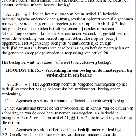
statuut `officieel tuberculosevrij beslag'.
Art. 19.
§ 1. Indien het resultaat van het in artikel 18 bedoelde
bacteriologische onderzoek een gunstig resultaat oplevert voor alle genomen
monsters, worden er geen maatregelen genomen op het bedrijf. § 2. Indien
het gunstig resultaat stalen betreft genomen bij runderen met een
`afslachting op bevel', komende van een onder verdenking gesteld bedrijf,
wordt de verdenking van besmetting met tuberculose op het bedrijf
opgeheven. Het Agentschap brengt de verantwoordelijke en zijn
bedrijfsdierenarts in kennis van deze beslissing en heft de maatregelen op
die genomen en opgelegd werden in toepassing van artikel 20.
Het beslag herwint het statuut `officieel tuberculosevrij beslag'.
HOOFDSTUK IX. - Verdenking in een beslag en de maatregelen bij
verdenking in een beslag
Art. 20.
§ 1. Het Agentschap neemt de volgende maatregelen op het
bedrijf waartoe het beslag behoort dat het verklaart tot `beslag onder
verdenking':
1° het Agentschap schorst het statuut `officieel tuberculosevrij beslag ';
2° het Agentschap brengt de verantwoordelijke in kennis van de datum van
schorsing en van de door hem te nemen maatregelen, als bedoeld in
paragrafen 2 en 3, evenals in artikel 21, §§ 1 en 2, die in werking treden op
die datum;
3° het Agentschap verklaart het bedrijf tot bedrijf onder verdenking.
§ 2. Op elk bedrijf onder verdenking, worden de runderen door de