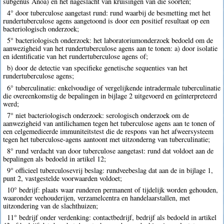
subgenus Anoa) en het nageslacht van kruisingen van die soorten;
4° door tuberculose aangetast rund: rund waarbij de besmetting met het
rundertuberculose agens aangetoond is door een positief resultaat op een
bacteriologisch onderzoek;
5° bacteriologisch onderzoek: het laboratoriumonderzoek bedoeld om de
aanwezigheid van het rundertuberculose agens aan te tonen: a) door isolatie
en identificatie van het rundertuberculose agens of;
b) door de detectie van specifieke genetische sequenties van het
rundertuberculose agens;
6° tuberculinatie: enkelvoudige of vergelijkende intradermale tuberculinatie
die overeenkomstig de bepalingen in bijlage 2 uitgevoerd en geïnterpreteerd
werd;
7° niet bacteriologisch onderzoek: serologisch onderzoek om de
aanwezigheid van antilichamen tegen het tuberculose agens aan te tonen of
een celgemedieerde immuniteitstest die de respons van het afweersysteem
tegen het tuberculose-agens aantoont met uitzonderng van tuberculinatie;
8° rund verdacht van door tuberculose aangetast: rund dat voldoet aan de
bepalingen als bedoeld in artikel 12;
9° officieel tuberculosevrij beslag: rundveebeslag dat aan de in bijlage 1,
punt 2, vastgestelde voorwaarden voldoet;
10° bedrijf: plaats waar runderen permanent of tijdelijk worden gehouden,
waaronder veehouderijen, verzamelcentra en handelaarstallen, met
uitzondering van de slachthuizen;
11° bedrijf onder verdenking: contactbedrijf, bedrijf als bedoeld in artikel