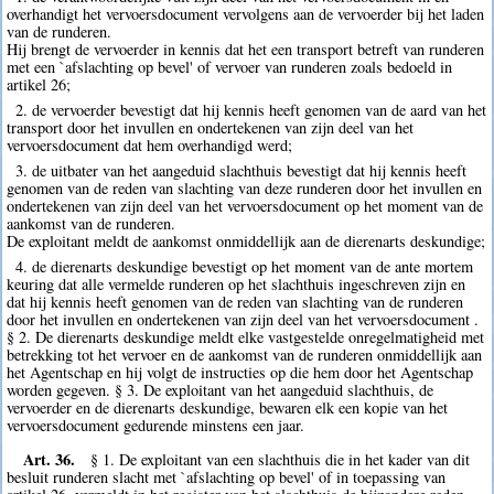
overhandigt het vervoersdocument vervolgens aan de vervoerder bij het laden
van de runderen.
Hij brengt de vervoerder in kennis dat het een transport betreft van runderen
met een `afslachting op bevel' of vervoer van runderen zoals bedoeld in
artikel 26;
2. de vervoerder bevestigt dat hij kennis heeft genomen van de aard van het
transport door het invullen en ondertekenen van zijn deel van het
vervoersdocument dat hem overhandigd werd;
3. de uitbater van het aangeduid slachthuis bevestigt dat hij kennis heeft
genomen van de reden van slachting van deze runderen door het invullen en
ondertekenen van zijn deel van het vervoersdocument op het moment van de
aankomst van de runderen.
De exploitant meldt de aankomst onmiddellijk aan de dierenarts deskundige;
4. de dierenarts deskundige bevestigt op het moment van de ante mortem
keuring dat alle vermelde runderen op het slachthuis ingeschreven zijn en
dat hij kennis heeft genomen van de reden van slachting van de runderen
door het invullen en ondertekenen van zijn deel van het vervoersdocument .
§ 2. De dierenarts deskundige meldt elke vastgestelde onregelmatigheid met
betrekking tot het vervoer en de aankomst van de runderen onmiddellijk aan
het Agentschap en hij volgt de instructies op die hem door het Agentschap
worden gegeven. § 3. De exploitant van het aangeduid slachthuis, de
vervoerder en de dierenarts deskundige, bewaren elk een kopie van het
vervoersdocument gedurende minstens een jaar.
Art. 36.
§ 1. De exploitant van een slachthuis die in het kader van dit
besluit runderen slacht met `afslachting op bevel' of in toepassing van