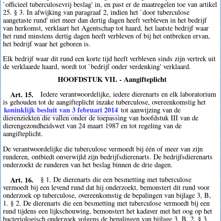
`officieel tuberculosevrij beslag' in, en past er de maatregelen toe van artikel
25. § 3. In afwijking van paragraaf 2, indien het `door tuberculose
aangetaste rund' niet meer dan dertig dagen heeft verbleven in het bedrijf
van herkomst, verklaart het Agentschap tot haard, het laatste bedrijf waar
het rund minstens dertig dagen heeft verbleven of bij het ontbreken ervan,
het bedrijf waar het geboren is.
Elk bedrijf waar dit rund een korte tijd heeft verbleven sinds zijn vertrek uit
de verklaarde haard, wordt tot `bedrijf onder verdenking' verklaard.
HOOFDSTUK VII. - Aangifteplicht
Art. 15.
Iedere verantwoordelijke, iedere dierenarts en elk laboratorium
is gehouden tot de aangifteplicht inzake tuberculose, overeenkomstig het
koninklijk besluit van 3 februari 2014
tot aanwijzing van de
dierenziekten die vallen onder de toepassing van hoofdstuk III van de
dierengezondheidswet van 24 maart 1987 en tot regeling van de
aangifteplicht.
De verantwoordelijke die tuberculose vermoedt bij één of meer van zijn
runderen, ontbiedt onverwijld zijn bedrijfsdierenarts. De bedrijfsdierenarts
onderzoekt de runderen van het beslag binnen de drie dagen.
Art. 16.
§ 1. De dierenarts die een besmetting met tuberculose
vermoedt bij een levend rund dat hij onderzoekt, bemonstert dit rund voor
onderzoek op tuberculose, overeenkomstig de bepalingen van bijlage 3, B,
1. § 2. De dierenarts die een besmetting met tuberculose vermoedt bij een
rund tijdens een lijkschouwing, bemonstert het kadaver met het oog op het
bacteriologisch onderzoek volgens de bepalingen van bijlage 3, B, 2. § 3.