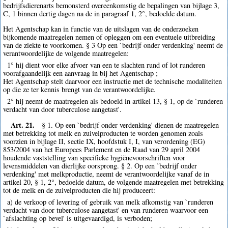
bedrijfsdierenarts bemonsterd overeenkomstig de bepalingen van bijlage 3,
C, 1 binnen dertig dagen na de in paragraaf 1, 2°, bedoelde datum.
Het Agentschap kan in functie van de uitslagen van de onderzoeken
bijkomende maatregelen nemen of opleggen om een eventuele uitbreiding
van de ziekte te voorkomen. § 3 Op een `bedrijf onder verdenking' neemt de
verantwoordelijke de volgende maatregelen:
1° hij dient voor elke afvoer van een te slachten rund of lot runderen
voorafgaandelijk een aanvraag in bij het Agentschap ;
Het Agentschap stelt daarvoor een instructie met de technische modaliteiten
op die ze ter kennis brengt van de verantwoordelijke.
2° hij neemt de maatregelen als bedoeld in artikel 13, § 1, op de `runderen
verdacht van door tuberculose aangetast'.
Art. 21.
§ 1. Op een `bedrijf onder verdenking' dienen de maatregelen
met betrekking tot melk en zuivelproducten te worden genomen zoals
voorzien in bijlage II, sectie IX, hoofdstuk I, I, van verordening (EG)
853/2004 van het Europees Parlement en de Raad van 29 april 2004
houdende vaststelling van specifieke hygiënevoorschriften voor
levensmiddelen van dierlijke oorsprong. § 2. Op een `bedrijf onder
verdenking' met melkproductie, neemt de verantwoordelijke vanaf de in
artikel 20, § 1, 2°, bedoelde datum, de volgende maatregelen met betrekking
tot de melk en de zuivelproducten die hij produceert:
a) de verkoop of levering of gebruik van melk afkomstig van `runderen
verdacht van door tuberculose aangetast' en van runderen waarvoor een
`afslachting op bevel' is uitgevaardigd, is verboden;