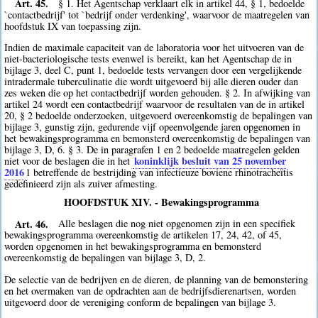
Art. 45.
§ 1. Het Agentschap verklaart elk in artikel 44, § 1, bedoelde
`contactbedrijf' tot `bedrijf onder verdenking', waarvoor de maatregelen van
hoofdstuk IX van toepassing zijn.
Indien de maximale capaciteit van de laboratoria voor het uitvoeren van de
niet-bacteriologische tests evenwel is bereikt, kan het Agentschap de in
bijlage 3, deel C, punt 1, bedoelde tests vervangen door een vergelijkende
intradermale tuberculinatie die wordt uitgevoerd bij alle dieren ouder dan
zes weken die op het contactbedrijf worden gehouden. § 2. In afwijking van
artikel 24 wordt een contactbedrijf waarvoor de resultaten van de in artikel
20, § 2 bedoelde onderzoeken, uitgevoerd overeenkomstig de bepalingen van
bijlage 3, gunstig zijn, gedurende vijf opeenvolgende jaren opgenomen in
het bewakingsprogramma en bemonsterd overeenkomstig de bepalingen van
bijlage 3, D, 6. § 3. De in paragrafen 1 en 2 bedoelde maatregelen gelden
koninklijk besluit van 25 november
niet voor de beslagen die in het
2016
1
betreffende de bestrijding van infectieuze boviene rhinotracheïtis
gedefinieerd zijn als zuiver afmesting.
HOOFDSTUK XIV. - Bewakingsprogramma
Art. 46.
Alle beslagen die nog niet opgenomen zijn in een specifiek
bewakingsprogramma overeenkomstig de artikelen 17, 24, 42, of 45,
worden opgenomen in het bewakingsprogramma en bemonsterd
overeenkomstig de bepalingen van bijlage 3, D, 2.
De selectie van de bedrijven en de dieren, de planning van de bemonstering
en het overmaken van de opdrachten aan de bedrijfsdierenartsen, worden
uitgevoerd door de vereniging conform de bepalingen van bijlage 3.