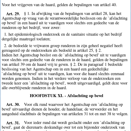
Voor het vrijgeven van de haard, gelden de bepalingen van artikel 40.
Art. 29.
§ 1. In afwijking van de bepalingen van artikel 28, kan het
Agentschap op vraag van de verantwoordelijke beslissen om de `afslachting
op bevel' in een haard uit te vaardigen voor slechts een gedeelte van de
runderen op het bedrijf, voor zover:
1. het epidemiologisch onderzoek en de sanitaire situatie op het bedrijf
dergelijke maatregel toelaten;
2. de bedoelde te vrijwaren groep runderen in zijn geheel negatief heeft
gereageerd op de onderzoeken als bedoeld in artikel 25, § 2.
Indien het Agentschap beslist om de `afslachting op bevel' uit te vaardigen
voor slechts een gedeelte van de runderen in de haard, gelden de bepalingen
van artikel 39 om de haard vrij te geven. § 2. De in paragraaf 1 bedoelde
beslissing van het Agentschap om in een haard een gedeeltelijke
`afslachting op bevel' uit te vaardigen, kan voor die haard slechts eenmaal
worden genomen. Indien in het verdere verloop van de onderzoeken een
tweede keer een `afslachting op bevel', wordt uitgevaardigd, geldt deze voor
alle overblijvende runderen in de haard.
HOOFDSTUK XI. - Afslachting op bevel
Art. 30.
Voor elk rund waarvoor het Agentschap een `afslachting op
bevel' uitvaardigt dienen de houder, de handelaar, de vervoerder en het
aangeduid slachthuis de bepalingen van artikelen 31 tot en met 38 te volgen.
Art. 31.
Voor ieder rund dat wordt geslacht onder een `afslachting op
bevel', gaat de dierenarts deskundige over tot een bijzonder onderzoek van