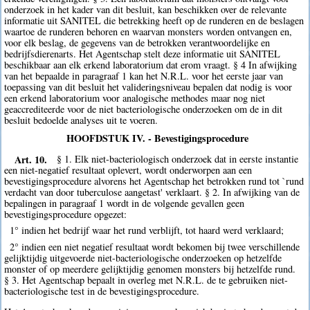
onderzoek in het kader van dit besluit, kan beschikken over de relevante
informatie uit SANITEL die betrekking heeft op de runderen en de beslagen
waartoe de runderen behoren en waarvan monsters worden ontvangen en,
voor elk beslag, de gegevens van de betrokken verantwoordelijke en
bedrijfsdierenarts. Het Agentschap stelt deze informatie uit SANITEL
beschikbaar aan elk erkend laboratorium dat erom vraagt. § 4 In afwijking
van het bepaalde in paragraaf 1 kan het N.R.L. voor het eerste jaar van
toepassing van dit besluit het valideringsniveau bepalen dat nodig is voor
een erkend laboratorium voor analogische methodes maar nog niet
geaccrediteerde voor de niet bacteriologische onderzoeken om de in dit
besluit bedoelde analyses uit te voeren.
HOOFDSTUK IV. - Bevestigingsprocedure
Art. 10.
§ 1. Elk niet-bacteriologisch onderzoek dat in eerste instantie
een niet-negatief resultaat oplevert, wordt onderworpen aan een
bevestigingsprocedure alvorens het Agentschap het betrokken rund tot `rund
verdacht van door tuberculose aangetast' verklaart. § 2. In afwijking van de
bepalingen in paragraaf 1 wordt in de volgende gevallen geen
bevestigingsprocedure opgezet:
1° indien het bedrijf waar het rund verblijft, tot haard werd verklaard;
2° indien een niet negatief resultaat wordt bekomen bij twee verschillende
gelijktijdig uitgevoerde niet-bacteriologische onderzoeken op hetzelfde
monster of op meerdere gelijktijdig genomen monsters bij hetzelfde rund.
§ 3. Het Agentschap bepaalt in overleg met N.R.L. de te gebruiken niet-
bacteriologische test in de bevestigingsprocedure.