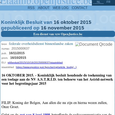
^
-
NL
FR
RSS
ABOUT
WEB LOG
CONTACT
Koninklijk Besluit van
16
oktober
2015
gepubliceerd op
16
november
2015
Een dienst van vzw OpenJustice.be
federale overheidsdienst binnenlandse zaken
bron
2015000637
numac
16/11/2015
pub.
16/10/2015
prom.
ELI
eli/besluit/2015/10/16/2015000637/staatsblad
staatsblad
https://www.ejustice.just.fgov.be/cgi/article_body(...)
16 OKTOBER 2015. - Koninklijk besluit houdende de toekenning van
een toelage aan de NV A.S.T.R.I.D. ten behoeve van het Astrid-netwerk
voor het begrotingsjaar 2015
FILIP, Koning der Belgen, Aan allen die nu zijn en hierna wezen zullen,
Onze Groet.
wet van 8 juni 1998
Gelet op de
betreffende de radiocommunicatie van de