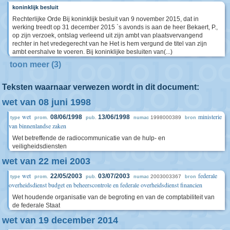
koninklijk besluit
Rechterlijke Orde Bij koninklijk besluit van 9 november 2015, dat in
werking treedt op 31 december 2015 `s avonds is aan de heer Bekaert, P.,
op zijn verzoek, ontslag verleend uit zijn ambt van plaatsvervangend
rechter in het vredegerecht van he Het is hem vergund de titel van zijn
ambt eershalve te voeren. Bij koninklijke besluiten van(...)
toon meer (3)
Teksten waarnaar verwezen wordt in dit document:
wet van 08 juni 1998
wet
ministerie
08/06/1998
13/06/1998
1998000389
type
prom.
pub.
numac
bron
van binnenlandse zaken
Wet betreffende de radiocommunicatie van de hulp- en
veiligheidsdiensten
wet van 22 mei 2003
wet
federale
22/05/2003
03/07/2003
2003003367
type
prom.
pub.
numac
bron
overheidsdienst budget en beheerscontrole en federale overheidsdienst financien
Wet houdende organisatie van de begroting en van de comptabiliteit van
de federale Staat
wet van 19 december 2014