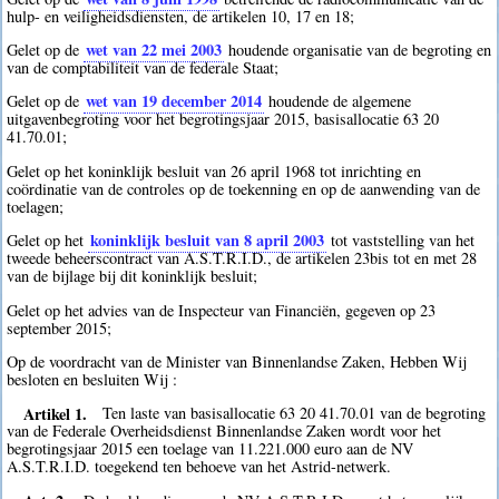
hulp- en veiligheidsdiensten, de artikelen 10, 17 en 18;
wet van 22 mei 2003
Gelet op de
houdende organisatie van de begroting en
van de comptabiliteit van de federale Staat;
wet van 19 december 2014
Gelet op de
houdende de algemene
uitgavenbegroting voor het begrotingsjaar 2015, basisallocatie 63 20
41.70.01;
Gelet op het koninklijk besluit van 26 april 1968 tot inrichting en
coördinatie van de controles op de toekenning en op de aanwending van de
toelagen;
koninklijk besluit van 8 april 2003
Gelet op het
tot vaststelling van het
tweede beheerscontract van A.S.T.R.I.D., de artikelen 23bis tot en met 28
van de bijlage bij dit koninklijk besluit;
Gelet op het advies van de Inspecteur van Financiën, gegeven op 23
september 2015;
Op de voordracht van de Minister van Binnenlandse Zaken, Hebben Wij
besloten en besluiten Wij :
Artikel 1.
Ten laste van basisallocatie 63 20 41.70.01 van de begroting
van de Federale Overheidsdienst Binnenlandse Zaken wordt voor het
begrotingsjaar 2015 een toelage van 11.221.000 euro aan de NV
A.S.T.R.I.D. toegekend ten behoeve van het Astrid-netwerk.