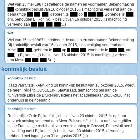
Wet van 15 mei 1987 betreffende de namen en voornamen Bekendmaking
****
koninklijk besluit van 16 oktober 2015, is machtiging verleend aan de
genaamde
****
****
,
****
, geboren te
*****
op
**
*****
****
, wonende te
*****
,
om, behouden Bij koninklijk besluit van 16 oktober 2015, is machtiging
verleend aan
****
****
,
****
,
****
(...)
wet
Wet van 15 mei 1987 betreffende de namen en voornamen Bekendmaking
Bij koninklijk besluit van 16 oktober 2015, is machtiging verleend aan
Mevr.
****
,
****
, geboren te
*****
op
**
*****
****
, wonende te
*****
****
, om,
****
(...) Bij koninklijk besluit van 16 oktober 2015, is machtiging verleend
aan Mevr.
****
****
,
****
S(...)
koninklijk besluit
koninklijk besluit
Raad van State. - Afwijking Bij koninklijk besluit van 16 oktober 2015, wordt
de heer Frédéric GOSSELIN, Staatsraad, gemachtigd om aan de
"Université Libre de Bruxelles", tijdens het academiejaar 2015-2016, het
onderwijs in de hoedanig
koninklijk besluit
Rechterlijke Orde Bij koninklijk besluit van 23 oktober 2015, is op haar
verzoek ontslag verleend aan Mevr. Buisseret J., uit haar ambt van griffier
bij de Franstalige rechtbank van eerste aanleg te Brussel; Dit besluit heeft
uitwerking met i Bij koninklijk besluit van 23 oktober 2015, uitwerking
hebbend met ingang van 31 augustus 2015 (...)