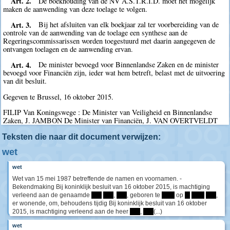
Art. 2.
De boekhouding van de NV A.S.T.R.I.D. moet het mogelijk
maken de aanwending van deze toelage te volgen.
Art. 3.
Bij het afsluiten van elk boekjaar zal ter voorbereiding van de
controle van de aanwending van de toelage een synthese aan de
Regeringscommissarissen worden toegestuurd met daarin aangegeven de
ontvangen toelagen en de aanwending ervan.
Art. 4.
De minister bevoegd voor Binnenlandse Zaken en de minister
bevoegd voor Financiën zijn, ieder wat hem betreft, belast met de uitvoering
van dit besluit.
Gegeven te Brussel, 16 oktober 2015.
FILIP Van Koningswege : De Minister van Veiligheid en Binnenlandse
Zaken, J. JAMBON De Minister van Financiën, J. VAN OVERTVELDT
Teksten die naar dit document verwijzen:
wet
wet
Wet van 15 mei 1987 betreffende de namen en voornamen. -
Bekendmaking Bij koninklijk besluit van 16 oktober 2015, is machtiging
verleend aan de genaamde
****
****
,
****
, geboren te
*****
op
**
*****
****
,
er wonende, om, behoudens tijdig Bij koninklijk besluit van 16 oktober
2015, is machtiging verleend aan de heer
****
,
****
(...)
wet