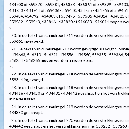
434700 of 559370 - 559381, 435853 - 435864 of 559399 - 559403,
434733 - 434744 of 559436 - 559440, 434755 - 434766 of 559451 
559484, 434792 - 434803 of 559495 - 559506, 434814 - 434825 of
559532 - 559543, 435816 - 435820 of 546033 - 546044 mogen wo
»
20. In de tekst van cumulregel 211 worden de verstrekkingsnum
559661 ingevoegd.
21. De tekst van cumulregel 212 wordt gewijzigd als volgt : "Ma
- 434663, 546210 - 546221, 434556 - 434560, 559355 - 559366, 5
546254 - 546265 mogen worden aangerekend.
» .
22. In de tekst van cumulregel 214 worden de verstrekkingsnum
559344 ingevoegd.
23. In de tekst van cumulregel 218 worden de verstrekkingsnum
434416 - 434420 en 434431 - 434442 geschrapt en het verstrek
in beide lijsten.
24. In de tekst van cumulregel 219 worden de verstrekkingsnum
434383 geschrapt.
25. In de tekst van cumulregel 220 worden de verstrekkingsnum
434442 geschrapt en het verstrekkingsnummer 559252 - 559263 