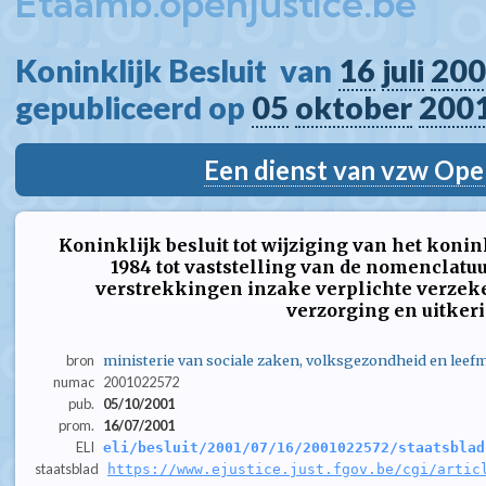
Etaamb.openjustice.be
Koninklijk Besluit  van 
16
juli
200
gepubliceerd op 
05
oktober
200
Een dienst van vzw Ope
Koninklijk besluit tot wijziging van het konin
1984 tot vaststelling van de nomenclat
verstrekkingen inzake verplichte verzek
verzorging en uitker
bron
ministerie van sociale zaken, volksgezondheid en leefm
numac
2001022572
pub.
05/10/2001
prom.
16/07/2001
ELI
eli/besluit/2001/07/16/2001022572/staatsblad
staatsblad
https://www.ejustice.just.fgov.be/cgi/artic