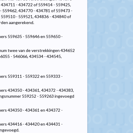
 434711 - 434722 of 559414 - 559425,
- 559462, 434770 - 434781 of 559473 -
 559510 - 559521, 434836 - 434840 of
rden aangerekend.
mers 559635 - 559646 en 559650 -
ximum twee van de verstrekkingen 434652
46055 - 546066, 434534 - 434545,
mers 559311 - 559322 en 559333 -
mers 434350 - 434361, 434372 - 434383,
kingsnummer 559252 - 559263 ingevoegd
mers 434350 - 434361 en 434372 -
mers 434416 - 434420 en 434431 -
ingevoegd.