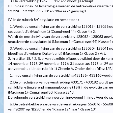
3. De verstrekking 126755 - 126766 wordt geschrapt.
III. In de rubriek 7/Hematologie worden de betrekkelijke waarde "B
127190 - 127201 in "B 80" en "Klasse 6" gewijzigd.
IV. In de rubriek 8/Coagulatie en hemostase :
1. Wordt de omschrijving van de verstrekking 128015 - 128026 gew
coagulatietijd (Maximum 1) (Cumulregel 44) Klasse 4 » 2.
Wordt de omschrijving van de verstrekking 128052 - 128063 gewijzi
geactiveerde coagulatietijd (Maximum 1) (Cumulregel 44) Klasse 4 
3. Wordt de omschrijving van de verstrekking 128030 - 128041 gew
bloedingstijd volgens Duke (oorlel) (Maximum 1) Klasse 2 » Art.
2. In artikel 18, § 2, B, e, van dezelfde bijlage, gewijzigd door de k
14 november 1995, 29 november 1996, 31 augustus 1998 en 29 apr
aangebracht : I. In de rubriek 1) Chemie A. Onder de hoofding 1/ B
1. In de omschrijving van de verstrekking 433156 - 433160 wordt 
2. De omschrijving van de verstrekking 433171 - 433182 wordt gewi
schildklier-stimulerend immuunglobuline (TSI) in de evolutie van
(Maximum 1) (Cumulregel 80) Klasse 22" 3.
De volgende verstrekkingen worden ingevoegd in fine : Voor de raa
6. De betrekkelijke waarde van de verstrekkingen 556076 - 556
van "B200" op "B250" en de "Klasse 12" naar "Klasse 13".