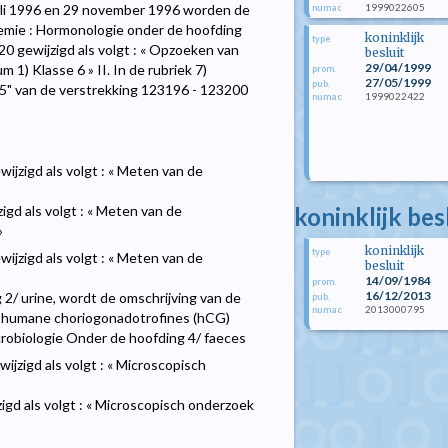
1999022605
uli 1996 en 29 november 1996 worden de
numac
 Chemie : Hormonologie onder de hoofding
koninklijk
type
0 gewijzigd als volgt : « Opzoeken van
besluit
29/04/1999
) Klasse 6 » II. In de rubriek 7)
prom.
27/05/1999
pub.
 5" van de verstrekking 123196 - 123200
1999022422
numac
ijzigd als volgt : « Meten van de
koninklijk be
gd als volgt : « Meten van de
»
koninklijk
type
ijzigd als volgt : « Meten van de
besluit
14/09/1984
prom.
16/12/2013
g 2/ urine, wordt de omschrijving van de
pub.
2013000795
numac
an humane choriogonadotrofines (hCG)
icrobiologie Onder de hoofding 4/ faeces
jzigd als volgt : « Microscopisch
gd als volgt : « Microscopisch onderzoek