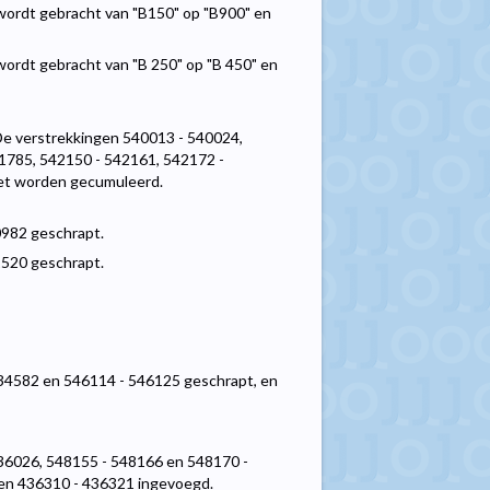
 wordt gebracht van "B150" op "B900" en
wordt gebracht van "B 250" op "B 450" en
 De verstrekkingen 540013 - 540024,
1785, 542150 - 542161, 542172 -
et worden gecumuleerd.
0982 geschrapt.
1520 geschrapt.
34582 en 546114 - 546125 geschrapt, en
36026, 548155 - 548166 en 548170 -
en 436310 - 436321 ingevoegd.