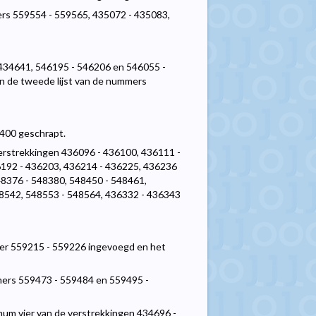
ers 559554 - 559565, 435072 - 435083,
 434641, 546195 - 546206 en 546055 -
 de tweede lijst van de nummers
4400 geschrapt.
 verstrekkingen 436096 - 436100, 436111 -
6192 - 436203, 436214 - 436225, 436236
48376 - 548380, 548450 - 548461,
48542, 548553 - 548564, 436332 - 436343
mer 559215 - 559226 ingevoegd en het
mers 559473 - 559484 en 559495 -
imum vier van de verstrekkingen 434696 -