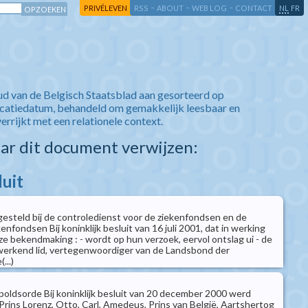
-
-
-
-
PRIVÉLEVEN
RSS
ABOUT
WEB LOG
CONTACT
NL
FR
ud van de Belgisch Staatsblad aan gesorteerd op
icatiedatum, behandeld om gemakkelijk leesbaar en
verrijkt met een relationele context.
aar dit document verwijzen:
luit
esteld bij de controledienst voor de ziekenfondsen en de
nfondsen Bij koninklijk besluit van 16 juli 2001, dat in werking
e bekendmaking : - wordt op hun verzoek, eervol ontslag ui - de
werkend lid, vertegenwoordiger van de Landsbond der
...)
oldsorde Bij koninklijk besluit van 20 december 2000 werd
Prins Lorenz, Otto, Carl, Amedeus, Prins van België, Aartshertog