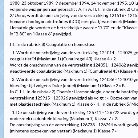
1988, 23 oktober 1989, 9 december 1994, 14 november 1995, 10 j
volgende wijzigingen aangebracht : A. In A, II, I. In de rubriek 2)
2/ Urine, wordt de omschrijving van de verstrekking 121516 - 12152
humane choriogonadotrofines (hCG) met plaatjestechniek (Maximum 1
Hematologie worden de betrekkelijke waarde "B 70" en de "Klasse
in "B 80" en "Klasse 6" gewijzigd.
III. In de rubriek 8) Coagulatie en hemostase
1. Wordt de omschrijving van de verstrekking 124014 - 124025 gew
coagulatietijd (Maximum 1) (Cumulregel 43) Klasse 4 » 2.
Wordt de omschrijving van de verstrekking 124051 - 124062 gewijzi
geactiveerde coagulatietijd (Maximum 1) (Cumulregel 43) Klasse 4 
3. Wordt de omschrijving van de verstrekking 124036 - 124040 gew
bloedingstijd volgens Duke (oorlel) (Maximum 1) Klasse 2 » B.
In C. I. I. In de rubriek 2) Chemie : Hormonologie, onder de hoofdin
verstrekking 125915 - 125926 gewijzigd als volgt : « Opzoeken v
met plaatjestechniek (Maximum 1) Klasse 6 » II. In de rubriek 5/ M
1. De omschrijving van de verstrekking 126711 - 126722 wordt gewi
onderzoek na dubbele kleuring (Maximum 1) Klasse 7 » 2.
De omschrijving van de verstrekking 126733 - 126744 wordt gewijzi
(minstens opzoeken van vetten) (Maximum 1) Klasse 7 »