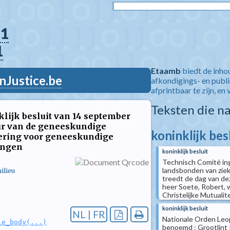
1
1
Etaamb
biedt de inho
nJustice.be
afkondigings- en publ
afprintbaar te zijn, en 
Teksten die n
klijk besluit van 14 september
uur van de geneeskundige
koninklijk bes
ering voor geneeskundige
ingen
koninklijk besluit
Technisch Comité ing
landsbonden van zieke
ilieu
treedt de dag van dez
heer Soete, Robert, 
Christelijke Mutualite(
koninklijk besluit
NL | FR
Nationale Orden Leop
le_body(...)
benoemd : Grootlint 