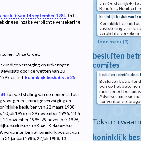
van Oostenrijk-Este .
Beaufort, Humbert, er
jk besluit van 14 september 1984
tot
koninklijk besluit van 16 
ekkingen inzake verplichte verzekering
Koninklijk besluit to
vaststelling van de 
verplichte verzekeri
toon meer (3)
besluiten betr
n zullen, Onze Groet.
comites
skundige verzorging en uitkeringen,
2, gewijzigd door de wetten van 20
besluiten betreffende de 
 1999 en het
koninklijk besluit van 25
Besluiten betreffend
oog op het bekomen v
ministerieel besluit v
984
tot vaststelling van de nomenclatuur
Adviescommissie met
ng voor geneeskundige verzorging en
conventioneel brugpe(
koninklijke besluiten van 22 maart 1988,
 10 juli 1996 en 29 november 1996, 18, §
Teksten waarn
994, 14 november 1995, 29 november 1996,
nklijke besluiten van 9 en 19 december
 vervangen bij het koninklijk besluit van
koninklijk bes
n 31 januari 1986, 22 juli 1988, 13