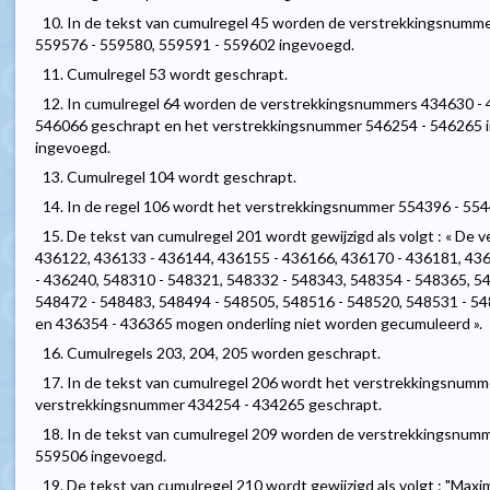
10. In de tekst van cumulregel 45 worden de verstrekkingsnumm
559576 - 559580, 559591 - 559602 ingevoegd.
11. Cumulregel 53 wordt geschrapt.
12. In cumulregel 64 worden de verstrekkingsnummers 434630 -
546066 geschrapt en het verstrekkingsnummer 546254 - 546265 in
ingevoegd.
13. Cumulregel 104 wordt geschrapt.
14. In de regel 106 wordt het verstrekkingsnummer 554396 - 55
15. De tekst van cumulregel 201 wordt gewijzigd als volgt : « De
436122, 436133 - 436144, 436155 - 436166, 436170 - 436181, 43
- 436240, 548310 - 548321, 548332 - 548343, 548354 - 548365, 5
548472 - 548483, 548494 - 548505, 548516 - 548520, 548531 - 5
en 436354 - 436365 mogen onderling niet worden gecumuleerd ».
16. Cumulregels 203, 204, 205 worden geschrapt.
17. In de tekst van cumulregel 206 wordt het verstrekkingsnum
verstrekkingsnummer 434254 - 434265 geschrapt.
18. In de tekst van cumulregel 209 worden de verstrekkingsnum
559506 ingevoegd.
19. De tekst van cumulregel 210 wordt gewijzigd als volgt : "Max