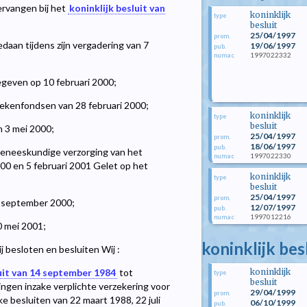
rvangen bij het
koninklijk besluit van
koninklijk
type
besluit
25/04/1997
prom.
aan tijdens zijn vergadering van 7
19/06/1997
pub.
1997022332
numac
egeven op 10 februari 2000;
iekenfondsen van 28 februari 2000;
koninklijk
type
besluit
n 3 mei 2000;
25/04/1997
prom.
18/06/1997
pub.
geneeskundige verzorging van het
1997022330
numac
2000 en 5 februari 2001 Gelet op het
koninklijk
type
besluit
25/04/1997
prom.
4 september 2000;
12/07/1997
pub.
1997012216
numac
0 mei 2001;
koninklijk bes
 besloten en besluiten Wij :
koninklijk
luit van 14 september 1984
tot
type
besluit
ngen inzake verplichte verzekering voor
29/04/1999
prom.
ke besluiten van 22 maart 1988, 22 juli
06/10/1999
pub.