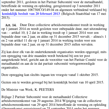
september 2011, gesloten in het Paritair Subcomité voor de metaalhandel,
betreffende de vorming en opleiding, geregistreerd op 3 november 2011
onder het nummer 106730/CO/149.04 en algemeen verbindend verklaard bij
koninklijk besluit van 20 februari 2013
(Belgisch Staatsblad van 17 mei
2013).
Art. 14.
Duur Deze collectieve arbeidsovereenkomst treedt in werking
op 1 januari 2014 en wordt gesloten voor onbepaalde duur, met uitzondering
van : - artikel 10, § 2 dat in werking treedt op 1 januari 2014 voor een
bepaalde duur van 2 jaar, en aldus op 31 december 2015 vervalt; - alinea's 1
en 2 van artikel 11 die op 1 januari 2014 in werking treden voor een
bepaalde duur van 2 jaar, en op 31 december 2015 zullen vervalen.
Zij kan door elk van de ondertekenende organisaties worden opgezegd, mits
een opzegging van drie maanden wordt betekend bij een ter post
aangetekende brief, gericht aan de voorzitter van het Paritair Comité voor de
metaalhandel en aan de in dat paritair subcomité vertegenwoordigde
organisaties.
Deze opzegging kan slechts ingaan ten vroegste vanaf 1 oktober 2015.
Gezien om te worden gevoegd bij het koninklijk besluit van 10 april 2015.
De Minister van Werk, K. PEETERS
Bijlage 2 Paritair Subcomité voor de metaalhandel Collectieve
arbeidsovereenkomst van 29 augustus 2014 Wijziging van de collectieve
arbeidsovereenkomst van 29 april 2014 betreffende de vorming en opleiding
(Overeenkomst geregistreerd op 25 september 2014 onder het nummer