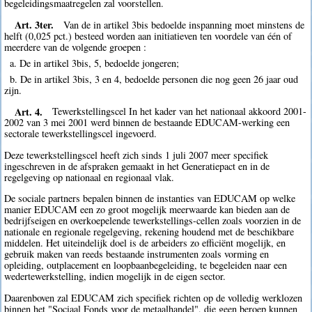
begeleidingsmaatregelen zal voorstellen.
Art. 3ter.
Van de in artikel 3bis bedoelde inspanning moet minstens de
helft (0,025 pct.) besteed worden aan initiatieven ten voordele van één of
meerdere van de volgende groepen :
a. De in artikel 3bis, 5, bedoelde jongeren;
b. De in artikel 3bis, 3 en 4, bedoelde personen die nog geen 26 jaar oud
zijn.
Art. 4.
Tewerkstellingscel In het kader van het nationaal akkoord 2001-
2002 van 3 mei 2001 werd binnen de bestaande EDUCAM-werking een
sectorale tewerkstellingscel ingevoerd.
Deze tewerkstellingscel heeft zich sinds 1 juli 2007 meer specifiek
ingeschreven in de afspraken gemaakt in het Generatiepact en in de
regelgeving op nationaal en regionaal vlak.
De sociale partners bepalen binnen de instanties van EDUCAM op welke
manier EDUCAM een zo groot mogelijk meerwaarde kan bieden aan de
bedrijfseigen en overkoepelende tewerkstellings-cellen zoals voorzien in de
nationale en regionale regelgeving, rekening houdend met de beschikbare
middelen. Het uiteindelijk doel is de arbeiders zo efficiënt mogelijk, en
gebruik maken van reeds bestaande instrumenten zoals vorming en
opleiding, outplacement en loopbaanbegeleiding, te begeleiden naar een
wedertewerkstelling, indien mogelijk in de eigen sector.
Daarenboven zal EDUCAM zich specifiek richten op de volledig werklozen
binnen het "Sociaal Fonds voor de metaalhandel", die geen beroep kunnen