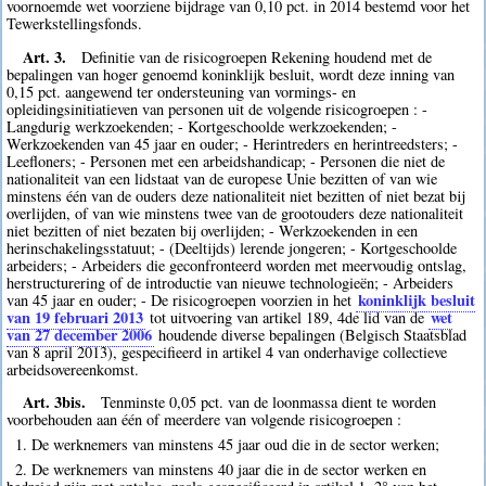
voornoemde wet voorziene bijdrage van 0,10 pct. in 2014 bestemd voor het
Tewerkstellingsfonds.
Art. 3.
Definitie van de risicogroepen Rekening houdend met de
bepalingen van hoger genoemd koninklijk besluit, wordt deze inning van
0,15 pct. aangewend ter ondersteuning van vormings- en
opleidingsinitiatieven van personen uit de volgende risicogroepen : -
Langdurig werkzoekenden; - Kortgeschoolde werkzoekenden; -
Werkzoekenden van 45 jaar en ouder; - Herintreders en herintreedsters; -
Leefloners; - Personen met een arbeidshandicap; - Personen die niet de
nationaliteit van een lidstaat van de europese Unie bezitten of van wie
minstens één van de ouders deze nationaliteit niet bezitten of niet bezat bij
overlijden, of van wie minstens twee van de grootouders deze nationaliteit
niet bezitten of niet bezaten bij overlijden; - Werkzoekenden in een
herinschakelingsstatuut; - (Deeltijds) lerende jongeren; - Kortgeschoolde
arbeiders; - Arbeiders die geconfronteerd worden met meervoudig ontslag,
herstructurering of de introductie van nieuwe technologieën; - Arbeiders
koninklijk besluit
van 45 jaar en ouder; - De risicogroepen voorzien in het
van 19 februari 2013
wet
tot uitvoering van artikel 189, 4de lid van de
van 27 december 2006
houdende diverse bepalingen (Belgisch Staatsblad
van 8 april 2013), gespecifieerd in artikel 4 van onderhavige collectieve
arbeidsovereenkomst.
Art. 3bis.
Tenminste 0,05 pct. van de loonmassa dient te worden
voorbehouden aan één of meerdere van volgende risicogroepen :
1. De werknemers van minstens 45 jaar oud die in de sector werken;
2. De werknemers van minstens 40 jaar die in de sector werken en