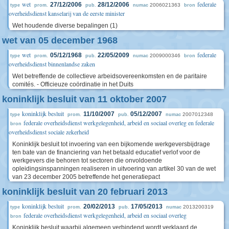
wet
federale
27/12/2006
28/12/2006
2006021363
type
prom.
pub.
numac
bron
overheidsdienst kanselarij van de eerste minister
Wet houdende diverse bepalingen (1)
wet van 05 december 1968
wet
federale
05/12/1968
22/05/2009
2009000346
type
prom.
pub.
numac
bron
overheidsdienst binnenlandse zaken
Wet betreffende de collectieve arbeidsovereenkomsten en de paritaire
comités. - Officieuze coördinatie in het Duits
koninklijk besluit van 11 oktober 2007
koninklijk besluit
11/10/2007
05/12/2007
2007012348
type
prom.
pub.
numac
federale overheidsdienst werkgelegenheid, arbeid en sociaal overleg en federale
bron
overheidsdienst sociale zekerheid
Koninklijk besluit tot invoering van een bijkomende werkgeversbijdrage
ten bate van de financiering van het betaald educatief verlof voor de
werkgevers die behoren tot sectoren die onvoldoende
opleidingsinspanningen realiseren in uitvoering van artikel 30 van de wet
van 23 december 2005 betreffende het generatiepact
koninklijk besluit van 20 februari 2013
koninklijk besluit
20/02/2013
17/05/2013
2013200319
type
prom.
pub.
numac
federale overheidsdienst werkgelegenheid, arbeid en sociaal overleg
bron
Koninklijk besluit waarbij algemeen verbindend wordt verklaard de