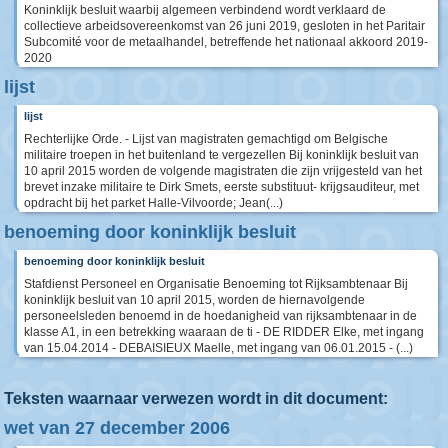
Koninklijk besluit waarbij algemeen verbindend wordt verklaard de
collectieve arbeidsovereenkomst van 26 juni 2019, gesloten in het Paritair
Subcomité voor de metaalhandel, betreffende het nationaal akkoord 2019-
2020
lijst
lijst
Rechterlijke Orde. - Lijst van magistraten gemachtigd om Belgische
militaire troepen in het buitenland te vergezellen Bij koninklijk besluit van
10 april 2015 worden de volgende magistraten die zijn vrijgesteld van het
brevet inzake militaire te Dirk Smets, eerste substituut- krijgsauditeur, met
opdracht bij het parket Halle-Vilvoorde; Jean(...)
benoeming door koninklijk besluit
benoeming door koninklijk besluit
Stafdienst Personeel en Organisatie Benoeming tot Rijksambtenaar Bij
koninklijk besluit van 10 april 2015, worden de hiernavolgende
personeelsleden benoemd in de hoedanigheid van rijksambtenaar in de
klasse A1, in een betrekking waaraan de ti - DE RIDDER Elke, met ingang
van 15.04.2014 - DEBAISIEUX Maelle, met ingang van 06.01.2015 - (...)
Teksten waarnaar verwezen wordt in dit document:
wet van 27 december 2006