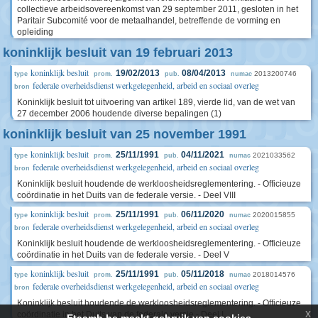
collectieve arbeidsovereenkomst van 29 september 2011, gesloten in het
Paritair Subcomité voor de metaalhandel, betreffende de vorming en
opleiding
koninklijk besluit van 19 februari 2013
koninklijk besluit
19/02/2013
08/04/2013
2013200746
type
prom.
pub.
numac
federale overheidsdienst werkgelegenheid, arbeid en sociaal overleg
bron
Koninklijk besluit tot uitvoering van artikel 189, vierde lid, van de wet van
27 december 2006 houdende diverse bepalingen (1)
koninklijk besluit van 25 november 1991
koninklijk besluit
25/11/1991
04/11/2021
2021033562
type
prom.
pub.
numac
federale overheidsdienst werkgelegenheid, arbeid en sociaal overleg
bron
Koninklijk besluit houdende de werkloosheidsreglementering. - Officieuze
coördinatie in het Duits van de federale versie. - Deel VIII
koninklijk besluit
25/11/1991
06/11/2020
2020015855
type
prom.
pub.
numac
federale overheidsdienst werkgelegenheid, arbeid en sociaal overleg
bron
Koninklijk besluit houdende de werkloosheidsreglementering. - Officieuze
coördinatie in het Duits van de federale versie. - Deel V
koninklijk besluit
25/11/1991
05/11/2018
2018014576
type
prom.
pub.
numac
federale overheidsdienst werkgelegenheid, arbeid en sociaal overleg
bron
Koninklijk besluit houdende de werkloosheidsreglementering. - Officieuze
x
coördinatie in het Duits van de federale versie - Deel I