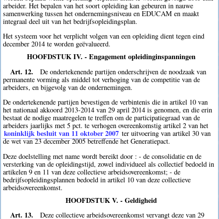
arbeider. Het bepalen van het soort opleiding kan gebeuren in nauwe
samenwerking tussen het ondernemingsniveau en EDUCAM en maakt
integraal deel uit van het bedrijfsopleidingsplan.
Het systeem voor het verplicht volgen van een opleiding dient tegen eind
december 2014 te worden geëvalueerd.
HOOFDSTUK IV. - Engagement opleidinginspanningen
Art. 12.
De ondertekenende partijen onderschrijven de noodzaak van
permanente vorming als middel tot verhoging van de competitie van de
arbeiders, en bijgevolg van de ondernemingen.
De ondertekenende partijen bevestigen de verbintenis die in artikel 10 van
het nationaal akkoord 2013-2014 van 29 april 2014 is genomen, en die erin
bestaat de nodige maatregelen te treffen om de participatiegraad van de
arbeiders jaarlijks met 5 pct. te verhogen overeenkomstig artikel 2 van het
koninklijk besluit van 11 oktober 2007
ter uitvoering van artikel 30 van
de wet van 23 december 2005 betreffende het Generatiepact.
Deze doelstelling met name wordt bereikt door : - de consolidatie en de
versterking van de opleidingstijd, zowel individueel als collectief bedoeld in
artikelen 9 en 11 van deze collectieve arbeidsovereenkomst; - de
bedrijfsopleidingsplannen bedoeld in artikel 10 van deze collectieve
arbeidsovereenkomst.
HOOFDSTUK V. - Geldigheid
Art. 13.
Deze collectieve arbeidsovereenkomst vervangt deze van 29