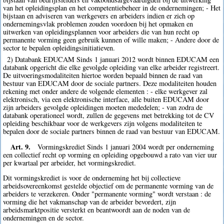
van het opleidingsplan en het competentiebeheer in de ondernemingen; - Het
bijstaan en adviseren van werkgevers en arbeiders indien er zich op
ondernemingsvlak problemen zouden voordoen bij het opmaken en
uitwerken van opleidingsplannen voor arbeiders die van hun recht op
permanente vorming geen gebruik kunnen of wille maken; - Andere door de
sector te bepalen opleidingsinitiatieven.
2) Databank EDUCAM Sinds 1 januari 2012 wordt binnen EDUCAM een
databank opgericht die elke gevolgde opleiding van elke arbeider registreert.
De uitvoeringsmodaliteiten hiertoe worden bepaald binnen de raad van
bestuur van EDUCAM door de sociale partners. Deze modaliteiten houden
rekening met onder andere de volgende elementen : - elke werkgever zal
elektronisch, via een elektronische interface, alle buiten EDUCAM door
zijn arbeiders gevolgde opleidingen moeten mededelen; - van zodra de
databank operationeel wordt, zullen de gegevens met betrekking tot de CV
opleiding beschikbaar voor de werkgevers zijn volgens modaliteiten te
bepalen door de sociale partners binnen de raad van bestuur van EDUCAM.
Art. 9.
Vormingskrediet Sinds 1 januari 2004 wordt per onderneming
een collectief recht op vorming en opleiding opgebouwd a rato van vier uur
per kwartaal per arbeider, het vormingskrediet.
Dit vormingskrediet is voor de onderneming het bij collectieve
arbeidsovereenkomst gestelde objectief om de permanente vorming van de
arbeiders te verzekeren. Onder "permanente vorming" wordt verstaan : de
vorming die het vakmanschap van de arbeider bevordert, zijn
arbeidsmarktpositie versterkt en beantwoordt aan de noden van de
ondernemingen en de sector.