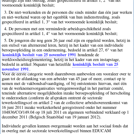
bedreigd zijn met ontslag, zoals gespecificeerd in artikel 1, 2° van het
voornoemde koninklijk besluit;
3. De niet-werkenden en de personen die sinds minder dan één jaar werken
en niet-werkend waren op het ogenblik van hun indiensttreding, zoals
gespecifieerd in artikel 1, 3° van het voornoemde koninklijk besluit;
4. De personen met een verminderde arbeidsgeschiktheid zoals
gespecifieerd in artikel 1, 4° van het voornoemde koninklijk besluit;
5. De jongeren die nog geen 26 jaar oud zijn en opgeleid worden, hetzij in
een stelsel van alternerend leren, hetzij in het kader van een individuele
beroepsopleiding in een onderneming, bedoeld in artikel 27, 6° van het
koninklijk besluit van 25 november 1991
houdende de
werkloosheidsreglementering, hetzij in het kader van een instapstage,
koninklijk besluit van 25
bedoeld in artikel 36quater van hetzelfde
november 1991
.
Voor de eerste categorie wordt daarenboven aanbevolen om vooraleer over te
gaan tot de afdanking van een arbeider van 45 jaar of meer, contact op te
nemen met de vakbondsafvaardiging, of bij ontstentenis hiervan, met één
van de werknemersorganisaties vertegenwoordigd in het paritair comité,
teneinde alternatieve mogelijkheden inzake beroepsopleiding of herscholing
te onderzoeken (conform de afspraken omtrent de sectorale
tewerkstellingscel en artikel 2 van de collectieve arbeidsovereenkomst van
16 juni 2011 inzake werkzekerheid geregistreerd onder het nummer
104836/CO/149.04 op 18 juli 2011 en algemeen verbindend verklaard op 1
december 2011 (Belgisch Staatsblad van 19 januari 2012).
Individuele gevallen kunnen overgemaakt worden aan het sociaal fonds dat
in overleg met de sectorale tewerkstellingscel binnen EDUCAM