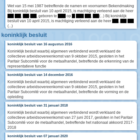
Wet van 15 mei 1987 betreffende de namen en voornamen Bekendmaking
Bij koninklijk besluit van 10 april 2015, is machtiging verleend aan de heer
****
****
,
****
-
****
, geboren te
*****
op
**
*****
****
,
****
(...) Bij koninklijk
besluit van 10 april 2015, is machtiging verleend aan de heer
****
,
****
****
(...)
koninklijk besluit
koninklijk besluit van 16 augustus 2016
Koninklijk besluit waarbij algemeen verbindend wordt verklaard de
collectieve arbeidsovereenkomst van 9 oktober 2015, gesloten in het
Paritair Subcomité voor de metaalhandel, betreffende de erkenning van de
representatieve functie
koninklijk besluit van 14 december 2016
Koninklijk besluit waarbij algemeen verbindend wordt verklaard de
collectieve arbeidsovereenkomst van 9 oktober 2015, gesloten in het
Paritair Subcomité voor de metaalhandel, betreffende de vorming en de
opleiding
koninklijk besluit van 31 januari 2018
Koninklijk besluit waarbij algemeen verbindend wordt verklaard de
collectieve arbeidsovereenkomst van 27 juni 2017, gesloten in het Paritair
Subcomité voor de metaalhandel, betreffende het nationaal akkoord 2017-
2018
koninklijk besluit van 07 januari 2020