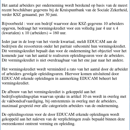
Het aantal arbeiders per onderneming wordt berekend op basis van de meest
recent beschikbare gegevens bij de Kruispuntbank van de Sociale Zekerheid,
verder KSZ genaamd, per 30 juni.
Bijvoorbeeld : voor een bedrijf waarvoor deze KSZ-gegevens 10 arbeiders
opgeven, bedraagt het vormingskrediet voor een volledig jaar 4 uur x 4
(kwartalen) x 10 (arbeiders) = 160 uur.
Ieder jaar in de loop van het vierde kwartaal, meldt EDUCAM aan de
bedrijven die ressorteren onder het paritair subcomité hun vormingskrediet.
Dit vormingskrediet bepaalt dan voor de onderneming het objectief voor het
komende jaar van het aantal te realiseren opleidingsuren voor de arbeiders.
Dit vormingskrediet is niet overdraagbaar van het ene jaar naar het andere.
Het vormingskrediet wordt verminderd a rato van het aantal door de arbeider
of arbeiders gevolgde opleidingsuren. Hiervoor komen uitsluitend door
EDUCAM erkende opleidingen in aanmerking EDUCAM beheert het
vormingskrediet.
De afbouw van het vormingskrediet is gekoppeld aan het
bedrijfsopleidingsplan waarvan sprake in artikel 10 en wordt in overleg met
de vakbondsafvaardiging, bij ontstentenis in overleg met de arbeiders,
maximaal gespreid over alle categorieën arbeiders van de onderneming.
De opleidingssteun voor de door EDUCAM erkende opleidingen wordt
gekoppeld aan het naleven van de verplichtingen zoals bepaald binnen deze
overeenkomst omtrent vorming en opleiding.