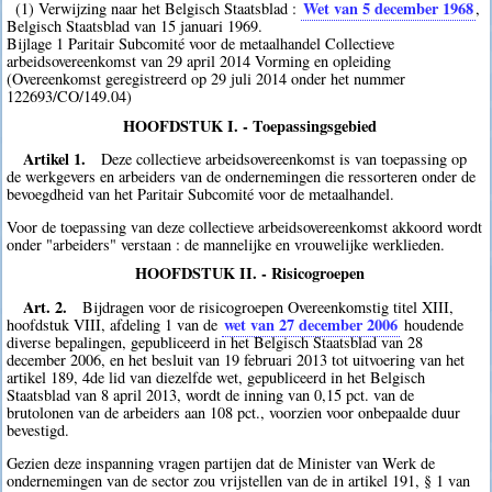
Wet van 5 december 1968
(1) Verwijzing naar het Belgisch Staatsblad :
,
Belgisch Staatsblad van 15 januari 1969.
Bijlage 1 Paritair Subcomité voor de metaalhandel Collectieve
arbeidsovereenkomst van 29 april 2014 Vorming en opleiding
(Overeenkomst geregistreerd op 29 juli 2014 onder het nummer
122693/CO/149.04)
HOOFDSTUK I. - Toepassingsgebied
Artikel 1.
Deze collectieve arbeidsovereenkomst is van toepassing op
de werkgevers en arbeiders van de ondernemingen die ressorteren onder de
bevoegdheid van het Paritair Subcomité voor de metaalhandel.
Voor de toepassing van deze collectieve arbeidsovereenkomst akkoord wordt
onder "arbeiders" verstaan : de mannelijke en vrouwelijke werklieden.
HOOFDSTUK II. - Risicogroepen
Art. 2.
Bijdragen voor de risicogroepen Overeenkomstig titel XIII,
wet van 27 december 2006
hoofdstuk VIII, afdeling 1 van de
houdende
diverse bepalingen, gepubliceerd in het Belgisch Staatsblad van 28
december 2006, en het besluit van 19 februari 2013 tot uitvoering van het
artikel 189, 4de lid van diezelfde wet, gepubliceerd in het Belgisch
Staatsblad van 8 april 2013, wordt de inning van 0,15 pct. van de
brutolonen van de arbeiders aan 108 pct., voorzien voor onbepaalde duur
bevestigd.
Gezien deze inspanning vragen partijen dat de Minister van Werk de
ondernemingen van de sector zou vrijstellen van de in artikel 191, § 1 van