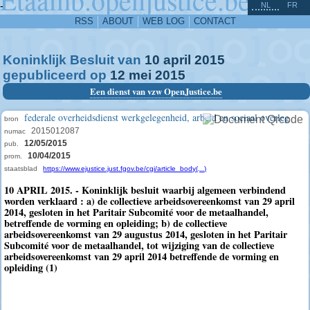
^
-
NL
FR
RSS
ABOUT
WEB LOG
CONTACT
Koninklijk Besluit van
10
april
2015
gepubliceerd op
12
mei
2015
Een dienst van vzw OpenJustice.be
federale overheidsdienst werkgelegenheid, arbeid en sociaal overleg
bron
2015012087
numac
12/05/2015
pub.
10/04/2015
prom.
staatsblad
https://www.ejustice.just.fgov.be/cgi/article_body(...)
10 APRIL 2015. - Koninklijk besluit waarbij algemeen verbindend
worden verklaard : a) de collectieve arbeidsovereenkomst van 29 april
2014, gesloten in het Paritair Subcomité voor de metaalhandel,
betreffende de vorming en opleiding; b) de collectieve
arbeidsovereenkomst van 29 augustus 2014, gesloten in het Paritair
Subcomité voor de metaalhandel, tot wijziging van de collectieve
arbeidsovereenkomst van 29 april 2014 betreffende de vorming en
opleiding (1)