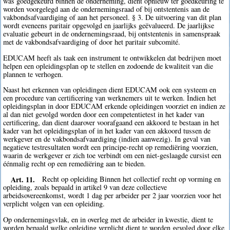
was goedgekeurd binnen de onderneming, dient opnieuw ter goedkeuring te
worden voorgelegd aan de ondernemingsraad of bij ontstentenis aan de
vakbondsafvaardiging of aan het personeel. § 3. De uitvoering van dit plan
wordt eveneens paritair opgevolgd en jaarlijks geëvalueerd. De jaarlijkse
evaluatie gebeurt in de ondernemingsraad, bij ontstentenis in samenspraak
met de vakbondsafvaardiging of door het paritair subcomité.
EDUCAM heeft als taak een instrument te ontwikkelen dat bedrijven moet
helpen een opleidingsplan op te stellen en zodoende de kwaliteit van die
plannen te verhogen.
Naast het erkennen van opleidingen dient EDUCAM ook een systeem en
een procedure van certificering van werknemers uit te werken. Indien het
opleidingsplan in door EDUCAM erkende opleidingen voorziet en indien ze
al dan niet gevolgd worden door een competentietest in het kader van
certificering, dan dient daarover voorafgaand een akkoord te bestaan in het
kader van het opleidingsplan of in het kader van een akkoord tussen de
werkgever en de vakbondsafvaardiging (indien aanwezig). In geval van
negatieve testresultaten wordt een principe-recht op remediëring voorzien,
waarin de werkgever er zich toe verbindt om een niet-geslaagde cursist een
éénmalig recht op een remediëring aan te bieden.
Art. 11.
Recht op opleiding Binnen het collectief recht op vorming en
opleiding, zoals bepaald in artikel 9 van deze collectieve
arbeidsovereenkomst, wordt 1 dag per arbeider per 2 jaar voorzien voor het
verplicht volgen van een opleiding.
Op ondernemingsvlak, en in overleg met de arbeider in kwestie, dient te
worden bepaald welke opleiding verplicht dient te worden gevolgd door elke