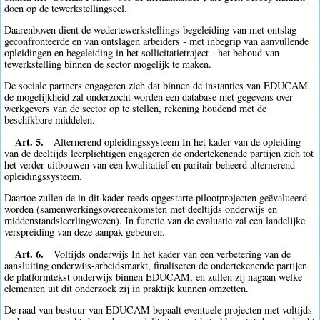
doen op de tewerkstellingscel.
Daarenboven dient de wedertewerkstellings-begeleiding van met ontslag
geconfronteerde en van ontslagen arbeiders - met inbegrip van aanvullende
opleidingen en begeleiding in het sollicitatietraject - het behoud van
tewerkstelling binnen de sector mogelijk te maken.
De sociale partners engageren zich dat binnen de instanties van EDUCAM
de mogelijkheid zal onderzocht worden een database met gegevens over
werkgevers van de sector op te stellen, rekening houdend met de
beschikbare middelen.
Art. 5.
Alternerend opleidingssysteem In het kader van de opleiding
van de deeltijds leerplichtigen engageren de ondertekenende partijen zich tot
het verder uitbouwen van een kwalitatief en paritair beheerd alternerend
opleidingssysteem.
Daartoe zullen de in dit kader reeds opgestarte pilootprojecten geëvalueerd
worden (samenwerkingsovereenkomsten met deeltijds onderwijs en
middenstandsleerlingwezen). In functie van de evaluatie zal een landelijke
verspreiding van deze aanpak gebeuren.
Art. 6.
Voltijds onderwijs In het kader van een verbetering van de
aansluiting onderwijs-arbeidsmarkt, finaliseren de ondertekenende partijen
de platformtekst onderwijs binnen EDUCAM, en zullen zij nagaan welke
elementen uit dit onderzoek zij in praktijk kunnen omzetten.
De raad van bestuur van EDUCAM bepaalt eventuele projecten met voltijds