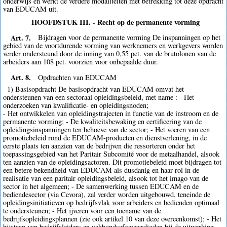
onderwijs en werkt de verdere modaliteiten met betrekking tot deze opdracht
van EDUCAM uit.
HOOFDSTUK III. - Recht op de permanente vorming
Art. 7.
Bijdragen voor de permanente vorming De inspanningen op het
gebied van de voortdurende vorming van werknemers en werkgevers worden
verder ondersteund door de inning van 0,55 pct. van de brutolonen van de
arbeiders aan 108 pct. voorzien voor onbepaalde duur.
Art. 8.
Opdrachten van EDUCAM
1) Basisopdracht De basisopdracht van EDUCAM omvat het
ondersteunen van een sectoraal opleidingsbeleid, met name : - Het
onderzoeken van kwalificatie- en opleidingsnoden;
- Het ontwikkelen van opleidingstrajecten in functie van de instroom en de
permanente vorming; - De kwaliteitsbewaking en certificering van de
opleidingsinspanningen ten behoeve van de sector; - Het voeren van een
promotiebeleid rond de EDUCAM-producten en dienstverlening, in de
eerste plaats ten aanzien van de bedrijven die ressorteren onder het
toepassingsgebied van het Paritair Subcomité voor de metaalhandel, alsook
ten aanzien van de opleidingsactoren. Dit promotiebeleid moet bijdragen tot
een betere bekendheid van EDUCAM als dusdanig en haar rol in de
realisatie van een paritair opleidingsbeleid, alsook tot het imago van de
sector in het algemeen; - De samenwerking tussen EDUCAM en de
bediendesector (via Cevora), zal verder worden uitgebouwd, teneinde de
opleidingsinitiatieven op bedrijfsvlak voor arbeiders en bedienden optimaal
te ondersteunen; - Het ijveren voor een toename van de
bedrijfsopleidingsplannen (zie ook artikel 10 van deze overeenkomst); - Het
bijstaan van bedrijfsleiders en vakbondsafgevaardigden bij de uitwerking