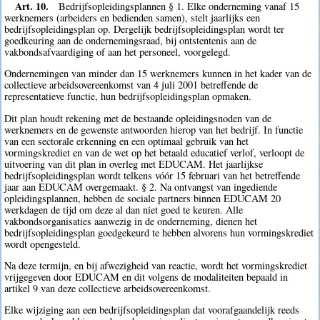
Art. 10.
Bedrijfsopleidingsplannen § 1. Elke onderneming vanaf 15
werknemers (arbeiders en bedienden samen), stelt jaarlijks een
bedrijfsopleidingsplan op. Dergelijk bedrijfsopleidingsplan wordt ter
goedkeuring aan de ondernemingsraad, bij ontstentenis aan de
vakbondsafvaardiging of aan het personeel, voorgelegd.
Ondernemingen van minder dan 15 werknemers kunnen in het kader van de
collectieve arbeidsovereenkomst van 4 juli 2001 betreffende de
representatieve functie, hun bedrijfsopleidingsplan opmaken.
Dit plan houdt rekening met de bestaande opleidingsnoden van de
werknemers en de gewenste antwoorden hierop van het bedrijf. In functie
van een sectorale erkenning en een optimaal gebruik van het
vormingskrediet en van de wet op het betaald educatief verlof, verloopt de
uitvoering van dit plan in overleg met EDUCAM. Het jaarlijkse
bedrijfsopleidingsplan wordt telkens vóór 15 februari van het betreffende
jaar aan EDUCAM overgemaakt. § 2. Na ontvangst van ingediende
opleidingsplannen, hebben de sociale partners binnen EDUCAM 20
werkdagen de tijd om deze al dan niet goed te keuren. Alle
vakbondsorganisaties aanwezig in de onderneming, dienen het
bedrijfsopleidingsplan goedgekeurd te hebben alvorens hun vormingskrediet
wordt opengesteld.
Na deze termijn, en bij afwezigheid van reactie, wordt het vormingskrediet
vrijgegeven door EDUCAM en dit volgens de modaliteiten bepaald in
artikel 9 van deze collectieve arbeidsovereenkomst.
Elke wijziging aan een bedrijfsopleidingsplan dat voorafgaandelijk reeds