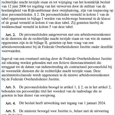
rechterlijke macht terzijde staan en tot wijziging van het koninklijk besluit
van 12 juni 2006 tot regeling van het verwerven door de militair van de
hoedanigheid van Rijksambtenaar door overplaatsing, zijn van toepassing op
deze personeelsleden. § 2. De personeelsleden vermeld in kolom 1 van de
tabel opgenomen in bijlage I worden van rechtswege benoemd in de klasse
of de graad vermeld in kolom 4 van deze tabel. Zij genieten hierbij de
weddenschaal vermeld in kolom 5 van deze tabel.
Art. 2.
De personeelsleden aangeworven met een arbeidsovereenkomst
in de diensten die de rechterlijke macht terzijde staan en van wie de namen
opgenomen zijn in de bijlage II, genieten op hun vraag van een
arbeidsovereenkomst bij de Federale Overheidsdienst Justitie onder dezelfde
voorwaarden.
Ingeval van een eventueel ontslag door de Federale Overheidsdienst Justitie
zal rekening worden gehouden met een fictieve dienstanciënniteit die
teruggaat tot de datum van indiensttreding als contractueel personeelslid bij
de voormelde diensten die de rechterlijke macht terzijde staan. Deze
anciënniteitsclausule wordt opgenomen in de nieuwe arbeidsovereenkomst
bij de Federale Overheidsdienst Justitie.
Art. 3.
De personeelsleden beoogd in artikel 1, § 2, en in het artikel 2,
behouden ten persoonlijke titel het voordeel van de taaltoelage die ze
genoten in hun dienst van oorsprong.
Art. 4.
Dit besluit heeft uitwerking met ingang van 1 januari 2024.
Art. 5.
De minister bevoegd voor Justitie is, belast met de uitvoering
van dit besluit.