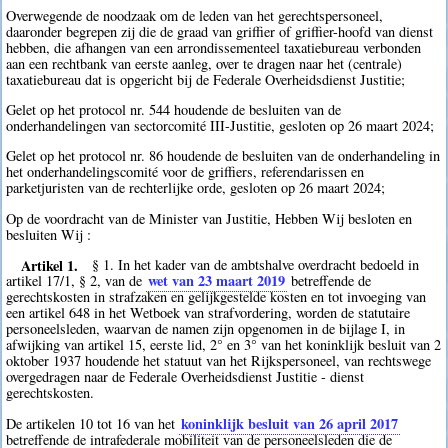
Overwegende de noodzaak om de leden van het gerechtspersoneel,
daaronder begrepen zij die de graad van griffier of griffier-hoofd van dienst
hebben, die afhangen van een arrondissementeel taxatiebureau verbonden
aan een rechtbank van eerste aanleg, over te dragen naar het (centrale)
taxatiebureau dat is opgericht bij de Federale Overheidsdienst Justitie;
Gelet op het protocol nr. 544 houdende de besluiten van de
onderhandelingen van sectorcomité III-Justitie, gesloten op 26 maart 2024;
Gelet op het protocol nr. 86 houdende de besluiten van de onderhandeling in
het onderhandelingscomité voor de griffiers, referendarissen en
parketjuristen van de rechterlijke orde, gesloten op 26 maart 2024;
Op de voordracht van de Minister van Justitie, Hebben Wij besloten en
besluiten Wij :
Artikel 1.
§ 1. In het kader van de ambtshalve overdracht bedoeld in
wet van 23 maart 2019
artikel 17/1, § 2, van de
betreffende de
gerechtskosten in strafzaken en gelijkgestelde kosten en tot invoeging van
een artikel 648 in het Wetboek van strafvordering, worden de statutaire
personeelsleden, waarvan de namen zijn opgenomen in de bijlage I, in
afwijking van artikel 15, eerste lid, 2° en 3° van het koninklijk besluit van 2
oktober 1937 houdende het statuut van het Rijkspersoneel, van rechtswege
overgedragen naar de Federale Overheidsdienst Justitie - dienst
gerechtskosten.
koninklijk besluit van 26 april 2017
De artikelen 10 tot 16 van het
betreffende de intrafederale mobiliteit van de personeelsleden die de