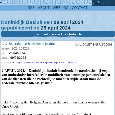
^
-
NL
FR
RSS
ABOUT
WEB LOG
CONTACT
Koninklijk Besluit van
09
april
2024
gepubliceerd op
25
april
2024
Een dienst van vzw OpenJustice.be
federale overheidsdienst justitie
bron
2024003222
numac
25/04/2024
pub.
09/04/2024
prom.
staatsblad
https://www.ejustice.just.fgov.be/cgi/article_body(...)
9 APRIL 2024. - Koninklijk besluit houdende de overdracht bij wege
van ambtshalve intrafederale mobiliteit van sommige personeelsleden
van de diensten die de rechterlijke macht terzijde staan naar de
Federale overheidsdienst Justitie
FILIP, Koning der Belgen, Aan allen die nu zijn en hierna wezen zullen,
Onze Groet.
Gelet op de artikelen 37 en 107, tweede lid, van de Grondwet;