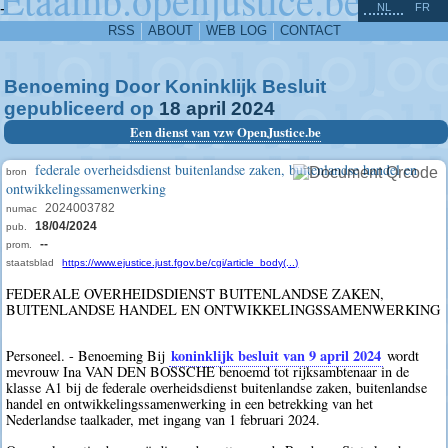
^
-
NL
FR
RSS
ABOUT
WEB LOG
CONTACT
Benoeming Door Koninklijk Besluit
gepubliceerd op
18
april
2024
Een dienst van vzw OpenJustice.be
federale overheidsdienst buitenlandse zaken, buitenlandse handel en
bron
ontwikkelingssamenwerking
2024003782
numac
18/04/2024
pub.
--
prom.
staatsblad
https://www.ejustice.just.fgov.be/cgi/article_body(...)
FEDERALE OVERHEIDSDIENST BUITENLANDSE ZAKEN,
BUITENLANDSE HANDEL EN ONTWIKKELINGSSAMENWERKING
koninklijk besluit van 9 april 2024
Personeel. - Benoeming Bij
wordt
mevrouw Ina VAN DEN BOSSCHE benoemd tot rijksambtenaar in de
klasse A1 bij de federale overheidsdienst buitenlandse zaken, buitenlandse
handel en ontwikkelingssamenwerking in een betrekking van het
Nederlandse taalkader, met ingang van 1 februari 2024.