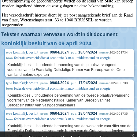
Overeenkomstig de gecoördineerde wetten op de Raad van State kan beroep
worden ingediend binnen de zestig dagen na deze bekendmaking.
Het verzoekschrift hiertoe dient bij ter post aangetekende brief aan de Raad
van State, Wetenschapsstraat, 33 te 1040 BRUSSEL te worden
toegezonden.
Teksten waarnaar verwezen wordt in dit document:
koninklijk besluit van 09 april 2024
koninklijk besluit
09/04/2024
18/04/2024
2024003734
type
prom.
pub.
numac
federale overheidsdienst economie, k.m.o., middenstand en energie
bron
Koninklijk besluit houdende benoeming van de plaatsvervangende
voorzitter van de Franstalig-Duitstalige Kamer van Beroep van de Orde
van landmeters-experten
koninklijk besluit
09/04/2024
17/04/2024
2024003733
type
prom.
pub.
numac
federale overheidsdienst economie, k.m.o., middenstand en energie
bron
Koninklijk besluit houdende benoeming van de tweede plaatsvervangend
voorzitter van de Nederlandstalige Kamer van Beroep van het
Beroepsinstituut van Vastgoedmakelaars
koninklijk besluit
09/04/2024
18/04/2024
2024003735
type
prom.
pub.
numac
federale overheidsdienst economie, k.m.o., middenstand en energie
bron
Koninklijk besluit houdende benoeming van de werkende voorzitter van de
Franstalig-Duitstalige Uitvoerende Kamer van de Orde van landmeters-
x
experten