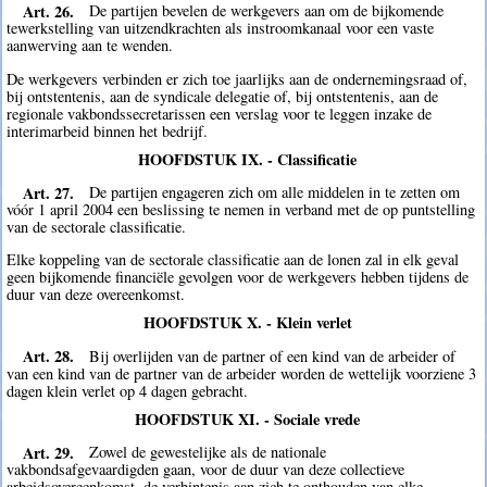
Art. 26.
De partijen bevelen de werkgevers aan om de bijkomende
tewerkstelling van uitzendkrachten als instroomkanaal voor een vaste
aanwerving aan te wenden.
De werkgevers verbinden er zich toe jaarlijks aan de ondernemingsraad of,
bij ontstentenis, aan de syndicale delegatie of, bij ontstentenis, aan de
regionale vakbondssecretarissen een verslag voor te leggen inzake de
interimarbeid binnen het bedrijf.
HOOFDSTUK IX. - Classificatie
Art. 27.
De partijen engageren zich om alle middelen in te zetten om
vóór 1 april 2004 een beslissing te nemen in verband met de op puntstelling
van de sectorale classificatie.
Elke koppeling van de sectorale classificatie aan de lonen zal in elk geval
geen bijkomende financiële gevolgen voor de werkgevers hebben tijdens de
duur van deze overeenkomst.
HOOFDSTUK X. - Klein verlet
Art. 28.
Bij overlijden van de partner of een kind van de arbeider of
van een kind van de partner van de arbeider worden de wettelijk voorziene 3
dagen klein verlet op 4 dagen gebracht.
HOOFDSTUK XI. - Sociale vrede
Art. 29.
Zowel de gewestelijke als de nationale
vakbondsafgevaardigden gaan, voor de duur van deze collectieve
arbeidsovereenkomst, de verbintenis aan zich te onthouden van elke