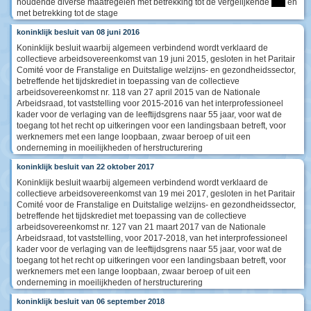
houdende diverse maatregelen met betrekking tot de vergelijkende
****
en
met betrekking tot de stage
koninklijk besluit van 08 juni 2016
Koninklijk besluit waarbij algemeen verbindend wordt verklaard de
collectieve arbeidsovereenkomst van 19 juni 2015, gesloten in het Paritair
Comité voor de Franstalige en Duitstalige welzijns- en gezondheidssector,
betreffende het tijdskrediet in toepassing van de collectieve
arbeidsovereenkomst nr. 118 van 27 april 2015 van de Nationale
Arbeidsraad, tot vaststelling voor 2015-2016 van het interprofessioneel
kader voor de verlaging van de leeftijdsgrens naar 55 jaar, voor wat de
toegang tot het recht op uitkeringen voor een landingsbaan betreft, voor
werknemers met een lange loopbaan, zwaar beroep of uit een
onderneming in moeilijkheden of herstructurering
koninklijk besluit van 22 oktober 2017
Koninklijk besluit waarbij algemeen verbindend wordt verklaard de
collectieve arbeidsovereenkomst van 19 mei 2017, gesloten in het Paritair
Comité voor de Franstalige en Duitstalige welzijns- en gezondheidssector,
betreffende het tijdskrediet met toepassing van de collectieve
arbeidsovereenkomst nr. 127 van 21 maart 2017 van de Nationale
Arbeidsraad, tot vaststelling, voor 2017-2018, van het interprofessioneel
kader voor de verlaging van de leeftijdsgrens naar 55 jaar, voor wat de
toegang tot het recht op uitkeringen voor een landingsbaan betreft, voor
werknemers met een lange loopbaan, zwaar beroep of uit een
onderneming in moeilijkheden of herstructurering
koninklijk besluit van 06 september 2018