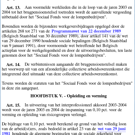
Art. 13.
Aan voormelde werklieden die in de loop van de jaren 2003 en
2004 tot het brugpensioenstelsel toetreden wordt de aanvullende vergoeding
uitbetaald door het "Sociaal Fonds voor de lompenbedrijven".
Bovendien worden de bijzondere werkgeversbijdragen opgelegd door de
Programmawet van 22 december 1989
artikelen 268 tot 271 van de
(Belgisch Staatsblad van 30 december 1989), door artikel 141 van de wet
van 29 december 1990 houdende sociale bepalingen (Belgisch Staatsblad
van 9 januari 1991), door voornoemde wet betreffende het Belgisch
actieplan voor de werkgelegenheid en door de uitvoeringsbesluiten, ten laste
genomen door het "Sociaal Fonds voor de lompenbedrijven".
Art. 14.
De verbintenissen aangaande dit brugpensioenstelsel maken
het voorwerp uit van een afzonderlijke collectieve arbeidsovereenkomst die
integrerend deel uitmaakt van deze collectieve arbeidsovereenkomst.
Tevens worden de statuten van het "Sociaal Fonds voor de lompenbedrijven"
in deze zin aangepast.
HOOFDSTUK V. - Opleiding en vorming
Art. 15.
In uitvoering van het interprofessioneel akkoord 2003-2004
wordt voor de jaren 2003 en 2004 de inspanning van 0,10 pct. voor de
vorming en opleiding van risicogroepen verlengd.
De bijdrage van 0,10 pct. wordt berekend op grond van het volledig loon
wet van 29 juni
van de arbeid(st)ers, zoals bedoeld in artikel 23 van de
1981
houdende de algemene beginselen van de sociale zekerheid voor