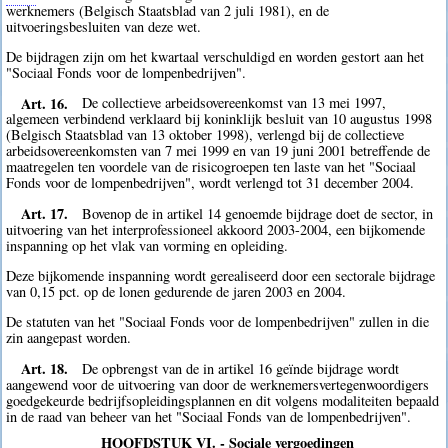
werknemers (Belgisch Staatsblad van 2 juli 1981), en de
uitvoeringsbesluiten van deze wet.
De bijdragen zijn om het kwartaal verschuldigd en worden gestort aan het
"Sociaal Fonds voor de lompenbedrijven".
Art. 16.
De collectieve arbeidsovereenkomst van 13 mei 1997,
algemeen verbindend verklaard bij koninklijk besluit van 10 augustus 1998
(Belgisch Staatsblad van 13 oktober 1998), verlengd bij de collectieve
arbeidsovereenkomsten van 7 mei 1999 en van 19 juni 2001 betreffende de
maatregelen ten voordele van de risicogroepen ten laste van het "Sociaal
Fonds voor de lompenbedrijven", wordt verlengd tot 31 december 2004.
Art. 17.
Bovenop de in artikel 14 genoemde bijdrage doet de sector, in
uitvoering van het interprofessioneel akkoord 2003-2004, een bijkomende
inspanning op het vlak van vorming en opleiding.
Deze bijkomende inspanning wordt gerealiseerd door een sectorale bijdrage
van 0,15 pct. op de lonen gedurende de jaren 2003 en 2004.
De statuten van het "Sociaal Fonds voor de lompenbedrijven" zullen in die
zin aangepast worden.
Art. 18.
De opbrengst van de in artikel 16 geïnde bijdrage wordt
aangewend voor de uitvoering van door de werknemersvertegenwoordigers
goedgekeurde bedrijfsopleidingsplannen en dit volgens modaliteiten bepaald
in de raad van beheer van het "Sociaal Fonds van de lompenbedrijven".
HOOFDSTUK VI. - Sociale vergoedingen