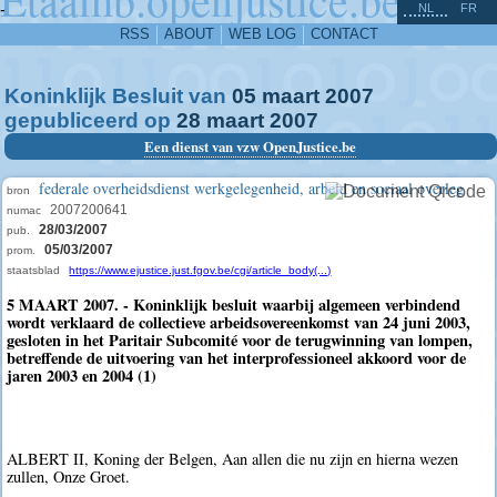
^
-
NL
FR
RSS
ABOUT
WEB LOG
CONTACT
Koninklijk Besluit van
05
maart
2007
gepubliceerd op
28
maart
2007
Een dienst van vzw OpenJustice.be
federale overheidsdienst werkgelegenheid, arbeid en sociaal overleg
bron
2007200641
numac
28/03/2007
pub.
05/03/2007
prom.
staatsblad
https://www.ejustice.just.fgov.be/cgi/article_body(...)
5 MAART 2007. - Koninklijk besluit waarbij algemeen verbindend
wordt verklaard de collectieve arbeidsovereenkomst van 24 juni 2003,
gesloten in het Paritair Subcomité voor de terugwinning van lompen,
betreffende de uitvoering van het interprofessioneel akkoord voor de
jaren 2003 en 2004 (1)
ALBERT II, Koning der Belgen, Aan allen die nu zijn en hierna wezen
zullen, Onze Groet.