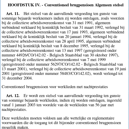
HOOFDSTUK IV. - Conventioneel brugpensioen Algemeen stelsel
Art. 11.
Het stelsel van de aanvullende vergoeding ten gunste van
sommige bejaarde werknemers indien zij worden ontslagen, zoals voorzien
bij de collectieve arbeidsovereenkomst van 31 mei 1991, algemeen
verbindend verklaard bij koninklijk besluit van 31 maart 1992, verlengd bij
de collectieve arbeidsovereenkomst van 17 juni 1993, algemeen verbindend
verklaard bij de koninklijk besluit van 20 januari 1994, verlengd bij de
collectieve arbeidsovereenkomst van 28 april 1995, algemeen verbindend
verklaard bij koninklijk besluit van 8 december 1995, verlengd bij de
collectieve arbeidsovereenkomst van 13 mei 1997 (geregistreerd onder
nummer 44926/CO/142.02 - Belgisch Staatsblad van 30 oktober 1997),
verlengd bij de collectieve arbeidsovereenkomst van 7 mei 1999
(geregistreerd onder nummer 56297/CO/142.02 - Belgisch Staatsblad van
13 maart 2001), verlengd bij de collectieve arbeidsovereenkomst van 19 juni
2001 (geregistreerd onder nummer 58483/CO/142.02), wordt verlengd tot
31 december 2004.
Conventioneel brugpensioen voor werklieden met nachtprestaties
Art. 12.
Er wordt een stelsel van aanvullende vergoeding ten gunste
van sommige bejaarde werklieden, indien zij worden ontslagen, ingesteld
vanaf 1 januari 2003 ten voordele van de werklieden van 56 jaar met
nachtprestaties.
Deze werklieden moeten voldoen aan alle wettelijke en reglementaire
voorwaarden die de toegang tot dit bijzonder conventioneel brugpensioen
mogelijk maken.