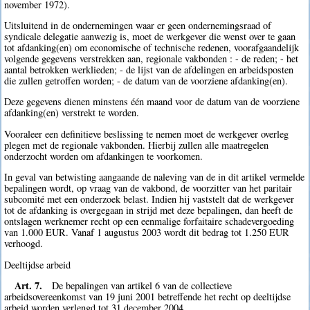
november 1972).
Uitsluitend in de ondernemingen waar er geen ondernemingsraad of
syndicale delegatie aanwezig is, moet de werkgever die wenst over te gaan
tot afdanking(en) om economische of technische redenen, voorafgaandelijk
volgende gegevens verstrekken aan, regionale vakbonden : - de reden; - het
aantal betrokken werklieden; - de lijst van de afdelingen en arbeidsposten
die zullen getroffen worden; - de datum van de voorziene afdanking(en).
Deze gegevens dienen minstens één maand voor de datum van de voorziene
afdanking(en) verstrekt te worden.
Vooraleer een definitieve beslissing te nemen moet de werkgever overleg
plegen met de regionale vakbonden. Hierbij zullen alle maatregelen
onderzocht worden om afdankingen te voorkomen.
In geval van betwisting aangaande de naleving van de in dit artikel vermelde
bepalingen wordt, op vraag van de vakbond, de voorzitter van het paritair
subcomité met een onderzoek belast. Indien hij vaststelt dat de werkgever
tot de afdanking is overgegaan in strijd met deze bepalingen, dan heeft de
ontslagen werknemer recht op een eenmalige forfaitaire schadevergoeding
van 1.000 EUR. Vanaf 1 augustus 2003 wordt dit bedrag tot 1.250 EUR
verhoogd.
Deeltijdse arbeid
Art. 7.
De bepalingen van artikel 6 van de collectieve
arbeidsovereenkomst van 19 juni 2001 betreffende het recht op deeltijdse
arbeid worden verlengd tot 31 december 2004.