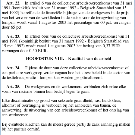
Art. 22.
In artikel 6 van de collectieve arbeidsovereenkomst van 31 mei
1991 (koninklijk besluit van 31 maart 1992 - Belgisch Staatsblad van 15
mei 1992) betreffende de financiële bijdrage van de werkgevers in de prijs
van het vervoer van de werklieden in de sector voor de terugwinning van
lompen, wordt vanaf 1 augustus 2003 het percentage van 60 pct. vervangen
door 65 pct.
Art. 23.
In artikel 6bis van de collectieve arbeidsovereenkomst van 31
mei 1991 (koninklijk besluit van 31 maart 1992 - Belgisch Staatsblad van
15 mei 1992) wordt vanaf 1 augustus 2003 het bedrag van 0,37 EUR
vervangen door 0,50 EUR.
HOOFDSTUK VIII. - Kwaliteit van de arbeid
Art. 24.
Tijdens de duur van deze collectieve arbeidsovereenkomst zal
een paritaire werkgroep verder nagaan hoe het stressbeleid in de sector van
de textielrecuperatie - lompen kan worden geoptimaliseerd.
Art. 25.
De werkgevers en de werknemers verbinden zich ertoe elke
vorm van racisme binnen hun bedrijf tegen te gaan.
Elke discriminatie op grond van seksuele geaardheid, ras, huidskleur,
afkomst of overtuiging is verboden bij het aanbieden van banen, de
aanwerving, de uitvoering van een arbeidsovereenkomst of het ontslag van
een werknemer.
Bij eventuele klachten kan de meest gerede partij de zaak aanhangig maken
bij het paritair comité.