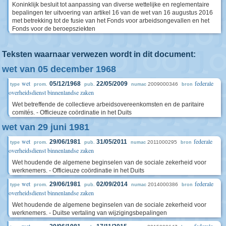
Koninklijk besluit tot aanpassing van diverse wettelijke en reglementaire
bepalingen ter uitvoering van artikel 16 van de wet van 16 augustus 2016
met betrekking tot de fusie van het Fonds voor arbeidsongevallen en het
Fonds voor de beroepsziekten
Teksten waarnaar verwezen wordt in dit document:
wet van 05 december 1968
wet
federale
05/12/1968
22/05/2009
2009000346
type
prom.
pub.
numac
bron
overheidsdienst binnenlandse zaken
Wet betreffende de collectieve arbeidsovereenkomsten en de paritaire
comités. - Officieuze coördinatie in het Duits
wet van 29 juni 1981
wet
federale
29/06/1981
31/05/2011
2011000295
type
prom.
pub.
numac
bron
overheidsdienst binnenlandse zaken
Wet houdende de algemene beginselen van de sociale zekerheid voor
werknemers. - Officieuze coördinatie in het Duits
wet
federale
29/06/1981
02/09/2014
2014000386
type
prom.
pub.
numac
bron
overheidsdienst binnenlandse zaken
Wet houdende de algemene beginselen van de sociale zekerheid voor
werknemers. - Duitse vertaling van wijzigingsbepalingen
wet
federale