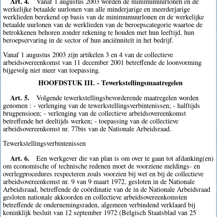
Art. 4.
Vanaf 1 augustus 2003 worden de minimumuurlonen en de
werkelijke betaalde uurlonen van alle minderjarige en meerderjarige
werklieden berekend op basis van de minimumuurlonen en de werkelijke
betaalde uurlonen van de werklieden van de beroepscategorie waartoe de
betrokkenen behoren zonder rekening te houden met hun leeftijd, hun
beroepservaring in de sector of hun anciënniteit in het bedrijf.
Vanaf 1 augustus 2003 zijn artikelen 3 en 4 van de collectieve
arbeidsovereenkomst van 11 december 2001 betreffende de loonvorming
bijgevolg niet meer van toepassing.
HOOFDSTUK III. - Tewerkstellingsmaatregelen
Art. 5.
Volgende tewerkstellingsbevorderende maatregelen worden
genomen : - verlenging van de tewerkstellingsverbintenissen; - halftijds
brugpensioen; - verlenging van de collectieve arbeidsovereenkomst
betreffende het deeltijds werken; - toepassing van de collectieve
arbeidsovereenkomst nr. 77bis van de Nationale Arbeidsraad.
Tewerkstellingsverbintenissen
Art. 6.
Een werkgever die van plan is om over te gaan tot afdanking(en)
om economische of technische redenen moet de voorziene meldings- en
overlegprocedures respecteren zoals voorzien bij wet en bij de collectieve
arbeidsovereenkomst nr. 9 van 9 maart 1972, gesloten in de Nationale
Arbeidsraad, betreffende de coördinatie van de in de Nationale Arbeidsraad
gesloten nationale akkoorden en collectieve arbeidsovereenkomsten
betreffende de ondernemingsraden, algemeen verbindend verklaard bij
koninklijk besluit van 12 september 1972 (Belgisch Staatsblad van 25