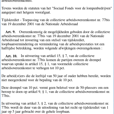
arbeidsovereenkomst.
Tevens worden de statuten van het "Sociaal Fonds voor de lompenbedrijven"
aangepast met hetgeen voorafgaat.
Tijdskrediet - Toepassing van de collectieve arbeidsovereenkomst nr. 77bis
van 19 december 2001 van de Nationale Arbeidsraad
Art. 9.
Overeenkomstig de mogelijkheden geboden door de collectieve
arbeidsovereenkomst nr. 77bis van 19 december 2001 van de Nationale
Arbeidsraad tot invoering van een stelsel van tijdskrediet,
loopbaanvermindering en vermindering van de arbeidsprestaties tot een
halftijdse betrekking, worden volgende afwijkingen overeengekomen :
Art. 10.
In uitvoering van artikel 15, § 7, van de collectieve
arbeidsovereenkomst nr. 77bis komen de partijen overeen de drempel
waarvan sprake in artikel 15, § 1, van voormelde collectieve
arbeidsovereenkomst te verhogen tot 10 pct.
De arbeid(st)ers die de leeftijd van 50 jaar of ouder hebben bereikt, worden
niet meegerekend voor de bepaling van de 10 pct.
Deze drempel van 10 pct. vormt geen beletsel voor de 50-plussers om een
beroep te doen op artikel 9, § 1, van de collectieve arbeidsovereenkomst nr.
77bis.
In uitvoering van artikel 3, § 2, van de collectieve arbeidsovereenkomst nr.
77bis wordt de duur van de uitoefening van het recht op tijdskrediet van 1
jaar op 5 jaar gebracht over de gehele loopbaan.