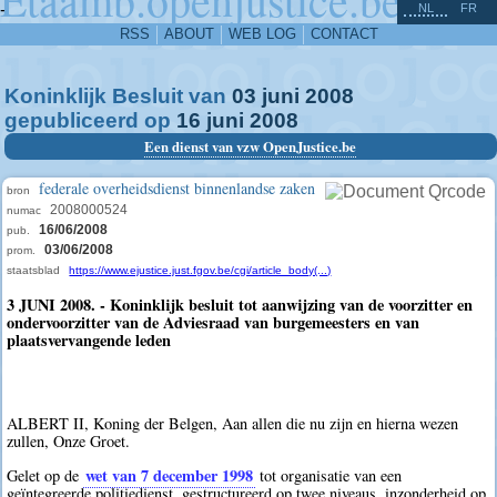
^
-
NL
FR
RSS
ABOUT
WEB LOG
CONTACT
Koninklijk Besluit van
03
juni
2008
gepubliceerd op
16
juni
2008
Een dienst van vzw OpenJustice.be
federale overheidsdienst binnenlandse zaken
bron
2008000524
numac
16/06/2008
pub.
03/06/2008
prom.
staatsblad
https://www.ejustice.just.fgov.be/cgi/article_body(...)
3 JUNI 2008. - Koninklijk besluit tot aanwijzing van de voorzitter en
ondervoorzitter van de Adviesraad van burgemeesters en van
plaatsvervangende leden
ALBERT II, Koning der Belgen, Aan allen die nu zijn en hierna wezen
zullen, Onze Groet.
wet van 7 december 1998
Gelet op de
tot organisatie van een
geïntegreerde politiedienst, gestructureerd op twee niveaus, inzonderheid op