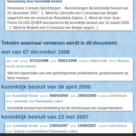
benoeming door koninklijk besluit
Honoraire Consuls Oprichtingen. - Benoemingen Bij koninklijk besluit van
20 december 2007 : 1. Werd te Libreville een Consulaat van België
opgericht met als ressort de Republiek Gabon. 2. Werd de heer Jean-
Pierre DUJACQUIER benoemd tot Bij koninklijk besluit van 10 maart 2008
: 1. Werd te Bisjkek een Consulaat van België opger(...)
Teksten waarnaar verwezen wordt in dit document:
wet van 07 december 1998
wet
diensten
07/12/1998
05/01/1999
1998021488
type
prom.
pub.
numac
bron
van de eerste minister
Wet tot organisatie van een geïntegreerde politiedienst, gestructureerd op
twee niveaus
koninklijk besluit van 06 april 2000
koninklijk besluit
06/04/2000
29/04/2000
2000000326
type
prom.
pub.
numac
ministerie van binnenlandse zaken
bron
Koninklijk besluit met betrekking tot de Adviesraad van burgemeesters
koninklijk besluit van 23 mei 2007
koninklijk besluit
23/05/2007
15/06/2007
2007000616
type
prom.
pub.
numac
federale overheidsdienst binnenlandse zaken
bron