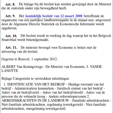
Art. 8.
De bijlage bij dit besluit kan worden gewijzigd door de Minister
die de statistiek onder zijn bevoegdheid heeft.
Art. 9.
koninklijk besluit van 12 maart 2008
Het
betreffende de
organisatie van een jaarlijkse landbouwenquête in de maand mei, uitgevoerd
door de Algemene Directie Statistiek en Economische Informatie wordt
opgeheven.
Art. 10.
Dit besluit treedt in werking de dag waarop het in het Belgisch
Staatsblad wordt bekendgemaakt.
Art. 11.
De minister bevoegd voor Economie is belast met de
uitvoering van dit besluit.
Gegeven te Brussel, 1 september 2012.
ALBERT Van Koningswege : De Minister van Economie, J. VANDE
LANOTTE
Bijlage Categorieën te verstrekken inlichtingen
1. IDENTIFICATIE VAN HET BEDRIJF - Huidige toestand van het
bedrijf - Administratieve kenmerken - Juridisch statuut van het bedrijf -
Adres van de bedrijfszetel - Adres van het bedrijfshoofd - Adres van de
persoon die de volmacht kreeg - Andere referentiepersonen 2.
ARBEIDSKRACHTEN IN DE LANDBOUW - Familiale arbeidskrachten -
Niet-familiale arbeidskrachten, regelmatig tewerkgesteld - Niet-familiale
arbeidskrachten, onregelmatig tewerkgesteld