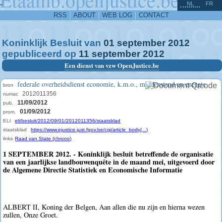
^
-
NL
FR
RSS
ABOUT
WEB LOG
CONTACT
Koninklijk Besluit van
01
september
2012
gepubliceerd op
11
september
2012
Een dienst van vzw OpenJustice.be
federale overheidsdienst economie, k.m.o., middenstand en energie
bron
2012011356
numac
11/09/2012
pub.
01/09/2012
prom.
ELI
eli/besluit/2012/09/01/2012011356/staatsblad
staatsblad
https://www.ejustice.just.fgov.be/cgi/article_body(...)
links
Raad van State (chrono)
1 SEPTEMBER 2012. - Koninklijk besluit betreffende de organisatie
van een jaarlijkse landbouwenquête in de maand mei, uitgevoerd door
de Algemene Directie Statistiek en Economische Informatie
ALBERT II, Koning der Belgen, Aan allen die nu zijn en hierna wezen
zullen, Onze Groet.