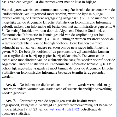
basis van een vragenlijst die overeenkomt met de lijst in bijlage.
Voor de jaren waarin een communautaire enquête inzake de structuur van de
landbouwbedrijven uitgevoerd moet worden, wordt de lijst in bijlage
overeenkomstig de Europese regelgeving aangepast. § 2. In de mate van het
mogelijke zal de Algemene Directie Statistiek en Economische Informatie
gebruik maken van informatie uit bestanden met administratieve gegevens. §
3. De bedrijfshoofden worden door de Algemene Directie Statistiek en
Economische Informatie in kennis gesteld van de verplichting tot het
verstrekken van degegevens. § 4. De inlichtingen worden verstrekt onder de
verantwoordelijkheid van de bedrijfshoofden. Deze kunnen eventueel
volmacht geven aan een andere persoon om de gevraagde inlichtingen te
geven. § 5. De bedrijfshoofden of de personen die zij aanstelden kunnen
hun aangifte doen hetzij op papier hetzij elektronisch. De vorm en de
technische modaliteiten van de elektronische aangifte worden vooraf door de
Algemene Directie Statistiek en Economische Informatie bepaald. § 6. De
behoorlijk ingevulde vragenlijst moet binnen de door de Algemene Directie
Statistiek en Economische Informatie bepaalde termijn teruggezonden
worden.
Art. 6.
De informatie die krachtens dit besluit wordt verzameld, mag
later voor andere vormen van statistische of wetenschappelijke verwerking
worden gebruikt.
Art. 7.
Overtreding van de bepalingen van dit besluit wordt
opgespoord, vastgesteld, vervolgd en gestraft overeenkomstig het bepaalde
wet van 4 juli 1962
in de artikelen 19 tot 23 van de
betreffende de
openbare statistiek.