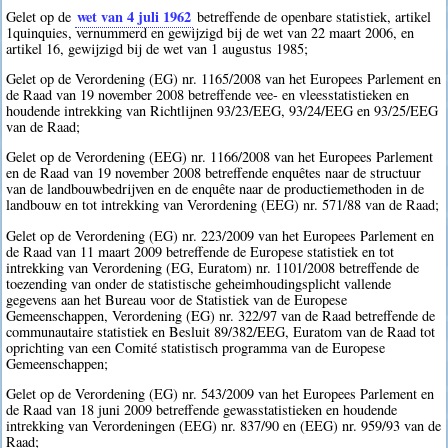
wet van 4 juli 1962
Gelet op de
betreffende de openbare statistiek, artikel
1quinquies, vernummerd en gewijzigd bij de wet van 22 maart 2006, en
artikel 16, gewijzigd bij de wet van 1 augustus 1985;
Gelet op de Verordening (EG) nr. 1165/2008 van het Europees Parlement en
de Raad van 19 november 2008 betreffende vee- en vleesstatistieken en
houdende intrekking van Richtlijnen 93/23/EEG, 93/24/EEG en 93/25/EEG
van de Raad;
Gelet op de Verordening (EEG) nr. 1166/2008 van het Europees Parlement
en de Raad van 19 november 2008 betreffende enquêtes naar de structuur
van de landbouwbedrijven en de enquête naar de productiemethoden in de
landbouw en tot intrekking van Verordening (EEG) nr. 571/88 van de Raad;
Gelet op de Verordening (EG) nr. 223/2009 van het Europees Parlement en
de Raad van 11 maart 2009 betreffende de Europese statistiek en tot
intrekking van Verordening (EG, Euratom) nr. 1101/2008 betreffende de
toezending van onder de statistische geheimhoudingsplicht vallende
gegevens aan het Bureau voor de Statistiek van de Europese
Gemeenschappen, Verordening (EG) nr. 322/97 van de Raad betreffende de
communautaire statistiek en Besluit 89/382/EEG, Euratom van de Raad tot
oprichting van een Comité statistisch programma van de Europese
Gemeenschappen;
Gelet op de Verordening (EG) nr. 543/2009 van het Europees Parlement en
de Raad van 18 juni 2009 betreffende gewasstatistieken en houdende
intrekking van Verordeningen (EEG) nr. 837/90 en (EEG) nr. 959/93 van de
Raad;