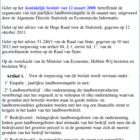
koninklijk besluit van 12 maart 2008
Gelet op het
betreffende de
organisatie van een jaarlijkse landbouwenquête in de maand mei, uitgevoerd
door de Algemene Directie Statistiek en Economische Informatie;
Gelet op het advies van de Hoge Raad voor de Statistiek, gegeven op 12
oktober 2011;
Gelet op het advies 51.246/1 van de Raad van State, gegeven op 10 mei
2012 met toepassing van artikel 84, § 1, eerste lid, 1°, van de
gecoördineerde wetten op de Raad van State;
Op de voordracht van de Minister van Economie, Hebben Wij besloten en
besluiten Wij :
Artikel 1.
Voor de toepassing van dit besluit wordt verstaan onder :
1° Enquête : jaarlijkse landbouwenquête in mei;
2° Landbouwbedrijf : elke onderneming die landbouwproducten
voortbrengt met het oogmerk ze te verkopen of elke onderneming waarvan
de gronden niet bewerkt worden maar in goede milieu- en
landbouwcondities gehouden worden met het oog een financiële steun te
krijgen in het kader van het landbouwbeleid;
3° Bedrijfszetel : belangrijkste landbouwgebouw van de onderneming.
Indien geen landbouwgebouw deel uitmaakt van het bedrijf stelt men dat de
bedrijfszetel het grootste perceel is in de gemeente waar zich de meeste
gronden van het bedrijf bevinden;
4° Bedrijfshoofd : de natuurlijke persoon, de groep van natuurlijke