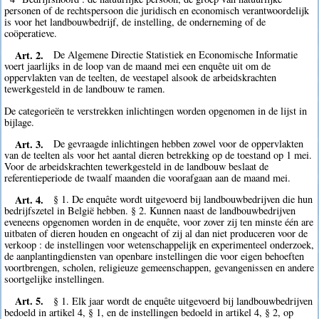
personen of de rechtspersoon die juridisch en economisch verantwoordelijk
is voor het landbouwbedrijf, de instelling, de onderneming of de
coöperatieve.
Art. 2.
De Algemene Directie Statistiek en Economische Informatie
voert jaarlijks in de loop van de maand mei een enquête uit om de
oppervlakten van de teelten, de veestapel alsook de arbeidskrachten
tewerkgesteld in de landbouw te ramen.
De categorieën te verstrekken inlichtingen worden opgenomen in de lijst in
bijlage.
Art. 3.
De gevraagde inlichtingen hebben zowel voor de oppervlakten
van de teelten als voor het aantal dieren betrekking op de toestand op 1 mei.
Voor de arbeidskrachten tewerkgesteld in de landbouw beslaat de
referentieperiode de twaalf maanden die voorafgaan aan de maand mei.
Art. 4.
§ 1. De enquête wordt uitgevoerd bij landbouwbedrijven die hun
bedrijfszetel in België hebben. § 2. Kunnen naast de landbouwbedrijven
eveneens opgenomen worden in de enquête, voor zover zij ten minste één are
uitbaten of dieren houden en ongeacht of zij al dan niet produceren voor de
verkoop : de instellingen voor wetenschappelijk en experimenteel onderzoek,
de aanplantingdiensten van openbare instellingen die voor eigen behoeften
voortbrengen, scholen, religieuze gemeenschappen, gevangenissen en andere
soortgelijke instellingen.
Art. 5.
§ 1. Elk jaar wordt de enquête uitgevoerd bij landbouwbedrijven
bedoeld in artikel 4, § 1, en de instellingen bedoeld in artikel 4, § 2, op