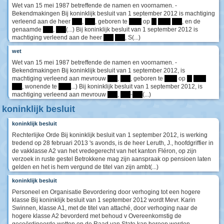
Wet van 15 mei 1987 betreffende de namen en voornamen. -
Bekendmakingen Bij koninklijk besluit van 1 september 2012 is machtiging
verleend aan de heer
****
,
****
, geboren te
*****
op
**
*****
****
, en de
genaamde
****
,
****
(...) Bij koninklijk besluit van 1 september 2012 is
machtiging verleend aan de heer
****
****
, S(...)
wet
Wet van 15 mei 1987 betreffende de namen en voornamen. -
Bekendmakingen Bij koninklijk besluit van 1 september 2012, is
machtiging verleend aan mevrouw
****
,
****
, geboren te
*****
op
**
*****
****
, wonende te
*****
...) Bij koninklijk besluit van 1 september 2012, is
machtiging verleend aan mevrouw
****
,
****
-
****
(...)
koninklijk besluit
koninklijk besluit
Rechterlijke Orde Bij koninklijk besluit van 1 september 2012, is werking
tredend op 28 februari 2013 's avonds, is de heer Leruth, J., hoofdgriffier in
de vakklasse A2 van het vredegerecht van het kanton Fléron, op zijn
verzoek in ruste gestel Betrokkene mag zijn aanspraak op pensioen laten
gelden en het is hem vergund de titel van zijn ambt(...)
koninklijk besluit
Personeel en Organisatie Bevordering door verhoging tot een hogere
klasse Bij koninklijk besluit van 1 september 2012 wordt Mevr. Karin
Swinnen, klasse A1, met de titel van attaché, door verhoging naar de
hogere klasse A2 bevorderd met behoud v Overeenkomstig de