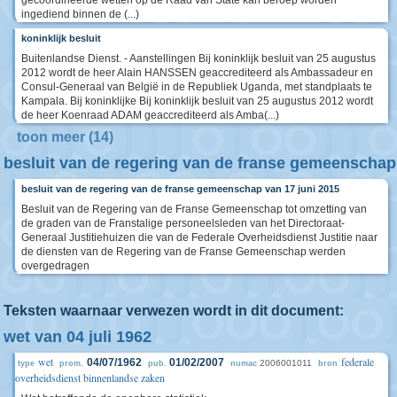
gecoördineerde wetten op de Raad van State kan beroep worden
ingediend binnen de (...)
koninklijk besluit
Buitenlandse Dienst. - Aanstellingen Bij koninklijk besluit van 25 augustus
2012 wordt de heer Alain HANSSEN geaccrediteerd als Ambassadeur en
Consul-Generaal van België in de Republiek Uganda, met standplaats te
Kampala. Bij koninklijke Bij koninklijk besluit van 25 augustus 2012 wordt
de heer Koenraad ADAM geaccrediteerd als Amba(...)
toon meer (14)
besluit van de regering van de franse gemeenschap
besluit van de regering van de franse gemeenschap van 17 juni 2015
Besluit van de Regering van de Franse Gemeenschap tot omzetting van
de graden van de Franstalige personeelsleden van het Directoraat-
Generaal Justitiehuizen die van de Federale Overheidsdienst Justitie naar
de diensten van de Regering van de Franse Gemeenschap werden
overgedragen
Teksten waarnaar verwezen wordt in dit document:
wet van 04 juli 1962
wet
federale
04/07/1962
01/02/2007
2006001011
type
prom.
pub.
numac
bron
overheidsdienst binnenlandse zaken