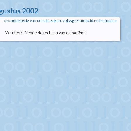
ugustus 2002
ministerie van sociale zaken, volksgezondheid en leefmilieu
bron
Wet betreffende de rechten van de patiënt