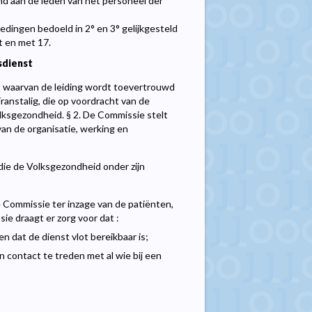
d aan de leden van het personeel der
dingen bedoeld in 2° en 3° gelijkgesteld
t en met 17.
sdienst
t waarvan de leiding wordt toevertrouwd
anstalig, die op voordracht van de
sgezondheid. § 2. De Commissie stelt
van de organisatie, werking en
ie de Volksgezondheid onder zijn
e Commissie ter inzage van de patiënten,
e draagt er zorg voor dat :
 dat de dienst vlot bereikbaar is;
contact te treden met al wie bij een