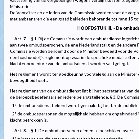
vaststelling van de vergoedingen wegens verblijfskosten toegeken
Ministeries.
De Voorzitter en de leden van de Commissie worden voor de vergoe
met ambtenaren die een graad bekleden behorende tot rang 15 to
HOOFDSTUK III. - De ombud
Art. 7.
§ 1. Bij de Commissie wordt een ombudsdienst ingerich
aan twee ombudspersonen, de ene Nederlandstalig en de andere Fr
Commissie worden benoemd door de Minister bevoegd voor de Volk
een huishoudelijk reglement op waarin de specifieke modaliteiten 
klachtenprocedure van de ombudsdienst worden vastgelegd.
Het reglement wordt ter goedkeuring voorgelegd aan de Minister d
bevoegdheid heeft.
Het reglement van de ombudsdienst ligt bij het secretariaat van d
de beroepsbeoefenaars en iedere belangstellende. § 3. De Commissi
1° de ombudsdienst bekend wordt gemaakt bij het brede publiek en
2° de ombudspersonen de mogelijkheid hebben om ongehinderd in 
klacht betrokken is.
Art. 8.
§ 1. De ombudspersonen dienen te beschikken over :
1° minstens een diploma van universitair hoger onderwijs;