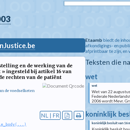
003
Etaamb
biedt de inho
nJustice.be
afkondigings- en publ
afprintbaar te zijn, en 
Teksten die n
stelling en de werking van de
 ingesteld bij artikel 16 van
wet
de rechten van de patiënt
wet
van de voedselketen
Wet van 22 augustus
Federale Nederlandst
2006 wordt Mevr. Gry
koninklijk bes
NL | FR
koninklijk besluit van 16 
le_body(...)
Koninklijk besluit h