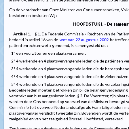
Op de voordracht van Onze Minister van Consumentenzaken, Volk
besloten en besluiten Wij :
HOOFDSTUK I. - De samenst
Artikel 1.
§ 1. De Federale Commissie « Rechten van de Patiënt
bedoeld in artikel 16 van de
wet van 22 augustus 2002
betreffend
patiëntenrechtenwet » genoemd, is samengesteld uit :
1° een voorzitter en een plaatsvervanger;
2° 4 werkende en 4 plaatsvervangende leden die de patiënten v
3° 4 werkende en 4 plaatsvervangende leden die de beroepsbeo
4° 4 werkende en 4 plaatsvervangende leden die de ziekenhuize
5° 4 werkende en 4 plaatsvervangende leden die de verzekerings
Bedoelde leden moeten betrokken zijn bij de belangenverdediging 
verstrekt aan hun aangesloten leden. § 2. De Voorzitter, zijn plaa
worden door Ons benoemd op voorstel van de Minister bevoegd vo
Commissie telt evenveel Nederlandstalige als Franstalige leden, me
plaatsvervanger verplicht tweetalig zijn. Bovendien wordt de ver
taalgebied en van het taalgebied Brussel-Hoofdstad, verzekerd.
Ten hoogste twee derden van de leden van de Commissie zijn van h