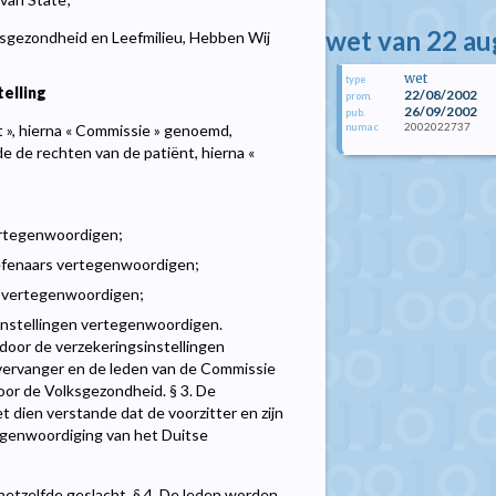
wet van 22 a
sgezondheid en Leefmilieu, Hebben Wij
wet
type
elling
22/08/2002
prom.
26/09/2002
pub.
2002022737
numac
 », hierna « Commissie » genoemd,
e de rechten van de patiënt, hierna «
ertegenwoordigen;
efenaars vertegenwoordigen;
n vertegenwoordigen;
instellingen vertegenwoordigen.
door de verzekeringsinstellingen
tsvervanger en de leden van de Commissie
or de Volksgezondheid. § 3. De
t dien verstande dat de voorzitter en zijn
tegenwoordiging van het Duitse
etzelfde geslacht. § 4. De leden worden