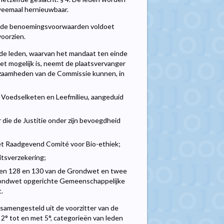
tweemaal hernieuwbaar.
r aan de benoemingsvoorwaarden voldoet
voorzien.
de leden, waarvan het mandaat ten einde
iet mogelijk is, neemt de plaatsvervanger
rkzaamheden van de Commissie kunnen, in
 Voedselketen en Leefmilieu, aangeduid
die de Justitie onder zijn bevoegdheid
het Raadgevend Comité voor Bio-ethiek;
itsverzekering;
elen 128 en 130 van de Grondwet en twee
Grondwet opgerichte Gemeenschappelijke
.
 samengesteld uit de voorzitter van de
 2° tot en met 5°, categorieën van leden