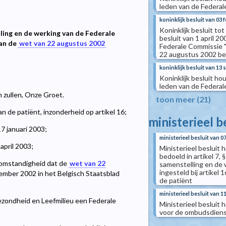
leden van de Federal
koninklijk besluit van 03 
Koninklijk besluit tot
lling en de werking van de Federale
besluit van 1 april 2
van de
wet van 22 augustus 2002
Federale Commissie "
22 augustus 2002 be
koninklijk besluit van 13
Koninklijk besluit h
leden van de Federal
n zullen, Onze Groet.
toon meer (21)
 de patiënt, inzonderheid op artikel 16;
ministerieel b
7 januari 2003;
ministerieel besluit van 07
april 2003;
Ministerieel beslui
bedoeld in artikel 7, 
 omstandigheid dat de
wet van 22
samenstelling en de 
ingesteld bij artike
ember 2002 in het Belgisch Staatsblad
de patiënt
ministerieel besluit van 1
gezondheid en Leefmilieu een Federale
Ministerieel beslui
voor de ombudsdienst