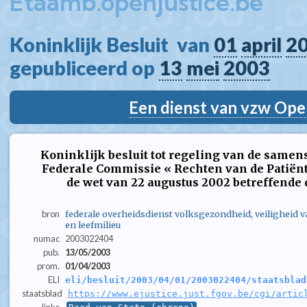
Etaamb.openjustice.be
Koninklijk Besluit  van 
01
april
2
gepubliceerd op 
13
mei
2003
Een dienst van vzw Ope
Koninklijk besluit tot regeling van de samen
Federale Commissie « Rechten van de Patiënt »
de wet van 22 augustus 2002 betreffende 
bron
federale overheidsdienst volksgezondheid, veiligheid 
en leefmilieu
numac
2003022404
pub.
13/05/2003
prom.
01/04/2003
ELI
eli/besluit/2003/04/01/2003022404/staatsblad
staatsblad
https://www.ejustice.just.fgov.be/cgi/artic