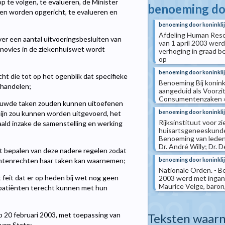
p te volgen, te evalueren, de Minister
benoeming doo
len worden opgericht, te evalueren en
benoeming door koninklij
Afdeling Human Resou
ver een aantal uitvoeringsbesluiten van
van 1 april 2003 werd
17novies in de ziekenhuiswet wordt
verhoging in graad b
op
benoeming door koninklij
t die tot op het ogenblik dat specifieke
Benoeming Bij konink
ehandelen;
aangeduid als Voorzi
Consumentenzaken ». 
ouwde taken zouden kunnen uitoefenen
benoeming door koninklij
ijn zou kunnen worden uitgevoerd, het
Rijksinstituut voor zi
paald inzake de samenstelling en werking
huisartsgeneeskunde,
Benoeming van leden B
Dr. André Willy; Dr. D
t bepalen van deze nadere regelen zodat
benoeming door koninklij
tiëntenrechten haar taken kan waarnemen;
Nationale Orden. - Be
 feit dat er op heden bij wet nog geen
2003 werd met ingan
Maurice Velge, baron,
 patiënten terecht kunnen met hun
p 20 februari 2003, met toepassing van
Teksten waarn
 van State;