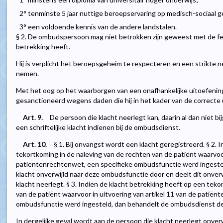
2° tenminste 5 jaar nuttige beroepservaring op medisch-sociaal g
3° een voldoende kennis van de andere landstalen.
§ 2. De ombudspersoon mag niet betrokken zijn geweest met de fe
betrekking heeft.
Hij is verplicht het beroepsgeheim te respecteren en een strikte neu
nemen.
Met het oog op het waarborgen van een onafhankelijke uitoefening 
gesanctioneerd wegens daden die hij in het kader van de correcte u
Art. 9.
De persoon die klacht neerlegt kan, daarin al dan niet
een schriftelijke klacht indienen bij de ombudsdienst.
Art. 10.
§ 1. Bij onvangst wordt een klacht geregistreerd. § 2. 
tekortkoming in de naleving van de rechten van de patiënt waarvoor
patiëntenrechtenwet, een specifieke ombudsfunctie werd ingeste
klacht onverwijld naar deze ombudsfunctie door en deelt dit onverw
klacht neerlegt. § 3. Indien de klacht betrekking heeft op een tek
van de patiënt waarvoor in uitvoering van artikel 11 van de patië
ombudsfunctie werd ingesteld, dan behandelt de ombudsdienst de k
In dergelijke geval wordt aan de persoon die klacht neerlegt onver