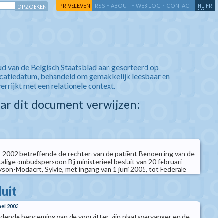
-
-
-
-
PRIVÉLEVEN
RSS
ABOUT
WEB LOG
CONTACT
NL
FR
ud van de Belgisch Staatsblad aan gesorteerd op
icatiedatum, behandeld om gemakkelijk leesbaar en
verrijkt met een relationele context.
aar dit document verwijzen:
 2002 betreffende de rechten van de patiënt Benoeming van de
alige ombudspersoon Bij ministerieel besluit van 20 februari
son-Modaert, Sylvie, met ingang van 1 juni 2005, tot Federale
luit
mei 2003
oudende benoeming van de voorzitter, zijn plaatsvervanger en de