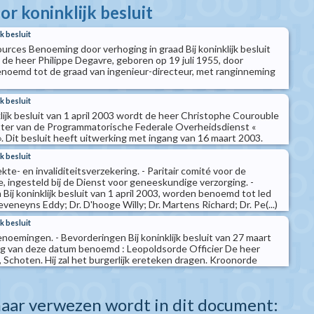
r koninklijk besluit
k besluit
rces Benoeming door verhoging in graad Bij koninklijk besluit
 de heer Philippe Degavre, geboren op 19 juli 1955, door
enoemd tot de graad van ingenieur-directeur, met ranginneming
k besluit
lijk besluit van 1 april 2003 wordt de heer Christophe Courouble
tter van de Programmatorische Federale Overheidsdienst «
Dit besluit heeft uitwerking met ingang van 16 maart 2003.
k besluit
ekte- en invaliditeitsverzekering. - Paritair comité voor de
 ingesteld bij de Dienst voor geneeskundige verzorging. -
ij koninklijk besluit van 1 april 2003, worden benoemd tot led
eveneyns Eddy; Dr. D'hooge Willy; Dr. Martens Richard; Dr. Pe(...)
k besluit
noemingen. - Bevorderingen Bij koninklijk besluit van 27 maart
g van deze datum benoemd : Leopoldsorde Officier De heer
 Schoten. Hij zal het burgerlijk ereteken dragen. Kroonorde
aar verwezen wordt in dit document: