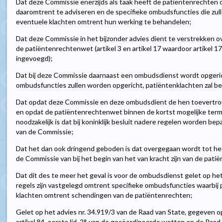
Dat deze Commissie enerzijds als taak heeft de patiëntenrechten o
daaromtrent te adviseren en de specifieke ombudsfuncties die zul
eventuele klachten omtrent hun werking te behandelen;
Dat deze Commissie in het bijzonder advies dient te verstrekken o
de patiëntenrechtenwet (artikel 3 en artikel 17 waardoor artikel 
ingevoegd);
Dat bij deze Commissie daarnaast een ombudsdienst wordt opgerich
ombudsfuncties zullen worden opgericht, patiëntenklachten zal b
Dat opdat deze Commissie en deze ombudsdient de hen toevertr
en opdat de patiëntenrechtenwet binnen de kortst mogelijke term
noodzakelijk is dat bij koninklijk besluit nadere regelen worden be
van de Commissie;
Dat het dan ook dringend geboden is dat overgegaan wordt tot he
de Commissie van bij het begin van het van kracht zijn van de pa
Dat dit des te meer het geval is voor de ombudsdienst gelet op het
regels zijn vastgelegd omtrent specifieke ombudsfuncties waarbij
klachten omtrent schendingen van de patiëntenrechten;
Gelet op het advies nr. 34.919/3 van de Raad van State, gegeven o
artikel 84, eerste lid, 2°, van de gecöordineerde wetten op de Raad