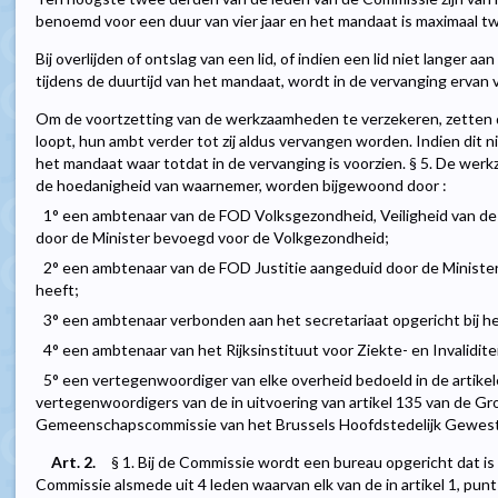
benoemd voor een duur van vier jaar en het mandaat is maximaal 
Bij overlijden of ontslag van een lid, of indien een lid niet lange
tijdens de duurtijd van het mandaat, wordt in de vervanging ervan 
Om de voortzetting van de werkzaamheden te verzekeren, zetten 
loopt, hun ambt verder tot zij aldus vervangen worden. Indien dit n
het mandaat waar totdat in de vervanging is voorzien. § 5. De we
de hoedanigheid van waarnemer, worden bijgewoond door :
1° een ambtenaar van de FOD Volksgezondheid, Veiligheid van de
door de Minister bevoegd voor de Volkgezondheid;
2° een ambtenaar van de FOD Justitie aangeduid door de Minister 
heeft;
3° een ambtenaar verbonden aan het secretariaat opgericht bij 
4° een ambtenaar van het Rijksinstituut voor Ziekte- en Invalidite
5° een vertegenwoordiger van elke overheid bedoeld in de artik
vertegenwoordigers van de in uitvoering van artikel 135 van de 
Gemeenschapscommissie van het Brussels Hoofdstedelijk Gewest
Art. 2.
§ 1. Bij de Commissie wordt een bureau opgericht dat is
Commissie alsmede uit 4 leden waarvan elk van de in artikel 1, punt