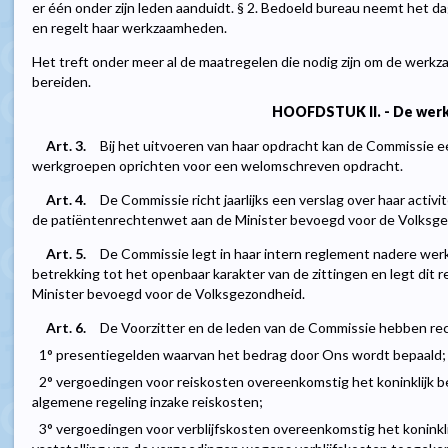
er één onder zijn leden aanduidt. § 2. Bedoeld bureau neemt het d
en regelt haar werkzaamheden.
Het treft onder meer al de maatregelen die nodig zijn om de wer
bereiden.
HOOFDSTUK II. - De wer
Art. 3.
Bij het uitvoeren van haar opdracht kan de Commissie
werkgroepen oprichten voor een welomschreven opdracht.
Art. 4.
De Commissie richt jaarlijks een verslag over haar activite
de patiëntenrechtenwet aan de Minister bevoegd voor de Volksge
Art. 5.
De Commissie legt in haar intern reglement nadere wer
betrekking tot het openbaar karakter van de zittingen en legt dit
Minister bevoegd voor de Volksgezondheid.
Art. 6.
De Voorzitter en de leden van de Commissie hebben rec
1° presentiegelden waarvan het bedrag door Ons wordt bepaald;
2° vergoedingen voor reiskosten overeenkomstig het koninklijk b
algemene regeling inzake reiskosten;
3° vergoedingen voor verblijfskosten overeenkomstig het koninkl