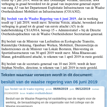
verhoging in graad bevorderd tot de graad van inspecteur-generaal expert
van rang A3 van het Departement Exploitatie Infrastructuren van de Waalse
Overheidsdienst Mobiliteit en Infrastructuren (CO1A302).
besluit van de Waalse Regering van 6 juni 2019
Bij
, dat in werking
treedt op 1 juli 2019, wordt mevr. Séverine Voisin, attaché, bevorderd door
verhoging in graad tot de graad van eerste attaché (A5) in de
kaderbetrekking CS1A5014, beroep 15 « Administratief » bij de Directie
Overheidsopdrachten van de Waalse Overheidsdienst Secretariaat-generaal.
Bij besluit van de Minister van Leefmilieu en Ecologische Transitie,
Ruimtelijke Ordening, Openbare Werken, Mobiliteit, Dierenwelzijn en
Industriezones en de Minister van Lokale Besturen, Huisvesting en
Sportinfrastructuren van 30 april 2019 wordt mevr. Mina Rhaoussani-
Manar, gekwalificeerd attaché, te rekenen van 1 april 2019 in ruste gesteld.
Bij besluit van de secretaris-generaal van 10 mei 2019, wordt de heer
Stéphan Nivelles, directeur, te rekenen van 1 juli 2019 in ruste gesteld.
Teksten waarnaar verwezen wordt in dit document:
besluit van de waalse regering van 06 juni 2019
besluit van de waalse regering
06/06/2019
06/12/2019
type
prom.
pub.
numac
waalse overheidsdienst
2019042659
bron
Besluit van de Waalse Regering tot vaststelling van de regels voor de
werking, de beraadslaging en de organisatie van het college van de
Waalse gouverneurs