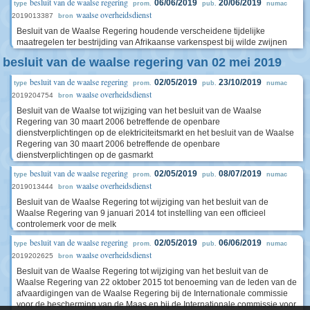
besluit van de waalse regering
06/06/2019
20/06/2019
type
prom.
pub.
numac
waalse overheidsdienst
2019013387
bron
Besluit van de Waalse Regering houdende verscheidene tijdelijke
maatregelen ter bestrijding van Afrikaanse varkenspest bij wilde zwijnen
besluit van de waalse regering van 02 mei 2019
besluit van de waalse regering
02/05/2019
23/10/2019
type
prom.
pub.
numac
waalse overheidsdienst
2019204754
bron
Besluit van de Waalse tot wijziging van het besluit van de Waalse
Regering van 30 maart 2006 betreffende de openbare
dienstverplichtingen op de elektriciteitsmarkt en het besluit van de Waalse
Regering van 30 maart 2006 betreffende de openbare
dienstverplichtingen op de gasmarkt
besluit van de waalse regering
02/05/2019
08/07/2019
type
prom.
pub.
numac
waalse overheidsdienst
2019013444
bron
Besluit van de Waalse Regering tot wijziging van het besluit van de
Waalse Regering van 9 januari 2014 tot instelling van een officieel
controlemerk voor de melk
besluit van de waalse regering
02/05/2019
06/06/2019
type
prom.
pub.
numac
waalse overheidsdienst
2019202625
bron
Besluit van de Waalse Regering tot wijziging van het besluit van de
Waalse Regering van 22 oktober 2015 tot benoeming van de leden van de
afvaardigingen van de Waalse Regering bij de Internationale commissie
voor de bescherming van de Maas en bij de Internationale commissie voor