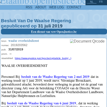
^
-
NL
FR
RSS
ABOUT
WEB LOG
CONTACT
Besluit Van De Waalse Regering
gepubliceerd op
31
juli
2019
Een dienst van vzw OpenJustice.be
waalse overheidsdienst
bron
2019203562
numac
31/07/2019
pub.
--
prom.
staatsblad
https://www.ejustice.just.fgov.be/cgi/article_body(...)
WAALSE OVERHEIDSDIENST
besluit van de Waalse Regering van 2 mei 2019
Personeel Bij
dat in
werking treedt op 1 juni 2019, wordt mevr. Véronique Brouckaert,
gekwalificeerd attaché, bevorderd door verhoging in graad tot de graad van
directeur (rang A4) voor de betrekking CO3A424 van de Directie Waver
van het Departement Landbouw van de Waalse Overheidsdienst Landbouw,
Natuurlijke Hulpbronnen en Leefmilieu.
besluit van de Waalse Regering van 6 juni 2019
Bij
, dat in werking
treedt op 1 juli 2019, wordt de heer Dominique Verlaine, directeur, door