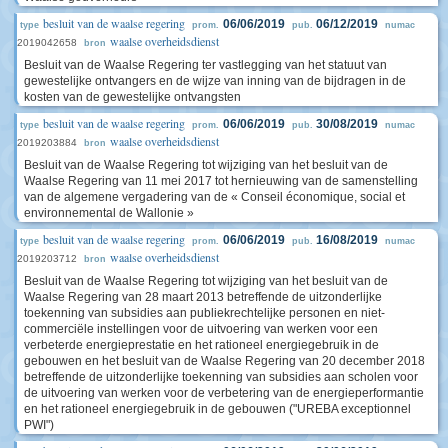
besluit van de waalse regering
06/06/2019
06/12/2019
type
prom.
pub.
numac
waalse overheidsdienst
2019042658
bron
Besluit van de Waalse Regering ter vastlegging van het statuut van
gewestelijke ontvangers en de wijze van inning van de bijdragen in de
kosten van de gewestelijke ontvangsten
besluit van de waalse regering
06/06/2019
30/08/2019
type
prom.
pub.
numac
waalse overheidsdienst
2019203884
bron
Besluit van de Waalse Regering tot wijziging van het besluit van de
Waalse Regering van 11 mei 2017 tot hernieuwing van de samenstelling
van de algemene vergadering van de « Conseil économique, social et
environnemental de Wallonie »
besluit van de waalse regering
06/06/2019
16/08/2019
type
prom.
pub.
numac
waalse overheidsdienst
2019203712
bron
Besluit van de Waalse Regering tot wijziging van het besluit van de
Waalse Regering van 28 maart 2013 betreffende de uitzonderlijke
toekenning van subsidies aan publiekrechtelijke personen en niet-
commerciële instellingen voor de uitvoering van werken voor een
verbeterde energieprestatie en het rationeel energiegebruik in de
gebouwen en het besluit van de Waalse Regering van 20 december 2018
betreffende de uitzonderlijke toekenning van subsidies aan scholen voor
de uitvoering van werken voor de verbetering van de energieperformantie
en het rationeel energiegebruik in de gebouwen ("UREBA exceptionnel
PWI")