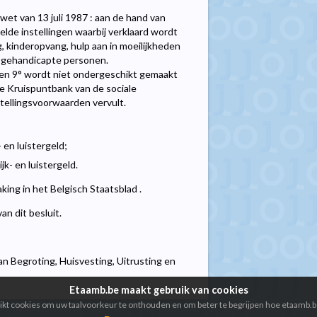
de wet van 13 juli 1987 : aan de hand van
lde instellingen waarbij verklaard wordt
g, kinderopvang, hulp aan in moeilijkheden
n gehandicapte personen.
 8° en 9° wordt niet ondergeschikt gemaakt
de Kruispuntbank van de sociale
stellingsvoorwaarden vervult.
 en luistergeld;
jk- en luistergeld.
king in het Belgisch Staatsblad .
an dit besluit.
 Begroting, Huisvesting, Uitrusting en
Etaamb.be maakt gebruik van cookies
kt cookies om uw taalvoorkeur te onthouden en om beter te begrijpen hoe etaamb.b