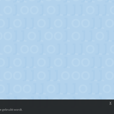
x
e gebruikt wordt.