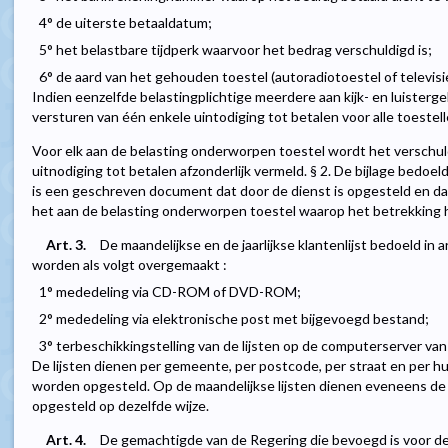
4° de uiterste betaaldatum;
5° het belastbare tijdperk waarvoor het bedrag verschuldigd is;
6° de aard van het gehouden toestel (autoradiotoestel of televisi
Indien eenzelfde belastingplichtige meerdere aan kijk- en luisterg
versturen van één enkele uintodiging tot betalen voor alle toestelle
Voor elk aan de belasting onderworpen toestel wordt het verschuld
uitnodiging tot betalen afzonderlijk vermeld. § 2. De bijlage bedoeld
is een geschreven document dat door de dienst is opgesteld en dat 
het aan de belasting onderworpen toestel waarop het betrekking 
Art. 3.
De maandelijkse en de jaarlijkse klantenlijst bedoeld in a
worden als volgt overgemaakt :
1° mededeling via CD-ROM of DVD-ROM;
2° mededeling via elektronische post met bijgevoegd bestand;
3° terbeschikkingstelling van de lijsten op de computerserver van
De lijsten dienen per gemeente, per postcode, per straat en per h
worden opgesteld. Op de maandelijkse lijsten dienen eveneens d
opgesteld op dezelfde wijze.
Art. 4.
De gemachtigde van de Regering die bevoegd is voor de