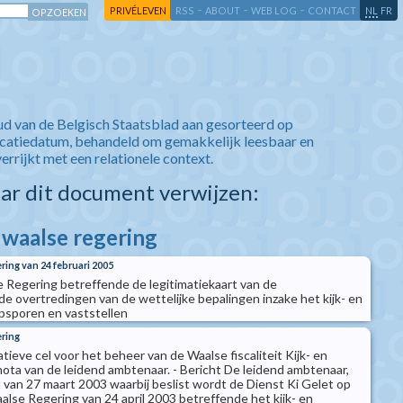
-
-
-
-
PRIVÉLEVEN
RSS
ABOUT
WEB LOG
CONTACT
NL
FR
ud van de Belgisch Staatsblad aan gesorteerd op
icatiedatum, behandeld om gemakkelijk leesbaar en
verrijkt met een relationele context.
aar dit document verwijzen:
 waalse regering
ring van 24 februari 2005
e Regering betreffende de legitimatiekaart van de
de overtredingen van de wettelijke bepalingen inzake het kijk- en
psporen en vaststellen
ering
tieve cel voor het beheer van de Waalse fiscaliteit Kijk- en
nota van de leidend ambtenaar. - Bericht De leidend ambtenaar,
 van 27 maart 2003 waarbij beslist wordt de Dienst Ki Gelet op
alse Regering van 24 april 2003 betreffende het kijk- en