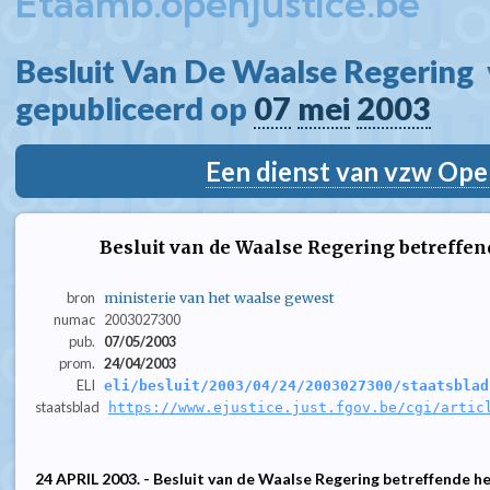
Etaamb.openjustice.be
Besluit Van De Waalse Regering  
gepubliceerd op 
07
mei
2003
Een dienst van vzw Ope
Besluit van de Waalse Regering betreffend
bron
ministerie van het waalse gewest
numac
2003027300
pub.
07/05/2003
prom.
24/04/2003
ELI
eli/besluit/2003/04/24/2003027300/staatsblad
staatsblad
https://www.ejustice.just.fgov.be/cgi/artic
24 APRIL 2003. - Besluit van de Waalse Regering betreffende het