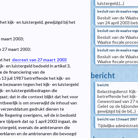
luistergeld,(...)
besluit van de waalse reg
Besluit van de Waals
t kijk- en luistergeld, gewijzigd bij het
van 24 april 2003 bet
besluit van de waalse reg
Besluit van de Waals
6 maart 2003;
Waalse fiscale proce
p 27 maart 2003;
besluit van de waalse rege
Besluit van de Waal
at het
decreet van 27 maart 2003
Waalse fiscale proce
k- en luistergeld bedoeld in artikel 3,
e de financiering van de
bericht
3 juli 1987 betreffende het kijk- en
de bezwaren tegen het kijk- en luistergeld
bericht
jk- en luistergeldbedragen die
Belastingdienst Kijk-
betreffende het kijk-
aat; dat in die context blijkt dat het voor
Gewestraad van 27 ma
tbeerlijk is om onverwijld de inhoud van
Gelet op de bijzonde
te verzenddatum gedrukt dienen te
gewijzigd bij de bi(...)
de Regering overigens, wil de in bedoeld
bericht van 13 maart 2007
 tijdperk dat op 1 april 2003 ingaat, de
Tijdelijke administra
uistergeld, evenals de ambtenaren die
 verklaren en de ambtenaren die bevoegd