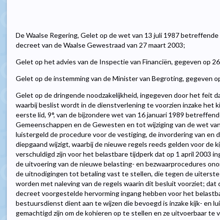
De Waalse Regering, Gelet op de wet van 13 juli 1987 betreffende he
decreet van de Waalse Gewestraad van 27 maart 2003;
Gelet op het advies van de Inspectie van Financiën, gegeven op 2
Gelet op de instemming van de Minister van Begroting, gegeven o
Gelet op de dringende noodzakelijkheid, ingegeven door het feit d
waarbij beslist wordt in de dienstverlening te voorzien inzake het kij
eerste lid, 9°, van de bijzondere wet van 16 januari 1989 betreffend
Gemeenschappen en de Gewesten en tot wijziging van de wet van 1
luistergeld de procedure voor de vestiging, de invordering van en 
diepgaand wijzigt, waarbij de nieuwe regels reeds gelden voor de ki
verschuldigd zijn voor het belastbare tijdperk dat op 1 april 2003 ing
de uitvoering van de nieuwe belasting- en bezwaarprocedures onon
de uitnodigingen tot betaling vast te stellen, die tegen de uiters
worden met naleving van de regels waarin dit besluit voorziet; dat 
decreet voorgestelde hervorming ingang hebben voor het belastbare
bestuursdienst dient aan te wijzen die bevoegd is inzake kijk- en l
gemachtigd zijn om de kohieren op te stellen en ze uitvoerbaar te