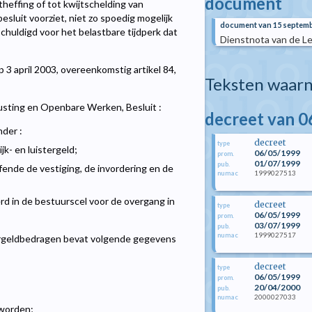
document
heffing of tot kwijtschelding van
esluit voorziet, niet zo spoedig mogelijk
document van 15 septemb
huldigd voor het belastbare tijdperk dat
Dienstnota van de L
 3 april 2003, overeenkomstig artikel 84,
Teksten waarn
rusting en Openbare Werken, Besluit :
decreet van 0
nder :
decreet
type
jk- en luistergeld;
06/05/1999
prom.
01/07/1999
pub.
ende de vestiging, de invordering en de
1999027513
numac
eerd in de bestuurscel voor de overgang in
decreet
type
06/05/1999
prom.
03/07/1999
pub.
1999027517
numac
stergeldbedragen bevat volgende gegevens
decreet
type
06/05/1999
prom.
20/04/2000
pub.
2000027033
numac
 worden;