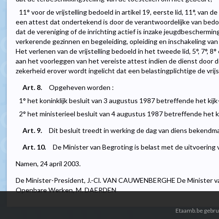
11° voor de vrijstelling bedoeld in artikel 19, eerste lid, 11°, van 
een attest dat ondertekend is door de verantwoordelijke van bedoe
dat de vereniging of de inrichting actief is inzake jeugdbeschermin
verkerende gezinnen en begeleiding, opleiding en inschakeling va
Het verlenen van de vrijstelling bedoeld in het tweede lid, 5°, 7°,
aan het voorleggen van het vereiste attest indien de dienst door 
zekerheid erover wordt ingelicht dat een belastingplichtige de vrij
Art. 8.
Opgeheven worden :
1° het koninklijk besluit van 3 augustus 1987 betreffende het kijk-
2° het ministerieel besluit van 4 augustus 1987 betreffende het ki
Art. 9.
Dit besluit treedt in werking de dag van diens bekendma
Art. 10.
De Minister van Begroting is belast met de uitvoering v
Namen, 24 april 2003.
De Minister-President, J.-Cl. VAN CAUWENBERGHE De Minister van
Openbare Werken, M. DAERDEN
Etaamb.be gebrui