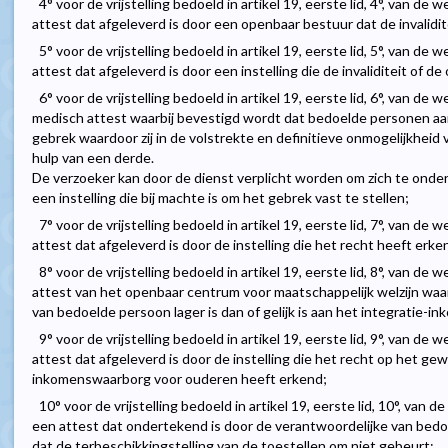
4° voor de vrijstelling bedoeld in artikel 19, eerste lid, 4°, van de 
attest dat afgeleverd is door een openbaar bestuur dat de invalidit
5° voor de vrijstelling bedoeld in artikel 19, eerste lid, 5°, van de 
attest dat afgeleverd is door een instelling die de invaliditeit of 
6° voor de vrijstelling bedoeld in artikel 19, eerste lid, 6°, van de 
medisch attest waarbij bevestigd wordt dat bedoelde personen aan
gebrek waardoor zij in de volstrekte en definitieve onmogelijkheid 
hulp van een derde.
De verzoeker kan door de dienst verplicht worden om zich te ond
een instelling die bij machte is om het gebrek vast te stellen;
7° voor de vrijstelling bedoeld in artikel 19, eerste lid, 7°, van de 
attest dat afgeleverd is door de instelling die het recht heeft erk
8° voor de vrijstelling bedoeld in artikel 19, eerste lid, 8°, van de 
attest van het openbaar centrum voor maatschappelijk welzijn waa
van bedoelde persoon lager is dan of gelijk is aan het integratie-i
9° voor de vrijstelling bedoeld in artikel 19, eerste lid, 9°, van de 
attest dat afgeleverd is door de instelling die het recht op het 
inkomenswaarborg voor ouderen heeft erkend;
10° voor de vrijstelling bedoeld in artikel 19, eerste lid, 10°, van 
een attest dat ondertekend is door de verantwoordelijke van bedoe
dat de terbeschikkingstelling van de toestellen om niet gebeurt;