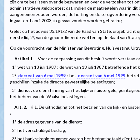
zijn om te beslissen over de bezwaren en over de verzoeken tot ont
administratieve geldboetes; dat, indien de maatregelen waarin dit b
aangenomen zouden worden, de heffing en de terugvordering versc
ingaat op 1 april 2003, in gevaar zouden worden gebracht;
Gelet op het advies 35.191/2 van de Raad van State, uitgebracht op
eerste lid, 2°, van de gecoördineerde wetten op de Raad van State;
Op de voordracht van de Minister van Begroting, Huisvesting, Uit
Artikel 1.
Voor de toepassing van dit besluit wordt verstaan o
1° wet van 13 juli 1987 : de wet van 13 juli 1987 betreffende het ki
2°
decreet van 6 mei 1999
: het
decreet van 6 mei 1999
betreff
geschillen inzake de directe gewestelijke belastingen;
3° dienst : de dienst inning van het kijk- en luistergeld, geïntegr
het beheer van de Waalse belastingen.
Art. 2.
§ 1. De uitnodiging tot het betalen van de kijk- en lui
:
1° de adresgegevens van de dienst;
2° het verschuldigd bedrag;
3° het bankrekeningnummer waarop het bedrag betaald dient te