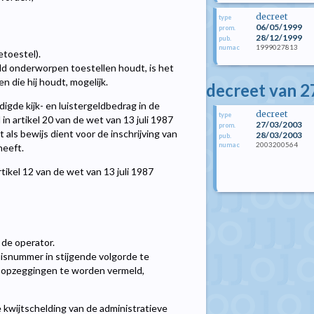
decreet
type
06/05/1999
prom.
28/12/1999
pub.
1999027813
numac
etoestel).
eld onderworpen toestellen houdt, is het
n die hij houdt, mogelijk.
decreet van 2
igde kijk- en luistergeldbedrag in de
decreet
type
 in artikel 20 van de wet van 13 juli 1987
27/03/2003
prom.
als bewijs dient voor de inschrijving van
28/03/2003
pub.
2003200564
numac
heeft.
rtikel 12 van de wet van 13 juli 1987
 de operator.
uisnummer in stijgende volgorde te
e opzeggingen te worden vermeld,
 kwijtschelding van de administratieve