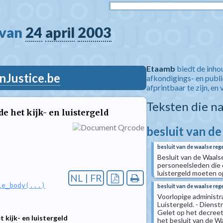
van 
24
april
2003
Etaamb
biedt de inho
nJustice.be
afkondigings- en publ
afprintbaar te zijn, en 
Teksten die n
e het kijk- en luistergeld
besluit van de
besluit van de waalse rege
Besluit van de Waals
personeelsleden die 
luistergeld moeten o
NL | FR
le_body(...)
besluit van de waalse reg
Voorlopige administra
Luistergeld. - Dienst
Gelet op het decreet
 kijk- en luistergeld
het besluit van de Wa