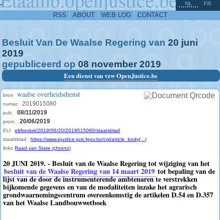
^
-
NL
FR
RSS
ABOUT
WEB LOG
CONTACT
Besluit Van De Waalse Regering van
20
juni
2019
gepubliceerd op
08
november
2019
Een dienst van vzw OpenJustice.be
waalse overheidsdienst
bron
2019015080
numac
08/11/2019
pub.
20/06/2019
prom.
ELI
eli/besluit/2019/06/20/2019015080/staatsblad
staatsblad
https://www.ejustice.just.fgov.be/cgi/article_body(...)
links
Raad van State (chrono)
20 JUNI 2019. - Besluit van de Waalse Regering tot wijziging van het
besluit van de Waalse Regering van 14 maart 2019
tot bepaling van de
lijst van de door de instrumenterende ambtenaren te verstrekken
bijkomende gegevens en van de modaliteiten inzake het agrarisch
grondwaarnemingscentrum overeenkomstig de artikelen D.54 en D.357
van het Waalse Landbouwwetboek