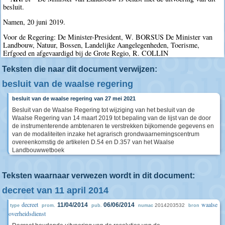
besluit.
Namen, 20 juni 2019.
Voor de Regering: De Minister-President, W. BORSUS De Minister van
Landbouw, Natuur, Bossen, Landelijke Aangelegenheden, Toerisme,
Erfgoed en afgevaardigd bij de Grote Regio, R. COLLIN
Teksten die naar dit document verwijzen:
besluit van de waalse regering
besluit van de waalse regering van 27 mei 2021
Besluit van de Waalse Regering tot wijziging van het besluit van de
Waalse Regering van 14 maart 2019 tot bepaling van de lijst van de door
de instrumenterende ambtenaren te verstrekken bijkomende gegevens en
van de modaliteiten inzake het agrarisch grondwaarnemingscentrum
overeenkomstig de artikelen D.54 en D.357 van het Waalse
Landbouwwetboek
Teksten waarnaar verwezen wordt in dit document:
decreet van 11 april 2014
decreet
waalse
11/04/2014
06/06/2014
2014203532
type
prom.
pub.
numac
bron
overheidsdienst