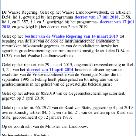
De Waalse Regering, Gelet op het Waalse Landbouwwetboek, de artikelen
decreet van 17 juli 2018
D.54, lid 1, gewijzigd bij het programma
, D.58,
decreet van 17 juli
lid 1, en D.357, § 1 en 3, gewijzigd bij het programma-
2018
en gewijzigd bij het decreet van 2 mei 2019;
besluit van de Waalse Regering van 14 maart 2019
Gelet op het
tot
bepaling van de lijst van de door de instrumenterende ambtenaren te
verstrekken bijkomende gegevens en van de modaliteiten inzake het
agrarisch grondwaarnemingscentrum overeenkomstig de artikelen D.54 en
D.357 van het Waalse Landbouwwetboek;
Gelet op het rapport van 29 januari 2019, opgemaakt overeenkomstig artikel
decreet van 11 april 2014
3, 2°, van het
houdende uitvoering van de
resoluties van de Vrouwenconferentie van de Verenigde Naties die in
september 1995 in Peking heeft plaatsgehad en tot integratie van de
genderdimensie in het geheel van de gewestelijke beleidslijnen ;
Gelet op het advies nr 85/2019 van de Gegevensbeschermingsautoriteit,
gegeven op 3 april 2019;
Gelet op advies nr. 66.120/4 van de Raad van State, gegeven op 4 juni 2019,
overeenkomstig artikel 84, § 1, eerste lid, 2°, van de wetten op de Raad van
State, gecoördineerd op 12 januari 1973;
Op de voordracht van de Minister van Landbouw;
Na beraadslaging, Besluit :