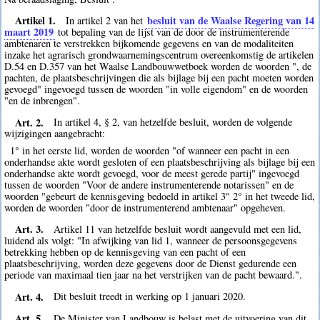
Artikel 1.
besluit van de Waalse Regering van 14
In artikel 2 van het
maart 2019
tot bepaling van de lijst van de door de instrumenterende
ambtenaren te verstrekken bijkomende gegevens en van de modaliteiten
inzake het agrarisch grondwaarnemingscentrum overeenkomstig de artikelen
D.54 en D.357 van het Waalse Landbouwwetboek worden de woorden ", de
pachten, de plaatsbeschrijvingen die als bijlage bij een pacht moeten worden
gevoegd" ingevoegd tussen de woorden "in volle eigendom" en de woorden
"en de inbrengen".
Art. 2.
In artikel 4, § 2, van hetzelfde besluit, worden de volgende
wijzigingen aangebracht:
1° in het eerste lid, worden de woorden "of wanneer een pacht in een
onderhandse akte wordt gesloten of een plaatsbeschrijving als bijlage bij een
onderhandse akte wordt gevoegd, voor de meest gerede partij" ingevoegd
tussen de woorden "Voor de andere instrumenterende notarissen" en de
woorden "gebeurt de kennisgeving bedoeld in artikel 3" 2° in het tweede lid,
worden de woorden "door de instrumenterend ambtenaar" opgeheven.
Art. 3.
Artikel 11 van hetzelfde besluit wordt aangevuld met een lid,
luidend als volgt: "In afwijking van lid 1, wanneer de persoonsgegevens
betrekking hebben op de kennisgeving van een pacht of een
plaatsbeschrijving, worden deze gegevens door de Dienst gedurende een
periode van maximaal tien jaar na het verstrijken van de pacht bewaard.".
Art. 4.
Dit besluit treedt in werking op 1 januari 2020.
Art. 5.
De Minister van Landbouw is belast met de uitvoering van dit