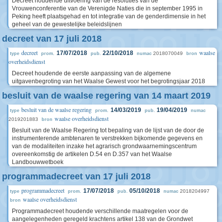
Decreet houdende uitvoering van de resoluties van de
Vrouwenconferentie van de Verenigde Naties die in september 1995 in
Peking heeft plaatsgehad en tot integratie van de genderdimensie in het
geheel van de gewestelijke beleidslijnen
decreet van 17 juli 2018
decreet
waalse
17/07/2018
22/10/2018
2018070049
type
prom.
pub.
numac
bron
overheidsdienst
Decreet houdende de eerste aanpassing van de algemene
uitgavenbegroting van het Waalse Gewest voor het begrotingsjaar 2018
besluit van de waalse regering van 14 maart 2019
besluit van de waalse regering
14/03/2019
19/04/2019
type
prom.
pub.
numac
waalse overheidsdienst
2019201883
bron
Besluit van de Waalse Regering tot bepaling van de lijst van de door de
instrumenterende ambtenaren te verstrekken bijkomende gegevens en
van de modaliteiten inzake het agrarisch grondwaarnemingscentrum
overeenkomstig de artikelen D.54 en D.357 van het Waalse
Landbouwwetboek
programmadecreet van 17 juli 2018
programmadecreet
17/07/2018
05/10/2018
2018204997
type
prom.
pub.
numac
waalse overheidsdienst
bron
Programmadecreet houdende verschillende maatregelen voor de
aangelegenheden geregeld krachtens artikel 138 van de Grondwet