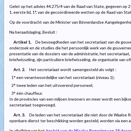
Gelet op het advies 44.275/4 van de Raad van State, gegeven op 21 
1, eerste lid, 1°, van de gecoördineerde wetten op de Raad van Sta
Op de voordracht van de Minister van Binnenlandse Aangelegen
Na beraadslaging, Besluit :
Artikel 1.
De bevoegdheden van het secretariaat van de gouve
onderzoek en de studies die het persoonlijk werk van de gouvern
presentatie van de dossiers van de administratie, het secretariaa
briefwisseling, zijn particuliere briefwisseling, de organisatie van 
Art. 2.
Het secretariaat wordt samengesteld als volgt :
1° een verantwoordelijke van het secretariaat (niveau 1);
2° twee leden van het uitvoerend personeel;
3° één chauffeur.
In de provincies van een miljoen inwoners en meer wordt een bijk
secretariaat toegevoegd.
Art. 3.
De leden van het secretariaat die niet door de Waalse R
openbare dienst ter beschikking worden gesteld, worden via een
In afwijking van het
besluit van de Waalse Regering van 18 dec