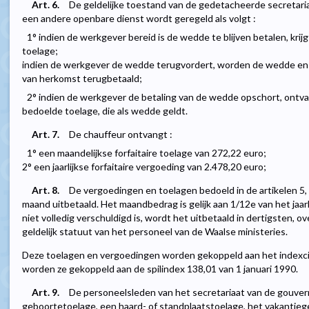
Art. 6.
De geldelijke toestand van de gedetacheerde secretari
een andere openbare dienst wordt geregeld als volgt :
1° indien de werkgever bereid is de wedde te blijven betalen, krij
toelage;
indien de werkgever de wedde terugvordert, worden de wedde en
van herkomst terugbetaald;
2° indien de werkgever de betaling van de wedde opschort, ontvan
bedoelde toelage, die als wedde geldt.
Art. 7.
De chauffeur ontvangt :
1° een maandelijkse forfaitaire toelage van 272,22 euro;
2° een jaarlijkse forfaitaire vergoeding van 2.478,20 euro;
Art. 8.
De vergoedingen en toelagen bedoeld in de artikelen 5,
maand uitbetaald. Het maandbedrag is gelijk aan 1/12e van het ja
niet volledig verschuldigd is, wordt het uitbetaald in dertigsten, 
geldelijk statuut van het personeel van de Waalse ministeries.
Deze toelagen en vergoedingen worden gekoppeld aan het indexci
worden ze gekoppeld aan de spilindex 138,01 van 1 januari 1990.
Art. 9.
De personeelsleden van het secretariaat van de gouver
geboortetoelage, een haard- of standplaatstoelage, het vakantiege