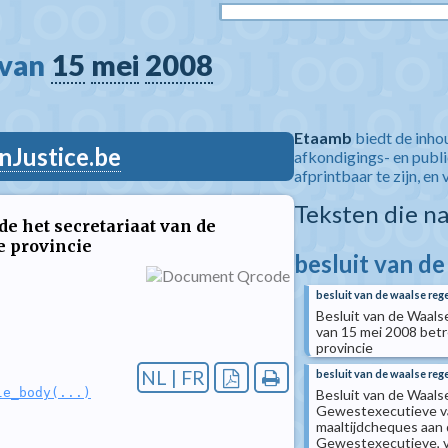
van 
15
mei
2008
Etaamb
biedt de inho
nJustice.be
afkondigings- en publ
afprintbaar te zijn, en 
Teksten die n
e het secretariaat van de
 provincie
besluit van de
besluit van de waalse rege
Besluit van de Waals
van 15 mei 2008 betr
provincie
NL | FR
besluit van de waalse rege
le_body(...)
Besluit van de Waalse
Gewestexecutieve v
maaltijdcheques aan
Gewestexecutieve, v