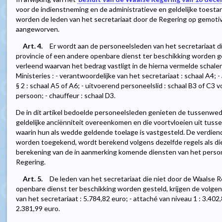
voor de indienstneming en de administratieve en geldelijke toest
worden de leden van het secretariaat door de Regering op gemoti
aangeworven.
Art. 4.
Er wordt aan de personeelsleden van het secretariaat d
provincie of een andere openbare dienst ter beschikking worden g
verleend waarvan het bedrag vastligt in de hierna vermelde schale
Ministeries : - verantwoordelijke van het secretariaat : schaal A4; -
§ 2 : schaal A5 of A6; - uitvoerend personeelslid : schaal B3 of C3
persoon; - chauffeur : schaal D3.
De in dit artikel bedoelde personeelsleden genieten de tussenw
geldelijke anciënniteit overeenkomen en die voortvloeien uit tusse
waarin hun als wedde geldende toelage is vastgesteld. De verdiende
worden toegekend, wordt berekend volgens dezelfde regels als die
berekening van de in aanmerking komende diensten van het perso
Regering.
Art. 5.
De leden van het secretariaat die niet door de Waalse R
openbare dienst ter beschikking worden gesteld, krijgen de volgende
van het secretariaat : 5.784,82 euro; - attaché van niveau 1 : 3.402
2.381,99 euro.