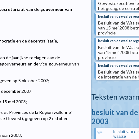
Gewestexecutieve en
het gezag, de contro
 secretariaat van de gouverneur van
besluit van de waalse rege
Besluit van de Waals
van 15 mei 2008 betr
provincie
ocratie en de decentralisatie,
besluit van de waalse rege
Besluit van de Waals
van 15 mei 2008 betr
provincie
an de jaarlijkse toelagen aan de
iegouverneurs en de vice-gouverneur van
besluit van de waalse reg
Besluit van de Waals
de integratie van de
geven op 5 oktober 2007;
17 december 2007;
Teksten waarn
p 15 mei 2008;
besluit van d
s et Provinces de la Région wallonne"
lse Gewest), gegeven op 2 oktober
2003
besluit van de
type
anuari 2008;
waalse