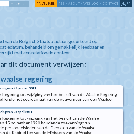
-
-
-
-
PRIVÉLEVEN
RSS
ABOUT
WEB LOG
CONTACT
NL
FR
ud van de Belgisch Staatsblad aan gesorteerd op
icatiedatum, behandeld om gemakkelijk leesbaar en
verrijkt met een relationele context.
aar dit document verwijzen:
 waalse regering
ring van 27 januari 2011
e Regering tot wijziging van het besluit van de Waalse Regering
effende het secretariaat van de gouverneur van een Waalse
ring van 28 april 2011
 Regering tot wijziging van het besluit van de Waalse
an 15 november 1990 houdende toekenning van
 de personeelsleden van de Diensten van de Waalse
an de Kabinetten van de Ministers van de Waalse