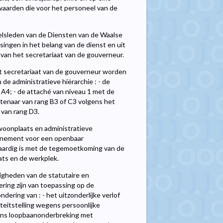
aarden die voor het personeel van de
elsleden van de Diensten van de Waalse
tsingen in het belang van de dienst en uit
n van het secretariaat van de gouverneur.
et secretariaat van de gouverneur worden
de administratieve hiërarchie : - de
A4; - de attaché van niveau 1 met de
tenaar van rang B3 of C3 volgens het
 van rang D3.
woonplaats en administratieve
bonnement voor een openbaar
waardig is met de tegemoetkoming van de
ts en de werkplek.
igheden van de statutaire en
ring zijn van toepassing op de
ering van : - het uitzonderlijke verlof
iteitstelling wegens persoonlijke
gens loopbaanonderbreking met