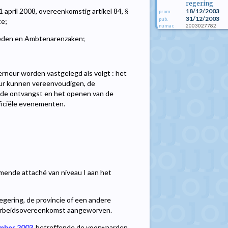
regering
april 2008, overeenkomstig artikel 84, §
18/12/2003
prom.
31/12/2003
pub.
te;
2003027782
numac
heden en Ambtenarenzaken;
rneur worden vastgelegd als volgt : het
eur kunnen vereenvoudigen, de
t, de ontvangst en het openen van de
officiële evenementen.
omende attaché van niveau I aan het
egering, de provincie of een andere
 arbeidsovereenkomst aangeworven.
ember 2003
betreffende de voorwaarden