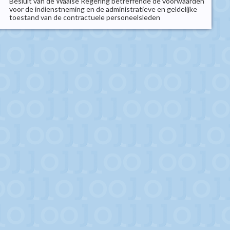
Besluit van de Waalse Regering betreffende de voorwaarden
voor de indienstneming en de administratieve en geldelijke
toestand van de contractuele personeelsleden