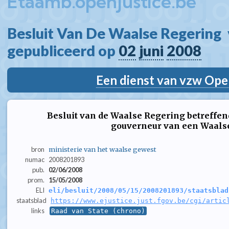
Etaamb.openjustice.be
Besluit Van De Waalse Regering  
gepubliceerd op 
02
juni
2008
Een dienst van vzw Ope
Besluit van de Waalse Regering betreffend
gouverneur van een Waalse
bron
ministerie van het waalse gewest
numac
2008201893
pub.
02/06/2008
prom.
15/05/2008
ELI
eli/besluit/2008/05/15/2008201893/staatsblad
staatsblad
https://www.ejustice.just.fgov.be/cgi/artic
links
Raad van State (chrono)