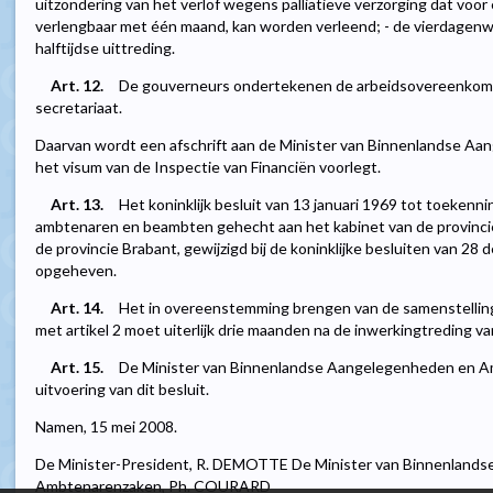
uitzondering van het verlof wegens palliatieve verzorging dat voo
verlengbaar met één maand, kan worden verleend; - de vierdagenwee
halftijdse uittreding.
Art. 12.
De gouverneurs ondertekenen de arbeidsovereenkoms
secretariaat.
Daarvan wordt een afschrift aan de Minister van Binnenlandse A
het visum van de Inspectie van Financiën voorlegt.
Art. 13.
Het koninklijk besluit van 13 januari 1969 tot toekenni
ambtenaren en beambten gehecht aan het kabinet van de provinc
de provincie Brabant, gewijzigd bij de koninklijke besluiten van 28
opgeheven.
Art. 14.
Het in overeenstemming brengen van de samenstelling
met artikel 2 moet uiterlijk drie maanden na de inwerkingtreding van
Art. 15.
De Minister van Binnenlandse Aangelegenheden en Am
uitvoering van dit besluit.
Namen, 15 mei 2008.
De Minister-President, R. DEMOTTE De Minister van Binnenland
Ambtenarenzaken, Ph. COURARD