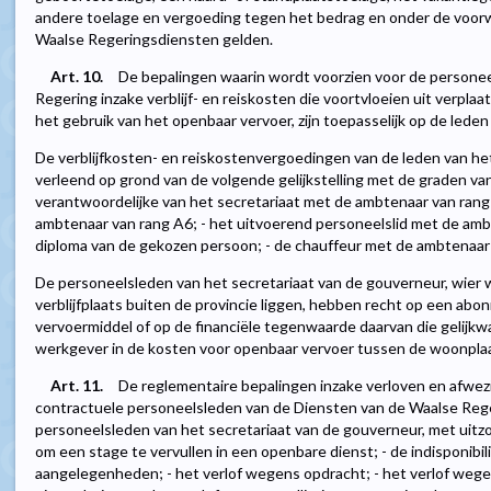
andere toelage en vergoeding tegen het bedrag en onder de voorw
Waalse Regeringsdiensten gelden.
Art. 10.
De bepalingen waarin wordt voorzien voor de persone
Regering inzake verblijf- en reiskosten die voortvloeien uit verplaa
het gebruik van het openbaar vervoer, zijn toepasselijk op de lede
De verblijfkosten- en reiskostenvergoedingen van de leden van h
verleend op grond van de volgende gelijkstelling met de graden van 
verantwoordelijke van het secretariaat met de ambtenaar van rang 
ambtenaar van rang A6; - het uitvoerend personeelslid met de amb
diploma van de gekozen persoon; - de chauffeur met de ambtenaar
De personeelsleden van het secretariaat van de gouverneur, wier 
verblijfplaats buiten de provincie liggen, hebben recht op een a
vervoermiddel of op de financiële tegenwaarde daarvan die gelijk
werkgever in de kosten voor openbaar vervoer tussen de woonplaa
Art. 11.
De reglementaire bepalingen inzake verloven en afwez
contractuele personeelsleden van de Diensten van de Waalse Rege
personeelsleden van het secretariaat van de gouverneur, met uitzond
om een stage te vervullen in een openbare dienst; - de indisponibil
aangelegenheden; - het verlof wegens opdracht; - het verlof we