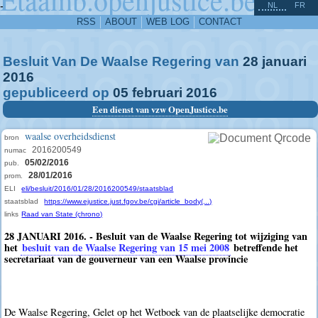
^
-
NL
FR
RSS
ABOUT
WEB LOG
CONTACT
Besluit Van De Waalse Regering van
28
januari
2016
gepubliceerd op
05
februari
2016
Een dienst van vzw OpenJustice.be
waalse overheidsdienst
bron
2016200549
numac
05/02/2016
pub.
28/01/2016
prom.
ELI
eli/besluit/2016/01/28/2016200549/staatsblad
staatsblad
https://www.ejustice.just.fgov.be/cgi/article_body(...)
links
Raad van State (chrono)
28 JANUARI 2016. - Besluit van de Waalse Regering tot wijziging van
het
besluit van de Waalse Regering van 15 mei 2008
betreffende het
secretariaat van de gouverneur van een Waalse provincie
De Waalse Regering, Gelet op het Wetboek van de plaatselijke democratie