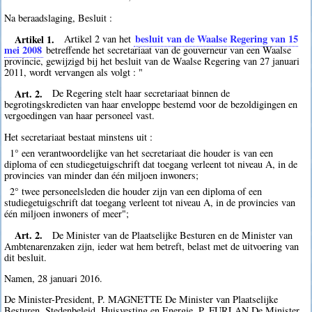
Na beraadslaging, Besluit :
Artikel 1.
besluit van de Waalse Regering van 15
Artikel 2 van het
mei 2008
betreffende het secretariaat van de gouverneur van een Waalse
provincie, gewijzigd bij het besluit van de Waalse Regering van 27 januari
2011, wordt vervangen als volgt : "
Art. 2.
De Regering stelt haar secretariaat binnen de
begrotingskredieten van haar enveloppe bestemd voor de bezoldigingen en
vergoedingen van haar personeel vast.
Het secretariaat bestaat minstens uit :
1° een verantwoordelijke van het secretariaat die houder is van een
diploma of een studiegetuigschrift dat toegang verleent tot niveau A, in de
provincies van minder dan één miljoen inwoners;
2° twee personeelsleden die houder zijn van een diploma of een
studiegetuigschrift dat toegang verleent tot niveau A, in de provincies van
één miljoen inwoners of meer";
Art. 2.
De Minister van de Plaatselijke Besturen en de Minister van
Ambtenarenzaken zijn, ieder wat hem betreft, belast met de uitvoering van
dit besluit.
Namen, 28 januari 2016.
De Minister-President, P. MAGNETTE De Minister van Plaatselijke
Besturen, Stedenbeleid, Huisvesting en Energie, P. FURLAN De Minister