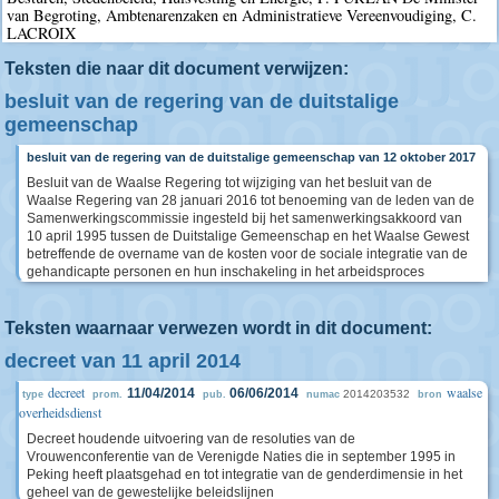
van Begroting, Ambtenarenzaken en Administratieve Vereenvoudiging, C.
LACROIX
Teksten die naar dit document verwijzen:
besluit van de regering van de duitstalige
gemeenschap
besluit van de regering van de duitstalige gemeenschap van 12 oktober 2017
Besluit van de Waalse Regering tot wijziging van het besluit van de
Waalse Regering van 28 januari 2016 tot benoeming van de leden van de
Samenwerkingscommissie ingesteld bij het samenwerkingsakkoord van
10 april 1995 tussen de Duitstalige Gemeenschap en het Waalse Gewest
betreffende de overname van de kosten voor de sociale integratie van de
gehandicapte personen en hun inschakeling in het arbeidsproces
Teksten waarnaar verwezen wordt in dit document:
decreet van 11 april 2014
decreet
waalse
11/04/2014
06/06/2014
2014203532
type
prom.
pub.
numac
bron
overheidsdienst
Decreet houdende uitvoering van de resoluties van de
Vrouwenconferentie van de Verenigde Naties die in september 1995 in
Peking heeft plaatsgehad en tot integratie van de genderdimensie in het
geheel van de gewestelijke beleidslijnen