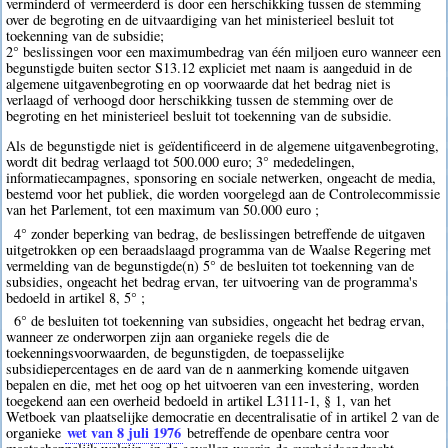
verminderd of vermeerderd is door een herschikking tussen de stemming
over de begroting en de uitvaardiging van het ministerieel besluit tot
toekenning van de subsidie;
2° beslissingen voor een maximumbedrag van één miljoen euro wanneer een
begunstigde buiten sector S13.12 expliciet met naam is aangeduid in de
algemene uitgavenbegroting en op voorwaarde dat het bedrag niet is
verlaagd of verhoogd door herschikking tussen de stemming over de
begroting en het ministerieel besluit tot toekenning van de subsidie.
Als de begunstigde niet is geïdentificeerd in de algemene uitgavenbegroting,
wordt dit bedrag verlaagd tot 500.000 euro; 3° mededelingen,
informatiecampagnes, sponsoring en sociale netwerken, ongeacht de media,
bestemd voor het publiek, die worden voorgelegd aan de Controlecommissie
van het Parlement, tot een maximum van 50.000 euro ;
4° zonder beperking van bedrag, de beslissingen betreffende de uitgaven
uitgetrokken op een beraadslaagd programma van de Waalse Regering met
vermelding van de begunstigde(n) 5° de besluiten tot toekenning van de
subsidies, ongeacht het bedrag ervan, ter uitvoering van de programma's
bedoeld in artikel 8, 5° ;
6° de besluiten tot toekenning van subsidies, ongeacht het bedrag ervan,
wanneer ze onderworpen zijn aan organieke regels die de
toekenningsvoorwaarden, de begunstigden, de toepasselijke
subsidiepercentages en de aard van de n aanmerking komende uitgaven
bepalen en die, met het oog op het uitvoeren van een investering, worden
toegekend aan een overheid bedoeld in artikel L3111-1, § 1, van het
Wetboek van plaatselijke democratie en decentralisatie of in artikel 2 van de
wet van 8 juli 1976
organieke
betreffende de openbare centra voor