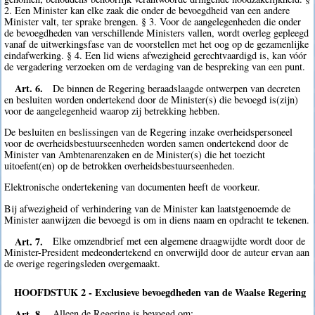
2. Een Minister kan elke zaak die onder de bevoegdheid van een andere
Minister valt, ter sprake brengen. § 3. Voor de aangelegenheden die onder
de bevoegdheden van verschillende Ministers vallen, wordt overleg gepleegd
vanaf de uitwerkingsfase van de voorstellen met het oog op de gezamenlijke
eindafwerking. § 4. Een lid wiens afwezigheid gerechtvaardigd is, kan vóór
de vergadering verzoeken om de verdaging van de bespreking van een punt.
Art. 6.
De binnen de Regering beraadslaagde ontwerpen van decreten
en besluiten worden ondertekend door de Minister(s) die bevoegd is(zijn)
voor de aangelegenheid waarop zij betrekking hebben.
De besluiten en beslissingen van de Regering inzake overheidspersoneel
voor de overheidsbestuurseenheden worden samen ondertekend door de
Minister van Ambtenarenzaken en de Minister(s) die het toezicht
uitoefent(en) op de betrokken overheidsbestuurseenheden.
Elektronische ondertekening van documenten heeft de voorkeur.
Bij afwezigheid of verhindering van de Minister kan laatstgenoemde de
Minister aanwijzen die bevoegd is om in diens naam en opdracht te tekenen.
Art. 7.
Elke omzendbrief met een algemene draagwijdte wordt door de
Minister-President medeondertekend en onverwijld door de auteur ervan aan
de overige regeringsleden overgemaakt.
HOOFDSTUK 2 - Exclusieve bevoegdheden van de Waalse Regering
Art. 8.
Alleen de Regering is bevoegd om: