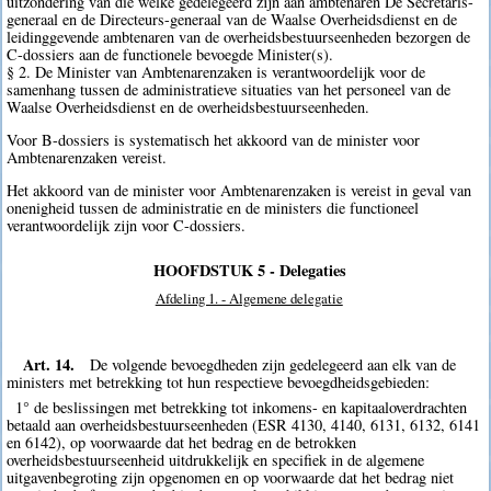
uitzondering van die welke gedelegeerd zijn aan ambtenaren De Secretaris-
generaal en de Directeurs-generaal van de Waalse Overheidsdienst en de
leidinggevende ambtenaren van de overheidsbestuurseenheden bezorgen de
C-dossiers aan de functionele bevoegde Minister(s).
§ 2. De Minister van Ambtenarenzaken is verantwoordelijk voor de
samenhang tussen de administratieve situaties van het personeel van de
Waalse Overheidsdienst en de overheidsbestuurseenheden.
Voor B-dossiers is systematisch het akkoord van de minister voor
Ambtenarenzaken vereist.
Het akkoord van de minister voor Ambtenarenzaken is vereist in geval van
onenigheid tussen de administratie en de ministers die functioneel
verantwoordelijk zijn voor C-dossiers.
HOOFDSTUK 5 - Delegaties
Afdeling 1. - Algemene delegatie
Art. 14.
De volgende bevoegdheden zijn gedelegeerd aan elk van de
ministers met betrekking tot hun respectieve bevoegdheidsgebieden:
1° de beslissingen met betrekking tot inkomens- en kapitaaloverdrachten
betaald aan overheidsbestuurseenheden (ESR 4130, 4140, 6131, 6132, 6141
en 6142), op voorwaarde dat het bedrag en de betrokken
overheidsbestuurseenheid uitdrukkelijk en specifiek in de algemene
uitgavenbegroting zijn opgenomen en op voorwaarde dat het bedrag niet