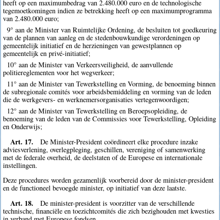
heeft op een maximumbedrag van 2.480.000 euro en de technologische
tegemoetkomingen indien ze betrekking heeft op een maximumprogramma
van 2.480.000 euro;
9° aan de Minister van Ruimtelijke Ordening, de besluiten tot goedkeuring
van de plannen van aanleg en de stedenbouwkundige verordeningen op
gemeentelijk initiatief en de herzieningen van gewestplannen op
gemeentelijk en privé-initiatief;
10° aan de Minister van Verkeersveiligheid, de aanvullende
politiereglementen voor het wegverkeer;
11° aan de Minister van Tewerkstelling en Vorming, de benoeming binnen
de subregionale comités voor arbeidsbemiddeling en vorming van de leden
die de werkgevers- en werknemersorganisaties vertegenwoordigen;
12° aan de Minister van Tewerkstelling en Beroepsopleiding, de
benoeming van de leden van de Commissies voor Tewerkstelling, Opleiding
en Onderwijs;
Art. 17.
De Minister-President coördineert elke procedure inzake
adviesverlening, overlegpleging, geschillen, vereniging of samenwerking
met de federale overheid, de deelstaten of de Europese en internationale
instellingen.
Deze procedures worden gezamenlijk voorbereid door de minister-president
en de functioneel bevoegde minister, op initiatief van deze laatste.
Art. 18.
De minister-president is voorzitter van de verschillende
technische, financiële en toezichtcomités die zich bezighouden met kwesties
in verband met Europese fondsen.