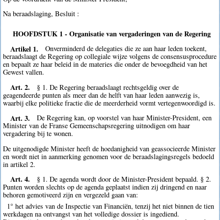
Na beraadslaging, Besluit :
HOOFDSTUK 1 - Organisatie van vergaderingen van de Regering
Artikel 1.
Onverminderd de delegaties die ze aan haar leden toekent,
beraadslaagt de Regering op collegiale wijze volgens de consensusprocedure
en bepaalt ze haar beleid in de materies die onder de bevoegdheid van het
Gewest vallen.
Art. 2.
§ 1. De Regering beraadslaagt rechtsgeldig over de
geagendeerde punten als meer dan de helft van haar leden aanwezig is,
waarbij elke politieke fractie die de meerderheid vormt vertegenwoordigd is.
Art. 3.
De Regering kan, op voorstel van haar Minister-President, een
Minister van de Franse Gemeenschapsregering uitnodigen om haar
vergadering bij te wonen.
De uitgenodigde Minister heeft de hoedanigheid van geassocieerde Minister
en wordt niet in aanmerking genomen voor de beraadslagingsregels bedoeld
in artikel 2.
Art. 4.
§ 1. De agenda wordt door de Minister-President bepaald. § 2.
Punten worden slechts op de agenda geplaatst indien zij dringend en naar
behoren gemotiveerd zijn en vergezeld gaan van:
1° het advies van de Inspectie van Financiën, tenzij het niet binnen de tien
werkdagen na ontvangst van het volledige dossier is ingediend.