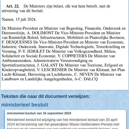
Art. 22.
De Ministers zijn belast, elk wat hem betreft, met de
uitvoering van dit besluit.
Namen, 15 juli 2024.
De Minister-President en Minister van Begroting, Financiën, Onderzoek en
Dierenwelzijn, A. DOLIMONT De Vice-Minister-President en Minister
van Ruimtelijk Beleid, Infrastructuren, Mobiliteit en Plaatselijke Besturen,
F. DESQUESNES De Vice-Minister-President en Minister van Economie,
Industrie, Onderzoek, Innovatie, Digitale Technologieën, Tewerkstelling en
Vorming, P.-Y. JEHOLET De Minister van Volksgezondheid, Milieu,
Solidariteit en Sociale Economie, Y. COPPIETERS De Minister van
Ambtenarenzaken, Administratieve Vereenvoudiging en
Sportinfrastructuren, J. GALANT De Minister van Toerisme, Erfgoed en
Kinderopvangbeleid, V. LESCRENIER De Minister van Klimaat, het Plan
Lucht-Klimaat, Huivesting en Luchthavens, C. NEVEN De Minister van
Landbouw en Landelijke Aangelegenheden, A-C. DALCQ
Teksten die naar dit document verwijzen:
ministerieel besluit
ministerieel besluit van 16 september 2024
Ministerieel besluit tot wijziging van het ministerieel besluit van 30 april
2024 tot herziening van het gewestplan Waver-Geldenaken-Perwijs met