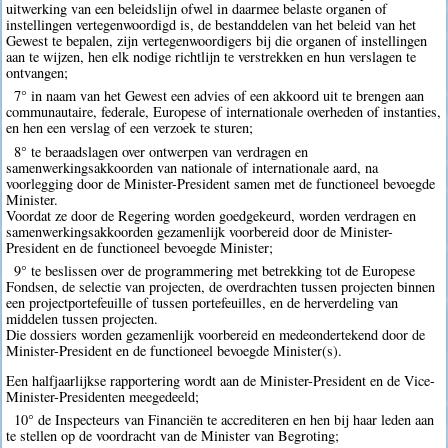
uitwerking van een beleidslijn ofwel in daarmee belaste organen of
instellingen vertegenwoordigd is, de bestanddelen van het beleid van het
Gewest te bepalen, zijn vertegenwoordigers bij die organen of instellingen
aan te wijzen, hen elk nodige richtlijn te verstrekken en hun verslagen te
ontvangen;
7° in naam van het Gewest een advies of een akkoord uit te brengen aan
communautaire, federale, Europese of internationale overheden of instanties,
en hen een verslag of een verzoek te sturen;
8° te beraadslagen over ontwerpen van verdragen en
samenwerkingsakkoorden van nationale of internationale aard, na
voorlegging door de Minister-President samen met de functioneel bevoegde
Minister.
Voordat ze door de Regering worden goedgekeurd, worden verdragen en
samenwerkingsakkoorden gezamenlijk voorbereid door de Minister-
President en de functioneel bevoegde Minister;
9° te beslissen over de programmering met betrekking tot de Europese
Fondsen, de selectie van projecten, de overdrachten tussen projecten binnen
een projectportefeuille of tussen portefeuilles, en de herverdeling van
middelen tussen projecten.
Die dossiers worden gezamenlijk voorbereid en medeondertekend door de
Minister-President en de functioneel bevoegde Minister(s).
Een halfjaarlijkse rapportering wordt aan de Minister-President en de Vice-
Minister-Presidenten meegedeeld;
10° de Inspecteurs van Financiën te accrediteren en hen bij haar leden aan
te stellen op de voordracht van de Minister van Begroting;