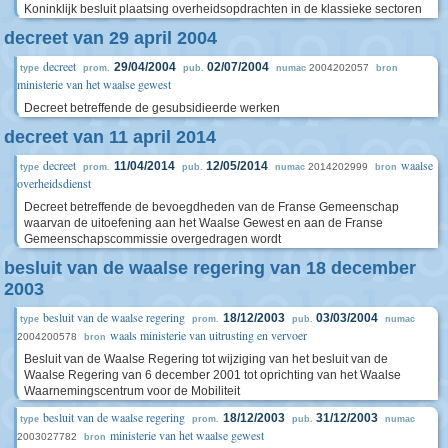
Koninklijk besluit plaatsing overheidsopdrachten in de klassieke sectoren
decreet van 29 april 2004
decreet
29/04/2004
02/07/2004
2004202057
type
prom.
pub.
numac
bron
ministerie van het waalse gewest
Decreet betreffende de gesubsidieerde werken
decreet van 11 april 2014
decreet
waalse
11/04/2014
12/05/2014
2014202999
type
prom.
pub.
numac
bron
overheidsdienst
Decreet betreffende de bevoegdheden van de Franse Gemeenschap
waarvan de uitoefening aan het Waalse Gewest en aan de Franse
Gemeenschapscommissie overgedragen wordt
besluit van de waalse regering van 18 december
2003
besluit van de waalse regering
18/12/2003
03/03/2004
type
prom.
pub.
numac
waals ministerie van uitrusting en vervoer
2004200578
bron
Besluit van de Waalse Regering tot wijziging van het besluit van de
Waalse Regering van 6 december 2001 tot oprichting van het Waalse
Waarnemingscentrum voor de Mobiliteit
besluit van de waalse regering
18/12/2003
31/12/2003
type
prom.
pub.
numac
ministerie van het waalse gewest
2003027782
bron