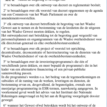
1° te beraadslagen over elk ontwerp van decreet en reglementair besluit;
2° te beraadslagen over elk voorstel van decreet opgenomen op de agenda
van een Commissie van het Waals Parlement en over de
amendementsvoorstellen.
3° elk ontwerp van decreet betreffende de begroting van het Waalse
Gewest aan te nemen en de bestemming van de kredieten die de uitgaven
van het Waalse Gewest moeten dekken, te regelen.
Het ontwerpdecreet met betrekking tot de begroting gaat vergezeld van
personeelsplannen en organigrammen van de Waalse overheidsdienst voor
elk directoraat-generaal en elke overheidsbestuurseenheid;
4° te beraadslagen over elk project of voorstel tot oprichting,
decentralisatie, deconcentratie of herstructurering van de diensten van de
Waalse Overheidsdienst of van de overheidsbestuurseenheden;
5° te beraadslagen over de investeringsprogramma's die één of
verschillende jaren dekken, en meer bepaald de programma's die in het
kader van een alternatieve financiering of een privaat-publieke
samenwerking passen.
In die programma's worden o.a. het bedrag van de tegemoetkomingen en
subsidies of de raming van de werken, leveringen en diensten, de
bestemming ervan en, desgevallend, de begunstigden, evenals een
meerjarige programmering in ESR-termen, nauwkeurig aangegeven. In
voorkomend geval wordt het advies van het Instituut der Nationale
Rekeningen aangevraagd en bij het aan de Regering voorgelegde dossier
gevoegd.
6° wanneer het Gewest ofwel betrokken wordt bij het ontwerp of de