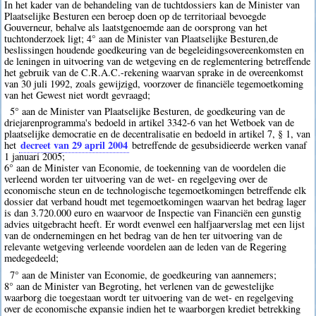
In het kader van de behandeling van de tuchtdossiers kan de Minister van
Plaatselijke Besturen een beroep doen op de territoriaal bevoegde
Gouverneur, behalve als laatstgenoemde aan de oorsprong van het
tuchtonderzoek ligt; 4° aan de Minister van Plaatselijke Besturen,de
beslissingen houdende goedkeuring van de begeleidingsovereenkomsten en
de leningen in uitvoering van de wetgeving en de reglementering betreffende
het gebruik van de C.R.A.C.-rekening waarvan sprake in de overeenkomst
van 30 juli 1992, zoals gewijzigd, voorzover de financiële tegemoetkoming
van het Gewest niet wordt gevraagd;
5° aan de Minister van Plaatselijke Besturen, de goedkeuring van de
driejarenprogramma's bedoeld in artikel 3342-6 van het Wetboek van de
plaatselijke democratie en de decentralisatie en bedoeld in artikel 7, § 1, van
decreet van 29 april 2004
het
betreffende de gesubsidieerde werken vanaf
1 januari 2005;
6° aan de Minister van Economie, de toekenning van de voordelen die
verleend worden ter uitvoering van de wet- en regelgeving over de
economische steun en de technologische tegemoetkomingen betreffende elk
dossier dat verband houdt met tegemoetkomingen waarvan het bedrag lager
is dan 3.720.000 euro en waarvoor de Inspectie van Financiën een gunstig
advies uitgebracht heeft. Er wordt evenwel een halfjaarverslag met een lijst
van de ondernemingen en het bedrag van de hen ter uitvoering van de
relevante wetgeving verleende voordelen aan de leden van de Regering
medegedeeld;
7° aan de Minister van Economie, de goedkeuring van aannemers;
8° aan de Minister van Begroting, het verlenen van de gewestelijke
waarborg die toegestaan wordt ter uitvoering van de wet- en regelgeving
over de economische expansie indien het te waarborgen krediet betrekking