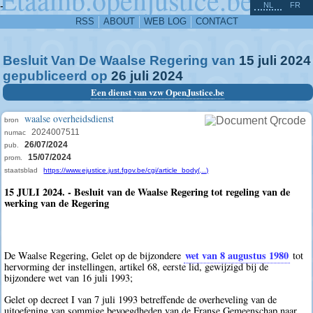
^
-
NL
FR
RSS
ABOUT
WEB LOG
CONTACT
Besluit Van De Waalse Regering van
15
juli
2024
gepubliceerd op
26
juli
2024
Een dienst van vzw OpenJustice.be
waalse overheidsdienst
bron
2024007511
numac
26/07/2024
pub.
15/07/2024
prom.
staatsblad
https://www.ejustice.just.fgov.be/cgi/article_body(...)
15 JULI 2024. - Besluit van de Waalse Regering tot regeling van de
werking van de Regering
wet van 8 augustus 1980
De Waalse Regering, Gelet op de bijzondere
tot
hervorming der instellingen, artikel 68, eerste lid, gewijzigd bij de
bijzondere wet van 16 juli 1993;
Gelet op decreet I van 7 juli 1993 betreffende de overheveling van de
uitoefening van sommige bevoegdheden van de Franse Gemeenschap naar