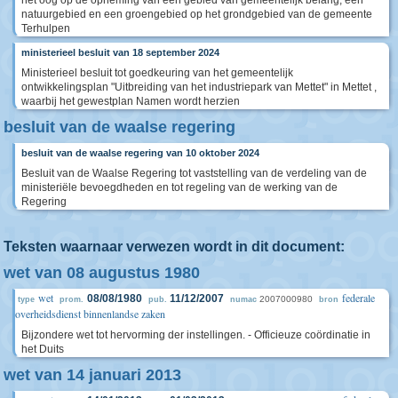
het oog op de opneming van een gebied van gemeentelijk belang, een
natuurgebied en een groengebied op het grondgebied van de gemeente
Terhulpen
ministerieel besluit van 18 september 2024
Ministerieel besluit tot goedkeuring van het gemeentelijk
ontwikkelingsplan "Uitbreiding van het industriepark van Mettet" in Mettet ,
waarbij het gewestplan Namen wordt herzien
besluit van de waalse regering
besluit van de waalse regering van 10 oktober 2024
Besluit van de Waalse Regering tot vaststelling van de verdeling van de
ministeriële bevoegdheden en tot regeling van de werking van de
Regering
Teksten waarnaar verwezen wordt in dit document:
wet van 08 augustus 1980
wet
federale
08/08/1980
11/12/2007
2007000980
type
prom.
pub.
numac
bron
overheidsdienst binnenlandse zaken
Bijzondere wet tot hervorming der instellingen. - Officieuze coördinatie in
het Duits
wet van 14 januari 2013