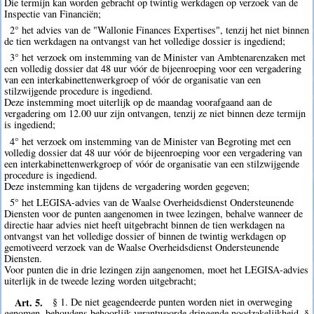
Die termijn kan worden gebracht op twintig werkdagen op verzoek van de
Inspectie van Financiën;
2° het advies van de "Wallonie Finances Expertises", tenzij het niet binnen
de tien werkdagen na ontvangst van het volledige dossier is ingediend;
3° het verzoek om instemming van de Minister van Ambtenarenzaken met
een volledig dossier dat 48 uur vóór de bijeenroeping voor een vergadering
van een interkabinettenwerkgroep of vóór de organisatie van een
stilzwijgende procedure is ingediend.
Deze instemming moet uiterlijk op de maandag voorafgaand aan de
vergadering om 12.00 uur zijn ontvangen, tenzij ze niet binnen deze termijn
is ingediend;
4° het verzoek om instemming van de Minister van Begroting met een
volledig dossier dat 48 uur vóór de bijeenroeping voor een vergadering van
een interkabinettenwerkgroep of vóór de organisatie van een stilzwijgende
procedure is ingediend.
Deze instemming kan tijdens de vergadering worden gegeven;
5° het LEGISA-advies van de Waalse Overheidsdienst Ondersteunende
Diensten voor de punten aangenomen in twee lezingen, behalve wanneer de
directie haar advies niet heeft uitgebracht binnen de tien werkdagen na
ontvangst van het volledige dossier of binnen de twintig werkdagen op
gemotiveerd verzoek van de Waalse Overheidsdienst Ondersteunende
Diensten.
Voor punten die in drie lezingen zijn aangenomen, moet het LEGISA-advies
uiterlijk in de tweede lezing worden uitgebracht;
Art. 5.
§ 1. De niet geagendeerde punten worden niet in overweging
genomen, behoudens behoorlijk verantwoorde dringende noodzakelijkheid. §