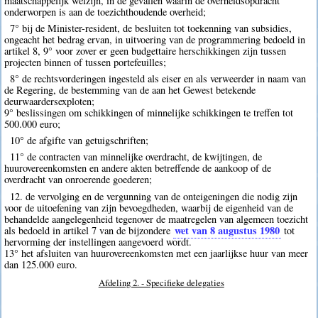
maatschappelijk welzijn, in de gevallen waarin de overheidsopdracht
onderworpen is aan de toezichthoudende overheid;
7° bij de Minister-resident, de besluiten tot toekenning van subsidies,
ongeacht het bedrag ervan, in uitvoering van de programmering bedoeld in
artikel 8, 9° voor zover er geen budgettaire herschikkingen zijn tussen
projecten binnen of tussen portefeuilles;
8° de rechtsvorderingen ingesteld als eiser en als verweerder in naam van
de Regering, de bestemming van de aan het Gewest betekende
deurwaardersexploten;
9° beslissingen om schikkingen of minnelijke schikkingen te treffen tot
500.000 euro;
10° de afgifte van getuigschriften;
11° de contracten van minnelijke overdracht, de kwijtingen, de
huurovereenkomsten en andere akten betreffende de aankoop of de
overdracht van onroerende goederen;
12. de vervolging en de vergunning van de onteigeningen die nodig zijn
voor de uitoefening van zijn bevoegdheden, waarbij de eigenheid van de
behandelde aangelegenheid tegenover de maatregelen van algemeen toezicht
wet van 8 augustus 1980
als bedoeld in artikel 7 van de bijzondere
tot
hervorming der instellingen aangevoerd wordt.
13° het afsluiten van huurovereenkomsten met een jaarlijkse huur van meer
dan 125.000 euro.
Afdeling 2. - Specifieke delegaties