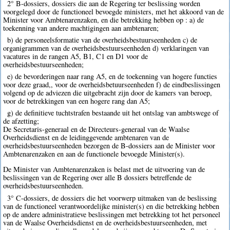
2° B-dossiers, dossiers die aan de Regering ter beslissing worden
voorgelegd door de functioneel bevoegde ministers, met het akkoord van de
Minister voor Ambtenarenzaken, en die betrekking hebben op : a) de
toekenning van andere machtigingen aan ambtenaren;
b) de personeelsformatie van de overheidsbestuurseenheden c) de
organigrammen van de overheidsbestuurseenheden d) verklaringen van
vacatures in de rangen A5, B1, C1 en D1 voor de
overheidsbestuurseenheden;
e) de bevorderingen naar rang A5, en de toekenning van hogere functies
voor deze graad,, voor de overheidsbetuurseenheden f) de eindbeslissingen
volgend op de adviezen die uitgebracht zijn door de kamers van beroep,
voor de betrekkingen van een hogere rang dan A5;
g) de definitieve tuchtstrafen bestaande uit het ontslag van ambtswege of
de afzetting;
De Secretaris-generaal en de Directeurs-generaal van de Waalse
Overheidsdienst en de leidinggevende ambtenaren van de
overheidsbestuurseenheden bezorgen de B-dossiers aan de Minister voor
Ambtenarenzaken en aan de functionele bevoegde Minister(s).
De Minister van Ambtenarenzaken is belast met de uitvoering van de
beslissingen van de Regering over alle B dossiers betreffende de
overheidsbestuurseenheden.
3° C-dossiers, de dossiers die het voorwerp uitmaken van de beslissing
van de functioneel verantwoordelijke minister(s) en die betrekking hebben
op de andere administratieve beslissingen met betrekking tot het personeel
van de Waalse Overheidsdienst en de overheidsbestuurseenheden, met