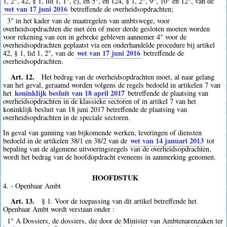
1, 2°, 42, § 1, lid 1, 1°, c), en 5°, en 124, § 1, 2°, 9°, 10° en 12°, van de
wet van 17 juni 2016
betreffende de overheidsopdrachten;
3° in het kader van de maatregelen van ambtswege, voor
overheidsopdrachten die met één of meer derde gesloten moeten worden
voor rekening van een in gebreke gebleven aannemer 4° voor de
overheidsopdrachten geplaatst via een onderhandelde procedure bij artikel
wet van 17 juni 2016
42, § 1, lid 1, 2°, van de
betreffende de
overheidsopdrachten.
Art. 12.
Het bedrag van de overheidsopdrachten moet, al naar gelang
van het geval, geraamd worden volgens de regels bedoeld in artikelen 7 van
koninklijk besluit van 18 april 2017
het
betreffende de plaatsing van
overheidsopdrachten in de klassieke sectoren of in artikel 7 van het
koninklijk besluit van 18 juni 2017 betreffende de plaatsing van
overheidsopdrachten in de speciale sectoren.
In geval van gunning van bijkomende werken, leveringen of diensten
wet van 14 januari 2013
bedoeld in de artikelen 38/1 en 38/2 van de
tot
bepaling van de algemene uitvoeringsregels van de overheidsopdrachten,
wordt het bedrag van de hoofdopdracht eveneens in aanmerking genomen.
HOOFDSTUK
4. - Openbaar Ambt
Art. 13.
§ 1. Voor de toepassing van dit artikel betreffende het
Openbaar Ambt wordt verstaan onder :
1° A Dossiers, de dossiers, die door de Minister van Ambtenarenzaken ter