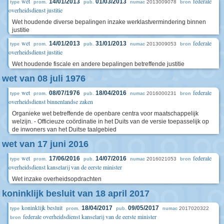
wet
federale
14/01/2013
01/03/2013
2013009078
type
prom.
pub.
numac
bron
overheidsdienst justitie
Wet houdende diverse bepalingen inzake werklastvermindering binnen
justitie
wet
federale
14/01/2013
31/01/2013
2013009053
type
prom.
pub.
numac
bron
overheidsdienst justitie
Wet houdende fiscale en andere bepalingen betreffende justitie
wet van 08 juli 1976
wet
federale
08/07/1976
18/04/2016
2016000231
type
prom.
pub.
numac
bron
overheidsdienst binnenlandse zaken
Organieke wet betreffende de openbare centra voor maatschappelijk
welzijn. - Officieuze coördinatie in het Duits van de versie toepasselijk op
de inwoners van het Duitse taalgebied
wet van 17 juni 2016
wet
federale
17/06/2016
14/07/2016
2016021053
type
prom.
pub.
numac
bron
overheidsdienst kanselarij van de eerste minister
Wet inzake overheidsopdrachten
koninklijk besluit van 18 april 2017
koninklijk besluit
18/04/2017
09/05/2017
2017020322
type
prom.
pub.
numac
federale overheidsdienst kanselarij van de eerste minister
bron