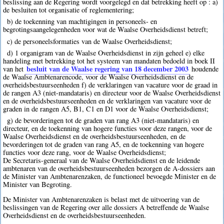
beslissing aan de Regering wordt voorgelegd en dat betrekking heeft op : a)
de besluiten tot organisatie of reglementering;
b) de toekenning van machtigingen in personeels- en
begrotingsaangelegenheden voor wat de Waalse Overheidsdienst betreft;
c) de personeelsformaties van de Waalse Overheidsdienst;
d) 1 organigram van de Waalse Overheidsdienst in zijn geheel e) elke
handeling met betrekking tot het systeem van mandaten bedoeld in boek II
besluit van de Waalse regering van 18 december 2003
van het
houdende
de Waalse Ambtenarencode, voor de Waalse Overheidsdienst en de
overheidsbestuurseenheden f) de verklaringen van vacature voor de graad in
de rangen A3 (niet-mandataris) en directeur voor de Waalse Overheidsdienst
en de overheidsbestuurseenheden en de verklaringen van vacature voor de
graden in de rangen A5, B1, C1 en D1 voor de Waalse Overheidsdienst;
g) de bevorderingen tot de graden van rang A3 (niet-mandataris) en
directeur, en de toekenning van hogere functies voor deze rangen, voor de
Waalse Overheidsdienst en de overheidsbestuurseenheden, en de
bevorderingen tot de graden van rang A5, en de toekenning van hogere
functies voor deze rang, voor de Waalse Overheidsdienst;
De Secretaris-generaal van de Waalse Overheidsdienst en de leidende
ambtenaren van de overheidsbestuurseenheden bezorgen de A-dossiers aan
de Minister van Ambtenarenzaken, de functioneel bevoegde Minister en de
Minister van Begroting.
De Minister van Ambtenarenzaken is belast met de uitvoering van de
beslissingen van de Regering over alle dossiers A betreffende de Waalse
Overheidsdienst en de overheidsbestuurseenheden.