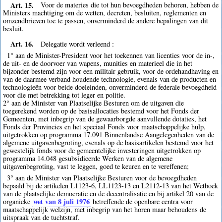
Art. 15.
Voor de materies die tot hun bevoegdheden behoren, hebben de
Ministers machtiging om de wetten, decreten, besluiten, reglementen en
omzendbrieven toe te passen, onverminderd de andere bepalingen van dit
besluit.
Art. 16.
Delegatie wordt verleend :
1° aan de Minister-President voor het toekennen van licenties voor de in-,
de uit- en de doorvoer van wapens, munities en materieel die in het
bijzonder bestemd zijn voor een militair gebruik, voor de ordehandhaving en
van de daarmee verband houdende technologie, evenals van de producten en
technologieën voor beide doeleinden, onverminderd de federale bevoegdheid
voor die met betrekking tot leger en politie.
2° aan de Minister van Plaatselijke Besturen om de uitgaven die
toegerekend worden op de basisallocaties bestemd voor het Fonds der
Gemeenten, met inbegrip van de gewaarborgde aanvullende dotaties, het
Fonds der Provincies en het speciaal Fonds voor maatschappelijke hulp,
uitgetrokken op programma 17.091 Binnenlandse Aangelegenheden van de
algemene uitgavenbegroting, evenals op de basisartikelen bestemd voor het
gewestelijk fonds voor de gemeentelijke investeringen uitgetrokken op
programma 14.048 gesubsidieerde Werken van de algemene
uitgavenbegroting, vast te leggen, goed te keuren en te vereffenen;
3° aan de Minister van Plaatselijke Besturen voor de bevoegdheden
bepaald bij de artikelen L1123-6, LL1123-13 en L2112-13 van het Wetboek
van de plaatselijke democratie en de decentralisatie en bij artikel 20 van de
wet van 8 juli 1976
organieke
betreffende de openbare centra voor
maatschappelijk welzijn, met inbegrip van het horen maar behoudens de
uitspraak van de tuchtstraf.