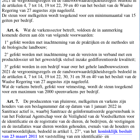
2021 de vergroeningsregels en de randvoorwaardelijkheidsregels bedoeld in
de artikelen 4, 7 tot 14, 19 tot 22, 39 en 40 van het besluit van de Waalse
Regering van 27 augustus zijn nageleefd.
De steun voor melkgeiten wordt toegekend voor een minimumaantal van 15
geiten per bedrijf.
Art. 6.
Wat de varkenssector betreft, voldoen de in aanmerking
komende dieren aan één van volgende voorwaarden:
1° gefokt worden met inachtneming van de praktijken en de methodes uit
de biologische landbouw;
2° gefokt worden met inachtneming van de vereisten in verband met een
productdossier uit het gewestelijk stelsel inzake gedifferentieerde kwaliteit;
3° gefokt worden in een bedrijf waar over het gehele landbouwseizoen
2021 de vergroeningsregels en de randvoorwaardelijkheidsregels bedoeld in
de artikelen 4, 7 tot 14, 19 tot 22, 30, 31 en 38 en 40 van het besluit van de
Waalse Regering van 27 augustus zijn nageleefd.
Wat de varkens betreft, gefokt voor vetmesting, wordt de steun toegekend
voor een maximum van 2000 speenvarkens per bedrijf.
Art. 7.
De producenten van pluimvee, melkgeiten en varkens zijn
houders van een beslagnummer dat op datum van 1 januari 2022 in
Sanitrace actief is, waarbij Sanitrace de geïnformatiseerde gegevensbank is
van het Federaal Agentschap voor de Veiligheid van de Voedselketten voor
de identificatie en de registratie van de dieren, de bedrijven, de vestigingen
en de installaties waar dieren worden gehouden, evenals van de houders en
koninklijk besluit
verantwoordelijken, bedoeld in artikel 1, 27°, van het
van 23 maart 2011
tot vaststelling van een identificatie- en