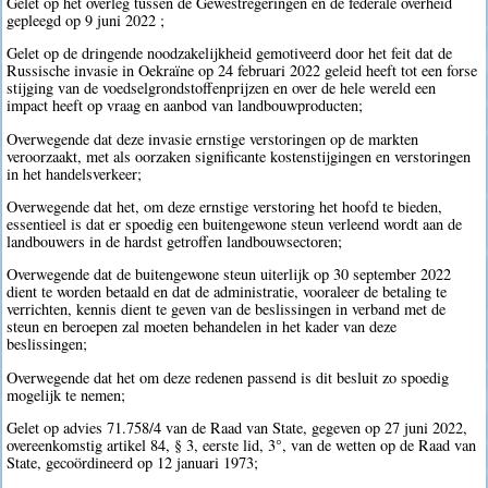
Gelet op het overleg tussen de Gewestregeringen en de federale overheid
gepleegd op 9 juni 2022 ;
Gelet op de dringende noodzakelijkheid gemotiveerd door het feit dat de
Russische invasie in Oekraïne op 24 februari 2022 geleid heeft tot een forse
stijging van de voedselgrondstoffenprijzen en over de hele wereld een
impact heeft op vraag en aanbod van landbouwproducten;
Overwegende dat deze invasie ernstige verstoringen op de markten
veroorzaakt, met als oorzaken significante kostenstijgingen en verstoringen
in het handelsverkeer;
Overwegende dat het, om deze ernstige verstoring het hoofd te bieden,
essentieel is dat er spoedig een buitengewone steun verleend wordt aan de
landbouwers in de hardst getroffen landbouwsectoren;
Overwegende dat de buitengewone steun uiterlijk op 30 september 2022
dient te worden betaald en dat de administratie, vooraleer de betaling te
verrichten, kennis dient te geven van de beslissingen in verband met de
steun en beroepen zal moeten behandelen in het kader van deze
beslissingen;
Overwegende dat het om deze redenen passend is dit besluit zo spoedig
mogelijk te nemen;
Gelet op advies 71.758/4 van de Raad van State, gegeven op 27 juni 2022,
overeenkomstig artikel 84, § 3, eerste lid, 3°, van de wetten op de Raad van
State, gecoördineerd op 12 januari 1973;