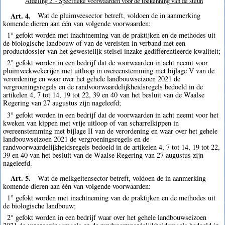
Afdeling 2. - Specifieke voorwaarden voor de toekenning van de steun
Art. 4.
Wat de pluimveesector betreft, voldoen de in aanmerking
komende dieren aan één van volgende voorwaarden:
1° gefokt worden met inachtneming van de praktijken en de methodes uit
de biologische landbouw of van de vereisten in verband met een
productdossier van het gewestelijk stelsel inzake gedifferentieerde kwaliteit;
2° gefokt worden in een bedrijf dat de voorwaarden in acht neemt voor
pluimveekwekerijen met uitloop in overeenstemming met bijlage V van de
verordening en waar over het gehele landbouwseizoen 2021 de
vergroeningsregels en de randvoorwaardelijkheidsregels bedoeld in de
artikelen 4, 7 tot 14, 19 tot 22, 39 en 40 van het besluit van de Waalse
Regering van 27 augustus zijn nageleefd;
3° gefokt worden in een bedrijf dat de voorwaarden in acht neemt voor het
kweken van kippen met vrije uitloop of van scharrelkippen in
overeenstemming met bijlage II van de verordening en waar over het gehele
landbouwseizoen 2021 de vergroeningsregels en de
randvoorwaardelijkheidsregels bedoeld in de artikelen 4, 7 tot 14, 19 tot 22,
39 en 40 van het besluit van de Waalse Regering van 27 augustus zijn
nageleefd.
Art. 5.
Wat de melkgeitensector betreft, voldoen de in aanmerking
komende dieren aan één van volgende voorwaarden:
1° gefokt worden met inachtneming van de praktijken en de methodes uit
de biologische landbouw;
2° gefokt worden in een bedrijf waar over het gehele landbouwseizoen