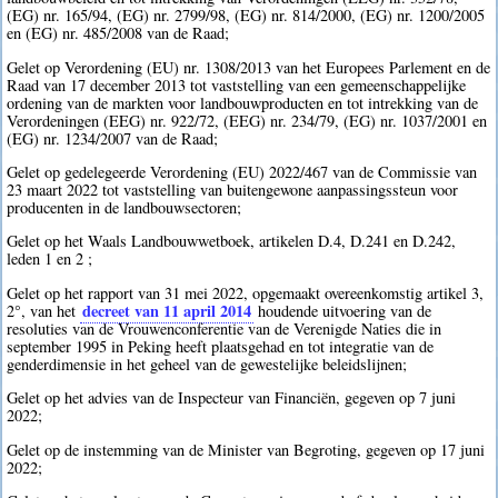
(EG) nr. 165/94, (EG) nr. 2799/98, (EG) nr. 814/2000, (EG) nr. 1200/2005
en (EG) nr. 485/2008 van de Raad;
Gelet op Verordening (EU) nr. 1308/2013 van het Europees Parlement en de
Raad van 17 december 2013 tot vaststelling van een gemeenschappelijke
ordening van de markten voor landbouwproducten en tot intrekking van de
Verordeningen (EEG) nr. 922/72, (EEG) nr. 234/79, (EG) nr. 1037/2001 en
(EG) nr. 1234/2007 van de Raad;
Gelet op gedelegeerde Verordening (EU) 2022/467 van de Commissie van
23 maart 2022 tot vaststelling van buitengewone aanpassingssteun voor
producenten in de landbouwsectoren;
Gelet op het Waals Landbouwwetboek, artikelen D.4, D.241 en D.242,
leden 1 en 2 ;
Gelet op het rapport van 31 mei 2022, opgemaakt overeenkomstig artikel 3,
decreet van 11 april 2014
2°, van het
houdende uitvoering van de
resoluties van de Vrouwenconferentie van de Verenigde Naties die in
september 1995 in Peking heeft plaatsgehad en tot integratie van de
genderdimensie in het geheel van de gewestelijke beleidslijnen;
Gelet op het advies van de Inspecteur van Financiën, gegeven op 7 juni
2022;
Gelet op de instemming van de Minister van Begroting, gegeven op 17 juni
2022;