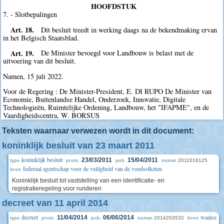
HOOFDSTUK
7. - Slotbepalingen
Art. 18.
Dit besluit treedt in werking daags na de bekendmaking ervan
in het Belgisch Staatsblad.
Art. 19.
De Minister bevoegd voor Landbouw is belast met de
uitvoering van dit besluit.
Namen, 15 juli 2022.
Voor de Regering : De Minister-President, E. DI RUPO De Minister van
Economie, Buitenlandse Handel, Onderzoek, Innovatie, Digitale
Technologieën, Ruimtelijke Ordening, Landbouw, het "IFAPME", en de
Vaardigheidscentra, W. BORSUS
Teksten waarnaar verwezen wordt in dit document:
koninklijk besluit van 23 maart 2011
koninklijk besluit
23/03/2011
15/04/2011
2011018125
type
prom.
pub.
numac
federaal agentschap voor de veiligheid van de voedselketen
bron
Koninklijk besluit tot vaststelling van een identificatie- en
registratieregeling voor runderen
decreet van 11 april 2014
decreet
waalse
11/04/2014
06/06/2014
2014203532
type
prom.
pub.
numac
bron