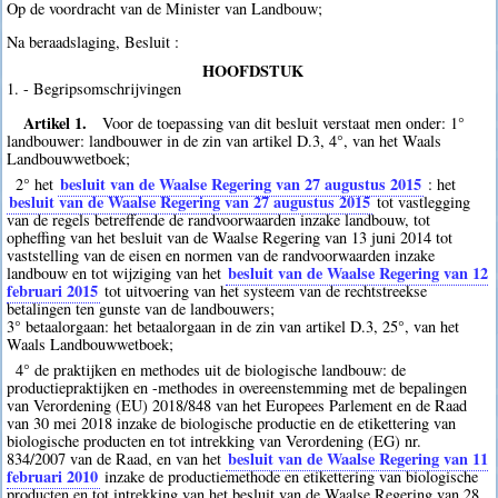
Op de voordracht van de Minister van Landbouw;
Na beraadslaging, Besluit :
HOOFDSTUK
1. - Begripsomschrijvingen
Artikel 1.
Voor de toepassing van dit besluit verstaat men onder: 1°
landbouwer: landbouwer in de zin van artikel D.3, 4°, van het Waals
Landbouwwetboek;
besluit van de Waalse Regering van 27 augustus 2015
2° het
: het
besluit van de Waalse Regering van 27 augustus 2015
tot vastlegging
van de regels betreffende de randvoorwaarden inzake landbouw, tot
opheffing van het besluit van de Waalse Regering van 13 juni 2014 tot
vaststelling van de eisen en normen van de randvoorwaarden inzake
besluit van de Waalse Regering van 12
landbouw en tot wijziging van het
februari 2015
tot uitvoering van het systeem van de rechtstreekse
betalingen ten gunste van de landbouwers;
3° betaalorgaan: het betaalorgaan in de zin van artikel D.3, 25°, van het
Waals Landbouwwetboek;
4° de praktijken en methodes uit de biologische landbouw: de
productiepraktijken en -methodes in overeenstemming met de bepalingen
van Verordening (EU) 2018/848 van het Europees Parlement en de Raad
van 30 mei 2018 inzake de biologische productie en de etikettering van
biologische producten en tot intrekking van Verordening (EG) nr.
besluit van de Waalse Regering van 11
834/2007 van de Raad, en van het
februari 2010
inzake de productiemethode en etikettering van biologische
producten en tot intrekking van het besluit van de Waalse Regering van 28