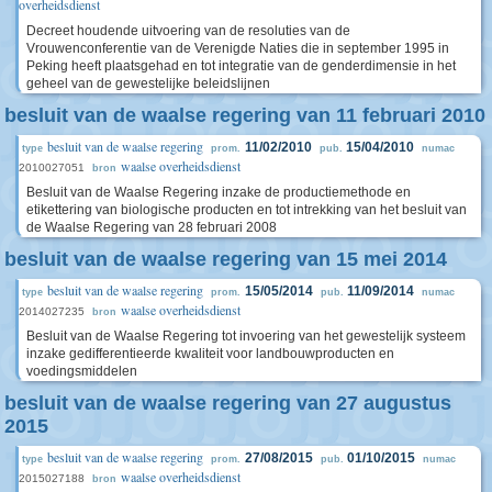
overheidsdienst
Decreet houdende uitvoering van de resoluties van de
Vrouwenconferentie van de Verenigde Naties die in september 1995 in
Peking heeft plaatsgehad en tot integratie van de genderdimensie in het
geheel van de gewestelijke beleidslijnen
besluit van de waalse regering van 11 februari 2010
besluit van de waalse regering
11/02/2010
15/04/2010
type
prom.
pub.
numac
waalse overheidsdienst
2010027051
bron
Besluit van de Waalse Regering inzake de productiemethode en
etikettering van biologische producten en tot intrekking van het besluit van
de Waalse Regering van 28 februari 2008
besluit van de waalse regering van 15 mei 2014
besluit van de waalse regering
15/05/2014
11/09/2014
type
prom.
pub.
numac
waalse overheidsdienst
2014027235
bron
Besluit van de Waalse Regering tot invoering van het gewestelijk systeem
inzake gedifferentieerde kwaliteit voor landbouwproducten en
voedingsmiddelen
besluit van de waalse regering van 27 augustus
2015
besluit van de waalse regering
27/08/2015
01/10/2015
type
prom.
pub.
numac
waalse overheidsdienst
2015027188
bron