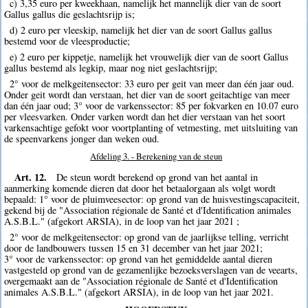
c) 3,35 euro per kweekhaan, namelijk het mannelijk dier van de soort
Gallus gallus die geslachtsrijp is;
d) 2 euro per vleeskip, namelijk het dier van de soort Gallus gallus
bestemd voor de vleesproductie;
e) 2 euro per kippetje, namelijk het vrouwelijk dier van de soort Gallus
gallus bestemd als legkip, maar nog niet geslachtsrijp;
2° voor de melkgeitensector: 33 euro per geit van meer dan één jaar oud.
Onder geit wordt dan verstaan, het dier van de soort geitachtige van meer
dan één jaar oud; 3° voor de varkenssector: 85 per fokvarken en 10.07 euro
per vleesvarken. Onder varken wordt dan het dier verstaan van het soort
varkensachtige gefokt voor voortplanting of vetmesting, met uitsluiting van
de speenvarkens jonger dan weken oud.
Afdeling 3. - Berekening van de steun
Art. 12.
De steun wordt berekend op grond van het aantal in
aanmerking komende dieren dat door het betaalorgaan als volgt wordt
bepaald: 1° voor de pluimveesector: op grond van de huisvestingscapaciteit,
gekend bij de "Association régionale de Santé et d'Identification animales
A.S.B.L." (afgekort ARSIA), in de loop van het jaar 2021 ;
2° voor de melkgeitensector: op grond van de jaarlijkse telling, verricht
door de landbouwers tussen 15 en 31 december van het jaar 2021;
3° voor de varkenssector: op grond van het gemiddelde aantal dieren
vastgesteld op grond van de gezamenlijke bezoeksverslagen van de veearts,
overgemaakt aan de "Association régionale de Santé et d'Identification
animales A.S.B.L." (afgekort ARSIA), in de loop van het jaar 2021.