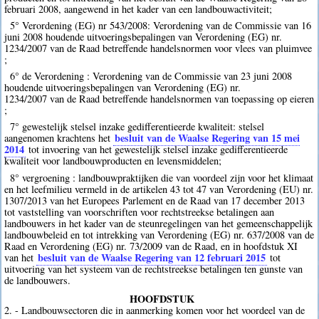
februari 2008, aangewend in het kader van een landbouwactiviteit;
5° Verordening (EG) nr 543/2008: Verordening van de Commissie van 16
juni 2008 houdende uitvoeringsbepalingen van Verordening (EG) nr.
1234/2007 van de Raad betreffende handelsnormen voor vlees van pluimvee
;
6° de Verordening : Verordening van de Commissie van 23 juni 2008
houdende uitvoeringsbepalingen van Verordening (EG) nr.
1234/2007 van de Raad betreffende handelsnormen van toepassing op eieren
;
7° gewestelijk stelsel inzake gedifferentieerde kwaliteit: stelsel
besluit van de Waalse Regering van 15 mei
aangenomen krachtens het
2014
tot invoering van het gewestelijk stelsel inzake gedifferentieerde
kwaliteit voor landbouwproducten en levensmiddelen;
8° vergroening : landbouwpraktijken die van voordeel zijn voor het klimaat
en het leefmilieu vermeld in de artikelen 43 tot 47 van Verordening (EU) nr.
1307/2013 van het Europees Parlement en de Raad van 17 december 2013
tot vaststelling van voorschriften voor rechtstreekse betalingen aan
landbouwers in het kader van de steunregelingen van het gemeenschappelijk
landbouwbeleid en tot intrekking van Verordening (EG) nr. 637/2008 van de
Raad en Verordening (EG) nr. 73/2009 van de Raad, en in hoofdstuk XI
besluit van de Waalse Regering van 12 februari 2015
van het
tot
uitvoering van het systeem van de rechtstreekse betalingen ten gunste van
de landbouwers.
HOOFDSTUK
2. - Landbouwsectoren die in aanmerking komen voor het voordeel van de