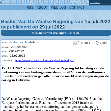
^
-
NL
FR
RSS
ABOUT
WEB LOG
CONTACT
Besluit Van De Waalse Regering van
15
juli
2022
gepubliceerd op
29
juli
2022
Een dienst van vzw OpenJustice.be
waalse overheidsdienst
bron
2022015528
numac
29/07/2022
pub.
15/07/2022
prom.
staatsblad
https://www.ejustice.just.fgov.be/cgi/article_body(...)
15 JULI 2022. - Besluit van de Waalse Regering tot bepaling van de
toekenning van een buitengewone steun, in 2022, aan de landbouwers
in de landbouwsectoren getroffen door de marktverstoringen wegens de
oorlog in Oekraïne
De Waalse Regering, Gelet op Verordening (EU) nr. 1306/2013 van het
Europees Parlement en de Raad van 17 december 2013 inzake de
financiering, het beheer en de monitoring van het gemeenschappelijk
landbouwbeleid en tot intrekking van Verordeningen (EEG) nr. 352/78,