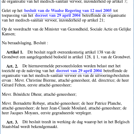
de organisatie van het medisch-sanitair vervoer, inzonderheid op artikel 7;
besluit van de Waalse Regering van 12 mei 2005
Gelet op het
tot
decreet van 29 april 2004
toepassing van het
betreffende de organisatie
van het medisch-sanitair vervoer, inzonderheid op artikel 21;
Op de voordracht van de Minister van Gezondheid, Sociale Actie en Gelijke
Kansen;
Na beraadslaging, Besluit :
Artikel 1.
Dit besluit regelt overeenkomstig artikel 138 van de
Grondwet een aangelegenheid bedoeld in artikel 128, § 1, van de Grondwet.
Art. 2.
De hiernavermelde personeelsleden worden belast met het
decreet van 29 april 2004
toezicht op de naleving van het
betreffende de
organisatie van het medisch-sanitair vervoer en van de uitvoeringsbesluiten
ervan : Mevr. Christine Bierme, attaché-geneesheer, dd. directrice; de heer
Gérard Felten, eerste attaché-geneesheer;
Mevr. Bénédicte Dheur, attaché-geneesheer;
Mevr. Bernadette Robaye, attaché-geneesheer; de heer Patrice Planche,
attaché-geneesheer; de heer Jean-Claude Moulard, attaché-geneesheer; de
heer Jacques Moyaux, eerste gegradueerde verpleger.
Art. 3.
Dit besluit treedt in werking de dag waarop het in het Belgisch
Staatsblad wordt bekendgemaakt.