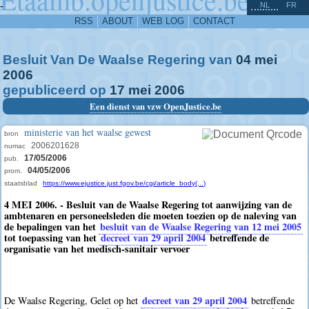
^
-
NL
FR
RSS
ABOUT
WEB LOG
CONTACT
Besluit Van De Waalse Regering van
04
mei
2006
gepubliceerd op
17
mei
2006
Een dienst van vzw OpenJustice.be
ministerie van het waalse gewest
bron
2006201628
numac
17/05/2006
pub.
04/05/2006
prom.
staatsblad
https://www.ejustice.just.fgov.be/cgi/article_body(...)
4 MEI 2006. - Besluit van de Waalse Regering tot aanwijzing van de
ambtenaren en personeelsleden die moeten toezien op de naleving van
de bepalingen van het
besluit van de Waalse Regering van 12 mei 2005
tot toepassing van het
decreet van 29 april 2004
betreffende de
organisatie van het medisch-sanitair vervoer
decreet van 29 april 2004
De Waalse Regering, Gelet op het
betreffende